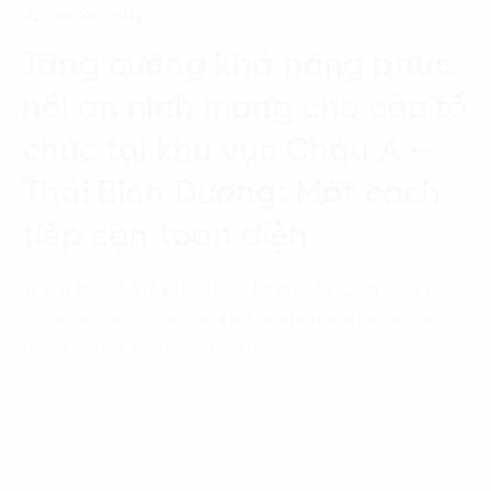
Cyber Security
Tăng cường khả năng phục
hồi an ninh mạng cho các tổ
chức tại khu vực Châu Á –
Thái Bình Dương: Một cách
tiếp cận toàn diện
Trong bối cảnh kỹ thuật số đang ngày càng phát triển,
các cuộc tấn công mạng trở thành mối đe dọa nghiêm
trọng đối với mọi tổ chức, từ các…
09 Tháng 10, 2024