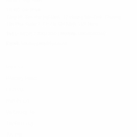
Hà Nội, Việt Nam
TP. HỒ CHÍ MINH
Tầng 10, Tòa nhà Đại Minh, 77 Hoàng Văn Thái, Phường
Tân Phú, Quận 7, TP. Hồ Chí Minh, Việt Nam
Tel:
(+8424) 73007300
|
Mobile:
0904689597
Email:
fdx.contact@fpt.com
Dịch Vụ
Phương Pháp
Lĩnh Vực
Nghiên Cứu
Về Chúng Tôi
Tuyển Dụng
Tin Tức