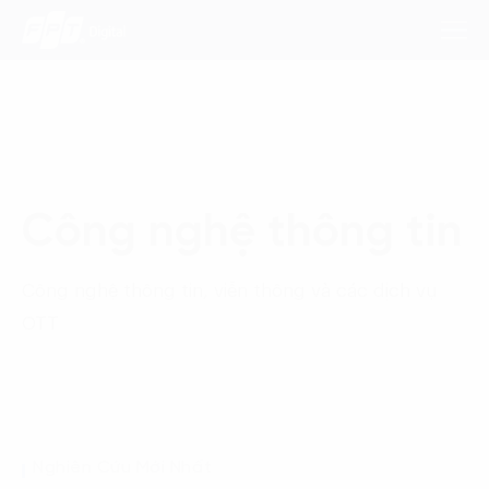
Dịch Vụ
Công nghệ thông tin
Lĩnh Vực
Phương Pháp
Công nghệ thông tin, viễn thông và các dịch vụ
OTT
Nghiên Cứu
Về Chúng Tôi
Liên hệ
Nghiên Cứu Mới Nhất