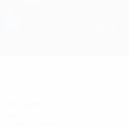
Trang chủ
Lĩnh vực
Công nghệ thông tin
FPT Digital
HÀ NỘI - TRỤ SỞ CHÍNH
FPT Tower, 10 Phạm Văn Bạch, P. Dịch Vọng, Q. Cầu Giấy,