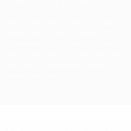
tới việc mang lại giá trị đột phá cho
khách hàng, góp phần nâng tầm vị
thế doanh nghiệp trên bản đồ kinh
doanh thế giới. Với vị thế đó, FPT
Digital tin tưởng sẽ tạo ra các tác
động xã hội tích cực cũng như đem
đến môi trường làm việc chuyên
nghiệp bậc nhất.