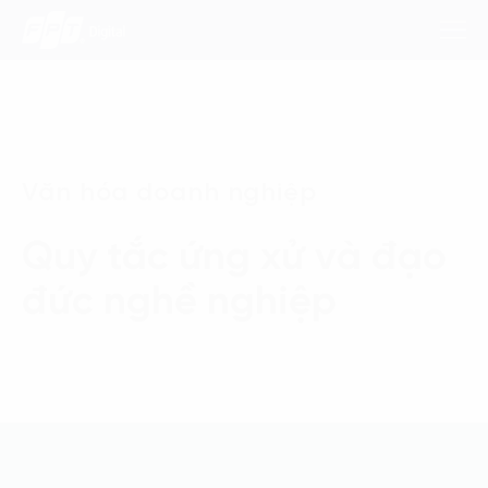
Dịch Vụ
Văn hóa doanh nghiệp
Lĩnh Vực
Quy tắc ứng xử và
đạo
Phương Pháp
đức nghề nghiệp
Nghiên Cứu
Về Chúng Tôi
Liên hệ