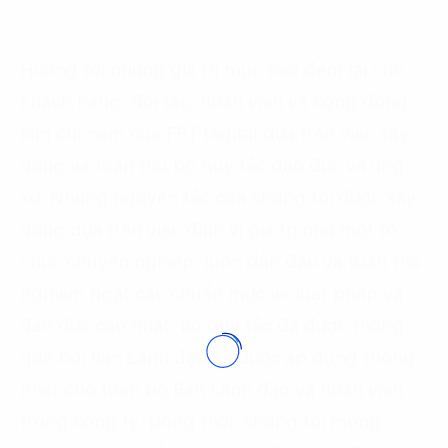
Hướng tới những giá trị mục tiêu đem lại cho
khách hàng, đối tác, nhân viên và cộng đồng,
kim chỉ nam của FPT Digital dựa trên việc xây
dựng và tuân thủ bộ quy tắc đạo đức và ứng
xử. Những nguyên tắc của chúng tôi được xây
dựng dựa trên việc định vị giá trị như một tổ
chức chuyên nghiệp, luôn dẫn đầu và tuân thủ
nghiêm ngặt các chuẩn mực về luật pháp và
đạo đức cao nhất. Bộ quy tắc đã được thông
qua bởi Ban Lãnh đạo và được áp dụng thống
nhất cho toàn bộ Ban Lãnh đạo và nhân viên
trong công ty. Đồng thời, chúng tôi mong