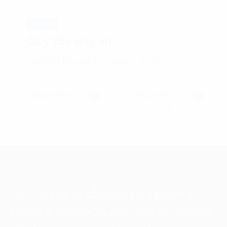
Tải về
Quy tắc ứng xử
Cập nhật lần cuối 16 Tháng 6, 2023
Tiếng Anh (PDF)
Tiếng Việt (PDF)
4 MB
4 MB
FPT Digital là tổ chức tiên phong
trong lĩnh vực Chuyển đổi số, hướng