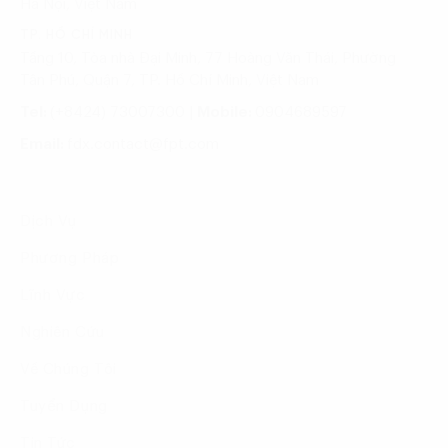
Hà Nội, Việt Nam
TP. HỒ CHÍ MINH
Tầng 10, Tòa nhà Đại Minh, 77 Hoàng Văn Thái, Phường
Tân Phú, Quận 7, TP. Hồ Chí Minh, Việt Nam
Tel:
(+8424) 73007300
|
Mobile:
0904689597
Email:
fdx.contact@fpt.com
Dịch Vụ
Phương Pháp
Lĩnh Vực
Nghiên Cứu
Về Chúng Tôi
Tuyển Dụng
Tin Tức