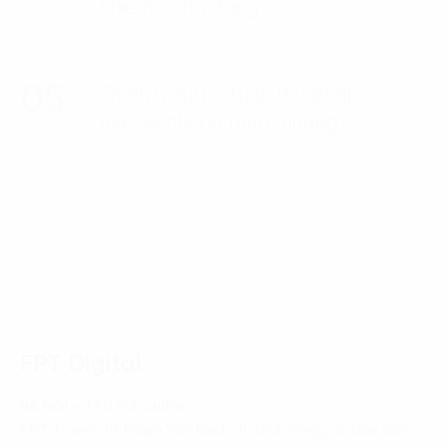
nhiệm cộng đồng
05
Quản lý rủi ro, tuân thủ pháp
luật và chống tham nhũng
Trang chủ
Quy tắc ứng xử
FPT Digital
HÀ NỘI - TRỤ SỞ CHÍNH
FPT Tower, 10 Phạm Văn Bạch, P. Dịch Vọng, Q. Cầu Giấy,