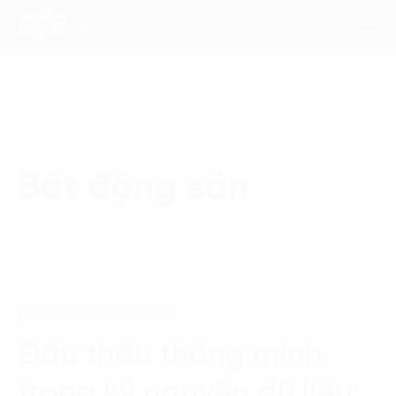
Dịch Vụ
Bất động sản
Lĩnh Vực
Phương Pháp
Nghiên Cứu
Nghiên Cứu Mới Nhất
Về Chúng Tôi
Đấu thầu thông minh
Liên hệ
trong kỷ nguyên dữ liệu: