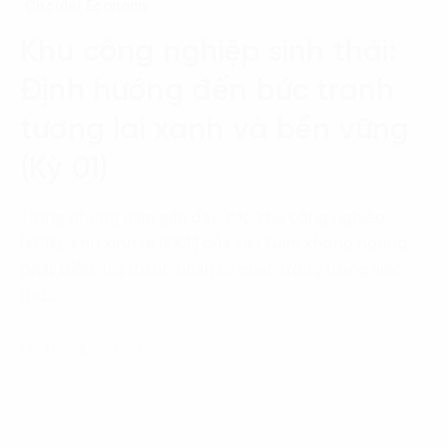
Circular Economy
Khu công nghiệp sinh thái:
Định hướng đến bức tranh
tương lai xanh và bền vững
(Kỳ 01)
Trong những năm gần đây, các khu công nghiệp
(KCN), khu kinh tế (KKT) của Việt Nam không ngừng
phát triển, trở thành nhân tố quan trọng trong việc
thu…
06 Tháng 3, 2024