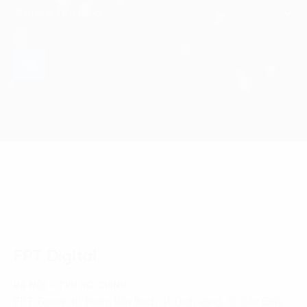
Trang chủ
Lĩnh vực
Nông, Lâm nghiệp, Thuỷ sản
FPT Digital
HÀ NỘI - TRỤ SỞ CHÍNH
FPT Tower, 10 Phạm Văn Bạch, P. Dịch Vọng, Q. Cầu Giấy,