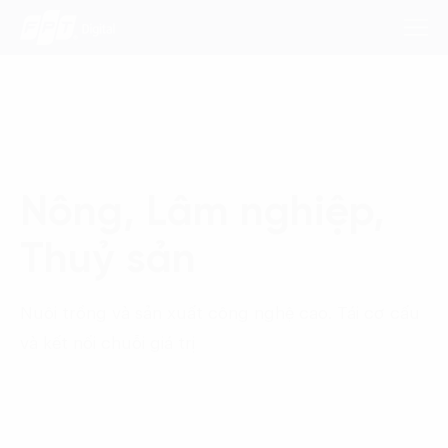
Dịch Vụ
Nông, Lâm nghiệp,
Lĩnh Vực
Thuỷ sản
Phương Pháp
Nghiên Cứu
Nuôi trồng và sản xuất công nghệ cao. Tái cơ cấu
và kết nối chuỗi giá trị
Về Chúng Tôi
Liên hệ