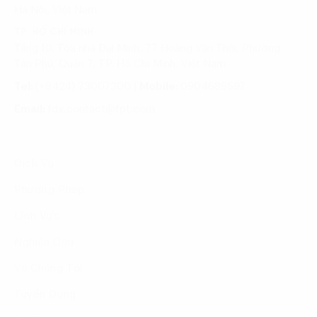
Hà Nội, Việt Nam
TP. HỒ CHÍ MINH
Tầng 10, Tòa nhà Đại Minh, 77 Hoàng Văn Thái, Phường
Tân Phú, Quận 7, TP. Hồ Chí Minh, Việt Nam
Tel:
(+8424) 73007300
|
Mobile:
0904689597
Email:
fdx.contact@fpt.com
Dịch Vụ
Phương Pháp
Lĩnh Vực
Nghiên Cứu
Về Chúng Tôi
Tuyển Dụng