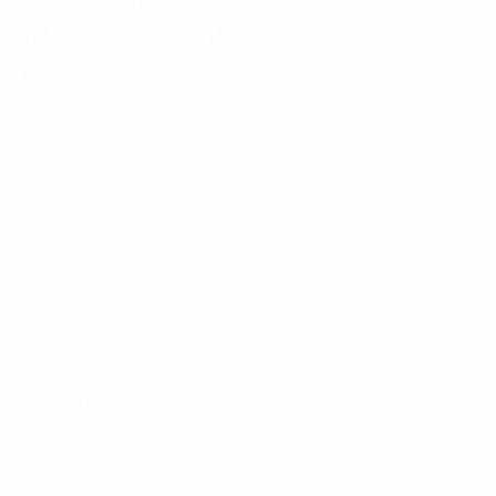
Tân Phú, Quận 7, TP. Hồ Chí Minh, Việt Nam
Tel:
(+8424) 73007300
|
Mobile:
0904689597
Email:
fdx.contact@fpt.com
Dịch Vụ
Phương Pháp
Lĩnh Vực
Nghiên Cứu
Về Chúng Tôi
Tuyển Dụng
Tin Tức
Liên Hệ