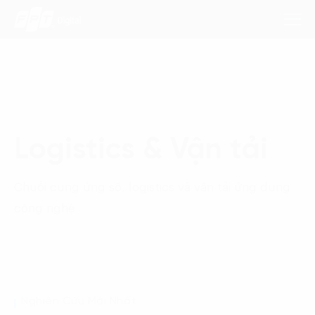
Dịch Vụ
Logistics & Vận tải
Lĩnh Vực
Phương Pháp
Chuỗi cung ứng số, logistics và vận tải ứng dụng
công nghệ
Nghiên Cứu
Về Chúng Tôi
Liên hệ
Nghiên Cứu Mới Nhất