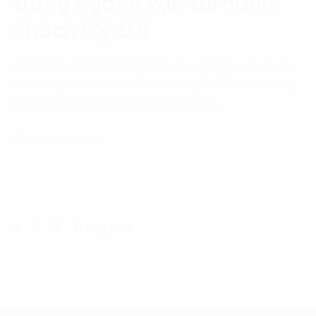
trong ngành vận tải hành
khách (Kỳ 02)
Ở kỳ trước, FPT Digital đã làm sáng tỏ tầm quan trọng
và những thách thức của việc chuyển đổi xanh trong
ngành vận tải hành khách. Để tiếp nối…
29 Tháng 2, 2024
1
2
3
Trang sau