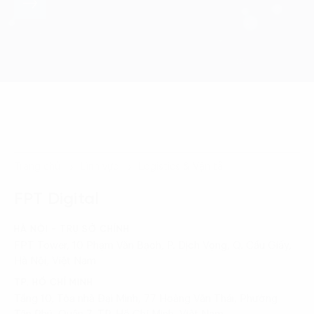
Trang chủ
Lĩnh vực
Logistics & Vận tải
FPT Digital
HÀ NỘI - TRỤ SỞ CHÍNH
FPT Tower, 10 Phạm Văn Bạch, P. Dịch Vọng, Q. Cầu Giấy,
Hà Nội, Việt Nam
TP. HỒ CHÍ MINH
Tầng 10, Tòa nhà Đại Minh, 77 Hoàng Văn Thái, Phường