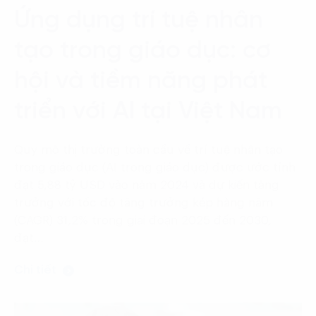
Language:
ENG
VIE
Ứng dụng trí tuệ nhân
tạo trong giáo dục: cơ
hội và tiềm năng phát
triển với AI tại Việt Nam
Quy mô thị trường toàn cầu về trí tuệ nhân tạo
trong giáo dục (AI trong giáo dục) được ước tính
đạt 5,88 tỷ USD vào năm 2024 và dự kiến tăng
trưởng với tốc độ tăng trưởng kép hàng năm
(CAGR) 31,2% trong giai đoạn 2025 đến 2030,
đạt…
Chi tiết