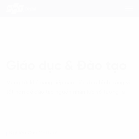
Dịch Vụ
Giáo dục & Đào tạo
Lĩnh Vực
Phương Pháp
Mang tới khả năng tiếp cận giáo dục bình đẳng và
tốt hơn để đào tạo nguồn nhân lực số tương lai
Nghiên Cứu
Về Chúng Tôi
Liên hệ
Nghiên Cứu Mới Nhất