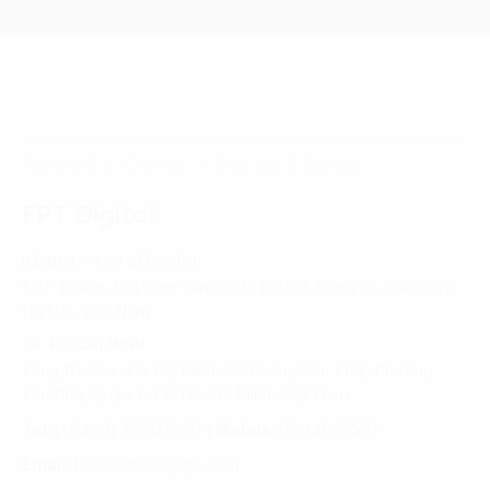
Trang chủ
Lĩnh vực
Giáo dục & Đào tạo
FPT Digital
HÀ NỘI - TRỤ SỞ CHÍNH
FPT Tower, 10 Phạm Văn Bạch, P. Dịch Vọng, Q. Cầu Giấy,
Hà Nội, Việt Nam
TP. HỒ CHÍ MINH
Tầng 10, Tòa nhà Đại Minh, 77 Hoàng Văn Thái, Phường
Tân Phú, Quận 7, TP. Hồ Chí Minh, Việt Nam
Tel:
(+8424) 73007300
|
Mobile:
0904689597
Email:
fdx.contact@fpt.com