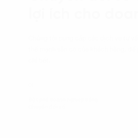
lợi ích cho do
Chúng tôi cung cấp các dịch vụ tư vấ
thế mạnh sẵn có của khách hàng, để ph
chi tiết.
01
Đột phá doanh nghiệp bằng
Chuyển đổi số