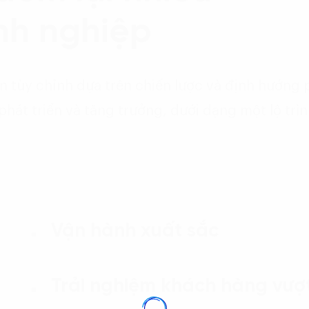
anh nghiệp
n tùy chỉnh dựa trên chiến lược và định hướng 
át triển và tăng trưởng, dưới dạng một lộ trình
Vận hành xuất sắc
Trải nghiệm khách hàng vượt