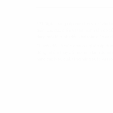
FPT Digital cung cấp các dịch vụ tư vấn t
triển, các đặc điểm và thế mạnh sẵn có củ
dạng một lộ trình triển khai toàn diện và ch
Chuyển đổi số giúp doanh nghiệp áp dụng
động, nhằm thay đổi mô hình kinh doanh, 
nâng cao hiệu quả, tăng năng suất, và tạo 