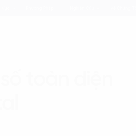
h Vực
Phương Pháp
Nghiên Cứu
Về Chúng T
số toàn diện
tal