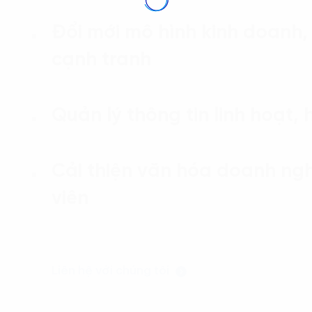
Đổi mới mô hình kinh doanh
cạnh tranh
Quản lý thông tin linh hoạt, 
Cải thiện văn hóa doanh ng
viên
Liên hệ với chúng tôi