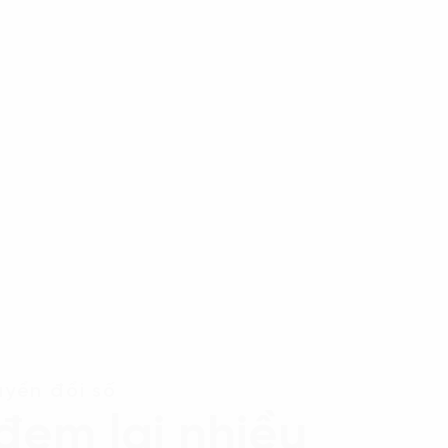
yển đổi số
đem lại nhiều