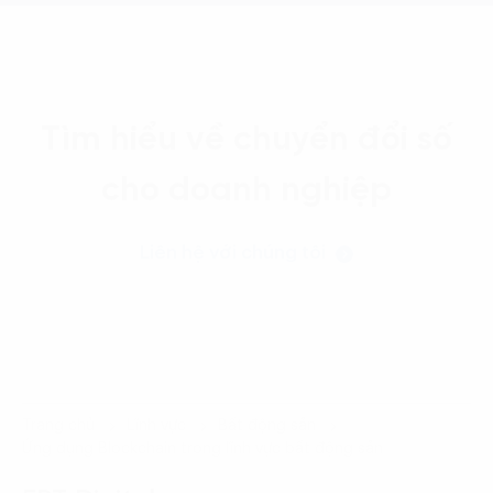
Tìm hiểu về chuyển đổi số
cho doanh nghiệp
Liên hệ với chúng tôi
Trang chủ
Lĩnh vực
Bất động sản
Ứng dụng Blockchain trong lĩnh vực bất động sản