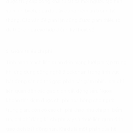
được truy cập công khai từ tất cả mọi người, tạo nên
sự minh bạch, qua đó gây dựng niềm tin trong hệ
thống. Các vấn đề gian lận cũng được giảm thiểu tối
đa thông qua các hợp đồng kỹ thuật số.
5. Giảm thiểu chi phí
Tính minh mạch liên quan đến mạng lưới phi tập trung
khi ứng dụng công nghệ Blockchain trong lĩnh vực
bất động sản có thể góp phần cắt giảm nhiều chi phí
liên quan đến các giao dịch bất động sản. Ngoài
khoản tiết kiệm được chi phí hoa hồng cho người
trung gian, còn có các chi phí khác như chi phí kiểm
tra, chi phí đăng kí, chi phí vay và thuế liên quan đến
giao dịch bất động sản. Khi đã là một phần của hệ