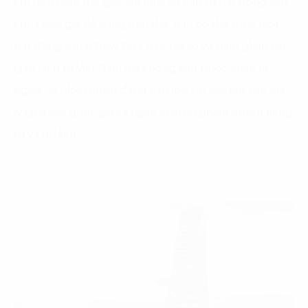
chí trên toàn thế giới, để mua và đầu tư bất động sản
chưa bao giờ dễ dàng đến thế. Bạn có thể thuê một
bất động sản ở New York hay Tokyo và đàm phán các
giao dịch từ Việt Nam mà không cần bước chân ra
ngoài, vì blockchain đang dần loại bỏ các rào cản địa
lý giữa các quốc gia và ngăn chặn vi phạm quyền riêng
tư và dữ liệu.