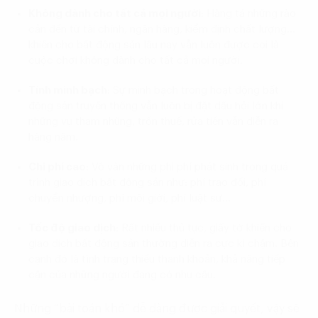
Không dành cho tất cả mọi người
: Hàng tá những
rào
cản
đến từ tài chính, ngân hàng, kiểm định chất lượng…
khiến cho bất động sản lâu nay vẫn luôn được coi là
cuộc chơi không dành cho tất cả mọi người.
Tính minh bạch
: Sự minh bạch trong hoạt động bất
động sản truyền thống vẫn luôn bị đặt dấu hỏi lớn khi
những vụ tham nhũng, trốn thuế, rửa tiền vẫn diễn ra
hàng năm.
Chi phí cao
: Vô vàn những phi phí phát sinh trong quá
trình giao dịch bất động sản như: phí trao đổi, phí
chuyển nhượng, phí môi giới, phí luật sư…
Tốc độ giao dịch
: Rất nhiều thủ tục, giấy tờ khiến cho
giao dịch bất động sản thường diễn ra cực kì chậm. Bên
cạnh đó là tình trạng thiếu thanh khoản, khả năng tiếp
cận của những người đang có nhu cầu.
Những “bài toán khó” dễ dàng được giải quyết, vậy sẽ