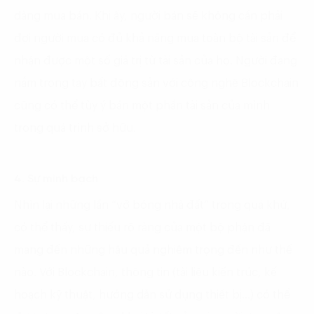
dàng mua bán. Khi ấy, người bán sẽ không cần phải
đợi người mua có đủ khả năng mua toàn bộ tài sản để
nhận được một số giá trị từ tài sản của họ. Người đang
nắm trong tay bất động sản với công nghệ Blockchain
cũng có thể tùy ý bán một phần tài sản của mình
trong quá trình sở hữu.
4. Sự minh bạch
Nhìn lại những lần “vỡ bóng nhà đất” trong quá khứ,
có thể thấy, sự thiếu rõ ràng của một bộ phận đã
mang đến những hậu quả nghiêm trọng đến như thế
nào. Với Blockchain, thông tin (tài liệu kiến ​​trúc, kế
hoạch kỹ thuật, hướng dẫn sử dụng thiết bị…) có thể