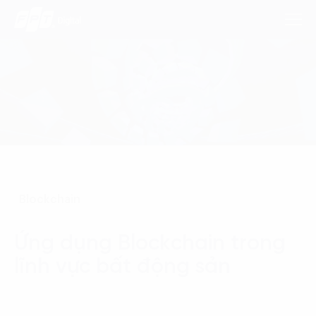
Dịch Vụ
Lĩnh Vực
Phương Pháp
Blockchain
Nghiên Cứu
Ứng dụng Blockchain trong
Về Chúng Tôi
lĩnh vực bất động sản
Liên hệ