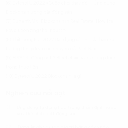
(6) Bytesoft. 2022 #Cuộc chơi thay đổi – Ứng dụng
Blockchain trong bất động sản
(7) ButterflyMX. Blockchain in Real Estate: How It’s
Revolutionizing the Industry
(8) ThitruongBiz. 2022 Bất động sản Blockchain xu
hướng thế giới và câu chuyện của Việt Nam
(9) ERPViet. Công nghệ Blockchain và các ứng dụng
trong thực tiễn
(10) Bytesoft. 2022 Blockchain là gì
Nghiên cứu nổi bật
Ứng dụng tự động hóa trong thẩm định hồ sơ
01.
vay thế chấp bất động sản
Data Analytics tạo giá trị bằng cách nào
02.