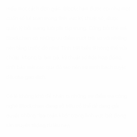
Hiểu một cách đơn giản, Blockchain được coi như một
cuốn sổ kế toán trong lĩnh vực kỹ thuật số, được
quản lý bởi mạng lưới phi tập trung. Cũng bởi thế mà
Blockchain có những ưu điểm vượt trội so với những
nền tảng trước đó như: Tính bất biến (không thể sửa
chữa), không bị làm giả,
kỹ thuật số hóa hợp đồng,
tính bảo mật cao qua đó tạo nên sự minh bạch tuyệt
đối cho giao dịch.
Có lẽ không khó để nhận ra những ưu điểm mà công
nghệ Blockchain đang sở hữu có thể dễ dàng giải
quyết những “bài toán khó” trong lĩnh vực bất động
sản truyền thống từ lâu nay: