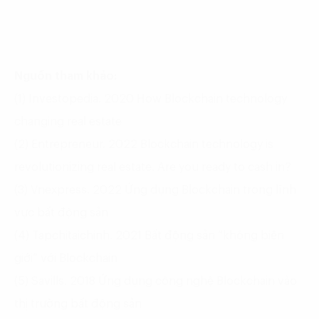
Nguồn tham khảo:
(1) Investopedia. 2020 How Blockchain technology
changing real estate
(2) Entrepreneur. 2022 Blockchain technology is
revolutionizing real estate. Are you ready to cash in?
(3) Vnexpress. 2022 Ứng dụng Blockchain trong lĩnh
vực bất động sản
(4) Tapchitaichinh. 2021 Bất động sản “không biên
giới” với Blockchain
(5) Savills. 2018 Ứng dụng công nghệ Blockchain vào
thị trường bất động sản