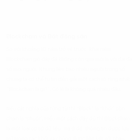
Blockchain và Bất động sản
So với khoảng 10 năm trở về trước, khái niệm
Blockchain giờ đây đã không còn quá mới lạ với đại đa
số mọi người. Nhưng liệu bao nhiêu người trong số
chúng ta có thể tự tin diễn giải một cách rõ ràng nhất
“Blockchain là gì?”. Có lẽ là không quá nhiều đâu.
Nếu cắt nghĩa của từng từ thì “Block” là “khối” còn
chain là “chuỗi”. Hiểu một cách đầy đủ thì Blockchain
là một loại cơ sở dữ liệu, mà ở đó, thông tin được lưu
trữ trong các khối và chúng được liên kết với nhau.