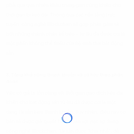
phải qua quá nhiều khâu trung gian cũng khiến cho
thời gian bị kéo dài. Thông qua các nền tảng trực
tuyến, công nghệ Blockchain sẽ góp phần giảm tải
bớt những thành phần kể trên – từ lâu đã được coi là
một phần không thể thiếu của hệ sinh thái bất động
sản.
3. Tăng khả năng thanh khoản và sở hữu theo phân
đoạn
Việc có giá trị lớn cùng với thời gian giao dịch kéo dài
khiến cho bất động sản từ lâu đã được coi là một
dạng tài sản kém thanh khoản. Tuy nhiên, điều này cơ
bản sẽ được giải quyết hoàn toàn với việc áp dụng
công nghệ Blockchain. Tài sản được “chia nhỏ”, dễ