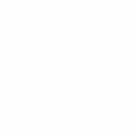
dịch. Bản chất, việc có thêm nền tảng mới vốn cũng
đã giúp tăng thêm sự đa dạng của thị trường.
Từ việc tham gia các chuyến tham quan ảo và ký hợp
đồng thuê bằng các hợp đồng thông minh đến việc
gửi các khoản thanh toán tiền thuê hoặc thực hiện các
yêu cầu bảo trì, những người cho thuê sẽ tận hưởng
trải nghiệm cho thuê tốt hơn với blockchain. Công
nghệ chuỗi khối giúp bảo mật các tính năng này, vì
vậy tất cả các bên liên quan đều nắm rõ thông tin về
danh sách tài sản, danh tính được xác minh và thông
tin cá nhân được mã hóa.
Với Blockchain, việc di chuyển xuyên quốc gia, thậm