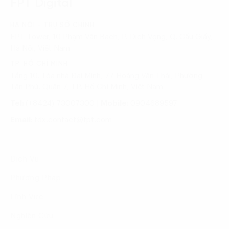
FPT Digital
HÀ NỘI - TRỤ SỞ CHÍNH
FPT Tower, 10 Phạm Văn Bạch, P. Dịch Vọng, Q. Cầu Giấy,
Hà Nội, Việt Nam
TP. HỒ CHÍ MINH
Tầng 10, Tòa nhà Đại Minh, 77 Hoàng Văn Thái, Phường
Tân Phú, Quận 7, TP. Hồ Chí Minh, Việt Nam
Tel:
(+8424) 73007300
|
Mobile:
0904689597
Email:
fdx.contact@fpt.com
Dịch Vụ
Phương Pháp
Lĩnh Vực
Nghiên Cứu