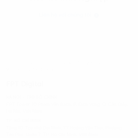
Liên hệ với chúng tôi
Trang chủ
Các chuyên gia và giảng viên
Mr. Trần Huy Bảo Giang
FPT Digital
HÀ NỘI - TRỤ SỞ CHÍNH
FPT Tower, 10 Phạm Văn Bạch, P. Dịch Vọng, Q. Cầu Giấy,
Hà Nội, Việt Nam
TP. HỒ CHÍ MINH
Tầng 10, Tòa nhà Đại Minh, 77 Hoàng Văn Thái, Phường
Tân Phú, Quận 7, TP. Hồ Chí Minh, Việt Nam