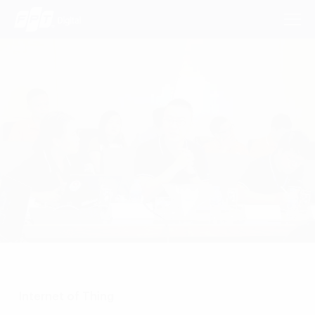
Dịch Vụ
Lĩnh Vực
Phương Pháp
Nghiên Cứu
Về Chúng Tôi
Liên hệ
Internet of Thing