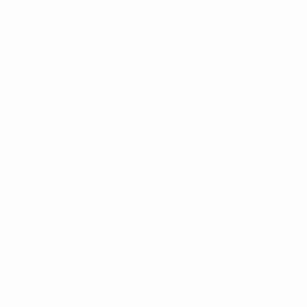
Tel:
(+8424) 73007300
|
Mobile:
0904689597
Email:
fdx.contact@fpt.com
Dịch Vụ
Phương Pháp
Lĩnh Vực
Nghiên Cứu
Về Chúng Tôi
Tuyển Dụng
Tin Tức
Liên Hệ