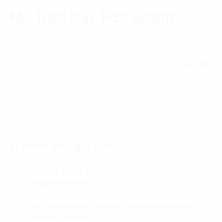
Language:
ENG
VIE
Mr. Trần Huy Bảo Giang
10 Tháng 3, 2020 - 15 phút đọc
Nghiên cứu nổi bật
Chuyển đổi số y tế: Nắm bắt xu hướng và xây
01.
dựng giải pháp
Ứng dụng công nghệ IoT trong ngành công
02.
nghiệp sản xuất