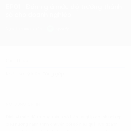
EP01 | Đánh giá mức độ trưởng thành
số cho doanh nghiệp
Nghe bản audio trên
Giới Thiệu
Khảo sát ý kiến đóng góp
NỘI DUNG CHÍNH
Định vị mức độ trưởng thành số hiện tại giúp doanh nghiệp
điều hướng hành trình chuyển đổi số hiệu quả. Khi doanh