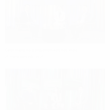
31:55
Cách mạng số trong chăm sóc sức khỏe
26 Tháng mười một, 2024