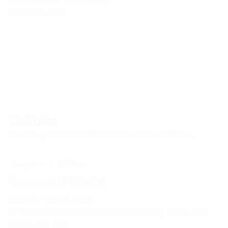
30 Tháng 7, 2024
Chia sẻ, góc nhìn và phân tích về chuyển đổi số
Trang chủ
DxTalks
FPT Digital
Thực hiện bởi
HÀ NỘI - TRỤ SỞ CHÍNH
FPT Tower, 10 Phạm Văn Bạch, P. Dịch Vọng, Q. Cầu Giấy,
Hà Nội, Việt Nam