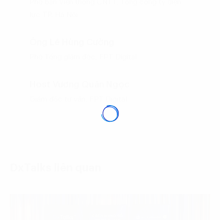
Phó ban Viễn thông CNTT, Tổng công ty điện
lực TP. Hà Nội
Ông Lê Hùng Cường
Phó Tổng giám đốc, FPT Digital
Host Vương Quân Ngọc
Giám đốc tư vấn, FPT Digital
DxTalks liên quan