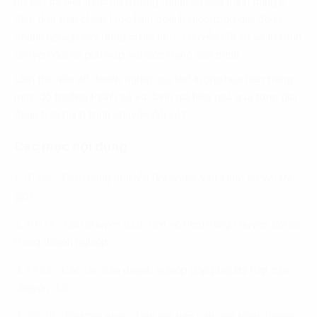
nghiệp đã biết mức độ trưởng thành số của mình đang ở
đâu, dựa trên chiến lược kinh doanh theo từng giai đoạn,
doanh nghiệp xây dựng chiến lược chuyển đổi số và lộ trình
chuyển đổi số phù hợp với hiện trạng của mình.
Làm thế nào để doanh nghiệp có thể lượng hóa hiện trạng
mức độ trưởng thành số và đánh giá hiệu quả qua từng giai
đoạn trên hành trình chuyển đổi số?
Các mục nội dung
1.
01:05
-
Tiềm năng chuyển đổi số tại Việt Nam so với thế
giới
2.
10:04
-
Câu chuyện thực tiễn về tiềm năng chuyển đổi số
trong doanh nghiệp
3.
17:34
-
Các rào cản doanh nghiệp gặp phải khi tiếp cận
chuyển đổi
4.
22:39
-
Phương pháp đánh giá tiếp cận quá trình chuyển