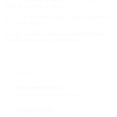
đổi số và các yếu tố cần cân nhắc
5.
31:13
-
Xây dựng một “thang đo” mức độ trưởng thành số
trong doanh nghiệp
6.
36:18
-
Thách thức của công ty tư vấn khi đánh giá mức
độ trưởng thành số cho các doanh nghiệp
DIỄN GIẢ
Ông Arnaud Ginolin
Giám đốc hợp danh, BCG Việt Nam
Bà Trần Cẩm Linh