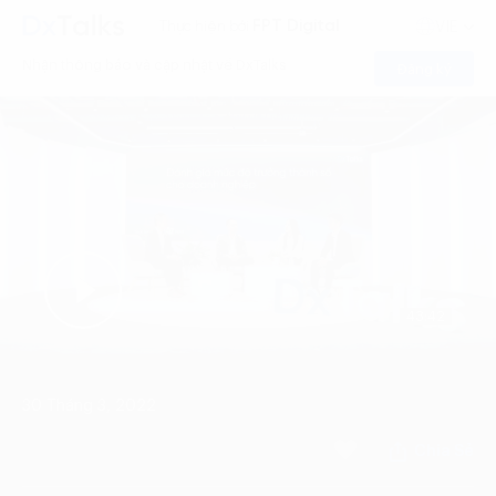
FPT Digital
Thực hiện bởi
VIE
Nhận thông báo và cập nhật về DxTalks
Đăng ký
43:42
30 Tháng 3, 2022
Chia Sẻ