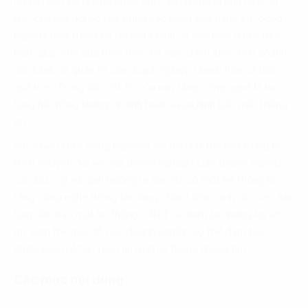
nghiệp cần có những chiến lược và hướng đi phù hợp. Vì
thế, chuyển đổi số tập trung vào nâng cao năng lực công
nghệ là một trong ba trụ cột chính và cần phải được thực
hiện, giúp cho quá trình thực thi các chiến lược kinh doanh,
vận hành và quản trị của doanh nghiệp nhanh hơn và hiệu
quả hơn. Trong đó, cốt lõi của nền tảng công nghệ là hạ
tầng hệ thống thông tin linh hoạt và an ninh bảo mật thông
tin.
Vậy chiến lược công nghệ có vai trò như thế nào trong lộ
trình chuyển đổi số của doanh nghiệp? Các doanh nghiệp
cần lưu ý gì và định hướng ra sao để có một hệ thống hạ
tầng công nghệ thông tin vững chắc? Bên cạnh đó, việc lưu
tâm đến bảo mật hệ thống CNTT sẽ đem lại nhưng lợi ích
gì? Làm thế nào để các doanh nghiệp có thể đảm bảo
được bảo mật an toàn an ninh hệ thống thông tin?
Các mục nội dung