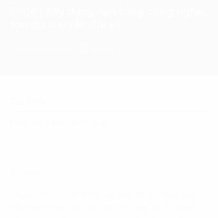
EP06 | Xây dựng nền tảng công nghệ,
tạo đà chuyển đổi số
Nghe bản audio trên
Giới Thiệu
Khảo sát ý kiến đóng góp
NỘI DUNG CHÍNH
Chuyển đổi số đã trở thành một phần tất yếu khi sự phát
triển nhanh chóng của các công nghệ mới đòi hỏi doanh