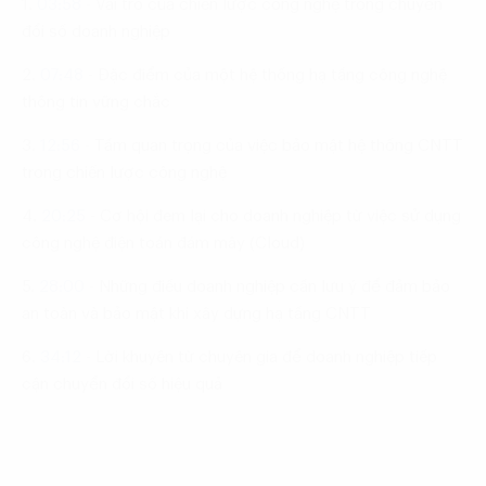
1.
03:58
-
Vai trò của chiến lược công nghệ trong chuyển
đổi số doanh nghiệp
2.
07:48
-
Đặc điểm của một hệ thống hạ tầng công nghệ
thông tin vững chắc
3.
12:56
-
Tầm quan trọng của việc bảo mật hệ thống CNTT
trong chiến lược công nghệ
4.
20:25
-
Cơ hội đem lại cho doanh nghiệp từ việc sử dụng
công nghệ điện toán đám mây (Cloud)
5.
28:00
-
Những điều doanh nghiệp cần lưu ý để đảm bảo
an toàn và bảo mật khi xây dựng hạ tầng CNTT
6.
34:12
-
Lời khuyên từ chuyên gia để doanh nghiệp tiếp
cận chuyển đổi số hiệu quả