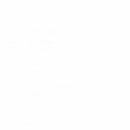
Chia sẻ, góc nhìn và phân tích về chuyển đổi số
Trang chủ
DxTalks
FPT Digital
Thực hiện bởi
HÀ NỘI - TRỤ SỞ CHÍNH
FPT Tower, 10 Phạm Văn Bạch, P. Dịch Vọng, Q. Cầu Giấy,
Hà Nội, Việt Nam
TP. HỒ CHÍ MINH
Tầng 10, Tòa nhà Đại Minh, 77 Hoàng Văn Thái, Phường
Tân Phú, Quận 7, TP. Hồ Chí Minh, Việt Nam
Tel: (+8424) 73007300
|
Mobile: 0904689597
Email:
fdx.contact@fpt.com
KẾT NỐI
Nền tảng phát sóng