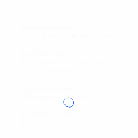
DIỄN GIẢ
Ông Nguyễn Minh Đức
Nhà sáng lập, Giám đốc điều hành, CyRadar
Ông Đỗ Đức Toàn
Giám đốc Khối Khách hàng doanh nghiệp,
Amazon Web Services Việt Nam
Ông Lê Hùng Cường
Phó Tổng giám đốc, FPT Digital
Ông Vương Quân Ngọc
Giám đốc tư vấn, FPT Digital