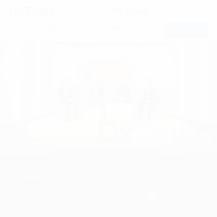
FPT Digital
Thực hiện bởi
VIE
Nhận thông báo và cập nhật về DxTalks
Đăng ký
40:25
29 Tháng 8, 2022
Chia Sẻ