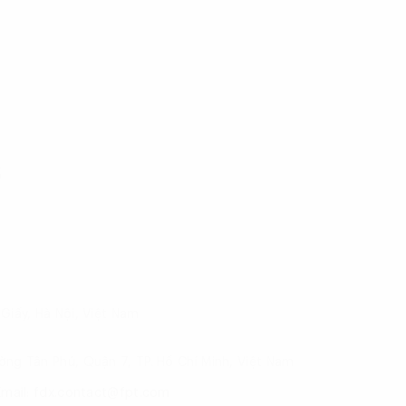
ố
Giấy, Hà Nội, Việt Nam
ờng Tân Phú, Quận 7, TP. Hồ Chí Minh, Việt Nam
Email: fdx.contact@fpt.com