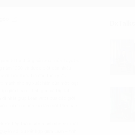
 góp
DxTalks
nguồn từ hệ thống sản xuất của Toyota,
g năm 1950 và được biết đến nhiều
 xuất tức thời. Tới đầu thế kỷ 21,
ức mạnh nhờ sự xuất hiện của một loạt
p giữa Lean – tinh gọn và Digital –
 dĩ nhất giúp Lean vượt qua các giới
việc tối ưu nguồn lực lên một tầm cao
ọn được tiếp thêm sức mạnh nhờ sự xuất
guyên số. Sự kết hợp giữa Lean – tinh