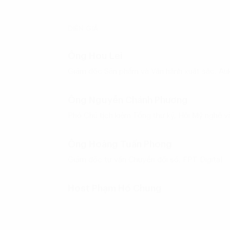
DIỄN GIẢ
Ông Hou Lei
Giám đốc Sản phẩm và Vận hành xuất sắc, Auk
Ông Nguyễn Chánh Phương
Phó Chủ tịch kiêm Tổng thư ký, Hội Mỹ nghệ 
Ông Hoàng Tuấn Phong
Giám đốc tư vấn Chuyển đổi số, FPT Digital
Host Phạm Hồ Chung