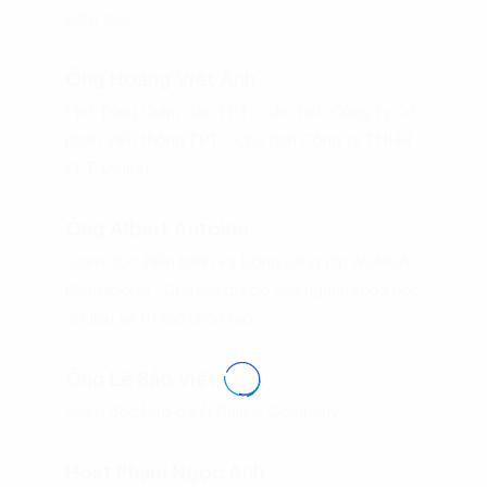
DIỄN GIẢ
Ông Hoàng Việt Anh
Phó Tổng Giám đốc FPT - Chủ tịch Công ty Cổ
phần Viễn thông FPT - Chủ tịch Công ty TNHH
FPT Digital
Ông Albert Antoine
Giám đốc Điều hành và Đồng sáng lập AVAIGA
(Singapore) - Chuyên gia cố vấn ngành khoa học
dữ liệu và trí tuệ nhân tạo
Ông Lê Bảo Việt
Giám đốc hợp danh Bain & Company
Host Phạm Ngọc Anh