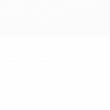
S2 EP12: Các dấu mốc Chuyển đổi số
2023 và cơ hội cho 2024
Nghe bản audio trên
Giới Thiệu
Khảo sát ý kiến đóng góp
NỘI DUNG CHÍNH
Quý Mão 2023 đánh dấu một năm đầy thách thức cho kinh
tế thế giới và Việt Nam: lạm phát và nguy cơ suy thoái kinh