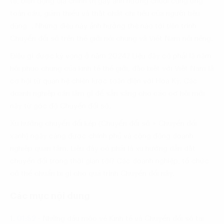
tế, biến động địa chính trị gây ảnh hưởng chuỗi cung ứng
toàn cầu, giảm thiểu và thắt chặt chi tiêu của người tiêu
dùng… Những điều này ảnh hưởng thế nào tới tiến trình
Chuyển đổi số trên thế giới nói chung và Việt Nam nói riêng.
Điều gì được kỳ vọng ở năm 2024? Liệu đây có phải là năm
hồi phục chung của kinh tế thế giới, đặc biệt với Việt Nam là
cơ hội từ quan hệ chiến lược toàn diện với Hoa Kỳ. Các
doanh nghiệp cần làm gì để sẵn sàng cho các cơ hội mới
này từ góc độ Chuyển đổi số.
Xu hướng chuyển đổi kép (Chuyển đổi số + Chuyển đổi
xanh) ngày càng được chính phủ và cộng đồng doanh
nghiệp quan tâm. Liệu đây có phải là xu hướng dẫn dắt
chuyển đổi trong thời gian tới? Các doanh nghiệp, tổ chức
có thể chuẩn bị gì cho quá trình Chuyển đổi này.
Các mục nội dung
1.
01:52
-
Những dấu mốc về Kinh tế và Chuyển đổi số tại