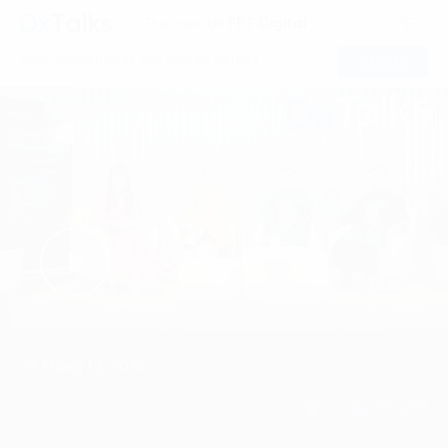
FPT Digital
Thực hiện bởi
VIE
Nhận thông báo và cập nhật về DxTalks
Đăng ký
45:42
25 Tháng 12, 2023
Chia Sẻ