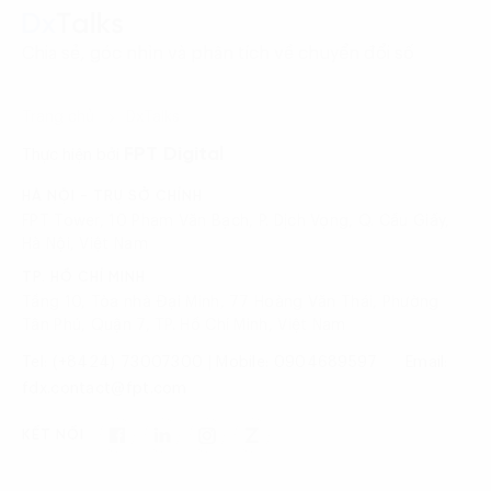
Chia sẻ, góc nhìn và phân tích về chuyển đổi số
Trang chủ
DxTalks
FPT Digital
Thực hiện bởi
HÀ NỘI - TRỤ SỞ CHÍNH
FPT Tower, 10 Phạm Văn Bạch, P. Dịch Vọng, Q. Cầu Giấy,
Hà Nội, Việt Nam
TP. HỒ CHÍ MINH
Tầng 10, Tòa nhà Đại Minh, 77 Hoàng Văn Thái, Phường
Tân Phú, Quận 7, TP. Hồ Chí Minh, Việt Nam
Tel: (+8424) 73007300
|
Mobile: 0904689597
Email:
fdx.contact@fpt.com
KẾT NỐI