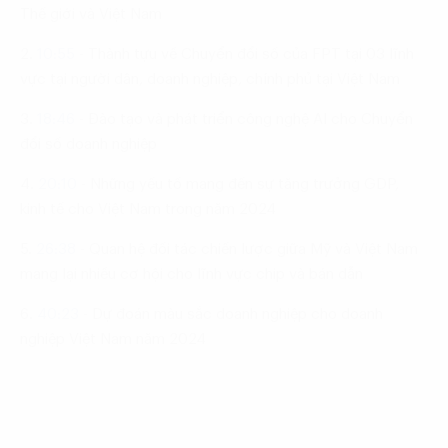
Thế giới và Việt Nam
2.
10:55
-
Thành tựu về Chuyển đổi số của FPT tại 03 lĩnh
vực tại người dân, doanh nghiệp, chính phủ tại Việt Nam
3.
18:46
-
Đào tạo và phát triển công nghệ AI cho Chuyển
đổi số doanh nghiệp
4.
20:10
-
Những yếu tố mang đến sự tăng trưởng GDP,
kinh tế cho Việt Nam trong năm 2024
5.
26:38
-
Quan hệ đối tác chiến lược giữa Mỹ và Việt Nam
mang lại nhiều cơ hội cho lĩnh vực chip và bán dẫn
6.
40:23
-
Dự đoán màu sắc doanh nghiệp cho doanh
nghiệp Việt Nam năm 2024