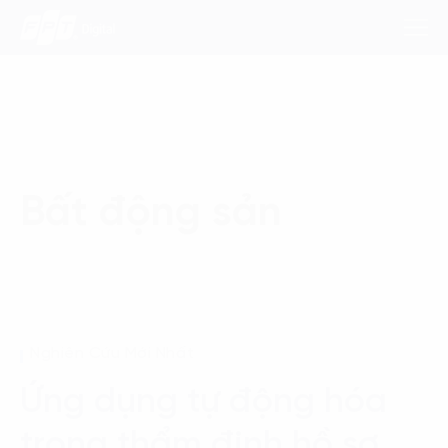
Dịch Vụ
Bất động sản
Lĩnh Vực
Phương Pháp
Nghiên Cứu
Nghiên Cứu Mới Nhất
Về Chúng Tôi
Ứng dụng tự động hóa
Liên hệ
trong thẩm định hồ sơ