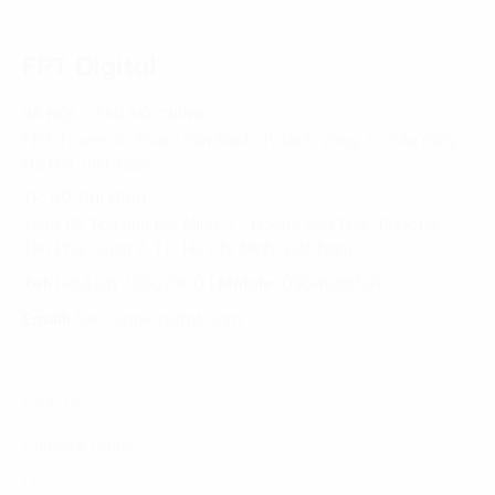
Trang chủ
Lĩnh vực
Bất động sản
FPT Digital
HÀ NỘI - TRỤ SỞ CHÍNH
FPT Tower, 10 Phạm Văn Bạch, P. Dịch Vọng, Q. Cầu Giấy,
Hà Nội, Việt Nam
TP. HỒ CHÍ MINH
Tầng 10, Tòa nhà Đại Minh, 77 Hoàng Văn Thái, Phường
Tân Phú, Quận 7, TP. Hồ Chí Minh, Việt Nam
Tel:
(+8424) 73007300
|
Mobile:
0904689597
Email:
fdx.contact@fpt.com
Dịch Vụ
Phương Pháp
Lĩnh Vực