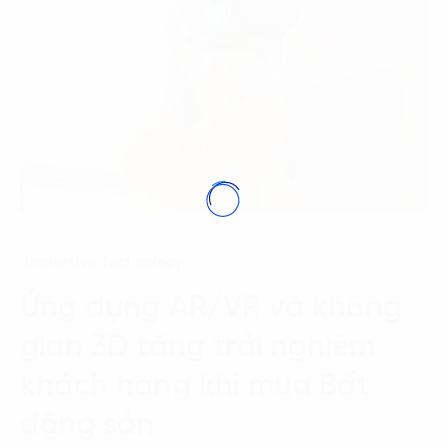
Immersive Technology
Ứng dụng AR/VR và không
gian 3D tăng trải nghiệm
khách hàng khi mua Bất
động sản