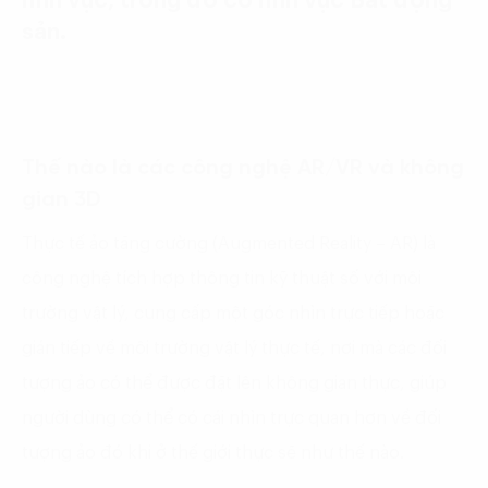
lĩnh vực, trong đó có lĩnh vực Bất động
sản.
Thế nào là các công nghệ AR/VR và không
gian 3D
Thực tế ảo tăng cường (Augmented Reality – AR) là
công nghệ tích hợp thông tin kỹ thuật số với môi
trường vật lý, cung cấp một góc nhìn trực tiếp hoặc
gián tiếp về môi trường vật lý thực tế, nơi mà các đối
tượng ảo có thể được đặt lên không gian thực, giúp
người dùng có thể có cái nhìn trực quan hơn về đối
tượng ảo đó khi ở thế giới thực sẽ như thế nào.