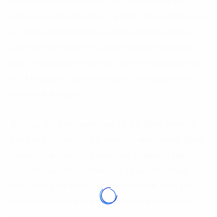
sản phẩm mình đang quan tâm theo mọi góc độ,
hướng nhìn. Chỉ với những cái click chọn, khách hàng
có thể di chuyển đến mọi vị trí mà mình muốn quan
sát ở mọi ngóc ngách mang lại cho khách hàng cảm
giác và trải nghiệm chân thực nhất về toàn bộ các chi
tiết, không gian nội thất cũng như không gian xung
quanh bất động sản.
Điều này đặc biệt quan trọng với bất động sản hình
thành sau khi bán. Từ đó, người có nhu cầu bất động
sản sẽ có cái nhìn tổng quan hơn, nhân viên sales
cũng dễ dàng đưa ra phân tích, tư vấn cho khách
hàng những bất động sản phù hợp nhất, tăng khả
năng thành công trong giao dịch cũng như có thể