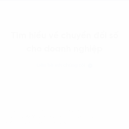
Tìm hiểu về chuyển đổi số
cho doanh nghiệp
Liên hệ với chúng tôi
Trang chủ
Lĩnh vực
Bất động sản
Ứng dụng AR/VR và không gian 3D tăng trải nghiệm
khách hàng khi mua Bất động sản