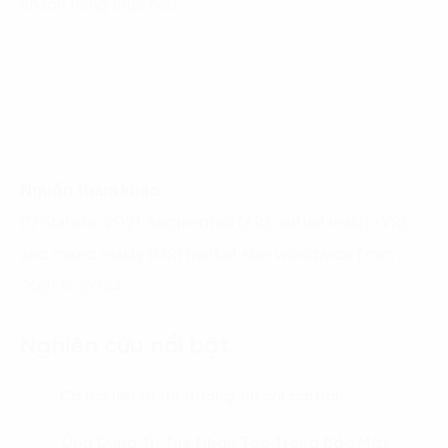
khách hàng mục tiêu.
Nguồn tham khảo
(*) Statista. 2021 Augmented (AR), virtual reality (VR),
and mixed reality (MR) market size worldwide from
2021 to 2024
Nghiên cứu nổi bật
Cơ hội lớn từ thị trường tín chỉ carbon
01.
Ứng Dụng Trí Tuệ Nhân Tạo Trong Bảo Mật
02.