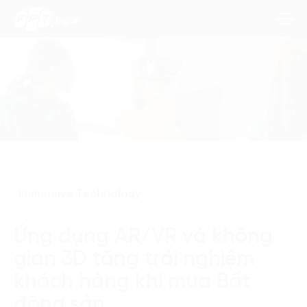
Dịch Vụ
Lĩnh Vực
Phương Pháp
Immersive Technology
Nghiên Cứu
Ứng dụng AR/VR và không
Về Chúng Tôi
gian 3D tăng trải nghiệm
Liên hệ
khách hàng khi mua Bất
động sản