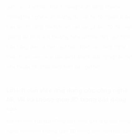
gian “ảo như thật” khách hàng sẽ dễ dàng chia sẻ
những trải nghiệm ấn tượng đó của họ tới người thân,
bạn bè để cùng tìm hiểu về các sản phẩm. Từ đó, việc
quảng bá hình ảnh thương hiệu và thúc đẩy quá trình
bán hàng diễn ra hiệu quả hơn. Nhờ các công nghệ
thực tế ảo, việc mua bán kinh doanh bất động sản trở
nên thuận lợi, phát triển hơn bao giờ hết.
Lợi ích của việc ứng dụng các công nghệ
AR/VR và không gian 3D trong Bất động
sản
Đối với lĩnh vực bất động sản, việc áp dụng các công
nghệ AR/VR và không gian 3D trong việc xem các căn