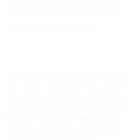
AI phân tích Âm thanh: Giác quan
thứ sáu của Nhà máy thông minh
Immersive Technology
24/07/2025
AR/VR thường được biết đến nhiều hơn trong thị
trường công nghệ thực tế ảo, ngoài ra còn có công
nghệ MR nhưng ứng dụng của công nghệ MR vào thị
trường bất động sản là không lớn. Theo số liệu từ
Statista, thị trường công nghệ thực tế ảo nói chung
trên toàn cầu ước đạt 30,7 tỷ USD năm 2021 và sẽ
(*)
tăng lên 300 tỷ USD vào năm 2024
.