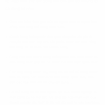
hộ, ngôi nhà, các bất động sản cần bán với những lợi
ích đáng kể như:
Giúp tiết kiệm thời gian của cả người mua và người bán
đồng thời tăng khả năng chốt sale.
Khách hàng không mất thời gian cũng như chi phí di
chuyển đến trực tiếp nơi sản phẩm được rao bán cũng
như tăng độ an toàn cho khách hàng.
Cung cấp cho khách hàng những hình ảnh chân thực và
sinh động nhất giúp họ có được cái nhìn trực quan nhất.
Các ứng dụng được xây dựng lên có thể sử dụng được
trên đa dạng các thiết bị từ điện thoại, ipad, máy tính
đến các loại kính AR VR chuyên dụng,…
Có khả năng tối ưu hóa nguồn lực của doanh nghiệp, là
một công cụ hỗ trợ đắc lực cho đội ngũ nhân viên của
doanh nghiệp đặc biệt là đối với đội ngũ tư vấn bán hàng.