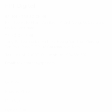
FPT Digital
HÀ NỘI - TRỤ SỞ CHÍNH
FPT Tower, 10 Phạm Văn Bạch, P. Dịch Vọng, Q. Cầu Giấy,
Hà Nội, Việt Nam
TP. HỒ CHÍ MINH
Tầng 10, Tòa nhà Đại Minh, 77 Hoàng Văn Thái, Phường
Tân Phú, Quận 7, TP. Hồ Chí Minh, Việt Nam
Tel:
(+8424) 73007300
|
Mobile:
0904689597
Email:
fdx.contact@fpt.com
Dịch Vụ
Phương Pháp
Lĩnh Vực
Nghiên Cứu