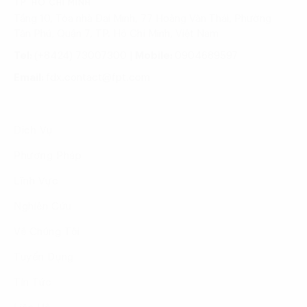
TP. HỒ CHÍ MINH
Tầng 10, Tòa nhà Đại Minh, 77 Hoàng Văn Thái, Phường
Tân Phú, Quận 7, TP. Hồ Chí Minh, Việt Nam
Tel:
(+8424) 73007300
|
Mobile:
0904689597
Email:
fdx.contact@fpt.com
Dịch Vụ
Phương Pháp
Lĩnh Vực
Nghiên Cứu
Về Chúng Tôi
Tuyển Dụng
Tin Tức