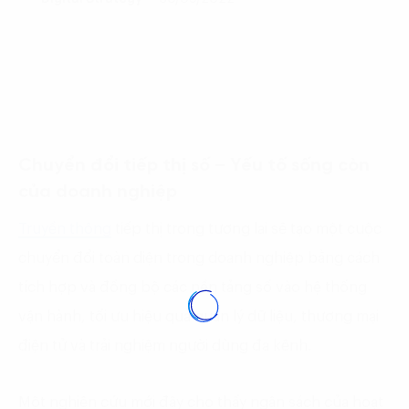
Chuyển đổi tiếp thị số – Yếu tố sống còn
của doanh nghiệp
Truyền thông
tiếp thị trong tương lai sẽ tạo một cuộc
chuyển đổi toàn diện trong doanh nghiệp bằng cách
tích hợp và đồng bộ các nền tảng số vào hệ thống
vận hành, tối ưu hiệu quả quản lý dữ liệu, thương mại
điện tử và trải nghiệm người dùng đa kênh.
Một nghiên cứu mới đây cho thấy ngân sách của hoạt