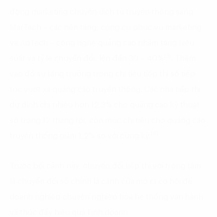
động marketing chuyển dịch từ truyền thông sang
MarTech – các nền tảng, công cụ phục vụ marketing
và AdTech – công nghệ quảng cáo nhằm tăng hiệu
(3)
suất và tỷ lệ chuyển đổi, lên đến 30 – 40%
. Thêm
vào đó sự tăng trưởng trong chi tiêu tiếp thị số tiếp
tục vượt xa quảng cáo truyền thống. Các nhà tiếp thị
dự định chi nhiều hơn 12,3% cho quảng cáo kỹ thuật
số trong 12 tháng tới, còn mức chi tiêu cho quảng cáo
(4)
truyền thống giảm 1,2% so với cùng kỳ.
Trước bối cảnh này, chuyển đổi tiếp thị với trọng tâm
là chuyển đổi số chính là cánh cửa mở ra cơ hội để
doanh nghiệp chuyên nghiệp hóa hệ thống vận hành
và thúc đẩy hiệu quả kinh doanh.