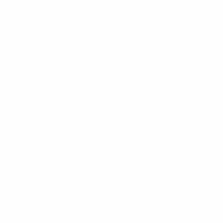
táo bạo sẽ giúp cho thương hiệu doanh nghiệp luôn
đi đầu trong kỷ nguyên số nhiều năm tới.
Nguồn tham khảo
(1) We are social. 2019. The global state of digital in
October 2019.
(2) Express Computer. 2019. Transformation of digital
marketing through technologies like AI & data
analytics.
(3) Ogilvy. 2019. VnEconomy. Ogilvy discussed the