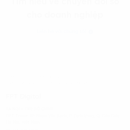
Tìm hiểu về chuyển đổi số
cho doanh nghiệp
Liên hệ với chúng tôi
Trang chủ
Chiến lược
Tổng quan digital marketing trong thời đại số
FPT Digital
HÀ NỘI - TRỤ SỞ CHÍNH
FPT Tower, 10 Phạm Văn Bạch, P. Dịch Vọng, Q. Cầu Giấy,
Hà Nội, Việt Nam