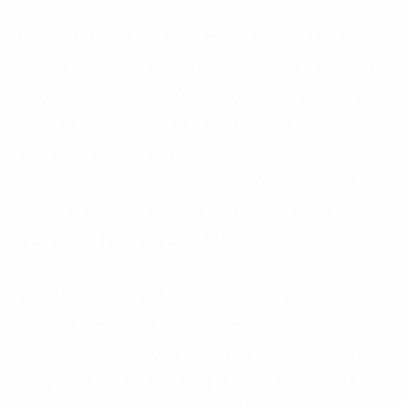
Nguồn dữ liệu về các điểm “chạm” của mỗi khách
hàng sẽ ngày càng phong phú hơn. Nghiên cứu chỉ ra
rằng, vào đầu năm 2020, một người bình thường sẽ
tạo ra 1,7 MB dấu chân số (Digital Footprint – dấu chân
số là thuật ngữ chỉ quá trình số hóa các hoạt động
trên internet của người tiêu dùng, từ việc quẹt thẻ
ATM, mỗi lượt lướt web hay mỗi lần click chuột vào
(2)
quảng cáo…) trên mỗi phút
.
Đây là thách thức buộc các nhà tiếp thị phải chuyển
đổi cách tiếp cận với khách hàng, thay đổi cách làm
marketing truyền thống thông qua việc ứng dụng
công nghệ mới nổi như AI và Machine Learning để