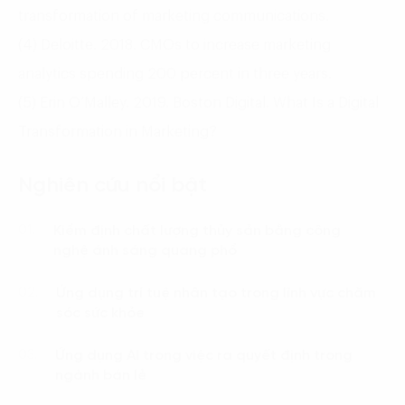
transformation of marketing communications.
(4) Deloitte. 2018. CMOs to increase marketing
analytics spending 200 percent in three years.
(5) Erin O’Malley. 2019. Boston Digital. What Is a Digital
Transformation in Marketing?
Nghiên cứu nổi bật
Kiểm định chất lượng thủy sản bằng công
01.
nghệ ánh sáng quang phổ
Ứng dụng trí tuệ nhân tạo trong lĩnh vực chăm
02.
sóc sức khỏe
Ứng dụng AI trong việc ra quyết định trong
03.
ngành bán lẻ