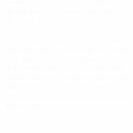
trau dồi các chiến thuật, phát triển các dấu chân số; từ
đó xác định các mô hình, xu hướng phát hiện và dự
đoán kết quả kinh doanh.
Trong nền kinh tế số, sự cạnh tranh giữa các doanh
nghiệp ngày càng khốc liệt hơn bao giờ hết. Đó không
còn là cuộc đua của cá lớn nuốt cá bé mà là sự tranh
giành của tốc độ: Ai nhanh hơn sẽ chiến thắng. Động
lực ở đây không gì khác nằm ngoài việc áp dụng công
nghệ để giành được lợi thế cạnh tranh thông qua các
chiến dịch siêu cá nhân hóa và đặc biệt là phân tích dữ
liệu theo thời gian thực.