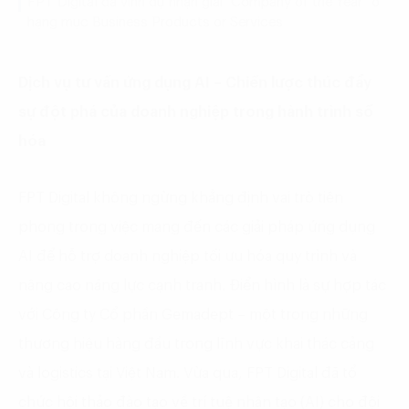
FPT Digital đã vinh dự nhận giải “Company of the Year” ở
hạng mục Business Products or Services
Dịch vụ tư vấn ứng dụng AI – Chiến lược thúc đẩy
sự đột phá của doanh nghiệp trong hành trình số
hóa
FPT Digital không ngừng khẳng định vai trò tiên
phong trong việc mang đến các giải pháp ứng dụng
AI để hỗ trợ doanh nghiệp tối ưu hóa quy trình và
nâng cao năng lực cạnh tranh. Điển hình là sự hợp tác
với Công ty Cổ phần Gemadept – một trong những
thương hiệu hàng đầu trong lĩnh vực khai thác cảng
và logistics tại Việt Nam. Vừa qua, FPT Digital đã tổ
chức hội thảo đào tạo về trí tuệ nhân tạo (AI) cho đội