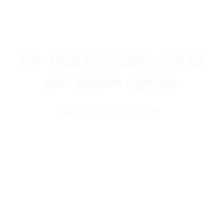
Tìm hiểu về chuyển đổi số
cho doanh nghiệp
Liên hệ với chúng tôi
Trang chủ
News-Events
FPT Digital giành giải Công ty Của Năm Tại Globee
Awards 2024: Đồng hành cùng doanh nghiệp trong
hành trình ứng dụng AI và Chuyển đổi số