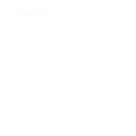
FPT Digital
HÀ NỘI - TRỤ SỞ CHÍNH
FPT Tower, 10 Phạm Văn Bạch, P. Dịch Vọng, Q. Cầu Giấy,
Hà Nội, Việt Nam
TP. HỒ CHÍ MINH
Tầng 10, Tòa nhà Đại Minh, 77 Hoàng Văn Thái, Phường
Tân Phú, Quận 7, TP. Hồ Chí Minh, Việt Nam
Tel:
(+8424) 73007300
|
Mobile:
0904689597
Email:
fdx.contact@fpt.com
Dịch Vụ
Phương Pháp
Lĩnh Vực