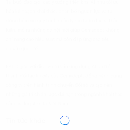
Tại buổi đào tạo, các ý tưởng triển khai AI như tối ưu
hóa kế hoạch khai thác, phân bổ nguồn lực và tự
động hóa các quy trình quản lý đã được đưa ra thảo
luận, mở ra những cơ hội mới giúp Gemadept không
chỉ nâng cao hiệu suất mà còn đáp ứng các tiêu
chuẩn quốc tế.
FPT Digital với dịch vụ tư vấn ứng dụng AI đã trở
thành đối tác tin cậy của Gemadept, đồng hành cùng
công ty trên hành trình chuyển đổi số và tạo nên
những giá trị chiến lược dài hạn trong ngành khai thác
cảng và logistics tại Việt Nam.
Tin tức khác