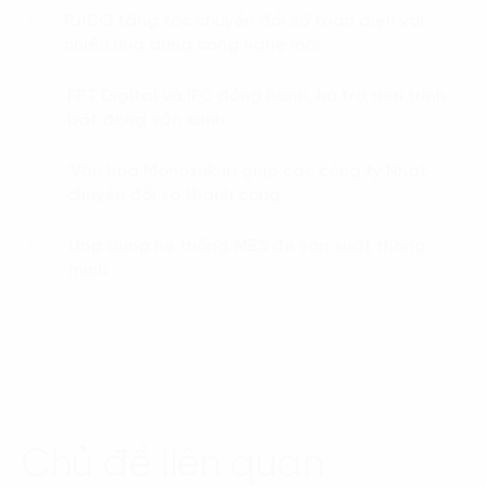
PJICO tăng tốc chuyển đổi số toàn diện với
01.
nhiều ứng dụng công nghệ mới
FPT Digital và IFC đồng hành, hỗ trợ tiến trình
02.
bất động sản xanh
‘Văn hóa Monozukuri giúp các công ty Nhật
03.
chuyển đổi số thành công’
Ứng dụng hệ thống MES để sản xuất thông
04.
minh
Chủ đề liên quan