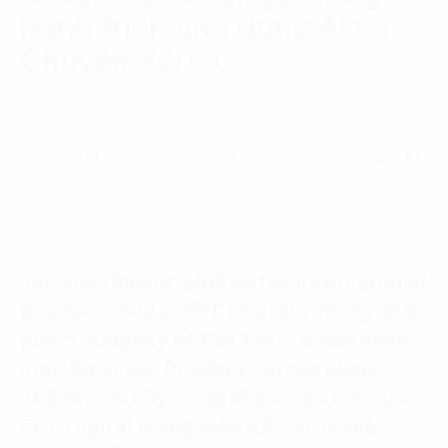
Language:
ENG
VIE
hành trình ứng dụng AI và
Chuyển đổi số
06 Tháng mười một, 2024
Tại Giải thưởng Globee for International
Business 2024, FPT Digital vinh dự nhận
giải “Company of the Year” trong hạng
mục Business Products or Services.
Thành tích này công nhận cam kết của
FPT Digital trong việc hỗ trợ doanh