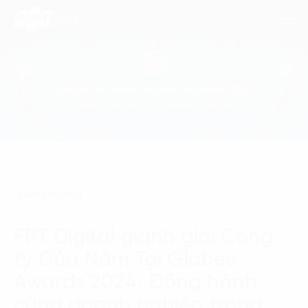
Dịch Vụ
Lĩnh Vực
Phương Pháp
Giải thưởng
Nghiên Cứu
FPT Digital giành giải Công
Về Chúng Tôi
ty Của Năm Tại Globee
Liên hệ
Awards 2024: Đồng hành
cùng doanh nghiệp trong