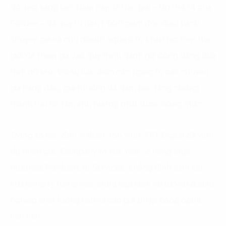
đổi mới sáng tạo. Năm nay, lễ trao giải – lần thứ 14 của
Globee – đã quy tụ hơn 1,500 giám đốc điều hành,
chuyên gia và chủ doanh nghiệp từ khắp nơi trên thế
giới để tham gia vào quy trình đánh giá đồng đẳng dựa
trên dữ liệu. Với sự lựa chọn cẩn trọng từ các chuyên
gia hàng đầu, giải thưởng đã đảm bảo rằng những
thành tựu có tầm ảnh hưởng nhất được công nhận.
Trong số các đơn vị được tôn vinh, FPT Digital đã vinh
dự nhận giải “Company of the Year” ở hạng mục
Business Products or Services, khẳng định cam kết
của công ty trong việc cung cấp dịch vụ tư vấn doanh
nghiệp chất lượng cao và các giải pháp công nghệ
tiên tiến.