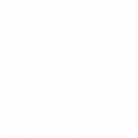
vận chuyển, xuất nhập khẩu, xuất nhập cảnh, cung
ứng lao động, xử lý rác thải…) có bước tiến rõ nét, nhờ
sự đẩy mạnh của các dự án trọng điểm. Đây được xem
là khu vực có tiềm năng tăng trưởng lớn, tạo nền tảng
vững chắc cho chiến lược mở rộng trong thời gian tới.
Dịch vụ đời sống – bao gồm cung cấp suất ăn công
nghiệp và thực phẩm trong các môi trường đặc thù –
duy trì đà phát triển ổn định và đã bắt đầu mở rộng
sang lĩnh vực bệnh viện, mở ra hướng đi chiến lược
trong mảng catering y tế.
Ở lĩnh vực dịch vụ bất động sản (quản lý các tòa nhà,
trung tâm thương mại, khu dân cư…), các đơn vị thành
viên như PSA và POTS tiếp tục tạo dấu ấn nổi bật với