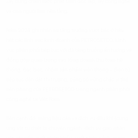
xây dựng chiến lược phát triển độc lập, lấy công nghệ
và con người làm nền tảng.
Năm 2024 ghi nhận sự tăng trưởng vượt bậc ở hầu
hết các lĩnh vực kinh doanh của PETROSETCO. Lĩnh
vực phân phối tiếp tục với đà tăng trưởng ấn tượng và
đóng góp quan trọng vào tổng doanh thu toàn hệ
thống. Đặc biệt, nhóm sản phẩm viễn thông – điện tử
tiếp tục dẫn dắt thị trường, củng cố vững chắc vị thế
tiên phong của PETROSETCO trong ngành phân phối
công nghệ tại Việt Nam.
Bên cạnh đó, mảng hậu cần và dịch vụ dầu khí (cung
ứng vật tư thiết bị chuyên ngành, dịch vụ giao nhận