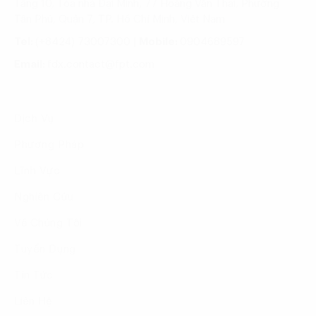
Tầng 10, Tòa nhà Đại Minh, 77 Hoàng Văn Thái, Phường
Tân Phú, Quận 7, TP. Hồ Chí Minh, Việt Nam
Tel:
(+8424) 73007300
|
Mobile:
0904689597
Email:
fdx.contact@fpt.com
Dịch Vụ
Phương Pháp
Lĩnh Vực
Nghiên Cứu
Về Chúng Tôi
Tuyển Dụng
Tin Tức
Liên Hệ