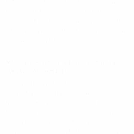
PETROSETCO đặt mục tiêu tích hợp AI vào các nền
tảng vận hành hiện và các mô hình hỗ trợ ra quyết
định cấp lãnh đạo. Điều này giúp công ty rút ngắn thời
gian xử lý công việc, giảm sai sót và nâng cao độ chính
xác trong dự báo và lập kế hoạch.
Mỗi đơn vị – một chiến lược – một mô hình
triển khai AI riêng biệt
Chuyển đổi số tại PETROSETCO không theo cách
đồng loạt, mà bắt đầu từ từng đơn vị với những định
hướng, dữ liệu và vấn đề riêng. Cùng với đó là chiến
lược dữ liệu tập trung – nơi toàn bộ đơn vị chia sẻ nền
tảng dữ liệu thống nhất, giúp lãnh đạo có góc nhìn
toàn cảnh và hỗ trợ điều hành nhanh chóng trong bối