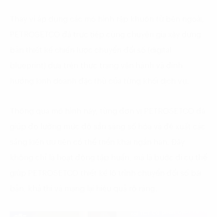
Thay vì áp dụng các mô hình rập khuôn từ bên ngoài,
PETROSETCO đã trực tiếp cùng chuyên gia xây dựng
bản thiết kế chiến lược chuyển đổi số (digital
blueprint) dựa trên thực trạng vận hành và định
hướng kinh doanh đặc thù của từng khối dịch vụ.
Thông qua mô hình này, từng đơn vị PETROSETCO đã
giúp đo lường mức độ sẵn sàng số hóa và đề xuất các
sáng kiến ưu tiên có thể triển khai ngắn hạn. Đây
không chỉ là hoạt động tập huấn, mà là bước đi cụ thể
giúp PETROSETCO thiết kế lộ trình chuyển đổi số bài
bản, khả thi và mang lại hiệu quả rõ ràng.