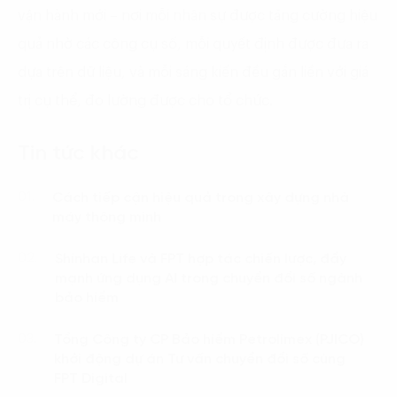
vận hành mới – nơi mỗi nhân sự được tăng cường hiệu
quả nhờ các công cụ số, mỗi quyết định được đưa ra
dựa trên dữ liệu, và mỗi sáng kiến đều gắn liền với giá
trị cụ thể, đo lường được cho tổ chức.
Tin tức khác
Cách tiếp cận hiệu quả trong xây dựng nhà
01.
máy thông minh
Shinhan Life và FPT hợp tác chiến lược, đẩy
02.
mạnh ứng dụng AI trong chuyển đổi số ngành
bảo hiểm
Tổng Công ty CP Bảo hiểm Petrolimex (PJICO)
03.
khởi động dự án Tư vấn chuyển đổi số cùng
FPT Digital