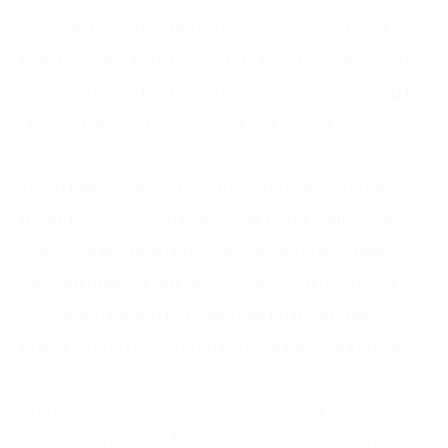
danh hiệu “Thương hiệu quốc gia” của PSA trong
nhiều năm liên tiếp, trong khi POTS khẳng định uy tín
và năng lực vận hành khi được công nhận là “Công ty
Quản lý Bất động sản tốt nhất Việt Nam 2024”.
Trong năm 2024, PETROSETCO đã được vinh danh
trong Top 500 Công ty lớn nhất Đông Nam Á, Top 9
doanh nghiệp phân phối – bán lẻ đóng góp ngân
sách lớn nhất, và tiếp tục giữ vững vị trí trong Top
500 doanh nghiệp lợi nhuận cao nhất Việt Nam –
Khẳng định vị thế vững chắc trong nước và khu vực.
Chuyển đổi số, với PETROSETCO, không đơn thuần là
số hóa hệ thống mà là một chiến lược tái kiến thiết