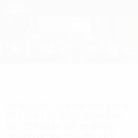
Dịch Vụ
Lĩnh Vực
Phương Pháp
Tin tức
Nghiên Cứu
PETROSETCO phối hợp cùng
Về Chúng Tôi
FPT triển khai hội thảo đào
Liên hệ
tạo “Chuyển đổi số trong
doanh nghiệp” hướng tới