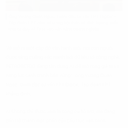
Ông Vương Quân Ngọc, Giám đốc tư vấn FPT Digital –
Tập đoàn FPT chia sẻ trong hội thảo về định hướng triển
khai tư duy AI-First vào vận hành doanh nghiệp.
“AI mở ra một cấp độ vận hành mới, nơi con người
được tăng cường sức mạnh bởi dữ liệu và công nghệ.
PETROSETCO đang tận dụng AI để mở rộng giá trị và
năng lực cạnh tranh bền vững”, ông Vương Quân
Ngọc, Giám đốc tư vấn FPT Digital, Tập đoàn FPT
khẳng định.
AI không chỉ được xem là công cụ hỗ trợ, mà đang
dần trở thành một phần của cấu trúc vận hành.