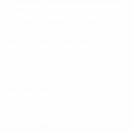
Tư duy AI-First: Hành động mới trong thời
đại mới
Điểm nổi bật trong chương trình là nội dung đào tạo
và thực hành về trí tuệ nhân tạo (AI). Dưới chủ đề “AI-
First – tư duy vận hành trong kỷ nguyên số”, các cán
bộ chủ chốt đã được hướng dẫn tiếp cận một số
công cụ AI trong bối cảnh doanh nghiệp, đồng thời
thực hành ứng dụng vào bài toán cụ thể như: phân
tích dữ liệu bán hàng, tự động hóa nội dung chăm sóc
khách hàng, phân tích báo cáo kinh doanh và hỗ trợ
ra quyết định nhanh chóng.
FPT Digital cũng cung cấp các mô hình thực tế từ
ngành dầu khí, dịch vụ hậu cần và bán lẻ để minh