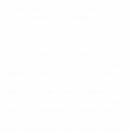
nền tảng vận hành mới, là cách để chúng tôi tối ưu
vận hành bằng nội lực, tăng trưởng đột phá trong
tương lai”, ông Phùng Tuấn Hà, Chủ tịch HĐQT
PETROSETCO, chia sẻ.
Bên cạnh chiến lược tổng thể, đội ngũ lãnh đạo và
cán bộ chủ chốt còn được đào tạo cách xây dựng mô
hình quản trị sáng kiến số – giúp đảm bảo sự liên tục,
kiểm soát rủi ro và sẵn sàng mở rộng sau giai đoạn thí
điểm. Đây là bước tiến quan trọng, từng bước đưa
PETROSETCO tiến gần hơn tới mô hình doanh nghiệp
vận hành dựa trên dữ liệu (data-driven enterprise).