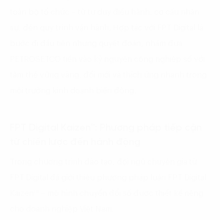
toàn bộ tổ chức – từ tư duy điều hành, cơ cấu nhân
sự, đến quy trình vận hành. Hợp tác với FPT Digital là
bước đi đầu tiên nhưng quyết đoán, nhằm đưa
PETROSETCO tiến vào kỷ nguyên công nghiệp số với
tâm thế vững vàng, đổi mới và thích ứng nhanh trong
môi trường kinh doanh biến động.
FPT Digital Kaizen™: Phương pháp tiếp cận
từ chiến lược đến hành động
Trong chương trình đào tạo, đội ngũ chuyên gia từ
FPT Digital đã giới thiệu phương pháp luận FPT Digital
Kaizen™ – mô hình chuyển đổi số được thiết kế riêng
cho doanh nghiệp Việt Nam.