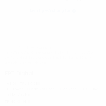
Liên hệ với chúng tôi
Trang chủ
News-Events
PETROSETCO phối hợp cùng FPT triển khai hội thảo đào
tạo “Chuyển đổi số trong doanh nghiệp” hướng tới phát
triển bền vững và hiệu quả
FPT Digital
HÀ NỘI - TRỤ SỞ CHÍNH
FPT Tower, 10 Phạm Văn Bạch, P. Dịch Vọng, Q. Cầu Giấy,
Hà Nội, Việt Nam
TP. HỒ CHÍ MINH