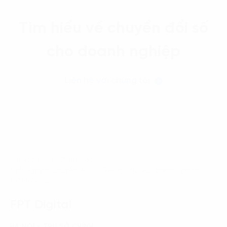
Tìm hiểu về chuyển đổi số
cho doanh nghiệp
Liên hệ với chúng tôi
Trang chủ
Chiến lược
Kinh nghiệm chuyển đổi số: Bài học từ các doanh nghiệp
thành công
FPT Digital
HÀ NỘI - TRỤ SỞ CHÍNH