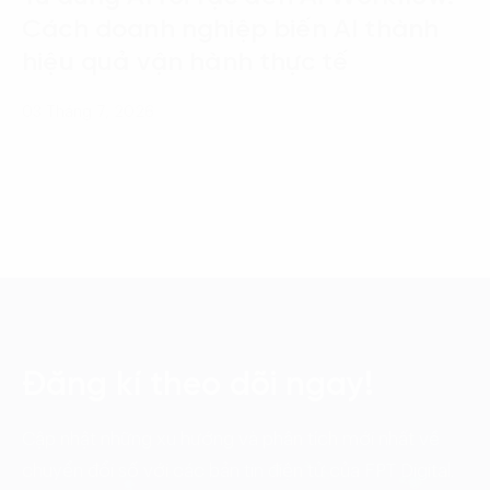
Cách doanh nghiệp biến AI thành
hiệu quả vận hành thực tế
03 Tháng 7, 2026
Đăng kí theo dõi ngay!
Cập nhật những xu hướng và phân tích mới nhất về
chuyển đổi số với các bản tin điện tử của FPT Digital.