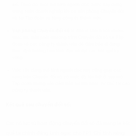
số
. Theo đó, một mô hình ngành dọc được xây dựng
trong toàn doanh nghiệp khi có Văn phòng Chuyển đổi
số tại Tập đoàn và từng công ty thành viên.
Văn phòng Chuyển đổi số
là đơn vị chịu trách nhiệm
thực thi, điều phối chương trình Chuyển đổi số tại Tập
đoàn và các công ty thành viên để đảm bảo đi đúng
theo định hướng ban lãnh đạo và đạt các kết quả kỳ
vọng.
Việc xây dựng mô hình ngành dọc này cũng giúp các
sáng kiến Chuyển đổi số có mức độ liên kết ở quy mô
Tập đoàn nhưng vẫn đảm bảo sự linh hoạt, tự chủ tại các
công ty thành viên.
Kết quả sau chuyển đổi số:
Các nỗ lực từ hoạt động chuyển đổi số đã mang lại kết
quả tài chính đáng kinh ngạc cho FPT. Chỉ tính riêng