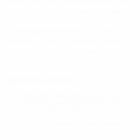
không ít doanh nghiệp đã gặp phải khó khăn, thất bại.
Tuy nhiên ở góc độ khác, rất nhiều doanh nghiệp
cũng đã thực hiện thành công và gặt hái được thành
quả.
Kinh nghiệm chuyển đổi số
từ các doanh
nghiệp này chắc chắc sẽ là thông tin quý giá giúp
thêm nhiều doanh nghiệp khác tại Việt Nam thêm
vững tin trên con đường chuyển đổi số của mình.
Nghiên cứu nổi bật
Data Analytics tạo giá trị bằng cách nào
01.
trong doanh nghiệp? Từ insight đến quyết
định, và từ quyết định đến kết quả
Dự án “Công nghệ bán lẻ“ chạm ”tới thế hệ
02.
mới”