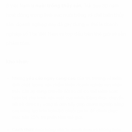
ở Việt Nam là
nuôi trồng thủy sản
. Trải qua 30 năm
hoạt động trong lĩnh vực nuôi trồng và chế biến thủy
sản, doanh nghiệp này đã gây dựng vị thế là doanh
nghiệp số 1 tại Việt Nam và top đầu trên thế giới về sản
phẩm tôm.
Khó khăn:
Những
yêu cầu ngày càng cao
của thị trường về kiểm
định chất lượng sản phẩm
khiến doanh nghiệp này nhận
thấy cần áp dụng chuyển đổi số để có thể kiểm soát
toàn bộ chu trình sản xuât của mình. Đồng thời, chuyển
đổi số được kỳ vọng là đòn bẩy giúp doanh nghiệp nâng
cao năng lực trên toàn bộ chuỗi giá trị để chinh phục
mục tiêu 25% thị phần tôm thế giới.
Cách thức
nuôi trồng nhỏ lẻ, manh mún
và không tuân