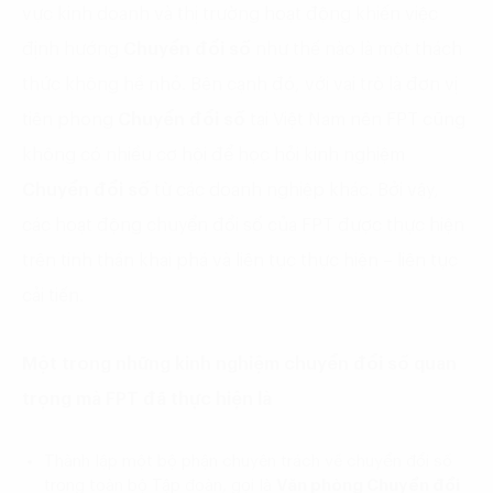
vực kinh doanh và thị trường hoạt động khiến việc
định hướng
Chuyển đổi số
như thế nào là một thách
thức không hề nhỏ. Bên cạnh đó, với vai trò là đơn vị
tiên phong
Chuyển đổi số
tại Việt Nam nên FPT cũng
không có nhiều cơ hội để học hỏi kinh nghiệm
Chuyển đổi số
từ các doanh nghiệp khác. Bởi vậy,
các hoạt động chuyển đổi số của FPT được thực hiện
trên tinh thần khai phá và liên tục thực hiện – liên tục
cải tiến.
Một trong những kinh nghiệm chuyển đổi số quan
trọng mà FPT đã thực hiện là
Thành lập một bộ phận chuyên trách về chuyển đổi số
trong toàn bộ Tập đoàn, gọi là
Văn phòng Chuyển đổi