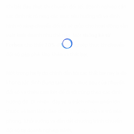
Khi bắt đầu thực thi chuyển đổi số, doanh nghiệp cần
xác định rất rõ ràng các mục tiêu hướng tới và định
hình rõ ràng chuyển đổi số sẽ giúp cho hoạt động sản
xuất kinh doanh như thế nào. Một
thống kê từ
Forbes
cho thấy
70%
doanh nghiệp thực thi chuyển
đổi số gặp phải khó khăn và thất bại.
Một trong hai lý do chính dẫn tới các thất bại này là do
không xác định đúng tầm nhìn, mục tiêu của chuyển
đổi số và thiếu cam kết để đi tới cùng theo các định
hướng đó. Dĩ nhiên, đây sẽ là trách nhiệm phần lớn
thuộc về ban lãnh đạo doanh nghiệp với vai trò tiên
phong, khởi xướng và dẫn dắt chương trình chuyển
đổi số tại doanh nghiệp mình.