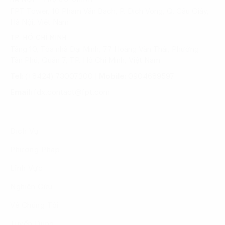
FPT Tower, 10 Phạm Văn Bạch, P. Dịch Vọng, Q. Cầu Giấy,
Hà Nội, Việt Nam
TP. HỒ CHÍ MINH
Tầng 10, Tòa nhà Đại Minh, 77 Hoàng Văn Thái, Phường
Tân Phú, Quận 7, TP. Hồ Chí Minh, Việt Nam
Tel:
(+8424) 73007300
|
Mobile:
0904689597
Email:
fdx.contact@fpt.com
Dịch Vụ
Phương Pháp
Lĩnh Vực
Nghiên Cứu
Về Chúng Tôi
Tuyển Dụng