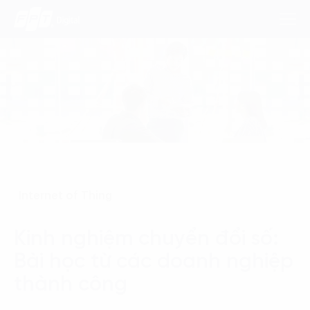
Dịch Vụ
Lĩnh Vực
Phương Pháp
Internet of Thing
Nghiên Cứu
Kinh nghiệm chuyển đổi số:
Về Chúng Tôi
Bài học từ các doanh nghiệp
Liên hệ
thành công