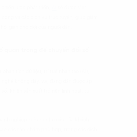
hiến lược phát triển,
AI
sẽ được Việt
công và các dịch vụ trực tuyến, giúp giảm
à thời gian chờ đợi của người dân.
tố quan trọng để chuyển đổi số
hân tích dữ liệu, trí tuệ nhân tạo (AI),
 nghệ không dây, v.v, đang dần được áp
số, khiến sản xuất trở nên linh hoạt, tự
oanh nghiệp hiểu rõ nhu cầu của khách
cấp các sản phẩm phù hợp, trong các dịch