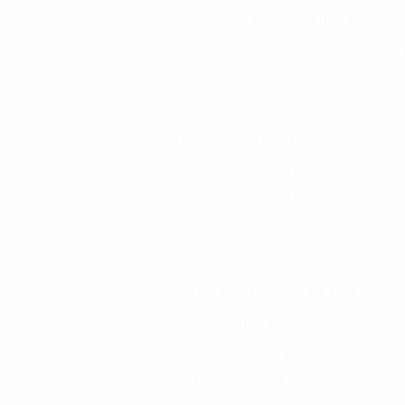
Tập trung nghiên cứu công nghệ AI
Hiện tại số lượng nhân lực thực hiện các
nghệ AI
ở Việt Nam còn thấp, chỉ có kho
(4)
vực này
. Vì vậy để nâng cao năng lực
doanh nghiệp cần phối hợp để xây dựng 
nhóm nghiên cứu trọng điểm về AI và kho
học, viện nghiên cứu và các công ty cô
lõi và xây dựng các nền tảng dùng chung
Xây dựng hạ tầng dữ liệu và tính toán
Hạ tầng dữ liệu, tính toán và chất lượng 
triển các ứng dụng AI. Tuy nhiên, hạ tầng
ở mức sơ khai, dữ liệu không có nhiều, n