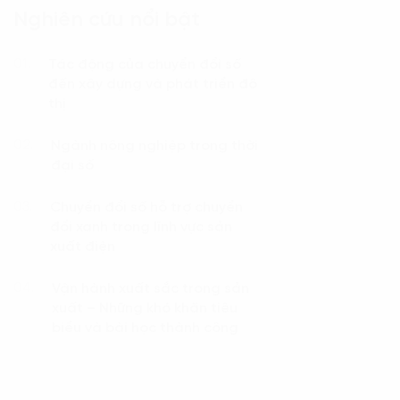
Nghiên cứu nổi bật
Tác động của chuyển đổi số
01.
đến xây dựng và phát triển đô
thị
Ngành nông nghiệp trong thời
02.
đại số
Chuyển đổi số hỗ trợ chuyển
03.
đổi xanh trong lĩnh vực sản
xuất điện
Vận hành xuất sắc trong sản
04.
xuất – Những khó khăn tiêu
biểu và bài học thành công