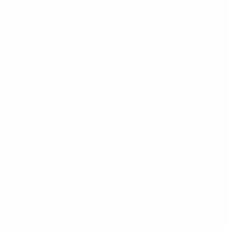
vụ hành chính công được cung cấp trực 
cải thiện chất lượng cuộc sống của ngườ
(1)
Theo nghiên cứu của IMD
, 90% doanh
đã tạo ra những bước thay đổi quan trọ
nhiên, ở Việt Nam hiện tại, quá trình ch
hành chính công còn chậm, chưa tạo ra n
nguồn nhân lực công nghệ cao, tài chính 
cứu khoa học với doanh nghiệp và nhà n
Chiến lược quốc gia phát triển 
Theo báo cáo Chỉ số sẵn sàng về trí tuệ
Insights phối hợp với Trung tâm Phát tr
Nam xếp thứ 62/172 toàn cầu và xếp thứ 