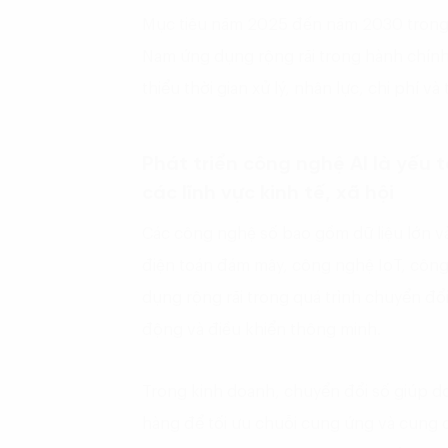
Mục tiêu năm 2025 đến năm 2030 trong c
Nam ứng dụng rộng rãi trong hành chính 
thiểu thời gian xử lý, nhân lực, chi phí v
Phát triển công nghệ AI là yếu 
các lĩnh vực kinh tế, xã hội
Các công nghệ số bao gồm dữ liệu lớn và p
điện toán đám mây, công nghệ IoT, công
dụng rộng rãi trong quá trình chuyển đổi 
động và điều khiển thông minh.
Trong kinh doanh, chuyển đổi số giúp d
hàng để tối ưu chuỗi cung ứng và cung 