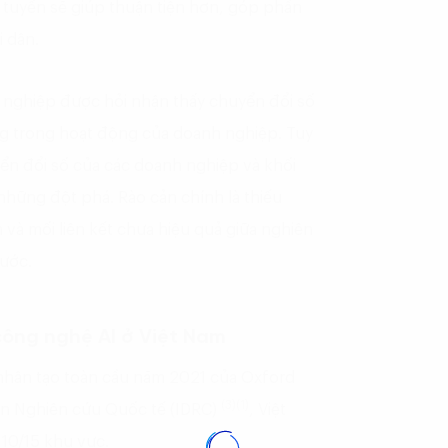
tuyến sẽ giúp thuận tiện hơn, góp phần
i dân.
 nghiệp được hỏi nhận thấy chuyển đổi số
ng trong hoạt động của doanh nghiệp. Tuy
uyển đổi số của các doanh nghiệp và khối
hững đột phá. Rào cản chính là thiếu
và mối liên kết chưa hiệu quả giữa nghiên
ước.
công nghệ AI ở Việt Nam
 nhân tạo toàn cầu năm 2021 của Oxford
(3)(1)
iển Nghiên cứu Quốc tế (IDRC)
, Việt
10/15 khu vực.