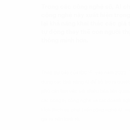
Trong các công nghệ số, AI ch
công nghệ này xuất hiện trong
lại khả năng khai thác các giá 
tự động thay thế con người th
thông minh hơn.
(2)
Theo dự báo của IDC
, vào năm 2022,
dụng các tính năng AI để hỗ trợ ra quyết
phủ cần làm việc với nhiều bên liên qua
các công ty công nghệ và các doanh nghi
kích thích sự phát triển công nghệ AI, m
gia và nền kinh tế.