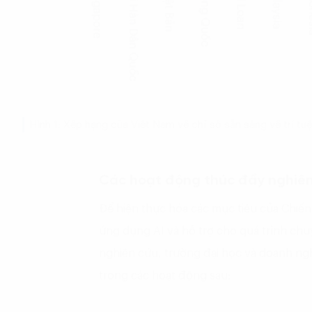
Hình 1: Xếp hạng của Việt Nam về chỉ số sẵn sàng về trí t
Các hoạt động thúc đẩy nghiên 
Để hiện thực hóa các mục tiêu của Chiến 
ứng dụng AI và hỗ trợ cho quá trình chu
nghiên cứu, trường đại học và doanh ngh
trong các hoạt động sau: