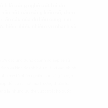
ính là công nghệ cốt lõi do
 hầu hết các sáng kiến số, đem
trị ẩn sâu của dữ liệu cũng như
ực hiện nhiều nhiệm vụ nhanh và
 75% các ứng dụng doanh nghiệp sẽ sử
 định và kinh doanh hiệu quả. Vì vậy, chính
n như các tổ chức nghiên cứu và giáo dục,
ệp để tạo ra một môi trường thuận lợi
ang lại những ưu thế vượt trội cho quốc