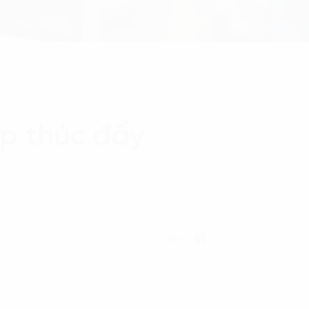
úp thúc đẩy