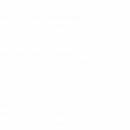
 nghiên cứu cơ bản và phát triển
công
ảng 300 chuyên gia hoạt động trong lĩnh
 nghiên cứu, chính phủ, các tổ chức và
các trung tâm nghiên cứu phát triển, các
a học dữ liệu trong một số trường đại
ng nghệ lớn để nghiên cứu các công nghệ
.
dữ liệu là các vấn đề then chốt trong phát
 dữ liệu và tính toán của Việt Nam mới chỉ
ằm rải rác khắp nơi và không đủ chất