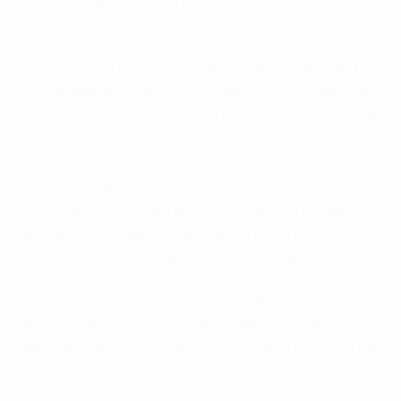
ở một nơi là không đủ. Với sự phát triển của các phương
tiện truyền thông và quảng cáo, doanh nghiệp lại càng có
thêm nhiều nơi để tiếp cận với khách hàng. Do đó, doanh
nghiệp cần đảm bảo được sự liên kết giữa các kênh để tạo
ra trải nghiệm đồng nhất và liền mạch cho khách hàng trong
hành trình mua hàng hay sử dụng dịch vụ của doanh nghiệp.
Vậy hiện nay đang có những xu hướng nổi bật nào đang diễn
ra trên thế giới và tại Việt Nam? Tại sao lại nói chiến lược số
tăng cường trải nghiệm khách hàng hợp kênh rất quan
trọng, cũng như việc ứng dụng công nghệ tiên tiến như trí
tuệ nhân tạo vào nâng cao trải nghiệm khách hàng sẽ đem
lại giá trị cho doanh nghiệp? Các doanh nghiệp nói chung
đang có nhu cầu cải tiến, nâng cao trải nghiệm khách hàng
ra sao? Họ đang gặp phải những thách thức, khó khăn gì, và
đâu là lời khuyên cho các doanh nghiệp khi xây dựng và
triển khai chiến lược chuyển đổi số xây dựng mạng lưới hợp
kênh và ứng dụng trí tuệ nhân tạo vào nâng cao trải nghiệm
khách hàng?