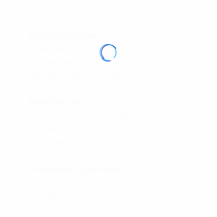
FPT Telecom
Bà Trần Anh Thư
Trưởng phòng CSKH
Khối Vận hành
Ngân hàng TMCP Quốc dân
Bà Vũ Hải Yến
Giám đốc Trung tâm Sản phẩm
Conversation FPT.AI
FPT Smart Cloud
Ông Vương Quân Ngọc
Giám đốc tư vấn
FPT Digital