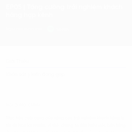
EP05 | Tăng cường trải nghiệm khách
hàng hợp kênh
Nghe bản audio trên
Giới Thiệu
Khảo sát ý kiến đóng góp
NỘI DUNG CHÍNH
Mục tiêu cuối cùng của nâng cao trải nghiệm khách hàng là
tối đa hoá lợi nhuận, vì thế, chúng ta đều hiểu việc bán hàng