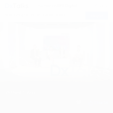
FPT Digital
Thực hiện bởi
VIE
Nhận thông báo và cập nhật về DxTalks
Đăng ký
43:38
29 Tháng 7, 2022
Chia Sẻ