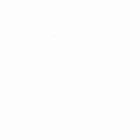
Chia sẻ, góc nhìn và phân tích về chuyển đổi số
Trang chủ
DxTalks
FPT Digital
Thực hiện bởi
HÀ NỘI - TRỤ SỞ CHÍNH
FPT Tower, 10 Phạm Văn Bạch, P. Dịch Vọng, Q. Cầu Giấy,
Hà Nội, Việt Nam
TP. HỒ CHÍ MINH
Tầng 10, Tòa nhà Đại Minh, 77 Hoàng Văn Thái, Phường
Tân Phú, Quận 7, TP. Hồ Chí Minh, Việt Nam
Tel: (+8424) 73007300
|
Mobile: 0904689597
Email:
fdx.contact@fpt.com
KẾT NỐI
Nền tảng phát sóng