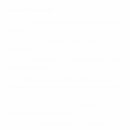
Các mục nội dung
1.
03:52
-
Xu hướng tăng cường trải nghiệm khách hàng tại
Việt Nam
2.
07:25
-
Cách thức hợp nhất các kênh và lưu ý cho các
doanh nghiệp
3.
13:19
-
Giá trị mà doanh nghiệp nhận được khi xây dựng
hệ thống omnichannel
4.
17:18
-
Nhu cầu của doanh nghiệp về nâng cao trải
nghiệm khách hàng và những thách thức, khó khăn khi triển
khai
5.
20:53
-
Giá trị của việc ứng dụng trí tuệ nhân tạo vào
nâng cao trải nghiệm khách hàng
6.
24:13
-
Câu chuyện thực tế trong việc ứng dụng công