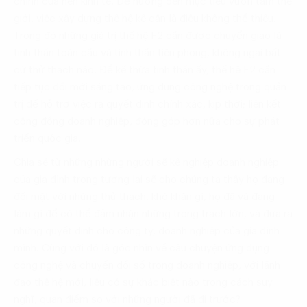
chính của nền kinh tế. Để hướng đến mục tiêu vươn tầm thế
giới, việc xây dựng thế hệ kế cận là điều không thể thiếu.
Trong đó những giá trị thế hệ F2 cần được chuyển giao là
tinh thần toàn cầu và tinh thần tiên phong, không ngại bất
cứ thử thách nào. Để kế thừa tinh thần ấy, thế hệ F2 cần
tiếp tục đổi mới sáng tạo, ứng dụng công nghệ trong quản
trị để hỗ trợ việc ra quyết định chính xác, kịp thời; liên kết
cộng đồng doanh nghiệp, đóng góp hơn nữa cho sự phát
triển quốc gia.
Chia sẻ từ những những người sẽ kế nghiệp doanh nghiệp
của gia đình trong tương lai sẽ cho chúng ta thấy họ đang
đối mặt với những thử thách, khó khăn gì, họ đã và đang
làm gì để có thể đảm nhận những trọng trách lớn, và đưa ra
những quyết định cho công ty, doanh nghiệp của gia đình
mình. Cùng với đó là góc nhìn về câu chuyện ứng dụng
công nghệ và chuyển đổi số trong doanh nghiệp, với lãnh
đạo thế hệ mới, liệu có sự khác biệt nào trong cách suy
nghĩ, quan điểm so với những người đã đi trước?