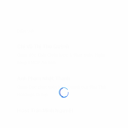
DIỄN GIẢ
Chị Vũ Thị Thu Quỳnh
Giám đốc Khối Chiến lược & Phát triển, Ngân
hàng TMCP An Bình
Anh Phạm Nhật Thành
Giám Đốc phát triển Kinh Doanh của Phú Thái
Holdings Group
Host Trần Minh Nguyệt