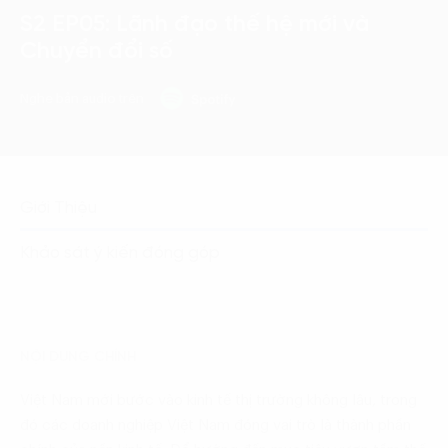
S2 EP05: Lãnh đạo thế hệ mới và
Chuyển đổi số
Nghe bản audio trên
Giới Thiệu
Khảo sát ý kiến đóng góp
NỘI DUNG CHÍNH
Việt Nam mới bước vào kinh tế thị trường không lâu, trong
đó các doanh nghiệp Việt Nam đóng vai trò là thành phần