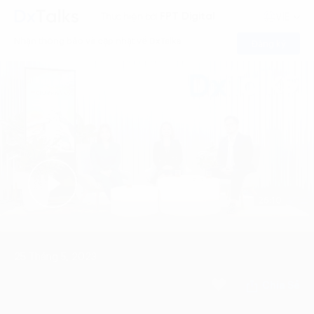
FPT Digital
Thực hiện bởi
VIE
Nhận thông báo và cập nhật về DxTalks
Đăng ký
26:10
25 Tháng 5, 2023
Chia Sẻ