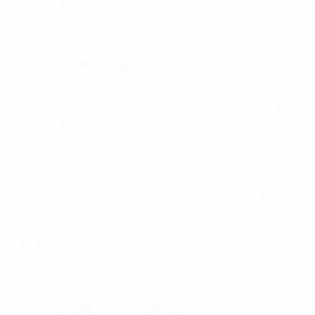
Chia sẻ, góc nhìn và phân tích về chuyển đổi số
Trang chủ
DxTalks
FPT Digital
Thực hiện bởi
HÀ NỘI - TRỤ SỞ CHÍNH
FPT Tower, 10 Phạm Văn Bạch, P. Dịch Vọng, Q. Cầu Giấy,
Hà Nội, Việt Nam
TP. HỒ CHÍ MINH
Tầng 10, Tòa nhà Đại Minh, 77 Hoàng Văn Thái, Phường
Tân Phú, Quận 7, TP. Hồ Chí Minh, Việt Nam
Tel: (+8424) 73007300
|
Mobile: 0904689597
Email:
fdx.contact@fpt.com
KẾT NỐI
Nền tảng phát sóng