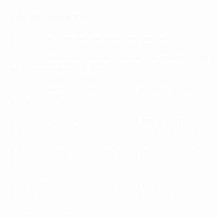
Các mục nội dung
1.
01:37
-
Cơ duyên lựa chọn nối nghiệp gia đình.
2.
02:55
-
Nguồn động lực như cách thức để mọi người ủng
hộ, đón nhận các quyết định.
3.
10:00
-
Những cơ hội mới do thế hệ trẻ mang lại thúc đẩy
áp dụng công nghệ và CĐS.
4.
12:10
-
Yếu tố quan trọng nhất quyết định sự thành công
của chương trình Chuyển đổi số trong một doanh nghiệp.
5.
17:31
-
Góc nhìn của lãnh đạo trẻ đối với việc nuôi dưỡng
văn hoá đổi mới sáng tạo, linh hoạt.
6.
19:47
-
Thế hệ doanh nhân trẻ, thế hệ F2 cùng nhau phối
hợp, hỗ trợ nhau, tạo nên tầm vóc cộng đồng doanh nhân
Việt tầm cỡ thế giới.