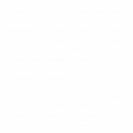
canh tác nông nghiệp và gia tăng năng suất. Những
mô hình này có thể dự đoán các kiểu thời tiết trong vài
tháng sắp tới để hỗ trợ các quyết định của nông dân.
Dự báo theo mùa có giá trị đặc biệt đối với các trang
trại nhỏ ở các nước đang phát triển, vì dữ liệu và kiến
thức họ có có thể bị hạn chế. Việc giúp các trang trại
nhỏ hoạt động và gia tăng sản lượng bội thu là rất
quan trọng bởi các trang trại nhỏ sản xuất cung cấp
(6)
70% hoa màu của thế giới
.
Sử dụng các ứng dụng để dự báo thời tiết giúp người
nông dân xác định thời điểm tốt nhất để trồng cây,
bón phân, phun thuốc, tưới và thu hoạch nông sản.
Thông tin thời tiết chính xác cho phép người nông