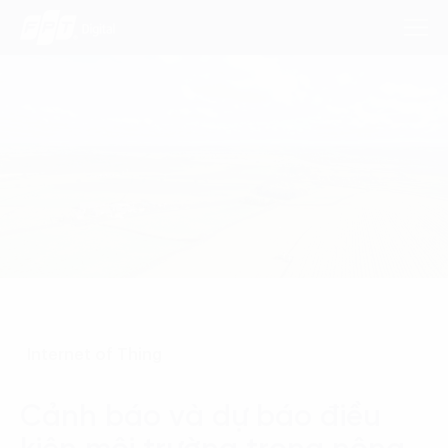
Dịch Vụ
Lĩnh Vực
Phương Pháp
Nghiên Cứu
Internet of Thing
Về Chúng Tôi
Liên hệ
Cảnh báo và dự báo điều