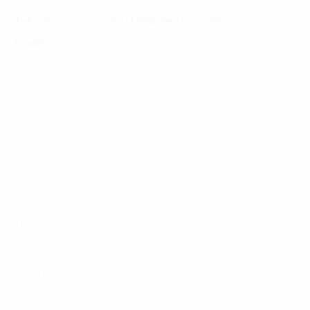
Tel:
(+8424) 73007300
|
Mobile:
0904689597
Email:
fdx.contact@fpt.com
Dịch Vụ
Phương Pháp
Lĩnh Vực
Nghiên Cứu
Về Chúng Tôi
Tuyển Dụng
Tin Tức
Liên Hệ