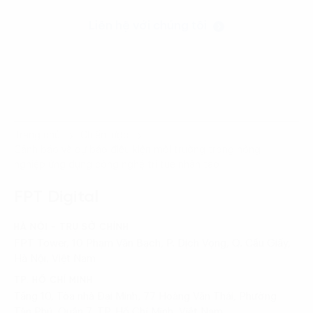
Liên hệ với chúng tôi
Trang chủ
Chiến lược
Cảnh báo và dự báo điều kiện môi ​trường trong nông
nghiệp ứng dụng công nghệ trí tuệ nhân tạo
FPT Digital
HÀ NỘI - TRỤ SỞ CHÍNH
FPT Tower, 10 Phạm Văn Bạch, P. Dịch Vọng, Q. Cầu Giấy,
Hà Nội, Việt Nam
TP. HỒ CHÍ MINH
Tầng 10, Tòa nhà Đại Minh, 77 Hoàng Văn Thái, Phường
Tân Phú, Quận 7, TP. Hồ Chí Minh, Việt Nam