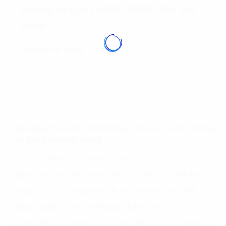
Tương lai của ngành chăm sóc sức
khỏe
Internet of Thing
15/07/2020
Ứng dụng theo dõi chất lượng các yếu tố môi trường
tác động tới nuôi trồng
(7)
Giải pháp Nextfarm Smart Farm
sử dụng các công
nghệ, các cảm biến được đặt trực tiếp dưới đất bên
trong khu vực trồng trọt để đo đạc theo dõi chất
lượng nguồn nước, hệ thống châm phân, các thông
số pH, độ ẩm không khí, độ ẩm đất, v.v. giúp giám sát