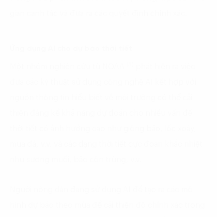
gian canh tác và đưa ra các quyết định chính xác.
Ứng dụng AI cho dự báo thời tiết
(5)
Một nhóm nghiên cứu từ NOAA
phát hiện ra việc
đưa các kỹ thuật sử dụng công nghệ AI kết hợp với
nguồn thông tin hiểu biết về môi trường có thể cải
thiện đáng kể khả năng dự đoán cho nhiều vấn đề
thời tiết có ảnh hưởng cao như giông bão, lốc xoáy,
mưa đá, v.v. và các dạng thời tiết cực đoan khắc nhiệt
như sương muối, bão côn trùng, v.v.
Người nông dân đang sử dụng AI để tạo ra các mô
hình dự báo theo mùa để cải thiện độ chính xác trong