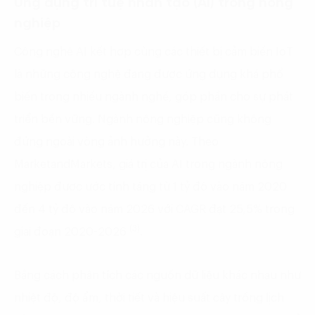
Ứng dụng trí tuệ nhân tạo (AI) trong nông
nghiệp
Công nghệ AI kết hợp cùng các thiết bị cảm biến IoT
là những công nghệ đang được ứng dụng khá phổ
biến trong nhiều ngành nghề, góp phần cho sự phát
triển bền vững. Ngành nông nghiệp cũng không
đứng ngoài vòng ảnh hưởng này. Theo
MarketandMarkets, giá trị của AI trong ngành nông
nghiệp được ước tính tăng từ 1 tỷ đô vào năm 2020
đến 4 tỷ đô vào năm 2026 với CAGR đạt 25,5% trong
(3)
giai đoạn 2020-2026
.
Bằng cách phân tích các nguồn dữ liệu khác nhau như
nhiệt độ, độ ẩm, thời tiết và hiệu suất cây trồng lịch