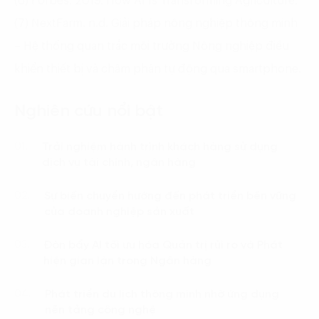
(6) Forbes. 2019. How AI Is Transforming Agriculture.
(7) NextFarm. n.d. Giải pháp nông nghiệp thông minh
– Hệ thống quan trắc môi trường Nông nghiệp điều
khiển thiết bị và châm phân tự động qua smartphone.
Nghiên cứu nổi bật
Trải nghiệm hành trình khách hàng sử dụng
01.
dịch vụ tài chính, ngân hàng
Sự biến chuyển hướng đến phát triển bền vững
02.
của doanh nghiệp sản xuất
Đòn bẩy AI tối ưu hóa Quản trị rủi ro và Phát
03.
hiện gian lận trong Ngân hàng
Phát triển du lịch thông minh nhờ ứng dụng
04.
nền tảng công nghệ