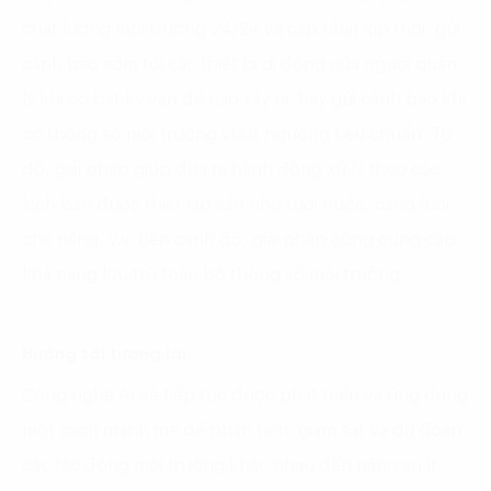
chất lượng môi trường 24/24 và cập nhật kịp thời, gửi
cảnh báo sớm tới các thiết bị di động của người quản
lý khi có bất kỳ vấn đề nào xảy ra; hay gửi cảnh báo khi
có thông số môi trường vượt ngưỡng tiêu chuẩn. Từ
đó, giải pháp giúp đưa ra hành động xử lý theo các
kịch bản được thiết lập sẵn như tưới nước, căng lưới
che nắng, v.v. Bên cạnh đó, giải pháp cũng cung cấp
khả năng lưu trữ toàn bộ thông số môi trường.
Hướng tới tương lai
Công nghệ AI sẽ tiếp tục được phát triển và ứng dụng
một cách mạnh mẽ để phân tích, giám sát và dự đoán
các tác động môi trường khác nhau đến năng suất,