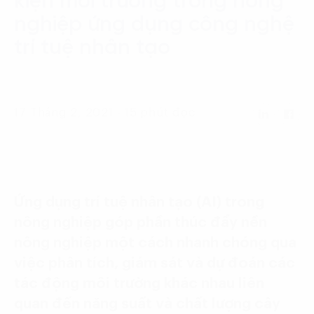
kiện môi ​trường trong nông
Language:
ENG
VIE
nghiệp ứng dụng công nghệ
trí tuệ nhân tạo
17 Tháng 2, 2021 - 15 phút đọc
Ứng dụng trí tuệ nhân tạo (AI) trong
nông nghiệp góp phần thúc đẩy nền
nông nghiệp một cách nhanh chóng qua
việc phân tích, giám sát và dự đoán các
tác động môi trường khác nhau liên
quan đến năng suất và chất lượng cây