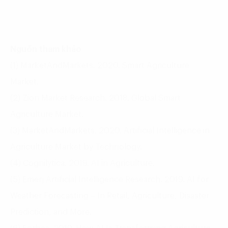
Nguồn tham khảo
(1) MarketAndMarkets. 2020. Smart Agriculture
Market.
(2) Zion Market Research. 2018. Global Smart
Agriculture Market.
(3) MarketAndMarkets. 2020. Artificial Intelligence in
Agriculture Market by Technology.
(4) Cognilytica. 2019. AI in Agriculture.
(5) Emerj Artificial Intelligence Research. 2019. AI for
Weather Forecasting – In Retail, Agriculture, Disaster
Prediction, and More.