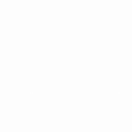
Việc thu thập, tổng hợp dữ liệu là một vấn đề. Nhưng
làm thế nào để tìm ra được thông tin giá trị giúp nắm
bắt diễn biến thị trường, insight khách hàng,… giúp
doanh nghiệp đưa ra những quyết định thông minh
hơn là một câu chuyện hoàn toàn khác. Nhờ tính chất
đột phá của công nghệ đám mây và những tiến bộ
của Big Data Analytics, các doanh nghiệp có thể tận
dụng được những giá trị này và xây dựng năng lực
cạnh khác biệt.
Với nguồn dữ liệu dồi dào, các tổ chức hiện nay có thể
nhìn thấy bức tranh tổng thể về hành trình của khách
hàng xuyên qua các kênh truyền thống và trực tuyến.
Kho dữ liệu về khách hàng bao gồm: thông tin nhân
khẩu học, đặc điểm hành trình khách hàng trong các