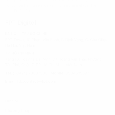
Trang chủ
Lĩnh vực
Bán lẻ & Tiêu dùng
Tối ưu hóa trải nghiệm đa kênh Omni channel với phân
tích dữ liệu lớn
FPT Digital
HÀ NỘI - TRỤ SỞ CHÍNH
FPT Tower, 10 Phạm Văn Bạch, P. Dịch Vọng, Q. Cầu Giấy,
Hà Nội, Việt Nam
TP. HỒ CHÍ MINH
Tầng 10, Tòa nhà Đại Minh, 77 Hoàng Văn Thái, Phường
Tân Phú, Quận 7, TP. Hồ Chí Minh, Việt Nam
Tel:
(+8424) 73007300
|
Mobile:
0904689597
Email:
fdx.contact@fpt.com
Dịch Vụ
Phương Pháp