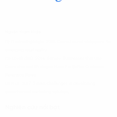
Nguồn tham khảo
(1) Thinkwithgoogle. 2015. Omnichannel shoppers: An
emerging retail reality.
(2) Loyalty360. 2014. Survey: Businesses that Use
Omni-channel Strategies Have Far Better Customer
Retention Rates.
(3) N-iX. 2017. 5 main challenges in developing
omnichannel marketing solution.
Nghiên cứu nổi bật