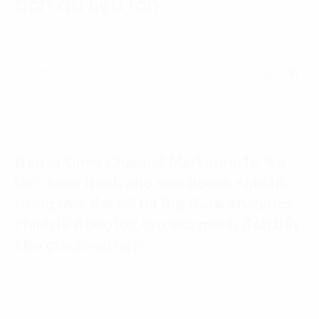
tích dữ liệu lớn
Language:
ENG
VIE
17 Tháng 3, 2020 - 15 phút đọc
Nếu ví Omni Channel Marketing là “vũ
khí” cạnh tranh cho các doanh nghiệp
trong thời đại số thì Big Data Analytics
chính là động lực tạo sức mạnh đòn bẩy
cho giải pháp này.