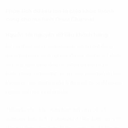
Phân tích dữ liệu lớn là chìa khóa thành
công cho mô hình Omni Channel
Nguồn tài nguyên dữ liệu khách hàng
Dữ liệu được xem như mạch máu trong hoạt động
marketing của doanh nghiệp. Khi các thiết bị IoT được
sử dụng ngày càng rộng rãi, lượng dữ liệu có xu
hướng tăng lên theo từng ngày, việc phân tích dữ liệu
không chỉ cần thiết mà còn là điều bắt buộc để doanh
nghiệp sinh tồn và phát triển.
Thống kê cho thấy, trung bình mỗi ngày có 2,5
(3)
quintillion byte (2,5 tỷ Gigabyte) dữ liệu được tạo ra
.