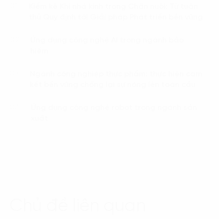
Kiểm kê Khí nhà kính trong Chăn nuôi: Từ tuân
01.
thủ Quy định tới Giải pháp Phát triển bền vững
Ứng dụng công nghệ AI trong ngành bảo
02.
hiểm
Ngành công nghiệp thực phẩm: thực hiện cam
03.
kết bền vững chống lại sự nóng lên toàn cầu
Ứng dụng công nghệ robot trong ngành sản
04.
xuất
Chủ đề liên quan