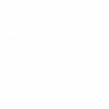
thường có giá trị vòng đời cao hơn 30% so với những
(1)
người có trải nghiệm đơn kênh
. Các doanh nghiệp
áp dụng chiến lược đa kênh cũng có tỷ lệ giữ chân
khách hàng hàng năm cao hơn 91% so với các doanh
(2)
nghiệp không áp dụng
.
Tuy nhiên, cho đến nay Omni Channel vẫn là một bài
toán hóc búa đối với không ít các doanh nghiệp đang
trên đà tìm kiếm và nắm bắt cơ hội tăng trưởng. Một
trong số những thách thức lớn của mô hình tiếp thị đa
kênh cần phải kể đến, đòi hỏi giải pháp công nghệ
toàn diện, là tích hợp các kênh, phân tích và xử lý dữ
liệu lớn.