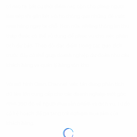
trí nào tại bất cứ thời điểm nào còn cho phép người
làm tiếp thị gắn kết với họ thông qua những đề xuất
mua hàng ngay tại chỗ. Hơn nữa, những thông tin thu
thập được có thể sử dụng để phục vụ cho việc phân
tích dự báo. Theo dõi đặc điểm trong các giao dịch
trước đây có thể giúp doanh nghiệp dự đoán nhu cầu
khách hàng và quản lý hàng tồn kho.
Với mô hình Omni Channel, việc tận dụng phân tích
dữ liệu lớn cung cấp cho các doanh nghiệp một góc
nhìn 360 độ về người mua sản phẩm và dịch vụ, từ đó
có kế hoạch để gia tăng trải nghiệm mua sắm của
khách hàng.