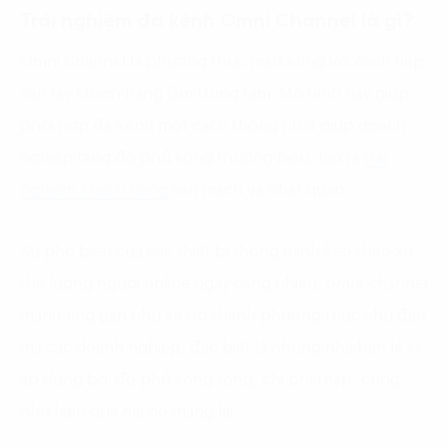
Trải nghiệm đa kênh Omni Channel là gì?
Omni Channel là phương thức marketing với cách tiếp
cận lấy khách hàng làm trung tâm. Mô hình này giúp
phối hợp đa kênh một cách thống nhất giúp doanh
nghiệp tăng độ phủ sóng thương hiệu, tạo ra
trải
nghiệm khách hàng
liền mạch và nhất quán.
Sự phổ biến của các thiết bị thông minh kéo theo xu
thế lượng người online ngày càng nhiều, omni-channel
marketing gần như sẽ trở thành phương thức chủ đạo
mà các doanh nghiệp, đặc biệt là những nhà bán lẻ sẽ
áp dụng bởi độ phủ sóng rộng, chi phí thấp, cũng
như hiệu quả mà nó mang lại.