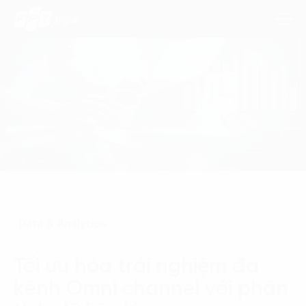
Dịch Vụ
Lĩnh Vực
Phương Pháp
Nghiên Cứu
Data & Analytics
Về Chúng Tôi
Tối ưu hóa trải nghiệm đa
Liên hệ
kênh Omni channel với phân