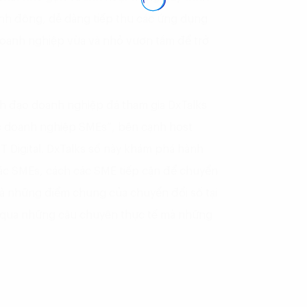
inh động, dễ dàng tiếp thu các ứng dụng
 doanh nghiệp vừa và nhỏ vươn tầm để trở
ãnh đạo doanh nghiệp đã tham gia DxTalks
ác doanh nghiệp SMEs”, bên cạnh host
 Digital. DxTalks số này khám phá hành
các SMEs, cách các SME tiếp cận để chuyển
và những điểm chung của chuyển đổi số tại
 qua những câu chuyện thực tế mà những