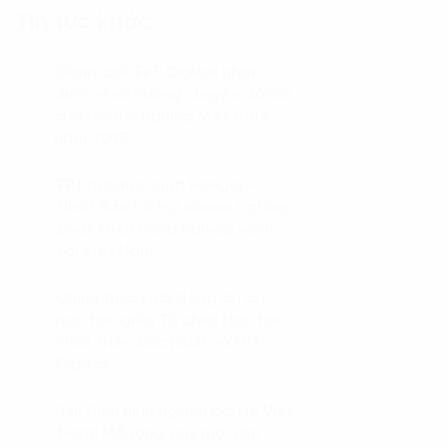
Tin tức khác
Giám đốc FPT Digital nhận
01.
định về xu hướng chuyển đổi số
của doanh nghiệp Việt Nam
năm 2023
FPT hợp lực cùng Faeger –
02.
Nhật Bản hỗ trợ doanh nghiệp
phát triển nông nghiệp xanh
tại Việt Nam
Chính thức khởi động dự án
03.
hợp tác giữa Tổ chức Hợp tác
Phát triển Đức (GIZ) và FPT
Digital
Tái định hình ngành bán lẻ Việt
04.
Nam: Mở rộng quy mô, vận