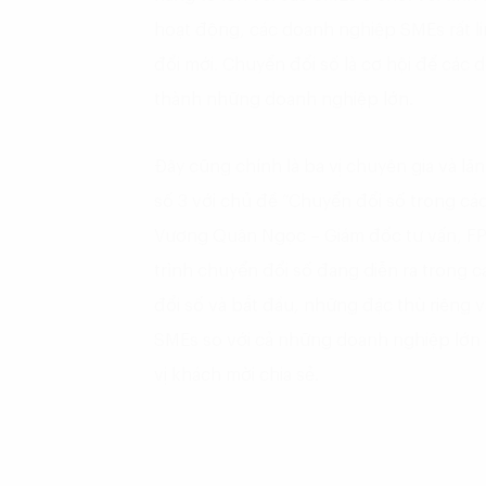
hoạt động, các doanh nghiệp SMEs rất l
đổi mới. Chuyển đổi số là cơ hội để các
thành những doanh nghiệp lớn.
Đây cũng chính là ba vị chuyên gia và l
số 3 với chủ đề “Chuyển đổi số trong c
Vương Quân Ngọc – Giám đốc tư vấn, FPT
trình chuyển đổi số đang diễn ra trong 
đổi số và bắt đầu, những đặc thù riêng 
SMEs so với cả những doanh nghiệp lớn
vị khách mời chia sẻ.