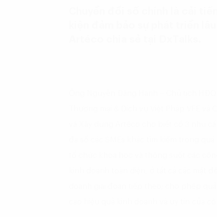
Chuyển đổi số chính là cải ti
kiện đảm bảo sự phát triển lâ
Artéco chia sẻ tại DxTalks.
Ông Nguyễn Đăng Hanh – Chủ tịch HĐQT 
Thương mại & Dịch vụ Việt Pháp VFE và C
và Xây dựng Artéco cho biết có 3 nhu c
đa số các SMEs khác tìm kiếm trong quá 
tổ chức khoa học và thông suốt các công
kinh doanh toàn diện, ở tất cả các mặt 
doanh giai đoạn tiếp theo; cho phép quả
cao hiệu quả kinh doanh và uy tín của cô