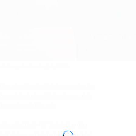
i số trong các doanh nghiệp SMEs
kiêm giám đốc vận hành Base.vn cho rằng
công nghệ mà cần phải có một công thức
dụng một cách hiệu quả.
huyển đổi số, FPT Digital chỉ ra tiềm
chất nhỏ gọn và linh hoạt trong quy trình