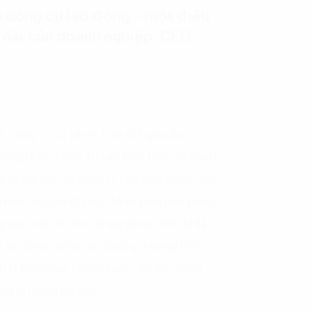
ến công cụ lao động – một điều
u dài của doanh nghiệp, CEO
Công ty Cổ phần Trao đổi giáo dục,
ông ty Cổ phần Tư vấn Kiến trúc, Kỹ thuật
ầu chính mà hai công ty của ông cũng như
trình chuyển đổi số, đó là: phải cho phép
 việc nội bộ; cho phép phân tích dữ liệu
để xác định chính xác đường hướng kinh
n lý hệ thống khách hàng. Từ đó, nâng
ng ty trong dài hạn.