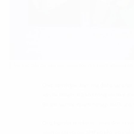
Ảnh các diễn giả xuất hiện trong DxTalks EP03: Chuyển đổ
Ông Trịnh Ngọc Bảo, nhà đồng sáng lập 
vấn đề chuyển đổi số không chỉ nằm ở 
để làm sao các doanh nghiệp SMEs ứng 
Ông Nguyễn Đức Minh – Giám đốc tư vấn C
năng to lớn với các SMEs ở chỗ: với tính 