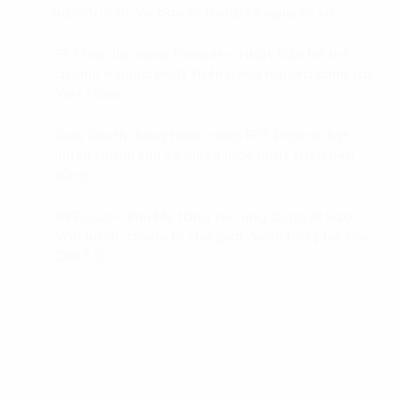
ngành in ấn và bao bì trong kỷ nguyên số
FPT hợp lực cùng Faeger – Nhật Bản hỗ trợ
02.
doanh nghiệp phát triển nông nghiệp xanh tại
Việt Nam
Gas South đồng hành cùng FPT Digital đạt
03.
nhiều thành tựu về chiến lược phát triển bền
vững
PVFCCo – Phú Mỹ tăng tốc ứng dụng AI vào
04.
vận hành, chuẩn bị cho giai đoạn bứt phá sau
DBI 3.0