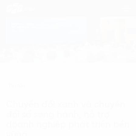
Dịch Vụ
Lĩnh Vực
Phương Pháp
Tin tức
Nghiên Cứu
Chuyển đổi xanh và chuyển
Về Chúng Tôi
đổi số song hành, hỗ trợ
Liên hệ
doanh nghiệp phát triển bền
vững