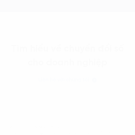
Tìm hiểu về chuyển đổi số
cho doanh nghiệp
Liên hệ với chúng tôi
Trang chủ
News-Events
Chuyển đổi xanh và chuyển đổi số song hành, hỗ trợ