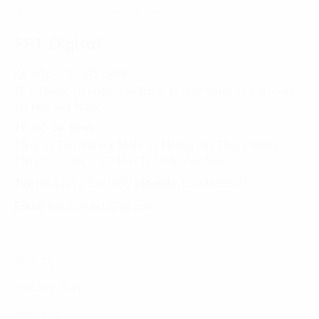
doanh nghiệp phát triển bền vững
FPT Digital
HÀ NỘI - TRỤ SỞ CHÍNH
FPT Tower, 10 Phạm Văn Bạch, P. Dịch Vọng, Q. Cầu Giấy,
Hà Nội, Việt Nam
TP. HỒ CHÍ MINH
Tầng 10, Tòa nhà Đại Minh, 77 Hoàng Văn Thái, Phường
Tân Phú, Quận 7, TP. Hồ Chí Minh, Việt Nam
Tel:
(+8424) 73007300
|
Mobile:
0904689597
Email:
fdx.contact@fpt.com
Dịch Vụ
Phương Pháp
Lĩnh Vực