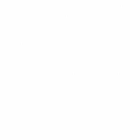
Digital & ESG – Mô hình tăng trưởng kép Số & Xanh
trong doanh nghiệp tại phiên khai mạc của sự kiện.
Phát biểu khai mạc sự kiện, Chủ tịch Hội đồng Sáng
lập VINASA Trương Gia Bình chia sẻ: “Cả thế giới đang
bước sang giai đoạn phát triển thông minh hoá với hai
xu thế chuyển đổi số, chuyển đổi xanh vừa là động
lực, là cơ hội nhưng cũng là thách thức rất lớn. Để khai
thác tiềm năng chuyển đổi số – chuyển đổi xanh, tạo
ra phát triển kép về cả kinh tế số và kinh tế xanh, Việt
Nam cần đi tiên phong phát triển các lĩnh vực: Trí tuệ
nhân tạo, chip bán dẫn, xe điện thông minh trong
chuyển đổi số, công nghệ xanh. Cần tập trung nhân
lực, tài chính cho những lĩnh vực công nghệ trọng