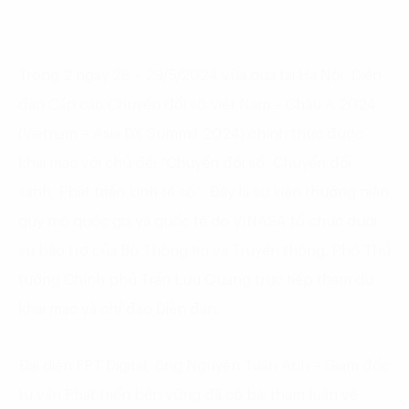
Trong 2 ngày 28 – 29/5/2024 vừa qua tại Hà Nội, Diễn
đàn Cấp cao Chuyển đổi số Việt Nam – Châu Á 2024
(Vietnam – Asia DX Summit 2024) chính thức được
khai mạc với chủ đề: “Chuyển đổi số, Chuyển đổi
xanh, Phát triển kinh tế số”. Đây là sự kiện thường niên
quy mô quốc gia và quốc tế do VINASA tổ chức dưới
sự bảo trợ của Bộ Thông tin và Truyền thông. Phó Thủ
tướng Chính phủ Trần Lưu Quang trực tiếp tham dự
khai mạc và chỉ đạo Diễn đàn.
Đại diện FPT Digital, ông Nguyễn Tuấn Anh – Giám đốc
tư vấn Phát triển bền vững đã có bài tham luận về