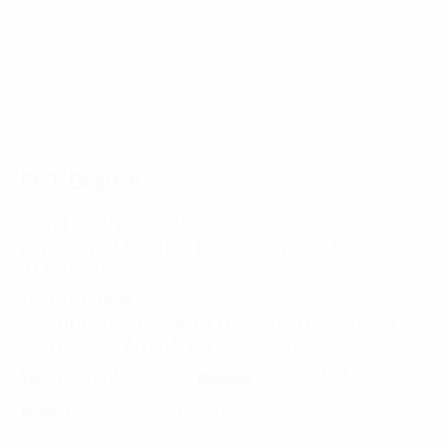
Trang chủ
News-Events
Chuyên gia “mách nước” các bước xây dựng báo cáo
ESG minh bạch
FPT Digital
HÀ NỘI - TRỤ SỞ CHÍNH
FPT Tower, 10 Phạm Văn Bạch, P. Dịch Vọng, Q. Cầu Giấy,
Hà Nội, Việt Nam
TP. HỒ CHÍ MINH
Tầng 10, Tòa nhà Đại Minh, 77 Hoàng Văn Thái, Phường
Tân Phú, Quận 7, TP. Hồ Chí Minh, Việt Nam
Tel:
(+8424) 73007300
|
Mobile:
0904689597
Email:
fdx.contact@fpt.com