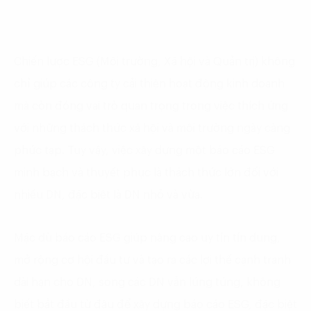
Chiến lược ESG (Môi trường, Xã hội và Quản trị) không
chỉ giúp các công ty cải thiện hoạt động kinh doanh
mà còn đóng vai trò quan trọng trong việc thích ứng
với những thách thức xã hội và môi trường ngày càng
phức tạp. Tuy vậy, việc xây dựng một báo cáo ESG
minh bạch và thuyết phục là thách thức lớn đối với
nhiều DN, đặc biệt là DN nhỏ và vừa.
Mặc dù báo cáo ESG giúp nâng cao uy tín tín dụng,
mở rộng cơ hội đầu tư và tạo ra các lợi thế cạnh tranh
dài hạn cho DN, song các DN vẫn lúng túng, không
biết bắt đầu từ đâu để xây dựng báo cáo ESG, đặc biệt