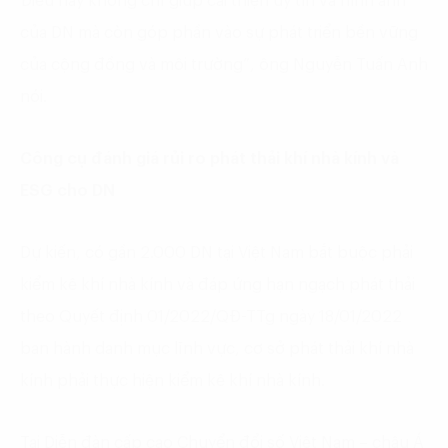
Điều này không chỉ giúp cải thiện uy tín và hình ảnh
của DN mà còn góp phần vào sự phát triển bền vững
của cộng đồng và môi trường”, ông Nguyễn Tuấn Anh
nói.
Công cụ đánh giá rủi ro phát thải khí nhà kính và
ESG cho DN
Dự kiến, có gần 2.000 DN tại Việt Nam bắt buộc phải
kiểm kê khí nhà kính và đáp ứng hạn ngạch phát thải
theo Quyết định 01/2022/QĐ-TTg ngày 18/01/2022
ban hành danh mục lĩnh vực, cơ sở phát thải khí nhà
kính phải thực hiện kiểm kê khí nhà kính.
Tại Diễn đàn cấp cao Chuyển đổi số Việt Nam – châu Á