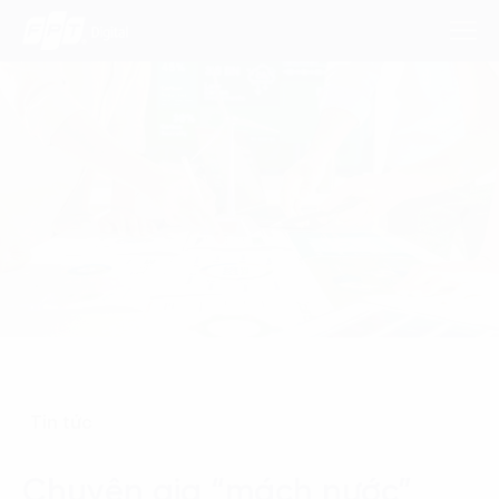
Dịch Vụ
Lĩnh Vực
Phương Pháp
Nghiên Cứu
Về Chúng Tôi
Tin tức
Liên hệ
Chuyên gia “mách nước”