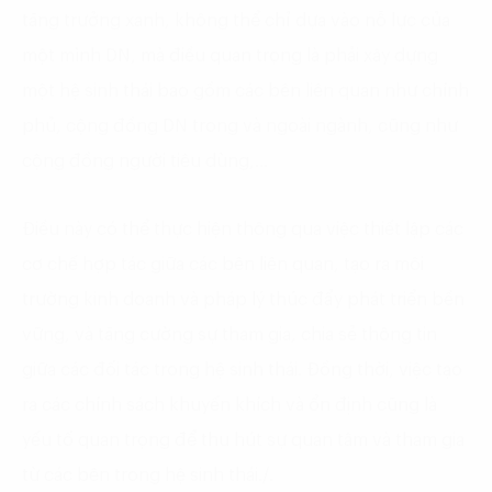
tăng trưởng xanh, không thể chỉ dựa vào nỗ lực của
một mình DN, mà điều quan trọng là phải xây dựng
một hệ sinh thái bao gồm các bên liên quan như chính
phủ, cộng đồng DN trong và ngoài ngành, cũng như
cộng đồng người tiêu dùng,…
Điều này có thể thực hiện thông qua việc thiết lập các
cơ chế hợp tác giữa các bên liên quan, tạo ra môi
trường kinh doanh và pháp lý thúc đẩy phát triển bền
vững, và tăng cường sự tham gia, chia sẻ thông tin
giữa các đối tác trong hệ sinh thái. Đồng thời, việc tạo
ra các chính sách khuyến khích và ổn định cũng là
yếu tố quan trọng để thu hút sự quan tâm và tham gia
từ các bên trong hệ sinh thái./.