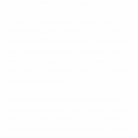
hiện các sáng kiến ESG”, ông Nguyễn Tuấn Anh nói.
Khi đã có đội ngũ chuyên trách về ESG, DN cần thực
hiện đánh giá toàn diện về hiện trạng ESG của mình
giúp xác định rõ điểm mạnh, điểm yếu, cơ hội và thách
thức, từ đó xây dựng kế hoạch chuyển đổi cụ thể. Dựa
trên kết quả đánh giá, DN xác định các mục tiêu cụ
thể và khả thi cho từng yếu tố của ESG, bao gồm môi
trường, xã hội và quản trị.
Điều quan trọng, ESG cần được tích hợp vào chiến
lược kinh doanh tổng thể của DN. Điều này đảm bảo
rằng các hoạt động ESG không chỉ là các hoạt động
rời rạc mà là một phần không thể thiếu của chiến lược