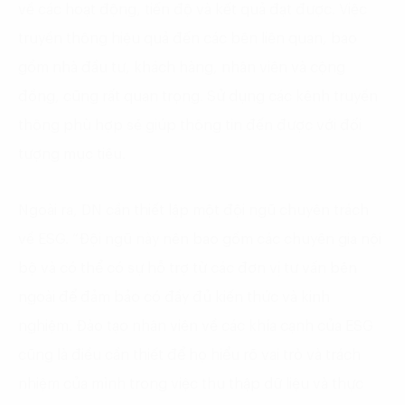
về các hoạt động, tiến độ và kết quả đạt được. Việc
truyền thông hiệu quả đến các bên liên quan, bao
gồm nhà đầu tư, khách hàng, nhân viên và cộng
đồng, cũng rất quan trọng. Sử dụng các kênh truyền
thông phù hợp sẽ giúp thông tin đến được với đối
tượng mục tiêu.
Ngoài ra, DN cần thiết lập một đội ngũ chuyên trách
về ESG. “Đội ngũ này nên bao gồm các chuyên gia nội
bộ và có thể có sự hỗ trợ từ các đơn vị tư vấn bên
ngoài để đảm bảo có đầy đủ kiến thức và kinh
nghiệm. Đào tạo nhân viên về các khía cạnh của ESG
cũng là điều cần thiết để họ hiểu rõ vai trò và trách
nhiệm của mình trong việc thu thập dữ liệu và thực