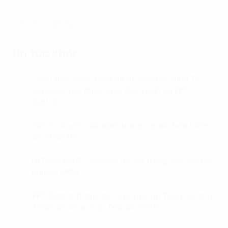
Theo ICT Việt Nam
Tin tức khác
Chính thức khởi động dự án hợp tác giữa Tổ
01.
chức Hợp tác Phát triển Đức (GIZ) và FPT
Digital
PJICO chuyển đổi xanh trong ngành bảo hiểm
02.
phi nhân thọ
DxTalks Ep03: “Chuyển đổi số trong các doanh
03.
nghiệp SMEs”
FPT Digital tham gia đào tạo tại Tổng công ty
04.
Thăm dò Khai thác Dầu khí PVEP