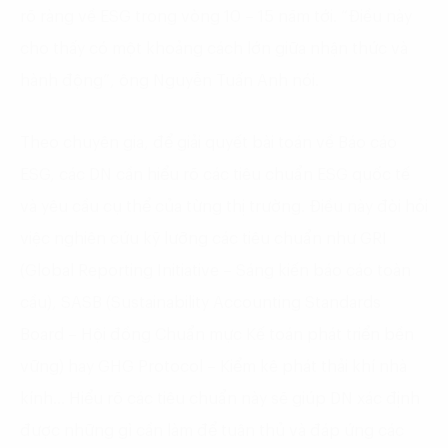
rõ ràng về ESG trong vòng 10 – 15 năm tới. “Điều này
cho thấy có một khoảng cách lớn giữa nhận thức và
hành động”, ông Nguyễn Tuấn Anh nói.
Theo chuyên gia, để giải quyết bài toán về Báo cáo
ESG, các DN cần hiểu rõ các tiêu chuẩn ESG quốc tế
và yêu cầu cụ thể của từng thị trường. Điều này đòi hỏi
việc nghiên cứu kỹ lưỡng các tiêu chuẩn như GRI
(Global Reporting Initiative – Sáng kiến báo cáo toàn
cầu), SASB (Sustainability Accounting Standards
Board – Hội đồng Chuẩn mực Kế toán phát triển bền
vững) hay GHG Protocol – Kiểm kê phát thải khí nhà
kính… Hiểu rõ các tiêu chuẩn này sẽ giúp DN xác định
được những gì cần làm để tuân thủ và đáp ứng các