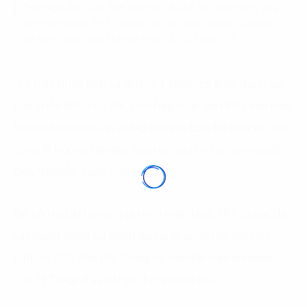
Ông Nguyễn Tuấn Anh cho biết để hỗ trợ DN trong quá
trình triển khai, FPT Digital đã xây dựng công cụ đánh
giá rủi ro phát thải khí nhà kính và ESG cho DN
“FPT đã phân tích và đưa ra 4 bước cơ bản: đánh giá
sức khỏe ESG của DN, tích hợp mục tiêu ESG vào mục
tiêu kinh doanh, xây dựng lộ trình ESG bài bản và cuối
cùng là hướng tới việc đào tạo nguồn lực con người”,
ông Nguyễn Tuấn Anh cho biết.
Để hỗ trợ DN trong quá trình triển khai, FPT Digital đã
xây dựng công cụ đánh giá rủi ro phát thải khí nhà
kính và ESG cho DN. Công cụ này đặt trên website
của FPT Digital và DN sử dụng miễn phí.