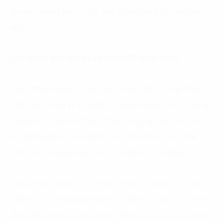
khi có nhiều tiêu chuẩn, quy chuẩn về ESG trên thế
giới.
Các bước xây dựng báo cáo ESG minh bạch
Theo ông Nguyễn Tuấn Anh, Giám đốc Tư vấn Phát
triển bền vững FPT Digital, khi nằm trong các chuỗi giá
trị toàn cầu, việc DN Việt phải cung cấp báo cáo ESG
sẽ trở thành yêu cầu bắt buộc, đảm bảo việc phát
triển bền vững trong một nền kinh tế hội nhập.
Đáng chú ý, hiện tại dù nhận thức về chuyển đổi số
(CĐS) và ESG trong cộng đồng DN khá cao, song theo
khảo sát, chỉ có 22% DN Việt Nam thực sự có lộ trình