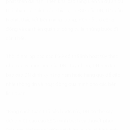
phát triển dài hạn. Triển khai các sáng kiến và dự án cụ
thể nhằm cải thiện các khía cạnh ESG của DN, từ quản
lý chất thải, tiết kiệm năng lượng, đến hỗ trợ cộng
đồng và cải thiện quản trị công ty, là những bước đi
cần thiết.
Thời điểm lập báo cáo ESG có thể linh hoạt tùy theo
nhu cầu và mục tiêu của DN. Tuy nhiên, DN nên lập
báo cáo DN định kỳ hàng năm hoặc hàng quý để cập
nhật thông tin về hoạt động của mình cho các bên
liên quan.
“Bằng cách tuân thủ các bước này, DN có thể xây
dựng một báo cáo ESG minh bạch và thuyết phục.