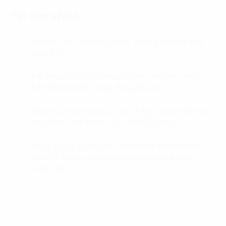
Tin tức khác
Chuyển đổi số trong SMEs: Những vấn đề cần
01.
cân nhắc
Để chuyển đổi số không là trò chơi đốt tiền:
02.
bắt đúng bệnh, uống đúng thuốc
Đoàn Cán bộ Quản lý Cấp 2 Tập đoàn Điện lực
03.
Việt Nam đến thăm trụ sở FPT Digital
Tổng Công ty cổ phần Bảo hiểm Petrolimex
04.
(PJICO) bước vào hành trình chuyển đổi số
toàn diện