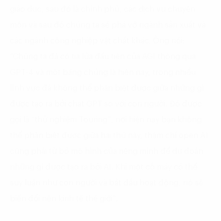
giáo dục, sau đó là chính phủ, các dịch vụ chuyên
môn và sau đó chúng ta sẽ phá vỡ ngành sản xuất và
các ngành công nghiệp vật chất khác. Ông nói:
“Chúng ta đã có tia lửa đầu tiên của AGI thông qua
GPT-4 và một bằng chứng là hiện nay, trong nhiểu
lĩnh vực đã không thể phân biệt được giữa những gì
được tạo ra bởi chat GPT so với con người. Đó được
gọi là “thử nghiệm Touring”, nơi hiện nay bạn không
thể phân biệt được giữa hai thứ này, thậm chí open AI
cũng phải từ bỏ mô hình của riêng mình để dự đoán
những gì được tạo ra bởi AI. Khi một cỗ máy có thể
suy luận như con người và bắt đầu hoạt động, nó sẽ
biến đổi nền kinh tế thế giới”.