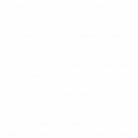
DxTalks S2EP10 hai có chủ đề “Trí tuệ nhân tạo tổng
quát AGI – Cơ hội ứng dụng trong doanh nghiệp Việt
Nam”. Chương trình có sự tham gia của ba chuyên gia:
ông Nguyễn An Nguyên – Nhà sáng lập kiêm Giám
đốc điều hành Trusting Social, ông Nguyễn Anh Tuấn
– Giám đốc khối Công nghệ thông tin Techcombank,
ông Dương Quốc Tú – Phó Giám đốc khối ngân hàng
số và khối ngân hàng bán lẻ SHB.
Mở đầu, để giải thích nhanh Generative AI – AGI thực
sự có nghĩa là gì, ông Nguyễn An Nguyên đã ví AGI
như một cuộc đại cách mạng bởi dự báo nó sẽ biến
đổi tất cả các ngành công nghiệp, bắt đầu từ các
ngành công nghiệp tri thức như ngân hàng, tài chính,