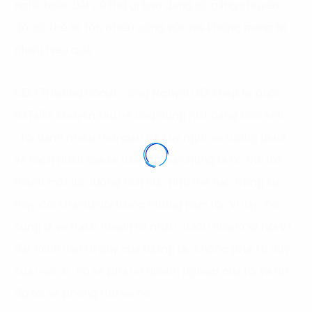
nghệ hoặc bất cứ thứ gì bạn đang cố gắng chuyển
đổi có thể sẽ tốn nhiều công sức mà không mang lại
nhiều hiệu quả.
CEO Trusting Social – ông Nguyên đã khép lại buổi
DxTalks chuyên sâu về ứng dụng AGI bằng cam kết:
“Tôi dành nhiều thời gian để suy nghĩ về tương lai và
về cách nhân loại sẽ thay đổi và chúng ta có thể trở
thành một lực lượng tích cực như thế nào trong sự
thay đổi khá dữ dội trong những năm tới. Vì vậy, nó
cũng là về trách nhiệm cá nhân, trách nhiệm xã hội và
đặt mình vào tư duy của tương lai, không phải tư duy
của việc “ồ, nó sẽ phá vỡ doanh nghiệp của tôi và do
đó tôi sẽ phòng thủ về nó”.