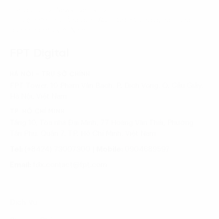
Trang chủ
News-Events
Trí tuệ nhân tạo tổng quát AGI – Cơ hội ứng dụng trong
doanh nghiệp Việt Nam
FPT Digital
HÀ NỘI - TRỤ SỞ CHÍNH
FPT Tower, 10 Phạm Văn Bạch, P. Dịch Vọng, Q. Cầu Giấy,
Hà Nội, Việt Nam
TP. HỒ CHÍ MINH
Tầng 10, Tòa nhà Đại Minh, 77 Hoàng Văn Thái, Phường
Tân Phú, Quận 7, TP. Hồ Chí Minh, Việt Nam
Tel:
(+8424) 73007300
|
Mobile:
0904689597
Email:
fdx.contact@fpt.com
Dịch Vụ