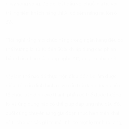
chạy song song. Do đó, bắt đầu với chuỗi giá trị, với
trải nghiệm khách hàng thì AI có tiềm năng rất lớn ở
đó.
“Tôi nghĩ rằng mọi chức năng trong ngân hàng đều có
thể hưởng lợi từ 10 đến 50% khi áp dụng các phiên
bản khác nhau của công nghệ AI”, ông Tú nhận xét.
Vậy làm thế nào để thực hiện điều đó? Để làm được
điều đó, cần định hình rõ về cấu trúc kinh doanh của
tổ chức, xác định các thành phần có thể được hưởng
lợi và ứng dụng nào có thể giúp đáp ứng nhu cầu đó,
cuối cùng chuyển sang giai đoạn thực hiện triển khai
và trích xuất các giá trị mới. Khi có một lộ trình rõ ràng,