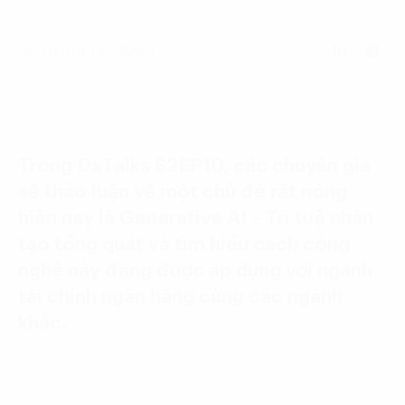
Language:
ENG
VIE
19 Tháng 12, 2023
Trong DxTalks S2EP10, các chuyên gia
sẽ thảo luận về một chủ đề rất nóng
hiện nay là Generative AI – Trí tuệ nhân
tạo tổng quát và tìm hiểu cách công
nghệ này đang được áp dụng với ngành
tài chính ngân hàng cùng các ngành
khác.