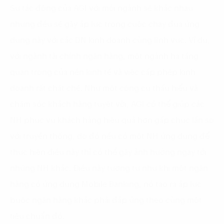
Sự tác động của AGI với mỗi ngành sẽ khác nhau
nhưng đều sẽ gây áp lực trong cuộc chạy đua ứng
dụng này với các DN kinh doanh cùng lĩnh vực. Ví dụ,
với ngành tài chính ngân hàng, một ngành hạ tầng
quan trọng của nền kinh tế và việc cấp phép kinh
doanh rất chặt chẽ. Như một công cụ thấu hiểu và
chăm sóc khách hàng tuyệt vời, AGI có thể giúp các
NH phục vụ khách hàng hiệu quả hơn gấp chục lần so
với truyền thống, do đó nếu có một NH ứng dụng để
thực hiện điều này thì có thể gây ảnh hưởng ngay tới
những NH khác. Điều này tương tự như khi một ngân
hàng có ứng dụng Mobile Banking, nó tạo ra áp lực
buộc ngân hàng khác phải đáp ứng theo cùng một
tiêu chuẩn đó.