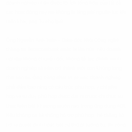
doanh nghiệp nhận được lợi ích tổng hợp của tất cả
các hoạt động này mà không bị lãng phí nguồn lực khi
triển khai, ông Tú cho biết.
Ông Nguyễn Anh Tuấn – Giám đốc khối Công nghệ
thông tin Techcombank nhắc lại lần nữa, nếu doanh
nghiệp không chuyển đổi, không tái tạo chính mình,
doanh nghiệp sẽ sớm trở thành một con khủng long
thời tiền sử. Ông cũng nhất trí về việc doanh nghiệp
phải đảm bảo rằng có cấu trúc phù hợp, ý chí phù
hợp và tư duy phù hợp được đặt ra trước khi thực sự
thực hiện bất kỳ mong muốn nào trong ứng dụng AGI.
Nếu không có hệ thống hỗ trợ phù hợp, hệ thống hỗ
trợ ra quyết định hoặc bất cứ thứ gì tương tự, thì công