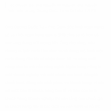
Các chuyên gia: ông Nguyễn An Nguyên, ông Nguyễn
Anh Tuấn và ông Dương Quốc Tú tại DxTalks S2EP10
Ông Dương Quốc Tú – Phó Giám đốc khối ngân hàng
số và khối ngân hàng bán lẻ SHB chỉa sẻ rõ hơn về
việc ứng dụng AGI trong NH. Ông cho rằng, nếu
chúng ta biết cách khai thác và sử dụng mô hình một
cách đúng đắn thì sẽ nhận được tất cả năng suất
cũng như lợi ích của công nghệ. Ngân hàng cũng là
một doanh nghiệp với một chuỗi các hoạt động.Và
chuỗi hoạt động này phải phục vụ khách hàng. Vì vậy,
với một bên là khách hàng bán lẻ và bên còn lại là
khách hàng doanh nghiệp thì nền tảng của chuỗi giá
trị khách hàng này là các dịch vụ vận hành và hỗ trợ