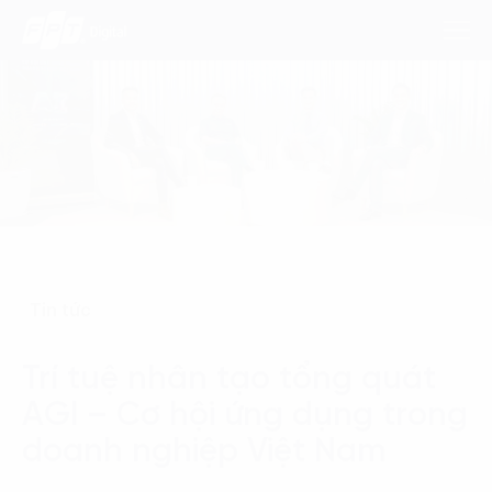
Dịch Vụ
Lĩnh Vực
Phương Pháp
Tin tức
Nghiên Cứu
Trí tuệ nhân tạo tổng quát
Về Chúng Tôi
AGI – Cơ hội ứng dụng trong
Liên hệ
doanh nghiệp Việt Nam