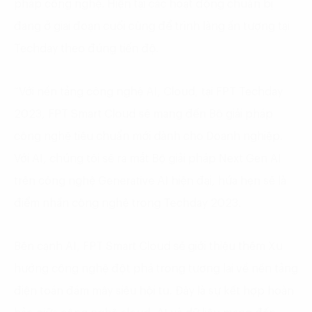
pháp công nghệ. Hiện tại các hoạt động chuẩn bị
đang ở giai đoạn cuối cùng để trình làng ấn tượng tại
Techday theo đúng tiến độ.
“Với nền tảng công nghệ AI, Cloud, tại FPT Techday
2023, FPT Smart Cloud sẽ mang đến Bộ giải pháp
công nghệ tiêu chuẩn mới dành cho Doanh nghiệp.
Với AI, chúng tôi sẽ ra mắt Bộ giải pháp Next Gen AI
trên công nghệ Generative AI hiện đại, hứa hẹn sẽ là
điểm nhấn công nghệ trong Techday 2023.
Bên cạnh AI, FPT Smart Cloud sẽ giới thiệu thêm Xu
hướng công nghệ đột phá trong tương lai về nền tảng
điện toán đám mây siêu hội tụ. Đây là sự kết hợp hoàn