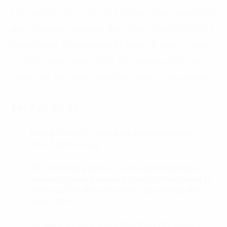
Theo Ban tổ chức, các CTTV còn lại có gian hàng triển
lãm cũng đang trong giai đoạn hoàn chỉnh thiết kế và
dựng khung, đảm bảo tiến độ hoàn tất trong 2 ngày
22-23/10. Đúng ngày 24/10, FPT Techday 2023 sẽ
chính thức đón khách đến tham quan và trải nghiệm.
Tin tức khác
Những “đề bài” cần có để đảm bảo chuyển
01.
đổi số thành công
FPT khởi động dự án Tư vấn xây dựng chiến
02.
lược và lộ trình Chuyển đổi số tại Tổng công ty
Điện lực-TKV đến năm 2025, định hướng đến
năm 2030
Sứ mệnh tiếp theo của Phó Tổng FPT Hoàng
03.