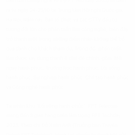
Diễn đàn Công nghệ FPT (FPT Techday 2023) sẽ diễn
ra từ ngày 24-25/10 tại Trung tâm Hội nghị Quốc gia,
Hà Nội. Năm nay, Ban tổ chức và các CTTV đầu tư
tương đối lớn cho phần triển lãm công nghệ, biến đây
trở thành một trong những điểm nhấn không thể bỏ
qua dành cho khách tham dự. Trong đó, phần triển
lãm được xây dựng thành 6 chủ đề chính, gồm: Mỗi
ngày hạnh phúc, Trường học hạnh phúc, Lối sống
hạnh phúc, Sự nghiệp hạnh phúc, Chế tạo hạnh phúc
và Công nghệ hạnh phúc.
Tại phân khu “Lối sống hạnh phúc”, FPT Telecom
mang đến 3 gian hàng triển lãm trong FPT Techday
2023. Theo chị Đỗ Xuân Anh (Trưởng ban Truyền
thông FPT Telecom), công tác chuẩn bị đang hết sức