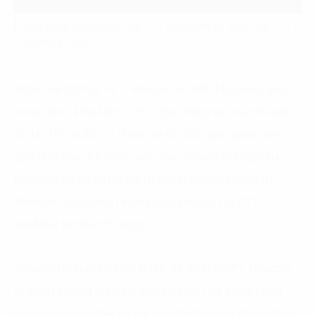
Gian hàng mô phỏng của FPT Telecom tại triển lãm FPT
Techday 2023.
Ngày mai (19/10), FPT Telecom sẽ bắt đầu dựng gian
hàng dần và dự kiến 22/10, gian hàng sẽ hoàn thành.
Vì đặc thù là đơn vị tham gia tổ chức giải game nên
gần như toàn bộ nhân viên Ban Truyền thông đều
tham gia và có sự hỗ trợ từ đội Marketing của FPT
Telecom. Số lượng nhân sự dự kiến hỗ trợ FPT
Techday lên đến 15 người.
“Chúng tôi xem sự kiện là dịp để định vị FPT Telecom
ra công chúng với hình ảnh hệ sinh thái công nghệ
trong ngôi nhà Việt và với bức tranh lớn là định nghĩa