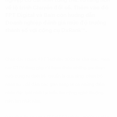
nghiệp có cái nhìn tổng thể, rõ ràng hơn
về lộ trình Chuyển đổi số. Thêm vào đó
FPT Digital và Bain còn hướng dẫn
Doanh nghiệp đánh giá mức độ trưởng
thành số với công cụ DxRank™.
Chưa đầy 1 tuần, FPT Techday 2023 sẽ khai mạc. Hiện,
các CTTV đang gấp rút hoàn thiện những giai đoạn
cuối cùng từ thiết kế, chuẩn bị quà tặng, phân bổ
nhân sự… để đảm bảo gian hàng sẽ có những điểm
nhấn đặc biệt nhất tại triển lãm công nghệ thường
niên lớn nhất năm.