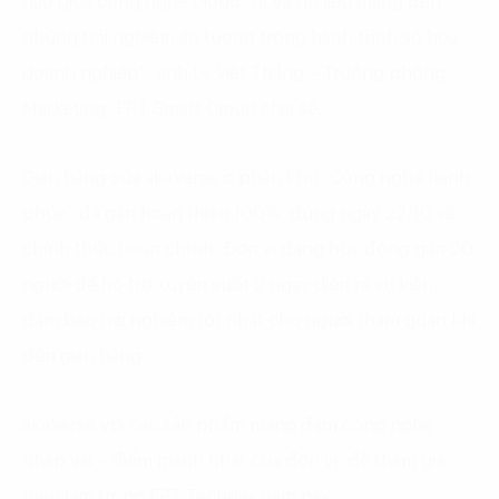
hảo giữa công nghệ cloud, AI và dữ liệu mang đến
những trải nghiệm ấn tượng trong hành trình số hoá
doanh nghiệp”, anh Lý Việt Thắng – Trưởng phòng
Marketing, FPT Smart Cloud chia sẻ.
Gian hàng của akaVerse ở phân khu “Công nghệ hạnh
phúc” đã gần hoàn thiện 100%, đúng ngày 22/10 sẽ
chính thức hoàn chỉnh. Đơn vị đang huy động gần 20
người để hỗ trợ xuyên suốt 2 ngày diễn ra sự kiện,
đảm bảo trải nghiệm tốt nhất cho người tham quan khi
đến gian hàng.
akaVerse với các sản phẩm mang đậm công nghệ
nhập vai – điểm mạnh nhất của đơn vị, để tham gia
triển lãm trong FPT Techday năm nay.