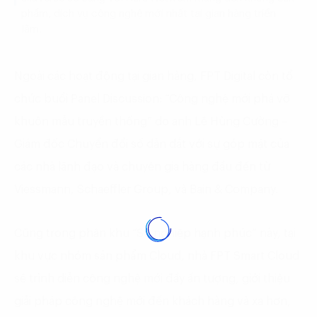
phẩm, dịch vụ công nghệ mới nhất tại gian hàng triển
lãm.
Ngoài các hoạt động tại gian hàng, FPT Digital còn tổ
chức buổi Panel Discussion: “Công nghệ mới phá vỡ
khuôn mẫu truyền thống” do anh Lê Hùng Cường –
Giám đốc Chuyển đổi số dẫn dắt với sự góp mặt của
các nhà lãnh đạo và chuyên gia hàng đầu đến từ
Viessmann, Schaeffler Group, và Bain & Company.
Cũng trong phân khu “Sự nghiệp hạnh phúc” này, tại
khu vực nhóm sản phẩm Cloud, nhà FPT Smart Cloud
sẽ trình diễn công nghệ mới đầy ấn tượng, giới thiệu
giải pháp công nghệ mới đến khách hàng và xa hơn,