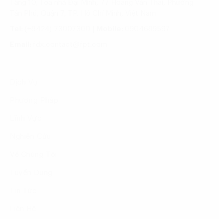
Tầng 10, Tòa nhà Đại Minh, 77 Hoàng Văn Thái, Phường
Tân Phú, Quận 7, TP. Hồ Chí Minh, Việt Nam
Tel:
(+8424) 73007300
|
Mobile:
0904689597
Email:
fdx.contact@fpt.com
Dịch Vụ
Phương Pháp
Lĩnh Vực
Nghiên Cứu
Về Chúng Tôi
Tuyển Dụng
Tin Tức
Liên Hệ