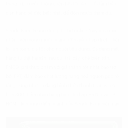
trang trí, truyền thông, liên hệ đối tác… để đảm bảo
gian hàng sẽ đặc biệt nhất để đón người tham dự.
Sendo Farm là ứng dụng đi chợ online “nay mua mai
nhận” với mong muốn mang đến giải pháp đi chợ tiện
lợi, an toàn, giá tốt cho người tiêu dùng. Đa dạng mặt
hàng từ thịt hải sản, rau củ, trái cây, chế biến sẵn,
FMCG, phi thực phẩm với giá thành tốt nhất bảo trợ
bởi FPT, đảm bảo chất lượng hàng hoá nguồn gốc rõ
ràng cũng như đa dạng hình thức thanh toán và có
hơn 300 điểm nhận hàng tiện lợi khắp Hà Nội và TP
HCM… là những điểm mạnh của Sendo Farm hiện nay.