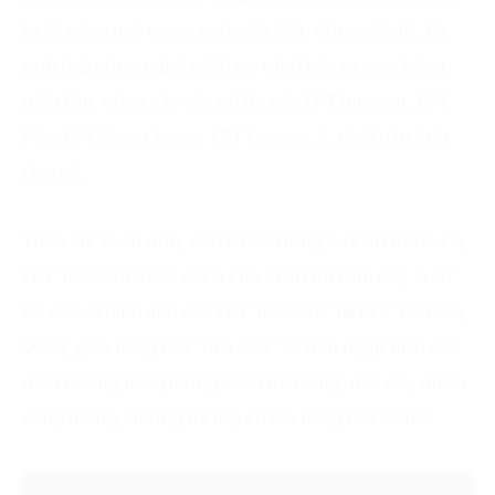
lại lối sống mới trong ngôi nhà Việt. Cùng với đó, hệ
sinh thái công nghệ sẽ được trình bày tại gian hàng
triển lãm, cùng các sản phẩm của FPT Internet, FPT
Play, FPT Smart home, FPT Camera…”, chị Xuân Anh
chia sẻ.
Theo chị Xuân Anh, nếu trước trong sự kiện trước kia,
FPT Telecom được coi là khô khan thì năm nay, là sự
lột xác về hình ảnh của FPT Telecom. Tại FPT Techday
2023, gian hàng của “nhà Cáo” sẽ tràn ngập màu sắc,
định hướng một phong cách trẻ trung, mới mẻ, nhiều
năng lượng, hướng tới tệp khách hàng mới Gen Z.