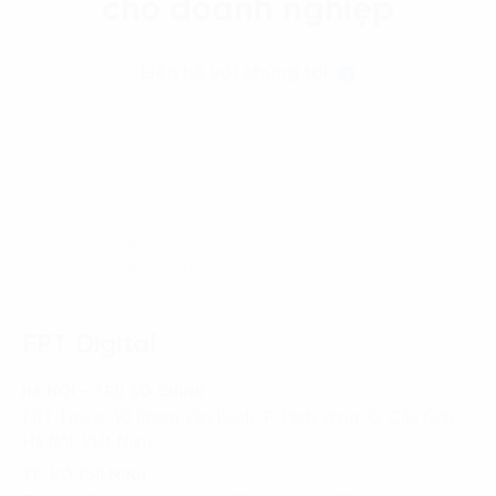
cho doanh nghiệp
Liên hệ với chúng tôi
Trang chủ
News-Events
Đơn vị thành viên ‘lên dây cót’ chuẩn bị gian hàng cho
FPT Techday 2023
FPT Digital
HÀ NỘI - TRỤ SỞ CHÍNH
FPT Tower, 10 Phạm Văn Bạch, P. Dịch Vọng, Q. Cầu Giấy,
Hà Nội, Việt Nam
TP. HỒ CHÍ MINH