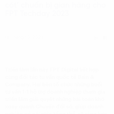
Language:
ENG
VIE
cót’ chuẩn bị gian hàng cho
FPT Techday 2023
18 Tháng 10, 2023
Triển lãm lần này FPT Digital kết hợp
cùng đối tác tư vấn quốc tế Bain &
Company. Hai bên tổ chức những buổi
tư vấn 1-1 hỗ trợ doanh nghiệp tham gia
triển lãm giải quyết những bài toán khó
xoay quanh Chuyển đổi số, giúp doanh