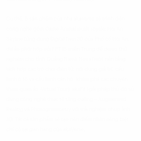
Cụ thể, 5 sản phẩm của nhà akaVerse sẽ trình diễn
công nghệ gồm Game Animal push royale; Hội An
Skyline (ứng dụng Digital twin 3D của Phố cổ Hội An,
dự án phối hợp với FPT IS miền Trung để demo thử
nghiệm cho tỉnh Quảng Nam); Nova (một nền tảng
tích hợp các trò chơi điện tử, nội dung giải trí, cấu
hình ô tô và cấu hình căn hộ, khám phá các chuyến
tham quan ảo -Virtual Tour); akaFit (giải pháp thử đồ sử
dụng công nghệ thực tế tăng cường – Augmented
Reality) và Photogrammetry với trải nghiệm chụp ảnh
3D. Tất cả sản phẩm sẽ tạo nên điểm nhấn riêng biệt
chỉ có tại gian hàng của akaVerse.