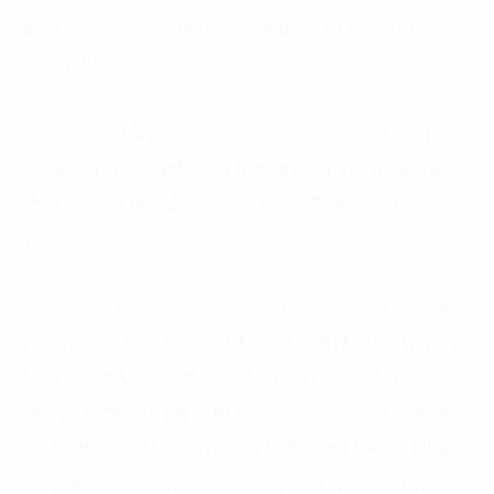
ngày 23/10 sẽ nghiệm thu gian hàng và chạy thử cho
phiên thảo luận.
Tại FPT Techday năm nay, FPT Digital sẽ có 15 người hỗ
trợ cho triển lãm gồm đội trực gian hàng, tư vấn viên,
chụp ảnh và tiếp đón khách trong 2 ngày diễn ra sự
kiện.
“Triển lãm lần này FPT Digital kết hợp cùng đối tác tư
vấn quốc tế Bain & Company. Hai bên tổ chức những
buổi tư vấn 1-1 hỗ trợ doanh nghiệp tham gia triển lãm
giải quyết những bài toán khó xoay quanh Chuyển đổi
số, giúp doanh nghiệp có cái nhìn tổng thể, rõ ràng
hơn về lộ trình Chuyển đổi số. Thêm vào đó FPT