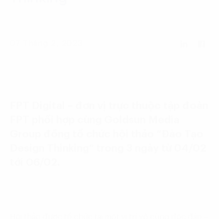
Language:
ENG
VIE
07 Tháng 2, 2023
FPT Digital – đơn vị trực thuộc tập đoàn
FPT phối hợp cùng Goldsun Media
Group đồng tổ chức hội thảo “Đào Tạo
Design Thinking” trong 3 ngày từ 04/02
tới 06/02.
Hội thảo được tổ chức tại một vị trí vô cùng độc đáo –