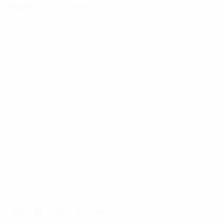
Email:
fdx.contact@fpt.com
Dịch Vụ
Phương Pháp
Lĩnh Vực
Nghiên Cứu
Về Chúng Tôi
Tuyển Dụng
Tin Tức
Liên Hệ