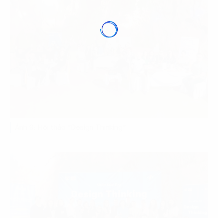
Ảnh 9: Hội thảo “Design Thinking”