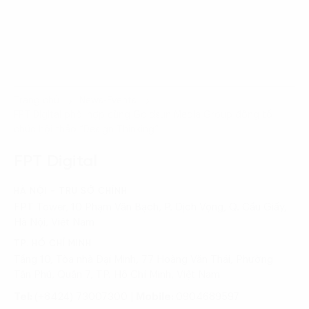
Trang chủ
News-Events
FPT Digital phối hợp cùng Goldsun Media Group đồng tổ
chức hội thảo “Design Thinking”
FPT Digital
HÀ NỘI - TRỤ SỞ CHÍNH
FPT Tower, 10 Phạm Văn Bạch, P. Dịch Vọng, Q. Cầu Giấy,
Hà Nội, Việt Nam
TP. HỒ CHÍ MINH
Tầng 10, Tòa nhà Đại Minh, 77 Hoàng Văn Thái, Phường
Tân Phú, Quận 7, TP. Hồ Chí Minh, Việt Nam
Tel:
(+8424) 73007300
|
Mobile:
0904689597