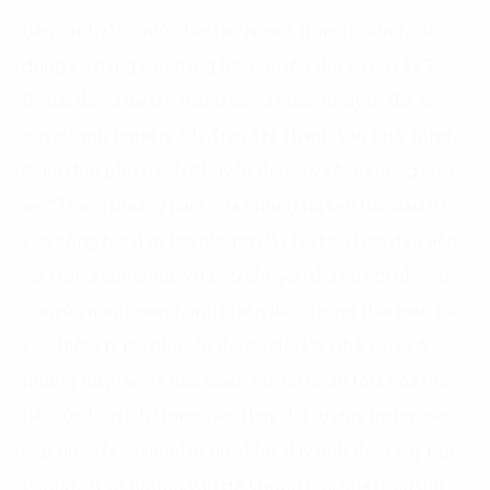
Bên cạnh đó, buổi đào tạo là một trong những nội
dung về nâng cao năng lực chuyển đổi số của FPT
Digital đóng vai trò trong công cuộc chuyển đổi số
của doanh nghiệp. Chị Trần Thị Thanh Vân Phó Tổng
Giám đốc phụ trách Chuyển đổi số và Marketing chia
sẻ: “Trong những năm qua chúng tôi liên tục đầu tư
vào công tác đào tạo nhưng đây là khoá học đầu tiên
với trọng tâm phục vụ cho chuyển đổi số với những
chuyển mình mang tính chiến lược trong thời gian tới.
Đặc biệt khi mà chuyển đổi số đôi khi phải phá vỡ
những quy tắc và thói quen cũ. Cá nhân tôi khoá học
hết sức hữu ích trong việc thay đổi tư duy trong các
cấp quản lý và một lần nữa khơi dậy tinh thần suy nghĩ
không cũ về những vấn đề không mới của Goldsun