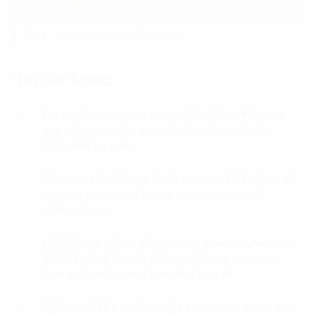
Ảnh 11: Hội thảo “Design Thinking”
Tin tức khác
Tái định hình ngành bán lẻ Việt Nam: Mở rộng
01.
quy mô, vận hành dựa trên AI và người tiêu
dùng thế hệ mới
SalesMate – Trí tuệ nhân tạo của FPT mở ra kỷ
02.
nguyên bán hàng thông minh cho doanh
nghiệp dược
FPT Digital giành giải thưởng Stevie® Awards
03.
2025: Khẳng định vị thế tiên phong toàn cầu
trong đổi mới sáng tạo dựa trên AI
FPT và GELEX triển khai lễ khởi động dự án xây
04.