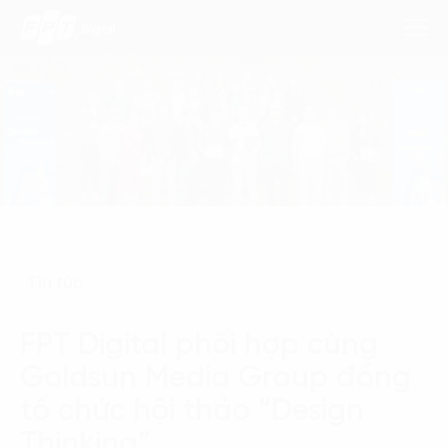
Dịch Vụ
Lĩnh Vực
Phương Pháp
Tin tức
Nghiên Cứu
FPT Digital phối hợp cùng
Về Chúng Tôi
Goldsun Media Group đồng
Liên hệ
tổ chức hội thảo “Design
Thinking”