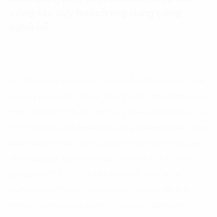
công tác quy hoạch ứng dụng công
nghệ số.
FPT Digital và đối tác đã cùng ký thỏa thuận thực hiện
lập quy hoạch một số các tỉnh thành, hướng đến hiện
thực hóa tầm nhìn, các mục tiêu phát triển kinh tế – xã
hội, nâng cao chất lượng đời sống của người dân, góp
phần vào sự phát triển của tỉnh thành nói riêng cũng
như của quốc gia nói chung. Quy hoạch tỉnh thành
giai đoạn 2021 – 2030, tầm nhìn đến năm 2050,
hướng tới trở thành các trung tâm kinh tế, du lịch,
dịch vụ và đẩy mạnh nghiên cứu phát triển công