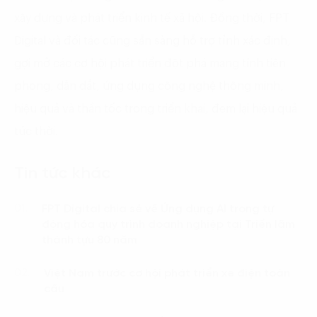
xây dựng và phát triển kinh tế xã hội. Đồng thời, FPT
Digital và đối tác cũng sẵn sàng hỗ trợ tỉnh xác định,
gợi mở các cơ hội phát triển đột phá mang tính tiên
phong, dẫn dắt, ứng dụng công nghệ thông minh,
hiệu quả và thần tốc trong triển khai, đem lại hiệu quả
tức thời.
Tin tức khác
FPT Digital chia sẻ về Ứng dụng AI trong tự
01.
động hóa quy trình doanh nghiệp tại Triển lãm
thành tựu 80 năm
Việt Nam trước cơ hội phát triển xe điện toàn
02.
cầu