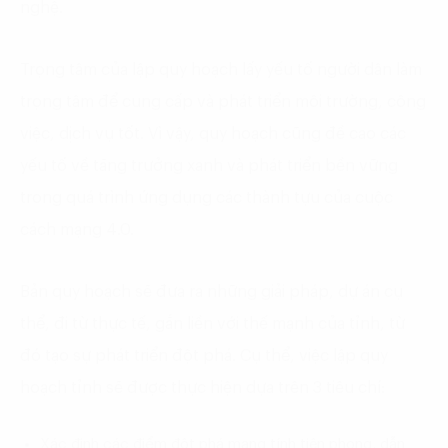
nghệ.
Trọng tâm của lập quy hoạch lấy yếu tố người dân làm
trọng tâm để cung cấp và phát triển môi trường, công
việc, dịch vụ tốt. Vì vậy, quy hoạch cũng đề cao các
yếu tố về tăng trưởng xanh và phát triển bền vững
trong quá trình ứng dụng các thành tựu của cuộc
cách mạng 4.0.
Bản quy hoạch sẽ đưa ra những giải pháp, dự án cụ
thể, đi từ thực tế, gắn liền với thế mạnh của tỉnh, từ
đó tạo sự phát triển đột phá. Cụ thể, việc lập quy
hoạch tỉnh sẽ được thực hiện dựa trên 3 tiêu chí:
Xác định các điểm đột phá mang tính tiên phong, dẫn