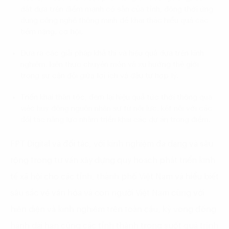
dắt dựa trên điểm mạnh có sẵn của tỉnh, đồng thời ứng
dụng công nghệ thông minh để khai thác hiểu quả các
tiềm năng, cơ hội.
Đưa ra các giải pháp khả thi và hiệu quả dựa trên kinh
nghiệm, kiến thức chuyên môn và xu hướng thế giới
trong sự cân đối giữa lợi ích và đầu tư hợp lý.
Triển khai thần tốc, đem lại hiệu quả tức thời thông qua
việc huy động nguồn nhân sự từ nội lực, kết nối với các
đối tác năng lực nhằm triển khai các dự án trọng điểm.
FPT Digital và đối tác, với kinh nghiệm đa dạng và sâu
rộng trong tư vấn xây dựng quy hoạch phát triển kinh
tế xã hội cho các tỉnh, thành phố Việt Nam và hiểu biết
sâu sắc về văn hóa và con người Việt Nam cùng với
hiện diện và kinh nghiệm trên toàn cầu, kỳ vọng đồng
hành dài hạn cùng các tỉnh thành trong suốt quá trình