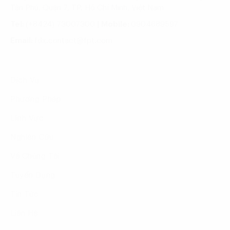
Tân Phú, Quận 7, TP. Hồ Chí Minh, Việt Nam
Tel:
(+8424) 73007300
|
Mobile:
0904689597
Email:
fdx.contact@fpt.com
Dịch Vụ
Phương Pháp
Lĩnh Vực
Nghiên Cứu
Về Chúng Tôi
Tuyển Dụng
Tin Tức
Liên Hệ