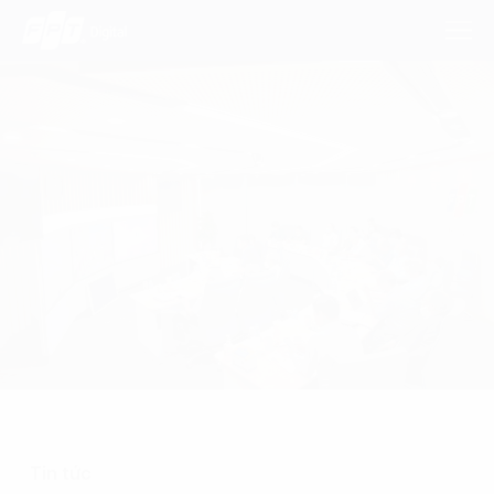
Dịch Vụ
Lĩnh Vực
Phương Pháp
Nghiên Cứu
Về Chúng Tôi
Liên hệ
Tin tức