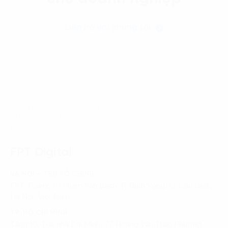
Liên hệ với chúng tôi
Trang chủ
News-Events
FPT Digital và đối tác triển khai quy hoạch một số tỉnh
thành
FPT Digital
HÀ NỘI - TRỤ SỞ CHÍNH
FPT Tower, 10 Phạm Văn Bạch, P. Dịch Vọng, Q. Cầu Giấy,
Hà Nội, Việt Nam
TP. HỒ CHÍ MINH
Tầng 10, Tòa nhà Đại Minh, 77 Hoàng Văn Thái, Phường