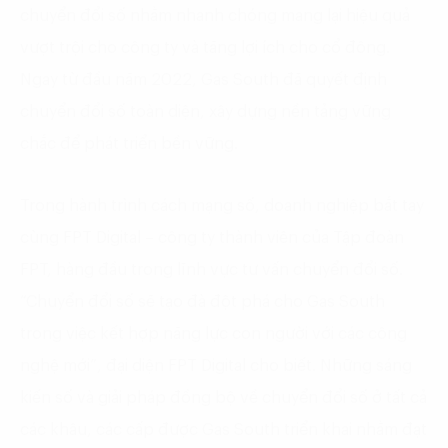
chuyển đổi số nhằm nhanh chóng mang lại hiệu quả
vượt trội cho công ty và tăng lợi ích cho cổ đông.
Ngay từ đầu năm 2022, Gas South đã quyết định
chuyển đổi số toàn diện, xây dựng nền tảng vững
chắc để phát triển bền vững.
Trong hành trình cách mạng số, doanh nghiệp bắt tay
cùng FPT Digital – công ty thành viên của Tập đoàn
FPT, hàng đầu trong lĩnh vực tư vấn chuyển đổi số.
“Chuyển đổi số sẽ tạo đà đột phá cho Gas South
trong việc kết hợp năng lực con người với các công
nghệ mới”, đại diện FPT Digital cho biết. Những sáng
kiến số và giải pháp đồng bộ về chuyển đổi số ở tất cả
các khâu, các cấp được Gas South triển khai nhằm đạt