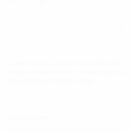
Language:
ENG
VIE
28 Tháng 3, 2023
Doanh thu của công ty tăng trưởng 38%
sau ba năm tái cấu trúc và hiện thực hóa
kế hoạch phát triền bền vững.
Những mốc son
Trải qua 23 năm hình thành, xây dựng và phát triển,