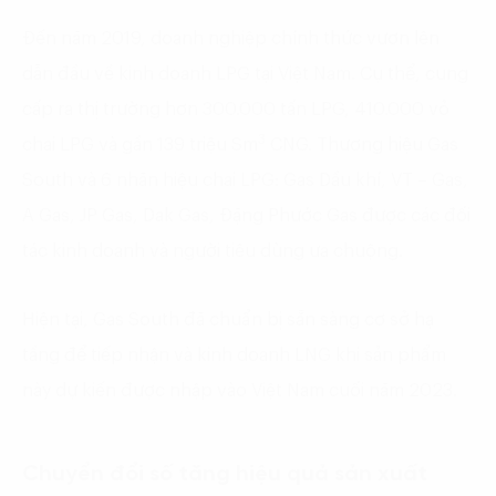
Đến năm 2019, doanh nghiệp chính thức vươn lên
dẫn đầu về kinh doanh LPG tại Việt Nam. Cụ thể, cung
cấp ra thị trường hơn 300.000 tấn LPG, 410.000 vỏ
3
chai LPG và gần 139 triệu Sm
CNG. Thương hiệu Gas
South và 6 nhãn hiệu chai LPG: Gas Dầu khí, VT – Gas,
A Gas, JP Gas, Dak Gas, Đặng Phước Gas được các đối
tác kinh doanh và người tiêu dùng ưa chuộng.
Hiện tại, Gas South đã chuẩn bị sẵn sàng cơ sở hạ
tầng để tiếp nhận và kinh doanh LNG khi sản phẩm
này dự kiến được nhập vào Việt Nam cuối năm 2023.
Chuyển đổi số tăng hiệu quả sản xuất