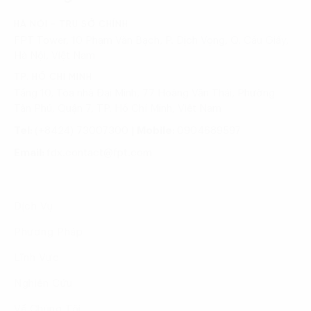
HÀ NỘI - TRỤ SỞ CHÍNH
FPT Tower, 10 Phạm Văn Bạch, P. Dịch Vọng, Q. Cầu Giấy,
Hà Nội, Việt Nam
TP. HỒ CHÍ MINH
Tầng 10, Tòa nhà Đại Minh, 77 Hoàng Văn Thái, Phường
Tân Phú, Quận 7, TP. Hồ Chí Minh, Việt Nam
Tel:
(+8424) 73007300
|
Mobile:
0904689597
Email:
fdx.contact@fpt.com
Dịch Vụ
Phương Pháp
Lĩnh Vực
Nghiên Cứu
Về Chúng Tôi