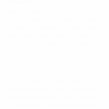
kinh doanh
Để tối ưu hoạt động, năm 2020, Gas South thực hiện
tái cấu trúc, sắp xếp lại tổ chức, phân chia lại địa bàn
kinh doanh LPG và vận hành theo hướng tinh gọn.
Doanh nghiệp xây dựng lại hệ thống lương theo sản
lượng, gắn liền với hiệu quả sản xuất kinh doanh đồng
thời triển khai đồng loạt các giải pháp nâng cao chất
lượng sản phẩm và thực hiện số hóa để quản lý và
truy xuất nguồn gốc vỏ chai LPG.
Năm 2022, nhận thấy xu hướng chuyển đổi số đã và
đang diễn ra ở nhiều lĩnh vực như thương mại điện tử,
tài chính ngân hàng, giáo dục, du lịch, logistics, sản
xuất…, ban lãnh đạo Gas South quyết định tăng tốc