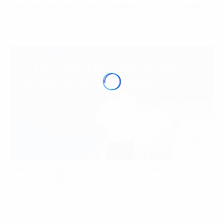
được các mốc mục tiêu cụ thể theo lộ trình chuyển
đổi số đã đặt ra.
Ảnh 3: Ông Nguyễn Ngọc Luận, Tổng giám đốc Gas
South tại lễ bàn giao Dự án Tư vấn xây dựng lộ trình
chuyển đổi số hợp tác cùng FPT Digital tại TP.HCM
tháng 12/2022