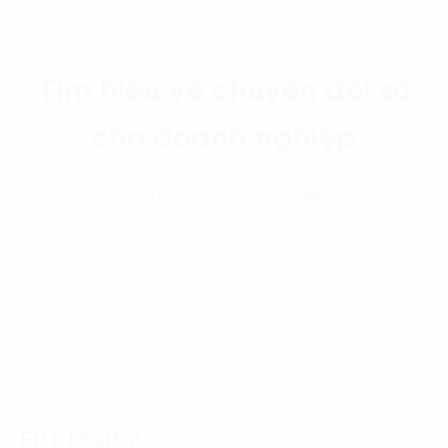
Tìm hiểu về chuyển đổi số
cho doanh nghiệp
Liên hệ với chúng tôi
Trang chủ
News-Events
Gas South đồng hành cùng FPT Digital đạt nhiều thành
tựu về chiến lược phát triển bền vững
FPT Digital