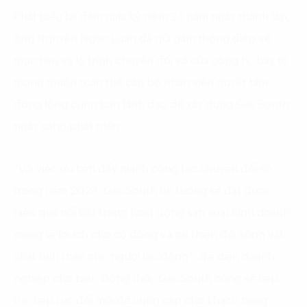
Phát biểu tại đêm gala kỷ niệm 23 năm ngày thành lập,
ông Nguyễn Ngọc Luận đã gửi gắm thông điệp về
mục tiêu và lộ trình chuyển đổi số của công ty, bày tỏ
mong muốn toàn thể cán bộ nhân viên quyết tâm
đồng lòng cùng ban lãnh đạo để xây dựng Gas South
ngày càng phát triển.
“Với việc ưu tiên đẩy mạnh công tác chuyển đổi số
trong năm 2023, Gas South tin tưởng sẽ đạt được
hiệu quả nổi bật trong hoạt động sản xuất kinh doanh,
mang lại lợi ích cho cổ đông và cải thiện đời sống vật
chất tinh thần cho người lao động”, đại diện doanh
nghiệp cho biết. Đồng thời, Gas South cũng sẽ tiếp
tục tiếp tục đổi mới để cung cấp cho khách hàng