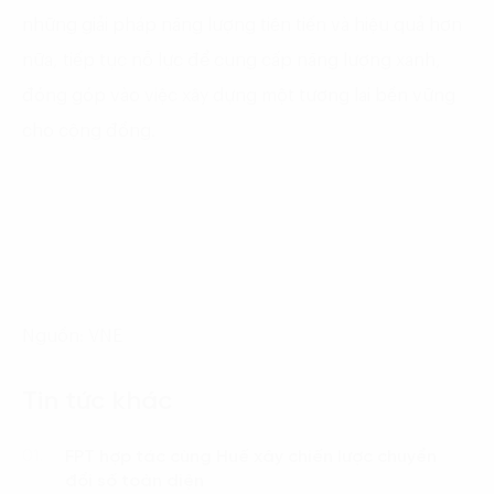
những giải pháp năng lượng tiên tiến và hiệu quả hơn
nữa, tiếp tục nỗ lực để cung cấp năng lượng xanh,
đóng góp vào việc xây dựng một tương lai bền vững
cho cộng đồng.
Nguồn: VNE
Tin tức khác
FPT hợp tác cùng Huế xây chiến lược chuyển
01.
đổi số toàn diện