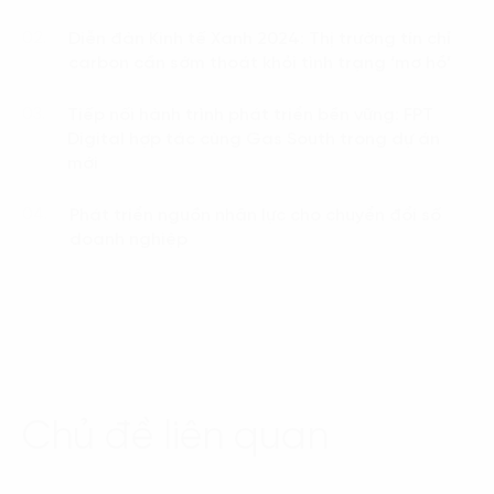
Diễn đàn Kinh tế Xanh 2024: Thị trường tín chỉ
02.
carbon cần sớm thoát khỏi tình trạng ‘mơ hồ’
Tiếp nối hành trình phát triển bền vững: FPT
03.
Digital hợp tác cùng Gas South trong dự án
mới
Phát triển nguồn nhân lực cho chuyển đổi số
04.
doanh nghiệp
Chủ đề liên quan