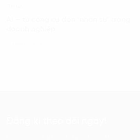
Tin tức
AI – từ công cụ đến ‘nhân sự’ trong
doanh nghiệp
21 Tháng 7, 2026
Đăng kí theo dõi ngay!
Cập nhật những xu hướng và phân tích mới nhất về