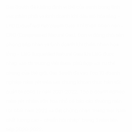
Gas South đã khẳng định vị thế của mình trong lĩnh
vực phân phối và kinh doanh khí dầu mỏ hóa lỏng –
LPG (Liquefiled Petroleum Gas), khí thiên nhiên nén –
CNG (Compressed Natural Gas). Đơn vị đồng thời tiên
phong tiếp nhận và kinh doanh khí thiên nhiên hóa
lỏng – LNG (Liquefiled Natural Gas) khi LNG được
nhập vào thị trường Việt Nam, phù hợp với xu thế
chung của thế giới. Gas South đã vào Top 10 doanh
nghiệp niêm yết trên sàn chứng khoán thực hiện tốt
quản trị công ty năm 2021-2022, Top 5 doanh nghiệp
niêm yết nhóm vốn hoá nhỏ có báo cáo thường niên
tốt nhất năm 2022 và đạt chứng nhận “Hàng Việt Nam
chất lượng cao – chuẩn hội nhập” trong 3 năm liên
tiếp 2020-2022.