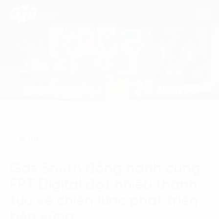
Dịch Vụ
Lĩnh Vực
Phương Pháp
Tin tức
Nghiên Cứu
Gas South đồng hành cùng
Về Chúng Tôi
FPT Digital đạt nhiều thành
Liên hệ
tựu về chiến lược phát triển
bền vững