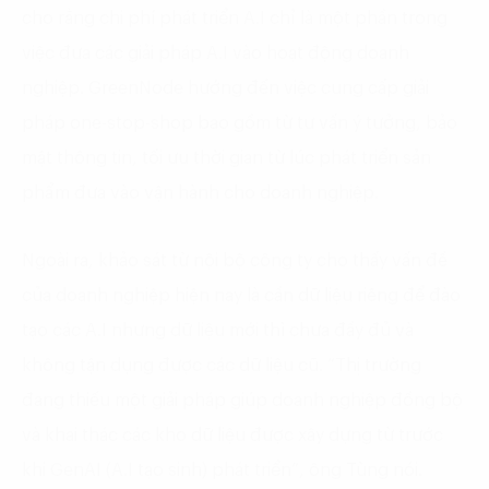
cho rằng chi phí phát triển A.I chỉ là một phần trong
việc đưa các giải pháp A.I vào hoạt động doanh
nghiệp. GreenNode hướng đến việc cung cấp giải
pháp one-stop-shop bao gồm từ tư vấn ý tưởng, bảo
mật thông tin, tối ưu thời gian từ lúc phát triển sản
phẩm đưa vào vận hành cho doanh nghiệp.
Ngoài ra, khảo sát từ nội bộ công ty cho thấy vấn đề
của doanh nghiệp hiện nay là cần dữ liệu riêng để đào
tạo các A.I nhưng dữ liệu mới thì chưa đầy đủ và
không tận dụng được các dữ liệu cũ. “Thị trường
đang thiếu một giải pháp giúp doanh nghiệp đồng bộ
và khai thác các kho dữ liệu được xây dựng từ trước
khi GenAI (A.I tạo sinh) phát triển”, ông Tùng nói.