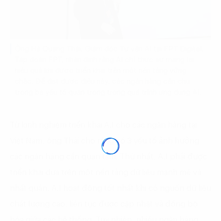
Ông Hà Quang Thái, Giám đốc Tư vấn AI tại FPT Digital,
Tập đoàn FPT, nhận định rằng AI chỉ thực sự mang lại
hiệu quả khi được triển khai trên một nền tảng vững
chắc. Để đạt được điều này, các ngân hàng cần chú
trọng ba yếu tố quan trọng trong quá trình ứng dụng AI.
Từ kinh nghiệm triển khai A.I cho các ngân hàng tại
Việt Nam, ông Thái cho rằng có 3 yếu tố ảnh hưởng
các ngân hàng cần quan tâm. Thứ nhất, A.I phải được
triển khai dựa trên một nền tảng dữ liệu mạnh mẽ và
nhất quán. A.I hoạt động tốt nhất khi có nguồn dữ liệu
chất lượng cao, liên tục được cập nhật và đồng bộ
hóa giữa các hệ thống. Tuy nhiên, nhiều ngân hàng