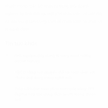
nhuần trong toàn bộ nhân sự trong mỗi doanh
nghiệp, từ lãnh đạo tới mỗi vị trí nhân viên, về việc đặt
A.I làm trung tâm trong thiết kế chiến lược, tổ chức và
ra quyết định.
Tin tức khác
Kinh nghiệm ứng dụng AI tổng quát trong
01.
doanh nghiệp
PJICO tăng tốc chuyển đổi số toàn diện với
02.
nhiều ứng dụng công nghệ mới
Tiếp nối hành trình phát triển bền vững: FPT
03.
Digital hợp tác cùng Gas South trong dự án
mới