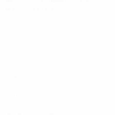
Tel:
(+8424) 73007300
|
Mobile:
0904689597
Email:
fdx.contact@fpt.com
Dịch Vụ
Phương Pháp
Lĩnh Vực
Nghiên Cứu
Về Chúng Tôi
Tuyển Dụng
Tin Tức
Liên Hệ