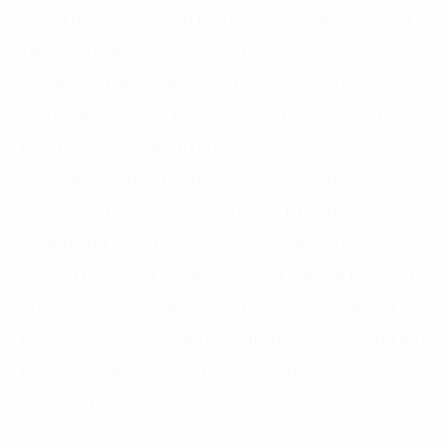
ngắn khoảng cách nhờ tiếp cận công nghệ mới nhất.
Tại một sự kiện ngành tài chính – ngân hàng gần đây,
ông Wong Tran, Giám đốc A.I khu vực châu Á của
VAST Data, cho biết hiện thế giới A.I không còn tập
trung nhiều vào việc tự huấn luyện mô hình nữa, mà
công việc này đang được giao cho các tập đoàn lớn
có tiềm lực tài chính và công nghệ. Những doanh
nghiệp như ngân hàng sẽ dùng các dịch vụ mã nguồn
mở như DeepSeek, ChatGPT và kết hợp với Retrieval
Augmented Generation (RAG) – phương pháp kết
hợp khả năng truy xuất thông tin từ các nguồn dữ liệu
bên ngoài với sức mạnh tạo nội dung của mô hình
ngôn ngữ lớn.