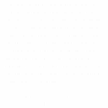
Ông Wang cho rằng đây là phương pháp nhiều tổ
chức tài chính ngân hàng quan tâm do thay vì để A.I
trả lời kiến thức cố định được huấn luyện sẵn, giờ đây
họ muốn kết hợp dữ liệu nội bộ như các báo cáo tài
chính, chính sách công ty để cho ra câu trả lời chính
xác và phù hợp hơn. Và toàn bộ quá trình được tích
hợp trong hệ thống lưu trữ của ngân hàng, không cần
giải pháp bên thứ 3, không cần xây dựng hệ thống
phức tạp. “Đó là cách chúng tôi hình dung về nhu cầu
tương lai của các khách hàng trong lĩnh vực tài chính
– ngân hàng”, ông Wang nói.
Ông Vũ Thanh Tùng, Giám đốc Kinh doanh và Phát
triển sản phẩm GreenNode, mảng AI Cloud của VNG,