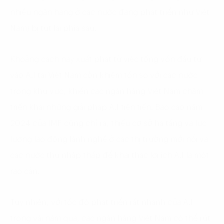
nhiều ngân hàng ở các nước đang phát triển như Việt
Nam) bị tụt lại phía sau.
Khoảng cách này xuất phát từ việc tổng vốn đầu tư
vào A.I tại Việt Nam còn khiêm tốn so với các nước
trong khu vực, khiến các ngân hàng Việt Nam chậm
triển khai những giải pháp A.I tiên tiến. Báo cáo năm
2024 của IMF cũng chỉ ra, thiếu cơ sở hạ tầng và lực
lượng lao động lành nghề ở các thị trường mới nổi và
các nước thu nhập thấp để khai thác lợi ích A.I là một
rào cản.
Tuy nhiên, với tốc độ phát triển rất nhanh của A.I
trong vài năm qua, các ngân hàng Việt Nam có thể rút