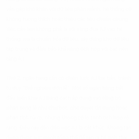
vẫn gặp khó khăn với dữ liệu phân mảnh, hệ thống cũ
không tương thích hoặc thiếu các tiêu chuẩn chung.
Việc cần làm không phải là vội vàng đưa A.I vào hệ
thống, mà là chuẩn hóa dữ liệu, xây dựng kho dữ liệu
tập trung và đảm bảo khả năng tích hợp với các nền
tảng A.I.
Thứ 2, ngân hàng cần có chiến lược A.I bài bản, tránh
tư duy “thử nghiệm đơn lẻ”. Một số ngân hàng bắt
đầu triển khai A.I bằng cách áp dụng vào từng bộ
phận riêng lẻ như chatbot, phê duyệt tín dụng hoặc
phân tích rủi ro, nhưng không có lộ trình tích hợp rõ
ràng. Điều này dẫn đến việc A.I bị cắt khúc, không tận
dụng được sức mạnh tổng thể để tạo ra hệ sinh thái