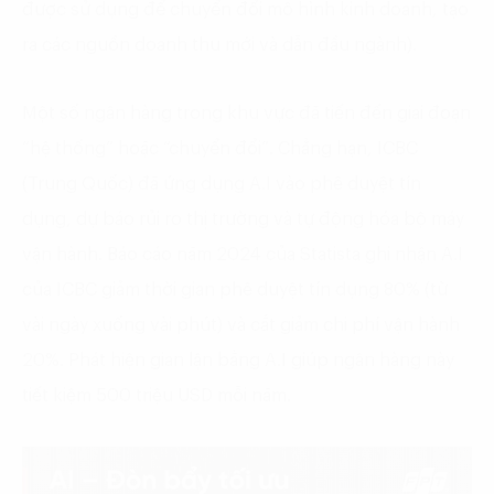
được sử dụng để chuyển đổi mô hình kinh doanh, tạo
ra các nguồn doanh thu mới và dẫn đầu ngành).
Một số ngân hàng trong khu vực đã tiến đến giai đoạn
“hệ thống” hoặc “chuyển đổi”. Chẳng hạn, ICBC
(Trung Quốc) đã ứng dụng A.I vào phê duyệt tín
dụng, dự báo rủi ro thị trường và tự động hóa bộ máy
vận hành. Báo cáo năm 2024 của Statista ghi nhận A.I
của ICBC giảm thời gian phê duyệt tín dụng 80% (từ
vài ngày xuống vài phút) và cắt giảm chi phí vận hành
20%. Phát hiện gian lận bằng A.I giúp ngân hàng này
tiết kiệm 500 triệu USD mỗi năm.