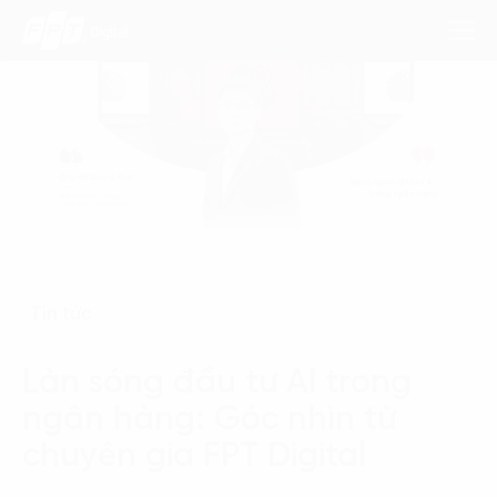
Dịch Vụ
Lĩnh Vực
Phương Pháp
Tin tức
Nghiên Cứu
Làn sóng đầu tư AI trong
Về Chúng Tôi
ngân hàng: Góc nhìn từ
Liên hệ
chuyên gia FPT Digital