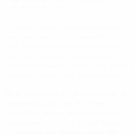
động, mang lại khoản tiết kiệm lên đến 500 triệu USD
mỗi năm cho ngân hàng này.
Ở Việt Nam, đa phần các ngân hàng đang ở giai đoạn
“hoạt động”, một số đã bước sang giai đoạn “vận
hành” và đang chuẩn bị cho các giai đoạn tiếp theo.
Vietcombank, Techcombank, VPBank, ACB, BIDV,
TPBank đã áp dụng A.I từ mức chatbot, eKYC cho đến
phát triển gian lận và kiểm soát chất lượng tín dụng.
Dù vậy, nhìn chung, tốc độ triển khai A.I của các ngân
hàng Việt Nam vẫn còn chậm. Báo cáo Evident AI
Index 2024 cho thấy các ngân hàng hàng đầu tại Mỹ
và Canada chiếm 7/10 vị trí dẫn đầu trong ứng dụng
A.I, trong khi các ngân hàng tầm trung (bao gồm