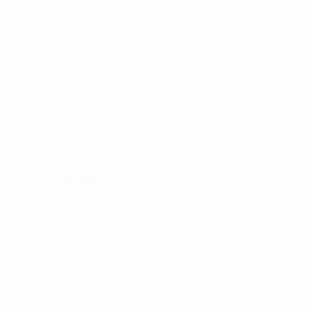
Liên hệ với chúng tôi
Trang chủ
News-Events
Làn sóng đầu tư AI trong ngân hàng: Góc nhìn từ chuyên
gia FPT Digital
FPT Digital
HÀ NỘI - TRỤ SỞ CHÍNH
FPT Tower, 10 Phạm Văn Bạch, P. Dịch Vọng, Q. Cầu Giấy,
Hà Nội, Việt Nam
TP. HỒ CHÍ MINH
Tầng 10, Tòa nhà Đại Minh, 77 Hoàng Văn Thái, Phường
Tân Phú, Quận 7, TP. Hồ Chí Minh, Việt Nam