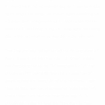
A.I thông minh, hỗ trợ toàn bộ quy trình vận hành của
ngân hàng. Cuối cùng, yếu tố con người vẫn đóng vai
trò quyết định trong triển khai A.I. Một sai lầm lớn khi
triển khai A.I là chỉ tập trung vào công nghệ mà không
đầu tư đào tạo nhân sự và thay đổi tư duy vận hành.
Ông Thái cho biết, để bắt kịp với tốc độ ứng dụng A.I
đang rất mạnh mẽ trên toàn cầu, các doanh nghiệp
Việt đang tăng tốc tối đa. Chỉ trong quý I/2025, các
chuyên gia FPT Digital đã đồng hành cùng hơn 20
doanh nghiệp lớn, trong đó có khối tài chính – ngân
hàng để thực hiện các chương trình huấn luyện triển
khai A.I theo cách tiếp cận hoàn toàn mới, đó là
chuyển đổi tư duy A.I-First. Đây là tư duy cần thấm