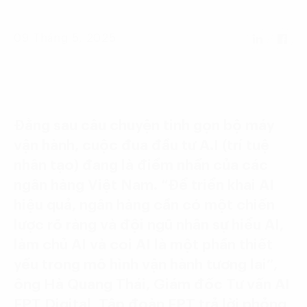
Language:
ENG
VIE
09 Tháng 5, 2025
Đằng sau câu chuyện tinh gọn bộ máy
vận hành, cuộc đua đầu tư A.I (trí tuệ
nhân tạo) đang là điểm nhấn của các
ngân hàng Việt Nam. “Để triển khai AI
hiệu quả, ngân hàng cần có một chiến
lược rõ ràng và đội ngũ nhân sự hiểu AI,
làm chủ AI và coi AI là một phần thiết
yếu trong mô hình vận hành tương lai”,
ông Hà Quang Thái, Giám đốc Tư vấn AI
FPT Digital, Tập đoàn FPT trả lời phỏng