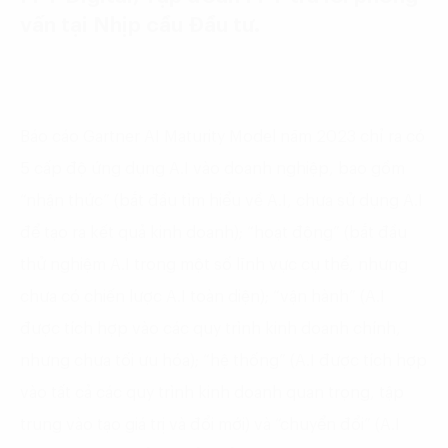
vấn tại Nhịp cầu Đầu tư.
Báo cáo Gartner AI Maturity Model năm 2023 chỉ ra có
5 cấp độ ứng dụng A.I vào doanh nghiệp, bao gồm
“nhận thức” (bắt đầu tìm hiểu về A.I, chưa sử dụng A.I
để tạo ra kết quả kinh doanh); “hoạt động” (bắt đầu
thử nghiệm A.I trong một số lĩnh vực cụ thể, nhưng
chưa có chiến lược A.I toàn diện); “vận hành” (A.I
được tích hợp vào các quy trình kinh doanh chính,
nhưng chưa tối ưu hóa); “hệ thống” (A.I được tích hợp
vào tất cả các quy trình kinh doanh quan trọng, tập
trung vào tạo giá trị và đổi mới) và “chuyển đổi” (A.I