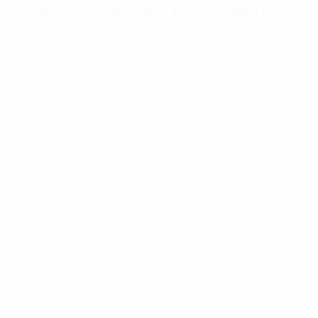
Vinafco nâng tầm cạnh tranh và kiến tạo
phát triển bền vững
Theo Báo cáo Logistics Việt Nam 2024, logistics xanh
và bền vững đang trở thành xu hướng quan trọng tại
Việt Nam, trong bối cảnh quốc gia đã cam kết giảm
phát thải ròng về 0 vào năm 2050. Xu hướng này
không chỉ xuất phát từ định hướng chính sách, mà
còn được phản ánh rõ nét qua hành động cụ thể của
cộng đồng doanh nghiệp và thay đổi trong nhu cầu
thị trường. Báo cáo của Bộ Tài nguyên và Môi trường
công bố tháng 1/2024 ghi nhận 53% doanh nghiệp
logistics quy mô vừa và lớn đã bắt đầu áp dụng các
giải pháp tiết kiệm năng lượng trong vận tải và kho bãi.
Đồng thời, theo khảo sát của Hiệp hội VLA (2023),