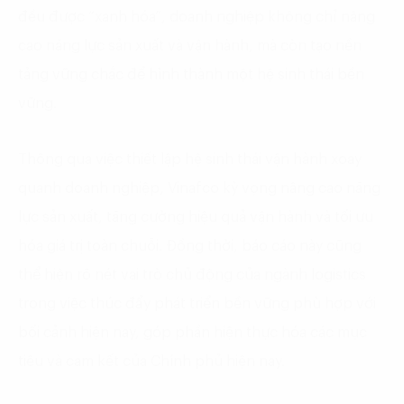
đều được “xanh hóa”, doanh nghiệp không chỉ nâng
cao năng lực sản xuất và vận hành, mà còn tạo nền
tảng vững chắc để hình thành một hệ sinh thái bền
vững.
Thông qua việc thiết lập hệ sinh thái vận hành xoay
quanh doanh nghiệp, Vinafco kỳ vọng nâng cao năng
lực sản xuất, tăng cường hiệu quả vận hành và tối ưu
hóa giá trị toàn chuỗi. Đồng thời, báo cáo này cũng
thể hiện rõ nét vai trò chủ động của ngành logistics
trong việc thúc đẩy phát triển bền vững phù hợp với
bối cảnh hiện nay, góp phần hiện thực hóa các mục
tiêu và cam kết của Chính phủ hiện nay.