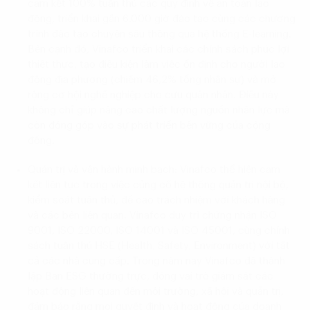
cam kết 100% tuân thủ các quy định về an toàn lao
động, triển khai gần 6.000 giờ đào tạo cùng các chương
trình đào tạo chuyên sâu thông qua hệ thống E-learning.
Bên cạnh đó, Vinafco triển khai các chính sách phúc lợi
thiết thực, tạo điều kiện làm việc ổn định cho người lao
động địa phương (chiếm 46,2% tổng nhân sự) và mở
rộng cơ hội nghề nghiệp cho cựu quân nhân. Điều này
không chỉ giúp nâng cao chất lượng nguồn nhân lực mà
còn đóng góp vào sự phát triển bền vững của cộng
đồng.
Quản trị và vận hành minh bạch: Vinafco thể hiện cam
kết liên tục trong việc củng cố hệ thống quản trị nội bộ,
kiểm soát tuân thủ, đề cao trách nhiệm với khách hàng
và các bên liên quan. Vinafco duy trì chứng nhận ISO
9001, ISO 22000, ISO 14001 và ISO 45001, cùng chính
sách tuân thủ HSE (Health, Safety, Environment) với tất
cả các nhà cung cấp. Trong năm nay Vinafco đã thành
lập Ban ESG thường trực, đóng vai trò giám sát các
hoạt động liên quan đến môi trường, xã hội và quản trị,
đảm bảo rằng mọi quyết định và hoạt động của doanh