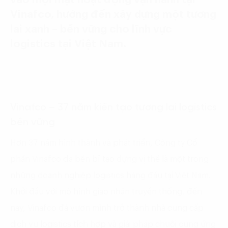
Vinafco, hướng đến xây dựng một tương
lai xanh – bền vững cho lĩnh vực
logistics tại Việt Nam.
Vinafco – 37 năm kiến tạo tương lai logistics
bền vững
Hơn 37 năm hình thành và phát triển, Công ty Cổ
phần Vinafco đã bền bỉ tạo dựng vị thế là một trong
những doanh nghiệp logistics hàng đầu tại Việt Nam.
Khởi đầu với mô hình giao nhận truyền thống, đến
nay, Vinafco đã vươn mình trở thành nhà cung cấp
dịch vụ logistics tích hợp và giải pháp chuỗi cung ứng