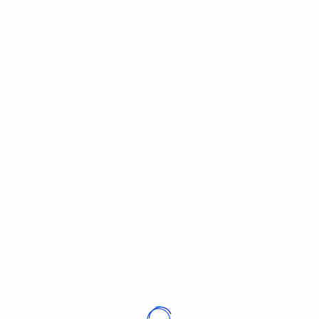
trường, xã hội và quản trị – vốn được xem là ba trụ cột
trọng yếu trong triết lý phát triển mới – đã trở thành
“sợi chỉ đỏ” xuyên suốt trong mọi hoạt động của
Vinafco. Những hành động gắn với mục tiêu ESG
không chỉ là nỗ lực riêng lẻ về môi trường, xã hội hay
quản trị, mà còn được tích hợp vào chiến lược kinh
doanh cốt lõi, nhằm nâng cao hiệu quả hoạt động,
thúc đẩy đổi mới sáng tạo và tối ưu năng lực vận hành
của Vinafco. Từ đó, ESG đang từng bước trở thành
đòn bẩy chiến lược, giúp Vinafco củng cố lợi thế cạnh
tranh dài hạn, kiến tạo giá trị bền vững, đáp ứng kỳ
vọng của các bên liên quan và mở ra những cơ hội
tăng trưởng trong tương lai.