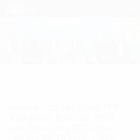
Dịch Vụ
Lĩnh Vực
Phương Pháp
Tin tức
Nghiên Cứu
Vinafco hợp tác cùng FPT
Về Chúng Tôi
phát hành Báo cáo Phát
Liên hệ
triển Bền vững 2024 theo
chuẩn GRI: Dấu ấn chiến