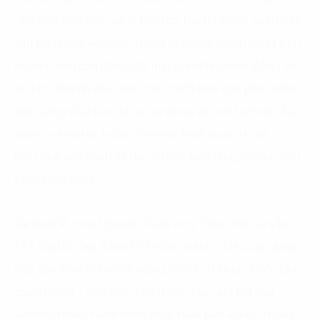
cho một tầm nhìn phát triển có trách nhiệm, lâu dài và
sâu rộng của Vinafco. Trong bối cảnh môi trường kinh
doanh toàn cầu đang đối mặt với nhiều biến động và
áp lực chuyển đổi, việc phát hành báo cáo phát triển
bền vững đầu tiên đã tạo ra động lực nội tại thúc đẩy
Vinafco tiếp tục hoàn thiện mô hình quản trị, tối ưu
hiệu quả vận hành và duy trì sức bền tăng trưởng một
cách toàn diện.
Tại buổi lễ, ông Nguyễn Tuấn Anh, Giám đốc tư vấn
FPT Digital, Tập đoàn FPT nhấn mạnh: “Việc xây dựng
Báo cáo Phát triển Bền vững lần này là bước khởi đầu
quan trọng – một cột mốc đánh dấu cam kết của
Vinafco trong hành trình phát triển bền vững. Trong