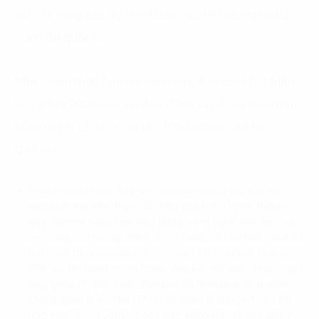
lược và nâng cao độ tín nhiệm trên thị trường trong
nước lẫn quốc tế.
Nhằm hiện thực hóa sứ mệnh này, Báo cáo Phát triển
Bền vững 2024 của Vinafco được xây dựng dựa trên
bốn trụ cột chính: Kinh tế – Môi trường – Xã hội –
Quản trị.
Phát triển kinh tế: Báo cáo nhấn mạnh nỗ lực không
ngừng trong việc thúc đẩy hiệu quả kinh doanh thông
qua đổi mới sáng tạo, ứng dụng công nghệ tiên tiến, và
mở rộng thị trường. Năm 2024 đánh dấu sự kiện Vinafco
mở rộng dịch vụ tiếp vận – Freight Forwarding, khẳng
định vai trò quan trọng trong việc kết nối các chuỗi cung
ứng quốc tế. Đặc biệt, Vinafco đã triển khai số hoá hệ
thống quản lý vận tải (TMS) và quản lý kho (WMS) tích
hợp ERP, cùng với việc tổ chức cuộc thi “Thắp sáng ý