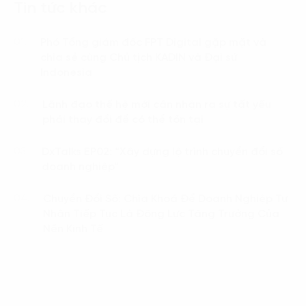
Tin tức khác
Phó Tổng giám đốc FPT Digital gặp mặt và
01.
chia sẻ cùng Chủ tịch KADIN và Đại sứ
Indonesia
Lãnh đạo thế hệ mới cần nhận ra sự tất yếu
02.
phải thay đổi để có thể tồn tại
DxTalks EP02: “Xây dựng lộ trình chuyển đổi số
03.
doanh nghiệp”
Chuyển Đổi Số: Chìa Khoá Để Doanh Nghiệp Tư
04.
Nhân Tiếp Tục Là Động Lực Tăng Trưởng Của
Nền Kinh Tế