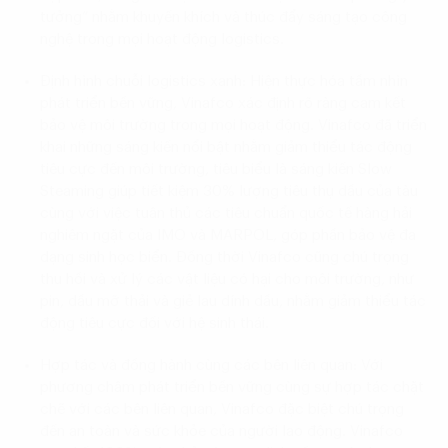
tưởng” nhằm khuyến khích và thúc đẩy sáng tạo công
nghệ trong mọi hoạt động logistics.
Định hình chuỗi logistics xanh: Hiện thực hóa tầm nhìn
phát triển bền vững, Vinafco xác định rõ ràng cam kết
bảo vệ môi trường trong mọi hoạt động. Vinafco đã triển
khai những sáng kiến nổi bật nhằm giảm thiểu tác động
tiêu cực đến môi trường, tiêu biểu là sáng kiến Slow
Steaming giúp tiết kiệm 30% lượng tiêu thụ dầu của tàu
cùng với việc tuân thủ các tiêu chuẩn quốc tế hàng hải
nghiêm ngặt của IMO và MARPOL, góp phần bảo vệ đa
dạng sinh học biển. Đồng thời Vinafco cũng chú trọng
thu hồi và xử lý các vật liệu có hại cho môi trường, như
pin, dầu mỡ thải và giẻ lau dính dầu, nhằm giảm thiểu tác
động tiêu cực đối với hệ sinh thái.
Hợp tác và đồng hành cùng các bên liên quan: Với
phương châm phát triển bền vững cùng sự hợp tác chặt
chẽ với các bên liên quan, Vinafco đặc biệt chú trọng
đến an toàn và sức khỏe của người lao động. Vinafco