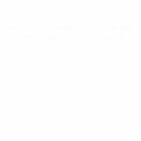
môi trường và các thế hệ tương lai.
Lần đầu phát hành Báo cáo Phát triển Bền
vững: Vinafco đặt nền móng cho hệ sinh
thái logistics xanh
Cột mốc chuyển mình theo định hướng phát triển bền
vững của Vinafco được khởi đầu từ tháng 3 năm
2025, khi Vinafco hợp tác cùng FPT Digital, Tập đoàn
FPT tổ chức Lễ Khởi động “Hành trình xanh” – sự kiện
mang dấu ấn chiến lược, khởi đầu chương mới trong
hành trình
phát triển bền vững
của Vinafco, thể hiện
rõ cam kết tích cực đồng hành cùng Chính phủ, cộng
đồng doanh nghiệp và các bên liên quan trong nỗ lực
hiện thực hóa các mục tiêu phát triển bền vững.