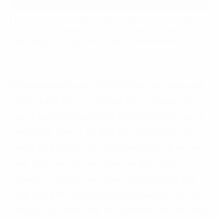
Hơn 37 năm hình thành và phát triển, Công ty Cổ phần
Vinafco luôn kiên định với mục tiêu phát triển bền vững,
gắn kết giữa hiệu quả kinh doanh với trách nhiệm xã hội
và môi trường.
Với tầm nhìn đến năm 2025 trở thành một trong năm
công ty hàng đầu về cung cấp dịch vụ logistics tích
hợp và giải pháp chuỗi cung ứng tại Việt Nam, Lào và
Campuchia, Vinafco xác định ESG không chỉ là xu
hướng mà là nguyên tắc cốt lõi trong quản trị và vận
hành. Việc tuân thủ các nguyên tắc ESG chính là sự
thể hiện rõ nét cho cam kết xây dựng tương lai bền
vững, trong đó Vinafco không chỉ quan tâm đến lợi
nhuận mà còn nhận thức rõ trách nhiệm đối với xã hội,