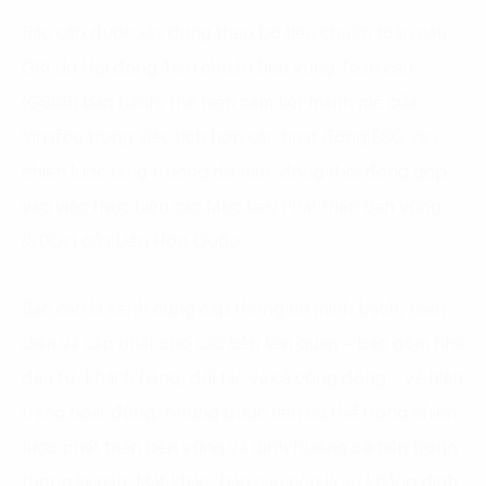
Báo cáo được xây dựng theo bộ tiêu chuẩn toàn cầu
GRI do Hội đồng Tiêu chuẩn Bền vững Toàn cầu
(GSSB) ban hành, thể hiện cam kết mạnh mẽ của
Vinafco trong việc tích hợp các hoạt động ESG vào
chiến lược tăng trưởng dài hạn, đồng thời đóng góp
vào việc thực hiện các Mục tiêu Phát triển Bền vững
(SDGs) của Liên Hợp Quốc.
Báo cáo là kênh cung cấp thông tin minh bạch, toàn
diện và cập nhật cho các bên liên quan – bao gồm nhà
đầu tư, khách hàng, đối tác và cả cộng đồng – về hiện
trạng hoạt động, những bước tiến cụ thể trong chiến
lược phát triển bền vững và định hướng cải tiến trong
tương lai gần. Mặt khác, báo cáo còn là sự khẳng định