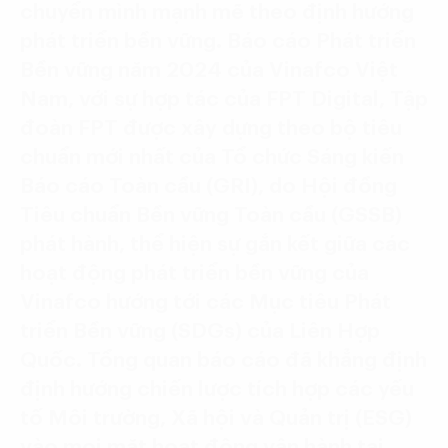
chuyển mình mạnh mẽ theo định hướng
phát triển bền vững. Báo cáo Phát triển
Bền vững năm 2024 của Vinafco Việt
Nam, với sự hợp tác của FPT Digital, Tập
đoàn FPT được xây dựng theo bộ tiêu
chuẩn mới nhất của Tổ chức Sáng kiến
Báo cáo Toàn cầu (GRI), do Hội đồng
Tiêu chuẩn Bền vững Toàn cầu (GSSB)
phát hành, thể hiện sự gắn kết giữa các
hoạt động phát triển bền vững của
Vinafco hướng tới các Mục tiêu Phát
triển Bền vững (SDGs) của Liên Hợp
Quốc. Tổng quan báo cáo đã khẳng định
định hướng chiến lược tích hợp các yếu
tố Môi trường, Xã hội và Quản trị (ESG)
vào mọi mặt hoạt động vận hành tại