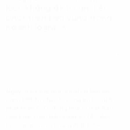
Language:
ENG
VIE
lược khẳng định cam kết
phát triển bền vững trong
ngành logistics
02 Tháng 7, 2025
Ngày 30/6 vừa qua, Vinafco hợp tác
cùng FPT tổ chức lễ công bố lộ trình
phát triển ESG, đồng thời ra mắt Báo
cáo Phát triển Bền vững 2024 – dấu
mốc quan trọng khẳng định bước