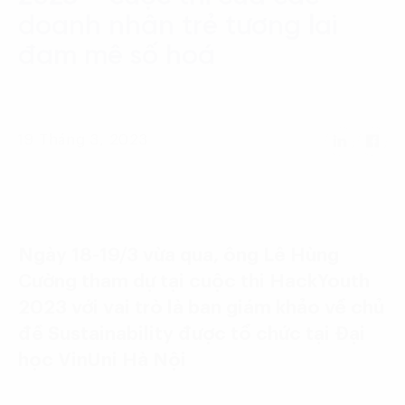
Language:
ENG
VIE
doanh nhân trẻ tương lai
đam mê số hoá
19 Tháng 3, 2023
Ngày 18-19/3 vừa qua, ông Lê Hùng
Cường tham dự tại cuộc thi HackYouth
2023 với vai trò là ban giám khảo về chủ
đề Sustainability được tổ chức tại Đại
học VinUni Hà Nội