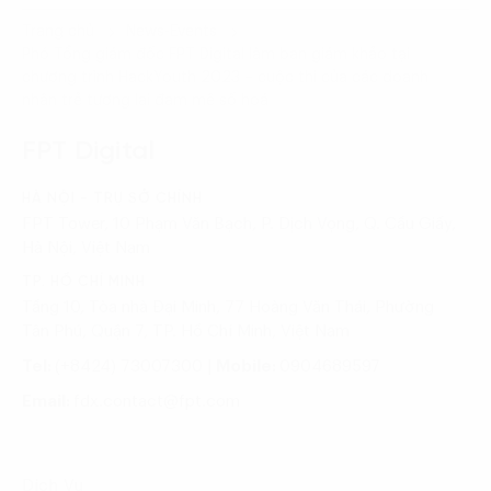
Trang chủ
News-Events
Phó Tổng giám đốc FPT Digital làm ban giám khảo tại
chương trình HackYouth 2023 – cuộc thi của các doanh
nhân trẻ tương lai đam mê số hoá
FPT Digital
HÀ NỘI - TRỤ SỞ CHÍNH
FPT Tower, 10 Phạm Văn Bạch, P. Dịch Vọng, Q. Cầu Giấy,
Hà Nội, Việt Nam
TP. HỒ CHÍ MINH
Tầng 10, Tòa nhà Đại Minh, 77 Hoàng Văn Thái, Phường
Tân Phú, Quận 7, TP. Hồ Chí Minh, Việt Nam
Tel:
(+8424) 73007300
|
Mobile:
0904689597
Email:
fdx.contact@fpt.com
Dịch Vụ