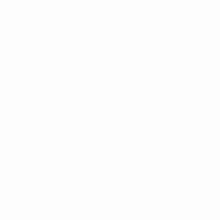
Ông Cường tại cuộc thi đã có những chia sẻ: “FPT là
tập đoàn lớn với hơn 60.000 nhân viên có độ tuổi
trung bình là 27 tuổi – khởi đầu của thế hệ Gen Z, nên
chúng tôi luôn ưu tiên nhiều hoạt động tập trung
phát triển đội ngũ này hướng tới một môi trường phát
triển số toàn diện nhất, tự do, sáng tạo với văn hoá số
Gen Z và thu hẹp khoảng cách giữa các thế hệ về tư
duy và hành động”
Với vai trò là giám khảo cho chủ đề bền vững
(Sustainability), ông nhận định rằng yếu tố bền vững
là vô cùng quan trọng trong hành trình chuyển đổi số
của các doanh nghiệp. Trong đó, xây dựng tầm nhìn