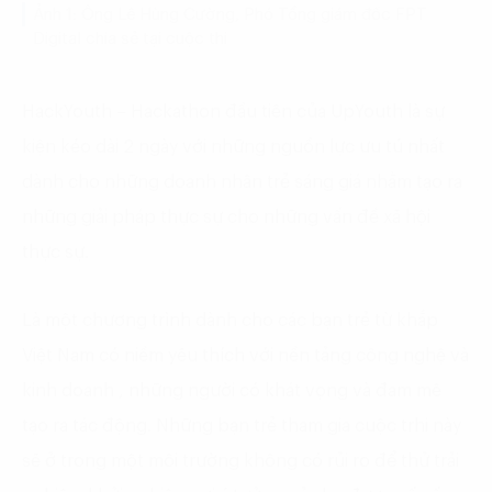
Ảnh 1: Ông Lê Hùng Cường, Phó Tổng giám đốc FPT
Digital chia sẻ tại cuộc thi
HackYouth – Hackathon đầu tiên của UpYouth là sự
kiện kéo dài 2 ngày với những nguồn lực ưu tú nhất
dành cho những doanh nhân trẻ sáng giá nhằm tạo ra
những giải pháp thực sự cho những vấn đề xã hội
thực sự.
Là một chương trình dành cho các bạn trẻ từ khắp
Việt Nam có niềm yêu thích với nền tảng công nghệ và
kinh doanh , những người có khát vọng và đam mê
tạo ra tác động. Những bạn trẻ tham gia cuộc trhi này
sẽ ở trong một môi trường không có rủi ro để thử trải