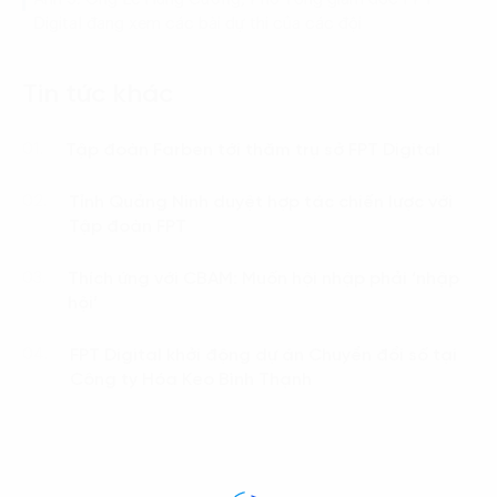
Digital đang xem các bài dự thi của các đội
Tin tức khác
Tập đoàn Farben tới thăm trụ sở FPT Digital
01.
Tỉnh Quảng Ninh duyệt hợp tác chiến lược với
02.
Tập đoàn FPT
Thích ứng với CBAM: Muốn hội nhập phải ‘nhập
03.
hội’
FPT Digital khởi động dự án Chuyển đổi số tại
04.
Công ty Hóa Keo Bình Thạnh