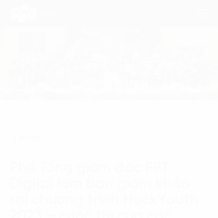
Dịch Vụ
Lĩnh Vực
Phương Pháp
Tin tức
Nghiên Cứu
Phó Tổng giám đốc FPT
Về Chúng Tôi
Digital làm ban giám khảo
Liên hệ
tại chương trình HackYouth
2023 – cuộc thi của các