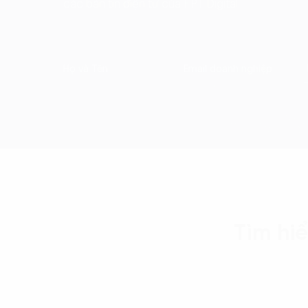
các bản tin điện tử của FPT Digital.
Tìm hi