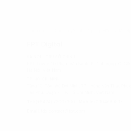
Trang chủ
Các chuyên gia và giảng viên
Ms. N
FPT Digital
HÀ NỘI - TRỤ SỞ CHÍNH
FPT Tower, 10 Phạm Văn Bạch, P. Dịch Vọng, Q. Cầu
Hà Nội, Việt Nam
TP. HỒ CHÍ MINH
Tầng 10, Tòa nhà Đại Minh, 77 Hoàng Văn Thái, Phư
Tân Phú, Quận 7, TP. Hồ Chí Minh, Việt Nam
Tel:
(+8424) 73007300
|
Mobile:
0904689597
Email:
fdx.contact@fpt.com