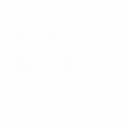
3 sai lầm phổ biến khi triển khai
01.
Hybrid Intelligence trong
doanh nghiệp
Tìm hiểu về Xe điện và Xe tự
02.
hành – Lợi ích, thách thức và
tiềm năng
Khi dữ liệu trở thành tài sản
03.
chiến lược: “Đất canh tác” nuôi
dưỡng đổi mới và tăng trưởng
số
Lan tỏa xu hướng Chuyển đổi
04.
xanh đến ngành sản xuất bao
bì