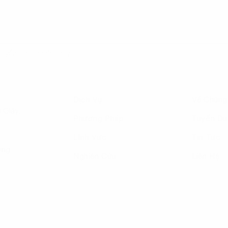
guyễn Thị Thanh Thủy
Dịch Vụ
Về Chúng
 Giấy,
Phương Pháp
Tuyển Dụ
Lĩnh Vực
Tin Tức
ờng
Nghiên Cứu
Liên Hệ