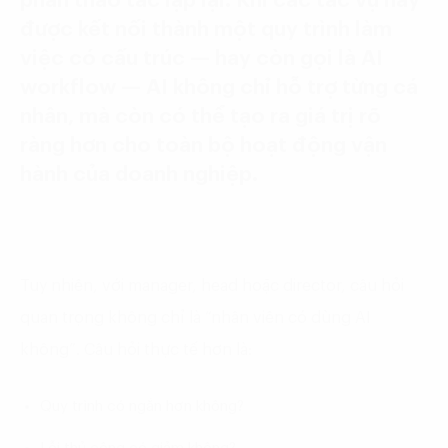
phần thao tác lặp lại. Khi các tác vụ này
được kết nối thành một quy trình làm
việc có cấu trúc — hay còn gọi là AI
workflow — AI không chỉ hỗ trợ từng cá
nhân, mà còn có thể tạo ra giá trị rõ
ràng hơn cho toàn bộ hoạt động vận
hành của doanh nghiệp.
Tuy nhiên, với manager, head hoặc director, câu hỏi
quan trọng không chỉ là “nhân viên có dùng AI
không”. Câu hỏi thực tế hơn là:
Quy trình có ngắn hơn không?