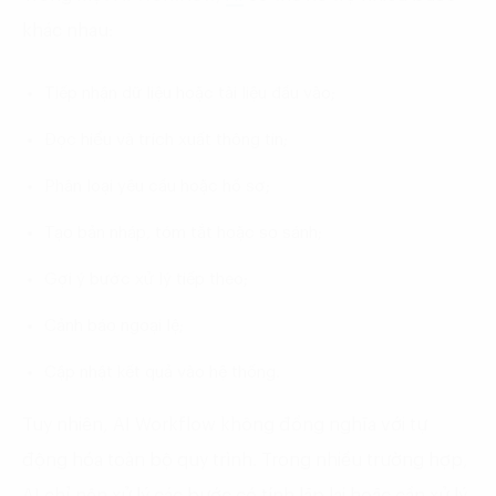
khác nhau:
Tiếp nhận dữ liệu hoặc tài liệu đầu vào;
Đọc hiểu và trích xuất thông tin;
Phân loại yêu cầu hoặc hồ sơ;
Tạo bản nháp, tóm tắt hoặc so sánh;
Gợi ý bước xử lý tiếp theo;
Cảnh báo ngoại lệ;
Cập nhật kết quả vào hệ thống.
Tuy nhiên, AI Workflow không đồng nghĩa với tự
động hóa toàn bộ quy trình. Trong nhiều trường hợp,