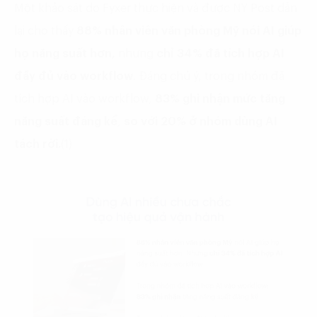
Một khảo sát do Fyxer thực hiện và được NY Post dẫn
lại cho thấy
88% nhân viên văn phòng Mỹ
nói AI giúp
họ năng suất hơn,
nhưng
chỉ 34% đã tích hợp AI
đầy đủ vào workflow
. Đáng chú ý, trong nhóm đã
tích hợp AI vào workflow,
83% ghi nhận mức tăng
năng suất đáng kể
,
so với 20% ở nhóm dùng AI
tách rời.
(1)