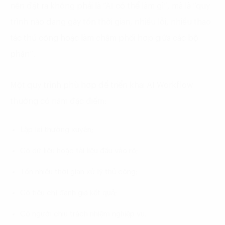
nên đặt ra không phải là “AI có thể làm gì”, mà là “quy
trình nào đang gây tốn thời gian, nhiều lỗi, nhiều thao
tác thủ công hoặc làm chậm phối hợp giữa các bộ
phận”.
Một quy trình phù hợp để triển khai AI Workflow
thường có năm đặc điểm:
Lặp lại thường xuyên;
Có dữ liệu hoặc tài liệu đầu vào rõ;
Tốn nhiều thời gian xử lý thủ công;
Có tiêu chí đánh giá kết quả;
Có người chịu trách nhiệm nghiệp vụ.