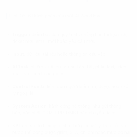
Hình 05: 6 thành phần của một AI Workflow
Trigger:
điểm bắt đầu quy trình, chẳng hạn tài liệu mới,
ticket mới, email mới hoặc yêu cầu mới.
Input:
dữ liệu, tài liệu hoặc thông tin đầu vào.
AI Task:
nhiệm vụ AI xử lý, như tóm tắt, phân loại, trích
xuất, so sánh hoặc gợi ý.
Control Point:
điểm con người kiểm tra, duyệt hoặc xử
lý ngoại lệ.
System Action:
hành động hệ thống, như gửi thông
báo, cập nhật CRM, ERP, DMS hoặc chuyển ticket.
KPI:
chỉ số đo hiệu quả, như thời gian xử lý, tỷ lệ lỗi, số
bước thủ công được giảm, SLA, chi phí hoặc mức độ hài