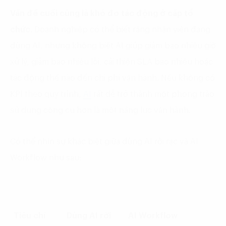
Vấn đề cuối cùng là khó đo tác động ở cấp tổ
chức.
Doanh nghiệp có thể biết rằng nhân viên đang
dùng AI, nhưng không biết AI giúp giảm bao nhiêu giờ
xử lý, giảm bao nhiêu lỗi, cải thiện SLA bao nhiêu hoặc
tác động thế nào đến chi phí vận hành. Nếu không có
KPI theo quy trình,
AI
rất dễ trở thành một phong trào
sử dụng công cụ hơn là một năng lực vận hành.
Có thể nhìn sự khác biệt giữa dùng AI rời rạc và AI
Workflow như sau:
Tiêu chí
Dùng AI rời
AI Workflow