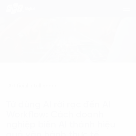
Dịch Vụ
Lĩnh Vực
Phương Pháp
Artificial Intelligence
Nghiên Cứu
Từ dùng AI rời rạc đến AI
Về Chúng Tôi
Workflow: Cách doanh
Liên hệ
nghiệp biến AI thành hiệu
quả vận hành thực tế