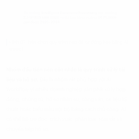
Hình 07: Nên chọn quy trình nào để tự động hóa bằng AI
trước?
Nhóm đầu tiên nên cân nhắc là quy trình xử lý tài
liệu và hồ sơ.
Đây là nhóm rất phù hợp với AI
Workflow vì nhiều doanh nghiệp vẫn phải xử lý hợp
đồng, chứng từ, hồ sơ nhân sự, công văn, tài liệu kỹ
thuật hoặc biểu mẫu nội bộ bằng cách thủ công. AI
có thể hỗ trợ đọc, trích xuất, phân loại, tóm tắt và
chuyển tiếp hồ sơ.