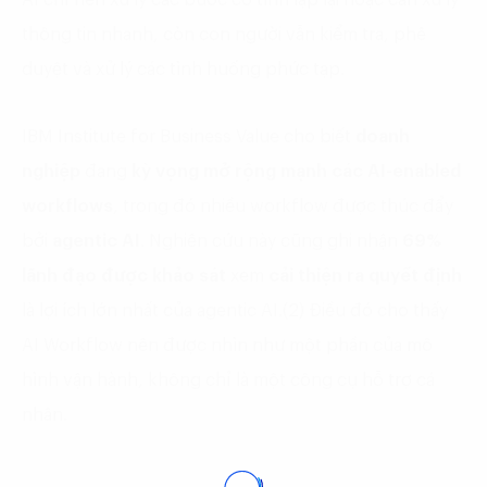
AI chỉ nên xử lý các bước có tính lặp lại hoặc cần xử lý
thông tin nhanh, còn con người vẫn kiểm tra, phê
duyệt và xử lý các tình huống phức tạp.
IBM Institute for Business Value cho biết
doanh
nghiệp
đang
kỳ vọng mở rộng mạnh các AI-enabled
workflows
, trong đó nhiều workflow được thúc đẩy
bởi
agentic AI
. Nghiên cứu này cũng ghi nhận
69%
lãnh đạo được khảo sát
xem
cải thiện ra quyết định
là lợi ích lớn nhất của agentic AI.(2) Điều đó cho thấy
AI Workflow nên được nhìn như một phần của mô
hình vận hành, không chỉ là một công cụ hỗ trợ cá
nhân.