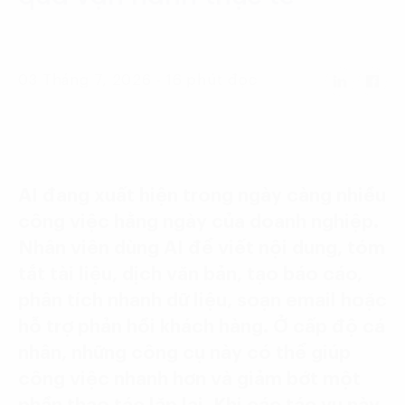
Language:
ENG
VIE
03 Tháng 7, 2026 - 16 phút đọc
AI đang xuất hiện trong ngày càng nhiều
công việc hằng ngày của doanh nghiệp.
Nhân viên dùng AI để viết nội dung, tóm
tắt tài liệu, dịch văn bản, tạo báo cáo,
phân tích nhanh dữ liệu, soạn email hoặc
hỗ trợ phản hồi khách hàng. Ở cấp độ cá
nhân, những công cụ này có thể giúp
công việc nhanh hơn và giảm bớt một