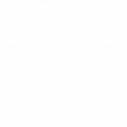
rạc
Cấp độ áp
Cá nhân hoặc
Quy trình nghiệp vụ
dụng
nhóm nhỏ
Dữ liệu đầu
Tùy từng
Được chuẩn hóa theo
vào
người dùng
workflow
Kiểm soát
Khó đồng
Có bước kiểm tra/phê
chất lượng
nhất
duyệt
Bảo mật
Khó kiểm soát
Có phân quyền và
chính sách dữ liệu
Đo hiệu quả
Khó đo ở cấp
Gắn với KPI quy trình
tổ chức
Khả năng
Phụ thuộc cá
Có thể nhân rộng
mở rộng
nhân
Vì vậy, vấn đề không nằm ở việc doanh nghiệp có