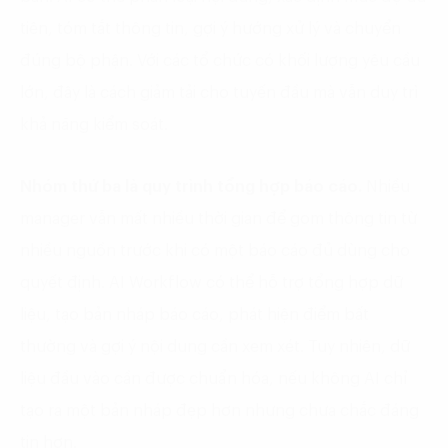
tiên, tóm tắt thông tin, gợi ý hướng xử lý và chuyển
đúng bộ phận. Với các tổ chức có khối lượng yêu cầu
lớn, đây là cách giảm tải cho tuyến đầu mà vẫn duy trì
khả năng kiểm soát.
Nhóm thứ ba là quy trình tổng hợp báo cáo.
Nhiều
manager vẫn mất nhiều thời gian để gom thông tin từ
nhiều nguồn trước khi có một báo cáo đủ dùng cho
quyết định. AI Workflow có thể hỗ trợ tổng hợp dữ
liệu, tạo bản nháp báo cáo, phát hiện điểm bất
thường và gợi ý nội dung cần xem xét. Tuy nhiên, dữ
liệu đầu vào cần được chuẩn hóa, nếu không AI chỉ
tạo ra một bản nháp đẹp hơn nhưng chưa chắc đáng
tin hơn.