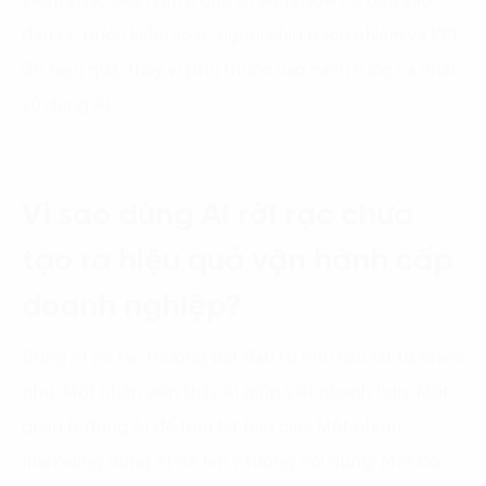
Điểm khác biệt nằm ở chỗ AI Workflow có đầu vào,
đầu ra, bước kiểm soát, người chịu trách nhiệm và KPI
đo hiệu quả, thay vì phụ thuộc vào cách từng cá nhân
sử dụng AI.
Vì sao dùng AI rời rạc chưa
tạo ra hiệu quả vận hành cấp
doanh nghiệp?
Dùng AI rời rạc thường bắt đầu từ nhu cầu rất tự nhiên
như: Một nhân viên thấy AI giúp viết nhanh hơn; Một
quản lý dùng AI để tóm tắt báo cáo; Một nhóm
marketing dùng AI để lên ý tưởng nội dung; Một bộ