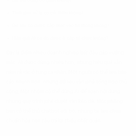
Lỗi thủ công có giảm không?
Thời gian xử lý có cải thiện không?
Dữ liệu có được cập nhật vào hệ thống không?
Hiệu quả AI có đo được ở cấp tổ chức không?
Đây là điểm nhiều doanh nghiệp bắt đầu gặp vướng
mắc. AI được dùng nhiều hơn, nhưng hiệu quả vẫn
nằm rải rác ở từng cá nhân. Một người có thể làm báo
cáo nhanh hơn, nhưng dữ liệu vẫn phải tổng hợp thủ
công. Một nhóm có thể dùng AI để soạn nội dung,
nhưng quy trình phê duyệt vẫn kéo dài. Một phòng
ban có thể thử chatbot nội bộ, nhưng tài liệu chưa
chuẩn hóa nên câu trả lời thiếu nhất quán.