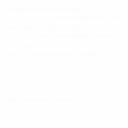
Intelligent Document Processing
là một ví dụ rõ cho
hướng này, khi kết hợp
OCR với AI/ML để đọc, khai
thác và phân loại dữ liệu từ tài liệu
.(3) Theo Global
Market Insights,
thị trường Intelligent Document
Processing
đạt
khoảng
2,3 tỷ USD năm 2024
và
được dự báo
tăng trưởng 24,7%
mỗi năm
trong giai
đoạn
2025–2034.
(4) Điều này cho thấy xử lý tài liệu
bằng AI không chỉ là một tính năng công nghệ, mà là
nhu cầu vận hành thực tế của doanh nghiệp.
Nhóm thứ hai là quy trình xử lý yêu cầu.
Điều này có
thể bao gồm ticket khách hàng, yêu cầu nội bộ, phản
hồi từ chi nhánh hoặc yêu cầu hỗ trợ giữa các phòng
ban. AI có thể phân loại nội dung, xác định mức độ ưu