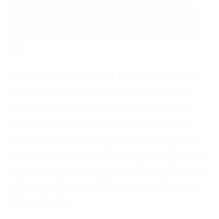
hàng, pháp lý, tài chính, nhân sự hoặc truyền thông
thương hiệu, nơi sai lệch nhỏ cũng có thể tạo rủi ro
lớn.
Vấn đề thứ ba là dữ liệu và bảo mật khó kiểm soát
.
Nếu nhân viên tự đưa tài liệu nội bộ, dữ liệu khách
hàng hoặc thông tin nhạy cảm vào các công cụ AI
khác nhau, doanh nghiệp khó biết dữ liệu nào đã
được sử dụng, được lưu ở đâu, ai có quyền truy cập
và ai chịu trách nhiệm nếu đầu ra sai. Khi AI đi vào môi
trường doanh nghiệp, câu chuyện không chỉ là năng
suất, mà còn là quản trị dữ liệu, phân quyền và trách
nhiệm giải trình.