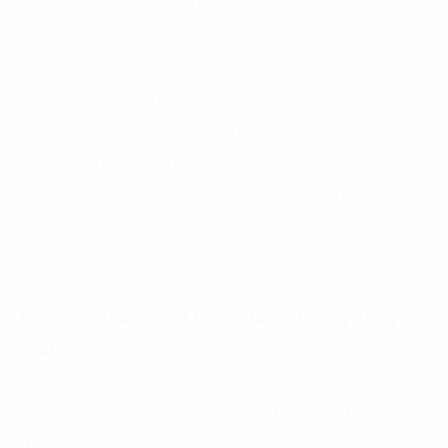
có thể hoàn thành phần việc của mình nhanh hơn,
nhưng nếu các bước trước và sau vẫn thủ công, tổng
thời gian của cả quy trình chưa chắc giảm. Ví dụ, AI có
thể giúp viết bản nháp báo cáo trong vài phút, nhưng
nếu dữ liệu đầu vào vẫn phải gom từ nhiều file Excel,
người quản lý vẫn phải kiểm tra lại từng số liệu, và kết
quả cuối cùng vẫn chưa được lưu vào hệ thống, thì
doanh nghiệp mới tối ưu được một đoạn nhỏ trong
toàn bộ luồng công việc.
Vấn đề thứ hai là chất lượng đầu ra không đồng
nhất.
Khi mỗi người dùng một công cụ, một bộ
prompt, một nguồn dữ liệu và một cách kiểm tra
riêng, kết quả rất khó chuẩn hóa. Điều này đặc biệt
đáng chú ý với các công việc liên quan đến khách