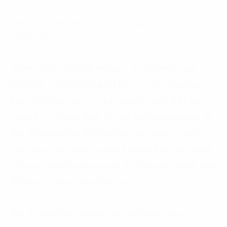
Hình 05: AI Workflow là thiết kế lại quy trình, không chỉ
thêm công cụ AI
Tài liệu được tải lên hệ thống → AI OCR trích xuất
thông tin → AI phân loại loại hồ sơ → hệ thống gợi ý
bước xử lý tiếp theo → nhân sự phụ trách kiểm tra
ngoại lệ → kết quả được lưu vào hệ thống quản trị. Ở
đây, AI không thay thế toàn bộ con người. AI xử lý
phần đọc, trích xuất và phân loại ban đầu; con người
kiểm tra các điểm quan trọng; hệ thống lưu lại kết quả
để phục vụ theo dõi và báo cáo.
Một AI Workflow thường cần sáu thành phần: