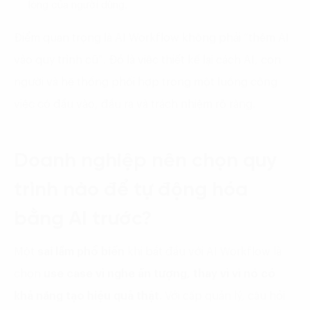
lòng của người dùng.
Điểm quan trọng là AI Workflow không phải “thêm AI
vào quy trình cũ”. Đó là việc thiết kế lại cách AI, con
người và hệ thống phối hợp trong một luồng công
việc có đầu vào, đầu ra và trách nhiệm rõ ràng.
Doanh nghiệp nên chọn quy
trình nào để tự động hóa
bằng AI trước?
Một
sai lầm phổ biến
khi bắt đầu với AI Workflow là
chọn
use case vì nghe ấn tượng, thay vì vì nó có
khả năng tạo hiệu quả thật.
Với cấp quản lý, câu hỏi