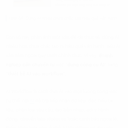
Hình 01: Dùng AI nhiều chưa chắc tạo hiệu quả vận hành
Con số này phản ánh một vấn đề rất thực tế: dùng AI
nhiều hơn chưa chắc tạo ra hiệu quả vận hành, nếu AI
vẫn nằm ngoài quy trình chính thức. Vì vậy,
doanh
nghiệp cần
chuyển
từ
việc “
dùng công cụ AI
” sang
“
thiết kế AI vào workflow
”.
AI Workflow là cách đưa AI vào một luồng công việc
cụ thể, nơi
AI
hỗ trợ tiếp nhận dữ liệu, đọc hiểu tài
liệu, phân loại yêu cầu, tạo bản nháp, gợi ý hành
động, chuyển tiếp nhiệm vụ hoặc cảnh báo ngoại lệ.