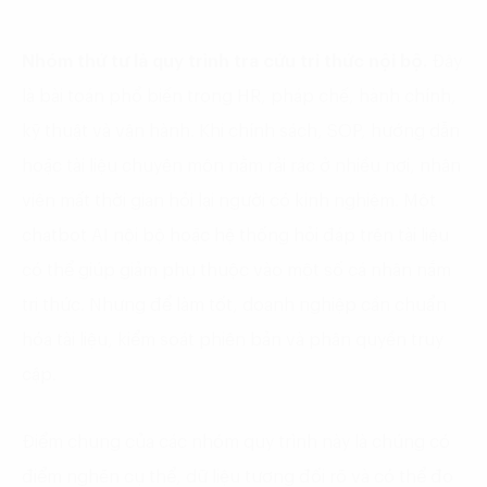
Nhóm thứ tư là quy trình tra cứu tri thức nội bộ.
Đây
là bài toán phổ biến trong HR, pháp chế, hành chính,
kỹ thuật và vận hành. Khi chính sách, SOP, hướng dẫn
hoặc tài liệu chuyên môn nằm rải rác ở nhiều nơi, nhân
viên mất thời gian hỏi lại người có kinh nghiệm. Một
chatbot AI nội bộ hoặc hệ thống hỏi đáp trên tài liệu
có thể giúp giảm phụ thuộc vào một số cá nhân nắm
tri thức. Nhưng để làm tốt, doanh nghiệp cần chuẩn
hóa tài liệu, kiểm soát phiên bản và phân quyền truy
cập.
Điểm chung của các nhóm quy trình này là chúng có
điểm nghẽn cụ thể, dữ liệu tương đối rõ và có thể đo