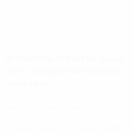
dùng AI hay không. Vấn đề nằm ở chỗ AI đang được
đặt ở đâu trong mô hình vận hành: nằm ngoài quy
trình, nằm trong từng tác vụ rời rạc, hay được thiết kế
thành một workflow có kiểm soát.
AI Workflow là thiết kế lại quy
trình, không chỉ là thêm một
công cụ AI
AI Workflow không đơn giản là mua thêm một phần
mềm AI hoặc cho nhân viên dùng chatbot trong công
việc. Cách hiểu đúng hơn là: doanh nghiệp thiết kế lại
một luồng công việc để AI tham gia vào những bước