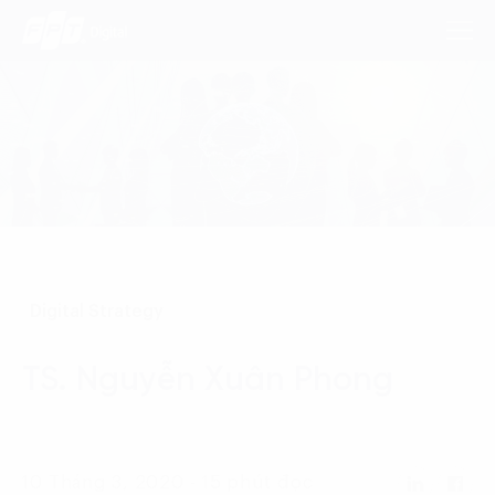
Dịch Vụ
Lĩnh Vực
Phương Pháp
Digital Strategy
Nghiên Cứu
TS. Nguyễn Xuân Phong
Về Chúng Tôi
Liên hệ
10 Tháng 3, 2020 - 15 phút đọc