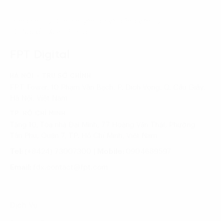
Trang chủ
Các chuyên gia và giảng viên
TS. Nguyễn Xuân Phong
FPT Digital
HÀ NỘI - TRỤ SỞ CHÍNH
FPT Tower, 10 Phạm Văn Bạch, P. Dịch Vọng, Q. Cầu Giấy,
Hà Nội, Việt Nam
TP. HỒ CHÍ MINH
Tầng 10, Tòa nhà Đại Minh, 77 Hoàng Văn Thái, Phường
Tân Phú, Quận 7, TP. Hồ Chí Minh, Việt Nam
Tel:
(+8424) 73007300
|
Mobile:
0904689597
Email:
fdx.contact@fpt.com
Dịch Vụ