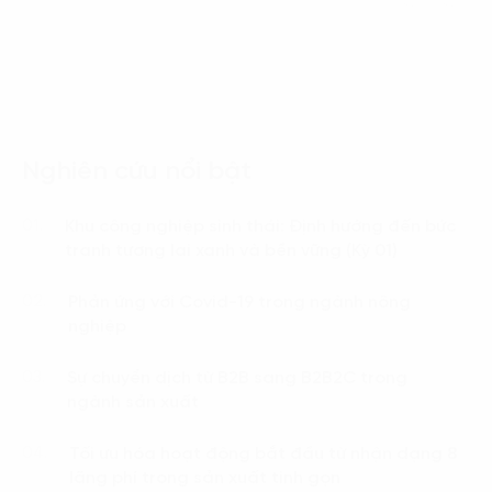
Language:
ENG
VIE
Nghiên cứu nổi bật
Khu công nghiệp sinh thái: Định hướng đến bức
01.
tranh tương lai xanh và bền vững (Kỳ 01)
Phản ứng với Covid-19 trong ngành nông
02.
nghiệp
Sự chuyển dịch từ B2B sang B2B2C trong
03.
ngành sản xuất
Tối ưu hóa hoạt động bắt đầu từ nhận dạng 8
04.
lãng phí trong sản xuất tinh gọn