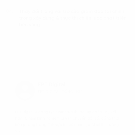
Thay đổi trong vai trò của giám đốc tài chính
04.
trong xây dựng & thực thi chiến lược phát triển
bền vững
FPT Digital
FPT DIGITAL TỔNG HỢP
FPT Digital là công ty tư vấn trực thuộc tập đoàn FPT, với
hơn 15 năm kinh nghiệm tư vấn chuyển đổi số, đồng thời
tiên phong trong lĩnh vực trí tuệ nhân tạo AI tại thị trường
VN