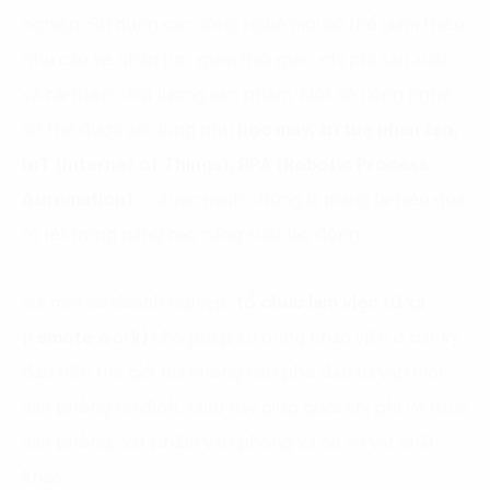
nghiệp. Sử dụng các công nghệ mới có thể giảm thiểu
nhu cầu về nhân lực, giảm thời gian, chi phí sản xuất
và cải thiện chất lượng sản phẩm. Một số công nghệ
có thể được áp dụng như
học máy, trí tuệ nhân tạo,
IoT (Internet of Things), RPA (Robotic Process
Automation)
,… được minh chứng là mang lại hiệu quả
rõ rệt trong nâng cao năng suất lao động.
Với một số doanh nghiệp,
tổ chức làm việc từ xa
(remote work)
cho phép sử dụng nhân viên ở bất kỳ
đâu trên thế giới mà không cần phải đầu tư vào một
văn phòng cố định. Điều này giúp giảm chi phí về thuê
văn phòng, vật phẩm văn phòng và cơ sở vật chất
khác.