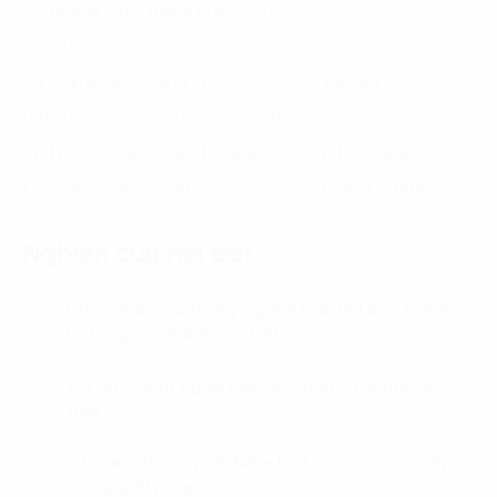
(2) Digital Workplace Market. (2021).
Grandviewresearch.
(3) Digitalization and Employment, A Review (2022).
International Labour Organization.
(4) Human Capital and Digital Skills in the Digital
Economy and Society Index (2022). Digital Strategy.
Nghiên cứu nổi bật
Chuyển đổi số trong ngành bán lẻ | Bức tranh
01.
từ tổng quan đến chi tiết
Dự án “Công nghệ bán lẻ“ chạm ”tới thế hệ
02.
mới”
Chuyển đổi số y tế: Nắm bắt xu hướng và xây
03.
dựng giải pháp