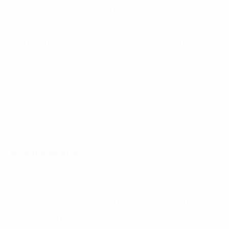
Câu hỏi đặt ra là doanh nghiệp nào tận dụng được
nguồn nhân lực mới trong thời đại số sẽ tạo ra được
lợi thế cạnh tranh khác biệt và vươn lên trong kỷ
nguyên số.
Nguồn tham khảo
(1) Manyika et al., (2017). Jobs lost, jobs gained: What
the future of work will mean for jobs, skills, and
wages. Mckinsey.