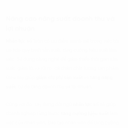
Nâng cao năng suất doanh thu và
lợi nhuận
Nhân lực số
luôn có ưu điểm mạnh mẽ trong việc tối
ưu hóa quy trình sản xuất, tăng cường hiệu suất làm
việc. Sử dụng công nghệ để giảm thiểu thời gian sản
xuất, giảm lỗi và rủi ro, cải thiện chất lượng sản phẩm.
Điều này giúp
giảm chi phí sản xuất
và
tăng năng
suất
, từ đó tăng doanh thu và lợi nhuận.
Cùng với đó, xây dựng đội ngũ
nhân lực số
sẽ giúp
doanh nghiệp từng bước
tăng cường hiệu suất
làm
việc của nhân viên. Đào tạo nhân viên để tăng cường