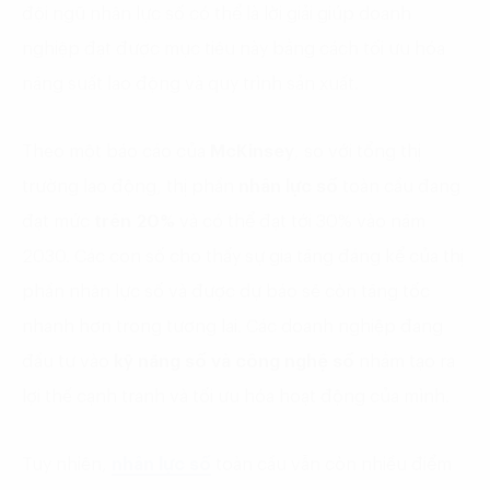
đội ngũ nhân lực số có thể là lời giải giúp doanh
nghiệp đạt được mục tiêu này bằng cách tối ưu hóa
năng suất lao động và quy trình sản xuất.
Theo một báo cáo của
McKinsey
, so với tổng thị
trường lao động, thị phần
nhân lực số
toàn cầu đang
đạt mức
trên 20%
và có thể đạt tới 30% vào năm
2030. Các con số cho thấy sự gia tăng đáng kể của thị
phần nhân lực số và được dự báo sẽ còn tăng tốc
nhanh hơn trong tương lai. Các doanh nghiệp đang
đầu tư vào
kỹ năng số và công nghệ số
nhằm tạo ra
lợi thế cạnh tranh và tối ưu hóa hoạt động của mình.
Tuy nhiên,
nhân lực số
toàn cầu vẫn còn nhiều điểm