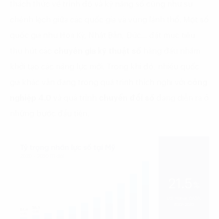
thách thức về trình độ và kỹ năng số cũng như sự
chênh lệch giữa các quốc gia và vùng lãnh thổ. Một số
quốc gia như Hoa Kỳ, Nhật Bản, Đức… đặt mục tiêu
thu hút các
chuyên gia kỹ thuật số
hàng đầu nhằm
khởi tạo các năng lực mới. Trong khi đó, nhiều quốc
gia khác vẫn đang trong quá trình thích nghi với
công
nghiệp 4.0
và quá trình
chuyển đổi số
đang diễn ra ở
những bước đầu tiên.