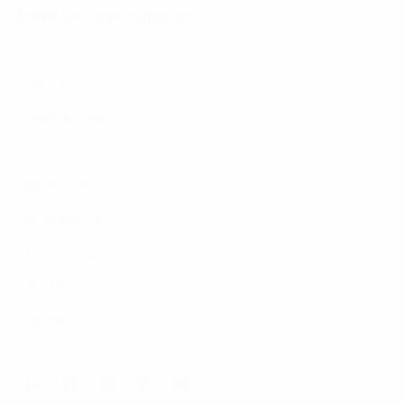
Email:
fdx.contact@fpt.com
Dịch Vụ
Phương Pháp
Lĩnh Vực
Nghiên Cứu
Về Chúng Tôi
Tuyển Dụng
Tin Tức
Liên Hệ