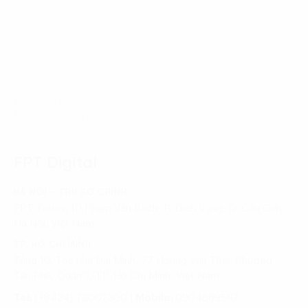
Trang chủ
Chiến lược
Xây dựng đội ngũ nhân lực số
Nhân lực số: Cơ hội, tiềm năng cho doanh nghiệp phát
triển
FPT Digital
HÀ NỘI - TRỤ SỞ CHÍNH
FPT Tower, 10 Phạm Văn Bạch, P. Dịch Vọng, Q. Cầu Giấy,
Hà Nội, Việt Nam
TP. HỒ CHÍ MINH
Tầng 10, Tòa nhà Đại Minh, 77 Hoàng Văn Thái, Phường
Tân Phú, Quận 7, TP. Hồ Chí Minh, Việt Nam
Tel:
(+8424) 73007300
|
Mobile:
0904689597