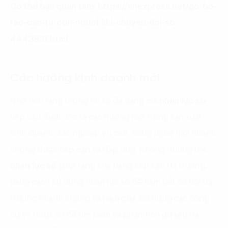
Có thể bạn quan tâm: https://vnexpress.net/go-bo-
rao-can-tu-con-nguoi-khi-chuyen-doi-so-
4443931.html
Các hướng kinh doanh mới
Nhờ nền tảng thông tin số đa dạng mà
nhân lực số
tiếp cận được mở ra các hướng mới trong sản xuất
kinh doanh, các nghiệp vụ mới, công nghệ mới nhanh
chóng được tiếp cận và đáp ứng. Không những thế
nhân lực số
giúp tăng khả năng tiếp cận thị trường.
Bằng cách sử dụng nhân lực số để nắm bắt cơ hội thị
trường nhanh chóng và hiệu quả. Sử dụng các công
cụ kỹ thuật số để tìm kiếm và phân tích dữ liệu thị