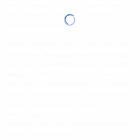
hút các chuyên gia kỹ thuật số, trong khi các quốc gia
khác vẫn đang trong quá trình thích nghi với cuộc
cách mạng công nghiệp 4.0.
Bức tranh về nhân lực số cũng cho thấy những dấu
hiệu về sự
mất cân bằng giữa các nhóm tuổi.
Thống
kê cho thấy
71% lao động trẻ
từ 16 tới 24 tuổi
được
đào tạo
về kỹ năng số, trong khi con số này ở nhóm
54 tới 75 tuổi chỉ là 29% tạo ra rủi ro cho các nhóm
lớn tuổi có thể không bắt kịp các yêu cầu của thời đại
số và không cạnh tranh được việc làm.
Do vậy, việc
tìm ra phương thức để phổ cập hóa các kỹ năng sẽ là
thách thức chung của các quốc gia nhằm đảm bảo sự
ổn định xã hội trong lâu dài.