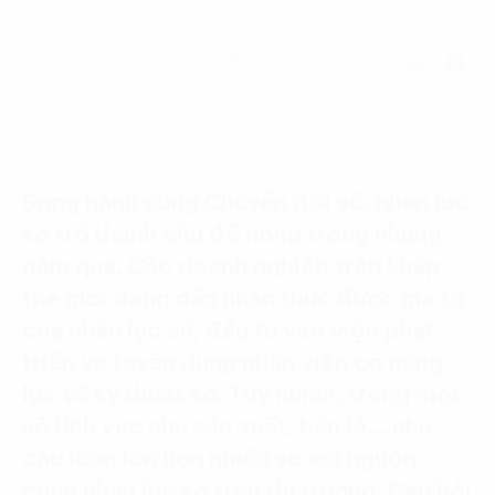
Language:
ENG
VIE
17 Tháng 5, 2023 - 5 phút đọc
Song hành cùng Chuyển đổi số, nhân lực
số trở thành chủ đề nóng trong những
năm qua. Các doanh nghiệp trên khắp
thế giới đang dần nhận thức được giá trị
của nhân lực số, đầu tư vào việc phát
triển và tuyển dụng nhân viên có năng
lực về kỹ thuật số. Tuy nhiên, trong một
số lĩnh vực như sản xuất, bán lẻ… nhu
cầu luôn lớn hơn nhiều so với nguồn
cung nhân lực số trên thị trường. Câu hỏi