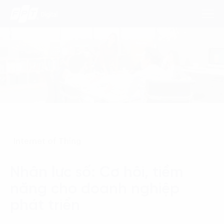
Dịch Vụ
Lĩnh Vực
Phương Pháp
Internet of Thing
Nghiên Cứu
Nhân lực số: Cơ hội, tiềm
Về Chúng Tôi
năng cho doanh nghiệp
Liên hệ
phát triển