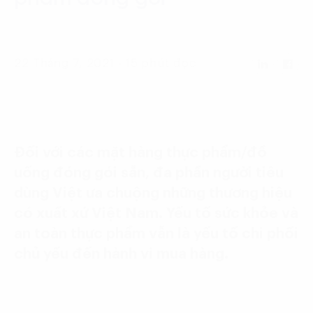
Language:
ENG
VIE
22 Tháng 7, 2021 - 15 phút đọc
Đối với các mặt hàng thực phẩm/đồ
uống đóng gói sẵn, đa phần người tiêu
dùng Việt ưa chuộng những thương hiệu
có xuất xứ Việt Nam. Yếu tố sức khỏe và
an toàn thực phẩm vẫn là yếu tố chi phối
chủ yếu đến hành vi mua hàng.