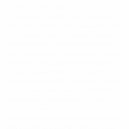
Việt Nam là một trong những nước tiêu thụ thực phẩm
lớn nhất trong khu vực Đông Nam Á với tốc độ tăng
trưởng ngành bán lẻ thực phẩm trong giai đoạn 2016
– 2020 trung bình 10% với tỉ trọng cao nhất đến từ
thực phẩm tươi sống, tiếp theo là thực phẩm đóng
hộp, đồ uống không cồn, đồ uống có cồn. Trong đó,
thị trường đồ ăn đóng gói tại Việt Nam tăng trưởng
7.7%/năm, nước giải khát không cồn tăng 8.3% trong
giai đoạn này, giai đoạn 2021 – 2023 được dự đoán sẽ
duy trì mức tăng trưởng của giai đoạn 2016-2020
hoặc thấp hơn ở mức tương đối do ảnh hưởng của
dịch Covid đến toàn bộ nền kinh tế xã hội. Dù vậy, xu
hướng tiêu dùng nói chung của ngành thực phẩm/đồ
uống đóng hộp cũng được đánh giá sẽ duy trì tích