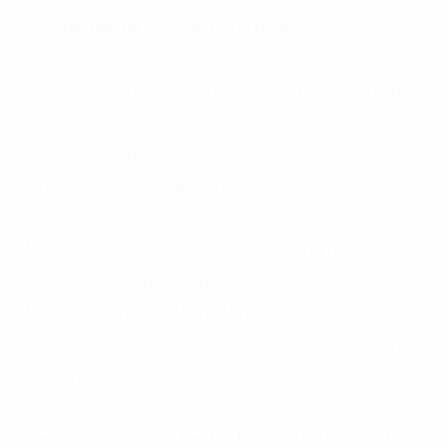
(1)
cực, đặc biệt tại khu vực Đông Nam Á.
Mức độ tăng trưởng của ngành thực phẩm đóng gói
năm 2020 tại khu vực thành thị của Việt Nam là 23%,
ngành đồ uống là 2%, còn tại các khu vực nông thôn
con số này ở mức thấp hơn, lần lượt là 15% và 1%. Tuy
nhiên, yếu tố dịch bệnh Covid được dự đoán sẽ tác
động nhiều đến khu vực thành thị trong năm 2021,
khiến tốc độ tăng trưởng của thực phẩm đóng gói và
đồ uống tại khu vực thành thị giảm mạnh, còn ở khu
vực nông thôn thậm chí mức độ tiêu thụ đồ uống sẽ
(2)
cao hơn.
Acecook, Ajnomoto, Nestle, Masan, Uniben… sở hữu