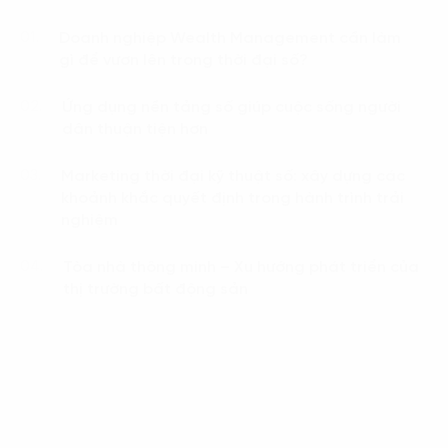
Doanh nghiệp Wealth Management cần làm
01.
gì để vươn lên trong thời đại số?
Ứng dụng nền tảng số giúp cuộc sống người
02.
dân thuận tiện hơn
Marketing thời đại kỹ thuật số: xây dựng các
03.
khoảnh khắc quyết định trong hành trình trải
nghiệm
Tòa nhà thông minh – Xu hướng phát triển của
04.
thị trường bất động sản