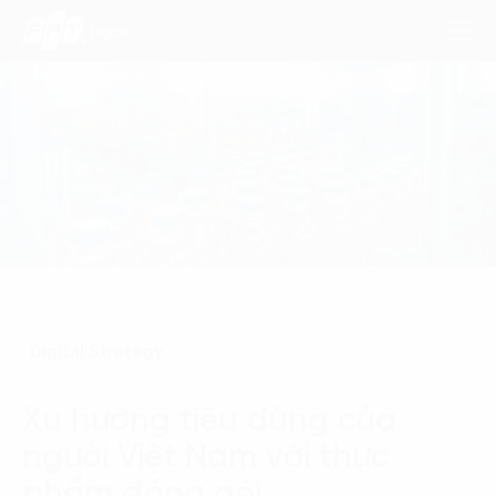
Dịch Vụ
Lĩnh Vực
Phương Pháp
Nghiên Cứu
Digital Strategy
Về Chúng Tôi
Xu hướng tiêu dùng của
Liên hệ
người Việt Nam với thực
phẩm đóng gói