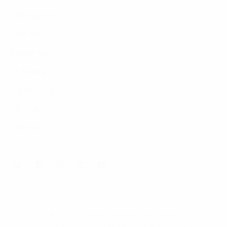
Phương Pháp
Lĩnh Vực
Nghiên Cứu
Về Chúng Tôi
Tuyển Dụng
Tin Tức
Liên Hệ
© 2026 FPT Digital. All Rights Reserved.
Điều khoản sử dụng
Chính sách bảo mật
Sitemap