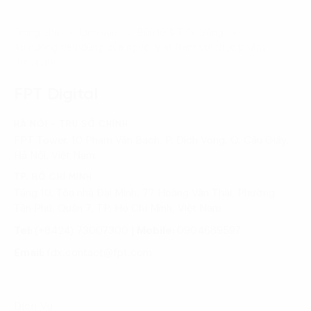
Trang chủ
Lĩnh vực
Bán lẻ & Tiêu dùng
Xu hướng tiêu dùng của người Việt Nam với thực phẩm
đóng gói
FPT Digital
HÀ NỘI - TRỤ SỞ CHÍNH
FPT Tower, 10 Phạm Văn Bạch, P. Dịch Vọng, Q. Cầu Giấy,
Hà Nội, Việt Nam
TP. HỒ CHÍ MINH
Tầng 10, Tòa nhà Đại Minh, 77 Hoàng Văn Thái, Phường
Tân Phú, Quận 7, TP. Hồ Chí Minh, Việt Nam
Tel:
(+8424) 73007300
|
Mobile:
0904689597
Email:
fdx.contact@fpt.com
Dịch Vụ