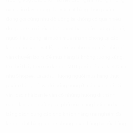
trưởng vượt bậc cho hầu hết các ngành trong những
năm gần đây nhưng đối với mặt hàng thực phẩm
đóng gói cũng như đồ uống lại không có quá nhiều
đột phá. Giá cả của những mặt hàng này tương đối rẻ,
người tiêu dùng lại muốn mua nhanh chóng tại các
kênh bán hàng vật lý, do đó họ cho rằng mức chi phí
vận chuyển bỏ ra để mua hàng là không tương xứng.
Có thể thấy trên các kênh TMĐT phổ biến tại Việt Nam
như Shopee, Lazada,… lượng người mua hàng thực
phẩm đóng gói và đồ uống cũng ở mức hạn chế. Dù
vậy, các nhà bán lẻ vẫn có những hướng đi thành
công khi tăng cường độ phủ của mạng lưới bán hàng
bằng cách cung cấp cho khách hàng trải nghiệm đa
kênh – đặt hàng online nhưng nhận hàng tại cửa hàng.