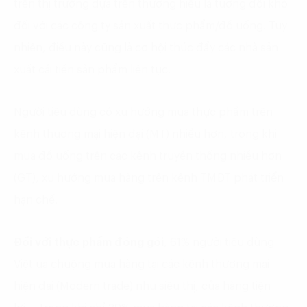
trên thị trường dựa trên thương hiệu là tương đối khó
đối với các công ty sản xuất thực phẩm/đồ uống. Tuy
nhiên, điều này cũng là cơ hội thúc đẩy các nhà sản
xuất cải tiến sản phẩm liên tục.
Người tiêu dùng có xu hướng mua thực phẩm trên
kênh thương mại hiện đại (MT) nhiều hơn, trong khi
mua đồ uống trên các kênh truyền thống nhiều hơn
(GT), xu hướng mua hàng trên kênh TMĐT phát triển
hạn chế.
Đối với thực phẩm đóng gói
, 61% người tiêu dùng
Việt ưa chuộng mua hàng tại các kênh thương mại
hiện đại (Modern trade) như siêu thị, cửa hàng tiện