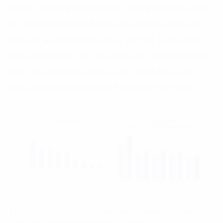
dưỡng, nguồn gốc được NTD Việt Nam đánh giá là có
tác động lớn nhất tới hành vi mua hàng của họ, tiếp
đến mới là yếu tố thương hiệu, kích cỡ, bao bì, đặc
biệt với người có mức thu nhập cao, những người có
mức thu nhập trung bình lại chú trọng đến yếu tố
dinh dưỡng nhiều hơn yếu tố có lợi cho sức khỏe.
Hình 5. Các yếu tố quyết định hành vi mua thực phẩm
(4)
của NTD Việt Nam theo mức thu nhập