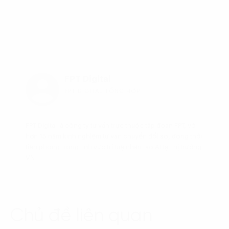
FPT Digital
FPT DIGITAL TỔNG HỢP
FPT Digital là công ty tư vấn trực thuộc tập đoàn FPT, với
hơn 15 năm kinh nghiệm tư vấn chuyển đổi số, đồng thời
tiên phong trong lĩnh vực trí tuệ nhân tạo AI tại thị trường
VN
Chủ đề liên quan