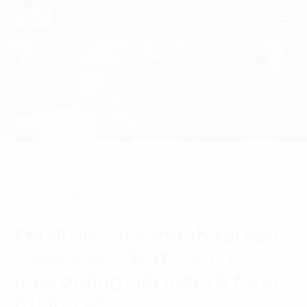
Dịch Vụ
Lĩnh Vực
Phương Pháp
Data & Analytics
Nghiên Cứu
Khi dữ liệu trở thành tài sản
Về Chúng Tôi
chiến lược: “Đất canh tác”
Liên hệ
nuôi dưỡng đổi mới và tăng
trưởng số