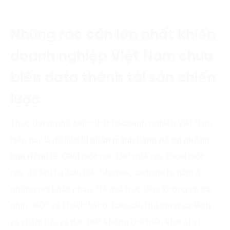
Những rào cản lớn nhất khiến
doanh nghiệp Việt Nam chưa
biến data thành tài sản chiến
lược
Thực trạng phổ biến nhất tại doanh nghiệp Việt Nam
hiện nay là
dữ liệu bị phân mảnh nặng nề tại phòng
ban riêng lẻ.
CRM một nơi, ERP một nơi, Excel một
nơi, dữ liệu từ Zalo OA, Shopee, website lại nằm ở
những nơi khác nhau. Hệ quả trực tiếp: không có cái
nhìn 360° về khách hàng, báo cáo thủ công sai lệch
và chậm trễ, và đặc biệt không thể triển khai AI vì