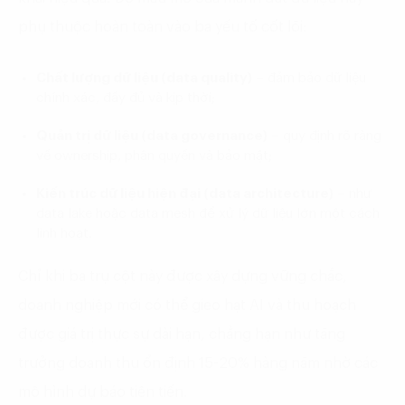
phụ thuộc hoàn toàn vào ba yếu tố cốt lõi:
Chất lượng dữ liệu (data quality)
– đảm bảo dữ liệu
chính xác, đầy đủ và kịp thời;
Quản trị dữ liệu (data governance)
– quy định rõ ràng
về ownership, phân quyền và bảo mật;
Kiến trúc dữ liệu hiện đại (data architecture)
– như
data lake hoặc data mesh để xử lý dữ liệu lớn một cách
linh hoạt.
Chỉ khi ba trụ cột này được xây dựng vững chắc,
doanh nghiệp mới có thể gieo hạt AI và thu hoạch
được giá trị thực sự dài hạn, chẳng hạn như tăng
trưởng doanh thu ổn định 15-20% hàng năm nhờ các
mô hình dự báo tiên tiến.