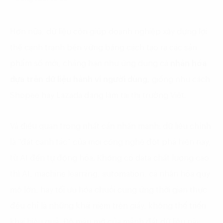
Hơn nữa, dữ liệu còn giúp doanh nghiệp xây dựng lợi
thế cạnh tranh bền vững bằng cách tạo ra các sản
phẩm số mới, chẳng hạn như ứng dụng cá
nhân hóa
dựa trên dữ liệu hành vi người dùng,
giống như cách
Shopee hay Lazada đang làm tại thị trường Việt.
Và điều quan trọng nhất cần nhấn mạnh: dữ liệu chính
là “đất canh tác” của mọi công nghệ đột phá hiện nay,
từ AI đến tự động hóa. Không có data chất lượng cao
thì AI, machine learning, automation, cá nhân hóa quy
mô lớn, hay tối ưu hóa chuỗi cung ứng thời gian thực
đều chỉ là những khái niệm trên giấy, không thể triển
khai hiệu quả. Độ màu mỡ của mảnh đất dữ liệu này