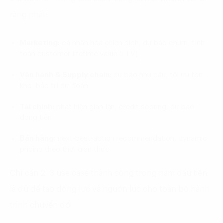
ràng nhất:
Marketing:
cá nhân hóa chiến dịch, dự báo churn, tính
toán customer lifetime value (LTV)
Vận hành & Supply chain:
dự báo nhu cầu, tối ưu tồn
kho, bảo trì dự đoán
Tài chính:
phát hiện gian lận, credit scoring, dự báo
dòng tiền
Bán hàng:
next-best-action recommendation, dynamic
pricing theo thời gian thực
Chỉ cần 2–3 use case thành công trong năm đầu tiên
là đủ để tạo động lực và nguồn lực cho toàn bộ hành
trình chuyển đổi.