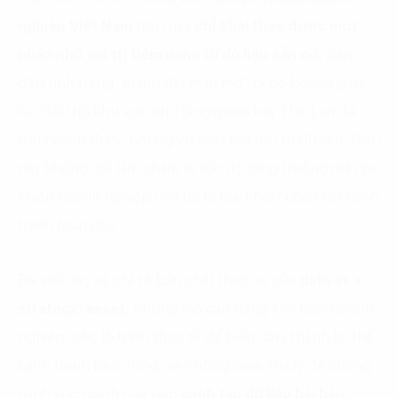
nghiệp Việt Nam
hiện nay
chỉ khai thác được một
phần nhỏ giá trị tiềm năng từ dữ liệu sẵn có,
dẫn
đến tình trạng “mảnh đất màu mỡ” bị bỏ hoang giữa
lúc đối thủ khu vực như Singapore hay Thái Lan đã
thu hoạch được những vụ mùa bội thu từ dữ liệu. Điều
này không chỉ làm chậm lại tốc độ tăng trưởng mà còn
khiến doanh nghiệp Việt dễ bị loại khỏi cuộc chơi cạnh
tranh toàn cầu.
Bài viết này sẽ chỉ rõ bản chất thực sự của
data as a
strategic asset,
những rào cản đang kìm hãm doanh
nghiệp Việt, lộ trình thực tế để biến data thành lợi thế
cạnh tranh bền vững, và những case study đã chứng
minh sức mạnh của việc
canh tác dữ liệu bài bản.