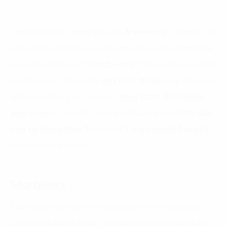
Song song đó, trong lĩnh vực
Marketing,
Vinamilk tận
dụng dữ liệu hành vi người xem và Social Listening để
sản xuất nội dung
“Youtube-first”
nhắm đúng insight
khách hàng. Chiến lược
dựa trên dữ liệu này
đã mang
lại thành tích kỷ lục, với mức
tăng 122% thời lượng
xem
và giúp Vinamilk trở thành thương hiệu
CPG đầu
tiên tại Đông Nam Á
đạt mốc
1 triệu người đăng ký
trên nền tảng này.(6)
Starbucks
Starbucks vận hành hệ thống dữ liệu tiêu dùng lớn
nhờ ứng dụng di động, thẻ thành viên và mạng lưới