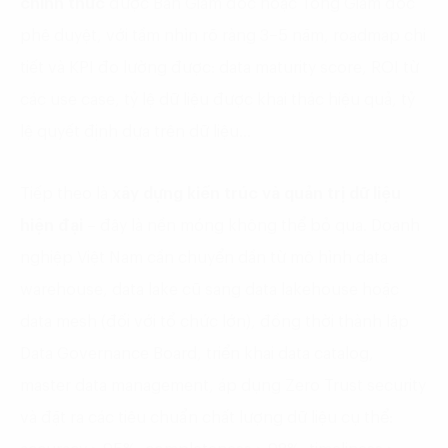
chính thức
được Ban Giám đốc hoặc Tổng Giám đốc
phê duyệt, với tầm nhìn rõ ràng 3–5 năm, roadmap chi
tiết và KPI đo lường được: data maturity score, ROI từ
các use case, tỷ lệ dữ liệu được khai thác hiệu quả, tỷ
lệ quyết định dựa trên dữ liệu…
Tiếp theo là
xây dựng kiến trúc và quản trị dữ liệu
hiện đại
– đây là nền móng không thể bỏ qua. Doanh
nghiệp Việt Nam cần chuyển dần từ mô hình data
warehouse, data lake cũ sang data lakehouse hoặc
data mesh (đối với tổ chức lớn), đồng thời thành lập
Data Governance Board, triển khai data catalog,
master data management, áp dụng Zero Trust security
và đặt ra các tiêu chuẩn chất lượng dữ liệu cụ thể: