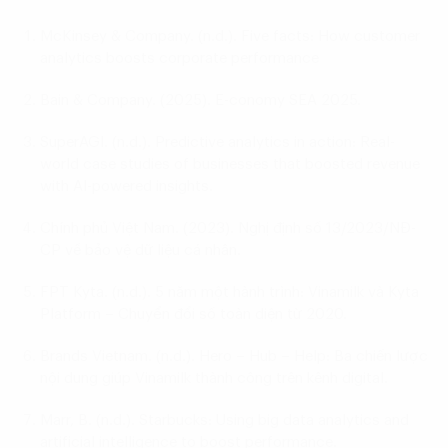
McKinsey & Company. (n.d.).
Five facts: How customer
analytics boosts corporate performance
Bain & Company. (2025).
E-conomy SEA 2025
.
SuperAGI. (n.d.).
Predictive analytics in action: Real-
world case studies of businesses that boosted revenue
with AI-powered insights
.
Chính phủ Việt Nam. (2023).
Nghị định số 13/2023/NĐ-
CP về bảo vệ dữ liệu cá nhân
.
FPT Kyta. (n.d.).
5 năm một hành trình: Vinamilk và Kyta
Platform – Chuyển đổi số toàn diện từ 2020
.
Brands Vietnam. (n.d.).
Hero – Hub – Help: Ba chiến lược
nội dung giúp Vinamilk thành công trên kênh digital
.
Marr, B. (n.d.).
Starbucks: Using big data analytics and
artificial intelligence to boost performance.