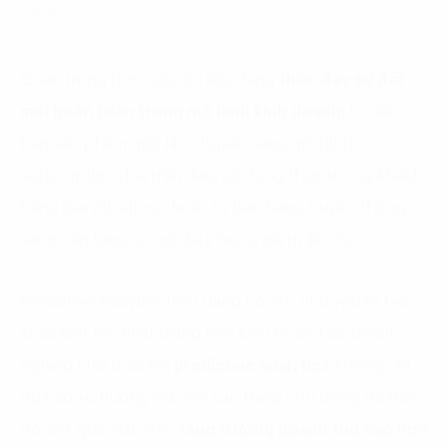
suấ
Quan trọng hơn nữa, dữ liệu đang
thúc đẩy sự đổi
mới hoàn toàn trong mô hình kinh doanh
: từ việc
bán sản phẩm một lần chuyển sang mô hình
subscription dựa trên data sử dụng thực tế của khách
hàng (servitization), hoặc từ bán hàng truyền thống
sang nền tảng số nơi data tạo ra giá trị liên tục.
Predictive analytics hiện đang nổi lên như yếu tố tạo
khác biệt lớn nhất trong nền kinh tế số. Các doanh
nghiệp khai thác tốt
predictive analytics
không chỉ
dự báo xu hướng mà còn can thiệp chủ động để thay
đổi kết quả, dẫn đến
tăng trưởng doanh thu cao hơn