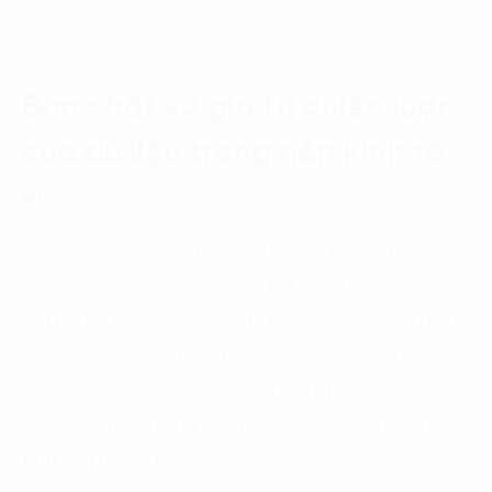
Bản chất và giá trị chiến lược
của dữ liệu trong nền kinh tế
số
Khác hẳn với các loại tài sản hữu hình truyền thống
như máy móc, nhà xưởng hay bất động sản – những
thứ bị khấu hao và giảm giá trị theo thời gian –
dữ liệu
sở hữu những đặc tính độc đáo khiến nó trở thành tài
sản duy nhất có khả năng tăng giá trị theo cấp số
nhân mà
không hề bị hao mòn
. Trước hết, dữ liệu có
tính tích lũy vô hạn
nhờ hiệu ứng mạng lưới (network