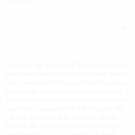
Language:
ENG
VIE
17 Tháng 12, 2025 - 16 phút đọc
Trong kỷ nguyên số, dữ liệu không còn là
sản phẩm phụ của hoạt động kinh doanh
nữa – nó chính là tài sản chiến lược quan
trọng nhất mà mọi doanh nghiệp đang
sở hữu. Hãy tưởng tượng dữ liệu như một
mảnh đất màu mỡ: đất đai hữu hình thì
có giới hạn, còn “đất canh tác dữ liệu”
lại sinh sôi theo cấp số nhân khi được