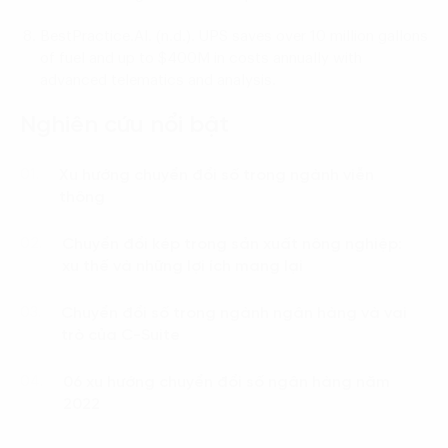
BestPractice.AI. (n.d.).
UPS saves over 10 million gallons
of fuel and up to $400M in costs annually with
advanced telematics and analysis
.
Nghiên cứu nổi bật
Xu hướng chuyển đổi số trong ngành viễn
01.
thông
Chuyển đổi kép trong sản xuất nông nghiệp:
02.
xu thế và những lợi ích mang lại
Chuyển đổi số trong ngành ngân hàng và vai
03.
trò của C-Suite
06 xu hướng chuyển đổi số ngân hàng năm
04.
2022