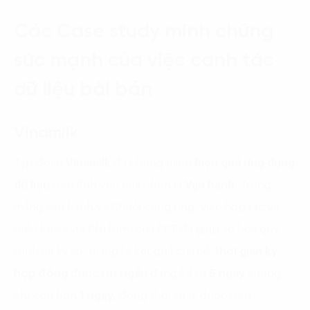
Các Case study minh chứng
sức mạnh của việc canh tác
dữ liệu bài bản
Vinamilk
Tập đoàn
Vinamilk
đã chứng minh
hiệu quả ứng dụng
dữ liệu
trên lĩnh vực mũi nhọn là
Vận hành
. Trong
mảng Vận hành và Chuỗi cung ứng, việc hợp tác và
triển khai Kyta Platform của FPT đã giúp số hóa quy
trình và ký số, mang lại kết quả cụ thể:
thời gian ký
hợp đồng
được
rút ngắn
đáng kể từ
5 ngày
xuống
chỉ còn hơn
1 ngày,
đồng thời xử lý được trên