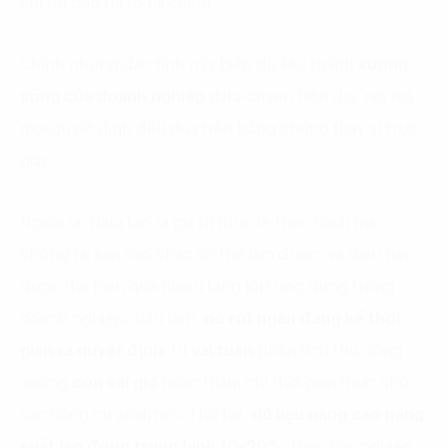
chí dự báo rủi ro tài chính.
Chính những đặc tính này biến dữ liệu thành
xương
sống của doanh nghiệp
data-driven hiện đại, nơi mà
mọi quyết định đều dựa trên bằng chứng thay vì trực
giác.
Ngoài ra, Data tạo ra giá trị thực tế theo cách mà
không tài sản nào khác có thể làm được, và điều này
được thể hiện qua nhiều tầng lớp ứng dụng trong
doanh nghiệp. Đầu tiên,
nó rút ngắn đáng kể thời
gian ra quyết định
: từ
vài tuần
phân tích thủ công
xuống
còn vài giờ
hoặc thậm chí thời gian thực nhờ
các công cụ analytics. Thứ hai,
dữ liệu nâng cao năng
suất lao động trung bình 10-20%,
theo các nghiên