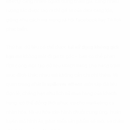
effect): càng nhiều người dùng tham gia, càng nhiều
tương tác được tạo ra thì giá trị của data càng lớn,
giống như cách mà mạng xã hội Facebook hay TikTok
phát triển.
Thứ hai, dữ liệu có thể được
tái sử dụng không giới
hạn
mà không mất đi giá trị gốc – bạn có thể phân
tích cùng một tập dữ liệu khách hàng cho hàng trăm
mục đích khác nhau mà không cần chi phí thêm. Và
quan trọng nhất là
spillover effect
: một tập dữ liệu
đơn lẻ, chẳng hạn như lịch sử mua hàng của khách
hàng, có thể đồng thời phục vụ cho marketing cá
nhân hóa, tối ưu hóa vận hành chuỗi cung ứng, huấn
luyện mô hình AI, phát triển sản phẩm số mới, và thậm