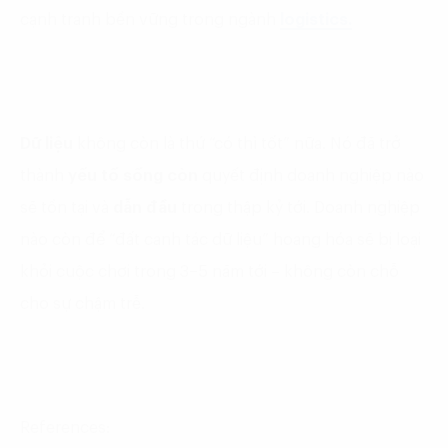
cạnh tranh bền vững trong ngành
logistics.
Dữ liệu
không còn là thứ “có thì tốt” nữa. Nó đã trở
thành
yếu tố sống còn
quyết định doanh nghiệp nào
sẽ tồn tại và
dẫn đầu
trong thập kỷ tới. Doanh nghiệp
nào còn để “đất canh tác dữ liệu” hoang hóa sẽ bị loại
khỏi cuộc chơi trong 3–5 năm tới – không còn chỗ
cho sự chậm trễ.
References: