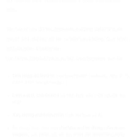
accuracy ≥ 95%, completeness ≥ 98%, timeliness ≥
99%.
Vận hành hóa dữ liệu (operationalizing data) là bước
quyết định dữ liệu có tạo ra tiền hay không. Quy trình
cơ bản gồm 4 bước liên
tục:https://digital.fpt.com/linh-vuc/logistics-van-tai
Thu thập dữ liệu
từ mọi touchpoint (website, app, POS,
CRM, ERP, social media…)
Làm sạch, chuẩn hóa
và tích hợp vào một nguồn duy
nhất
Xây dựng
mô hình
phân tích, dự báo và AI
Áp dụng trực tiếp vào
dashboard tự động, decision
engine
, sản phẩm số và quy trình vận hành hàng ngày