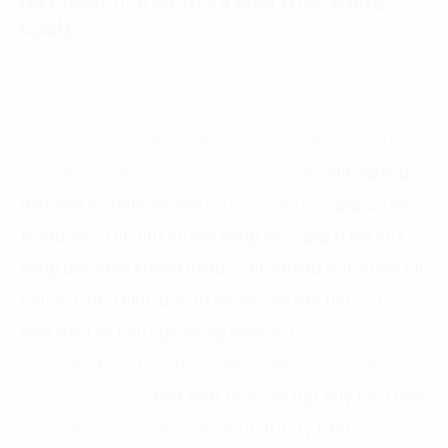
quy hoạch, đầu tư và khai thác đúng
cách.
Theo nghiên cứu kinh điển của McKinsey vẫn được
trích dẫn rộng rãi đến năm 2025, các
doanh nghiệp
dẫn đầu về data-driven
có khả năng cao
gấp 23 lần
trong việc thu hút khách hàng mới
,
gấp 9 lần khả
năng giữ chân khách hàng
và
khả năng đạt được lợi
nhuận trung bình gấp 19 lần so với đối thủ.
(1) Tại
Việt Nam và khu vực Đông Nam Á
, báo cáo e-
Conomy SEA 2025 của Google, Temasek và Bain &
Company dự báo
nền kinh tế số sẽ đạt quy mô GMV
(gross merchandise value) vượt
300 tỷ USD,
với