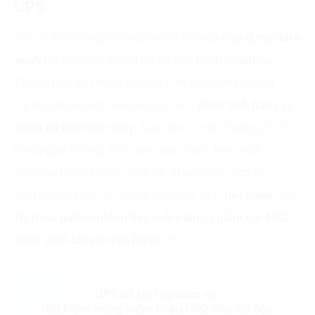
UPS
UPS là một trong những doanh nghiệp
ứng dụng data
analytic
sâu nhất trong tối ưu vận hành
logistics
.
Thông qua hệ thống ORION (On-Road Integrated
Optimization and Navigation), UPS
phân tích hàng tỷ
điểm dữ liệu
mỗi ngày
, bao gồm tuyến đường, tình
trạng giao thông, thời gian giao nhận, hiệu suất
phương tiện và hành vi tài xế. Theo phân tích từ
BestPractice.AI, hệ thống này giúp UPS
tiết kiệm
hơn
10 triệu gallon nhiên liệu mỗi năm
và
giảm tới 400
triệu USD chi phí vận hành
. (8)