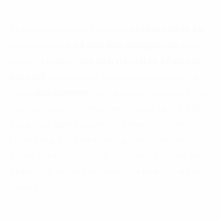
Dữ liệu này cho phép Starbucks
cá nhân hoá ưu đãi
trong ứng dụng,
đề xuất thức uống phù hợp
từng
người, và thậm chí
xác định vị trí tối ưu để mở cửa
hàng mới
thông qua mô hình location analytics. Hệ
thống
data platform
của Starbucks cũng giúp dự báo
nhu cầu nguyên liệu theo từng khu vực và thời điểm
trong ngày, giảm lãng phí và cải thiện trải nghiệm
khách hàng. Đây là minh chứng rõ ràng cho việc dữ
liệu trở thành “đất canh tác” nuôi dưỡng đổi mới sản
phẩm và tối ưu vận hành trong một hệ sinh thái bán lẻ
toàn cầu.