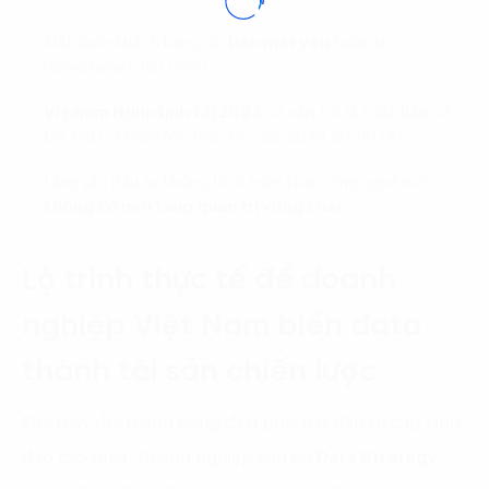
Mất data khách hàng do
bảo mật yếu
hoặc bị
ransomware tấn công
Vi phạm Nghị định 13/2023
và sắp tới là Luật Bảo vệ
Dữ liệu Cá nhân (có hiệu lực đầy đủ từ 2026) (4)
Lãng phí đầu tư khổng lồ vì triển khai công nghệ mà
không có nền tảng quản trị vững chắc
Lộ trình thực tế để doanh
nghiệp Việt Nam biến data
thành tài sản chiến lược
Mọi thay đổi thành công đều phải bắt đầu từ cấp lãnh
đạo cao nhất. Doanh nghiệp cần có
Data Strategy