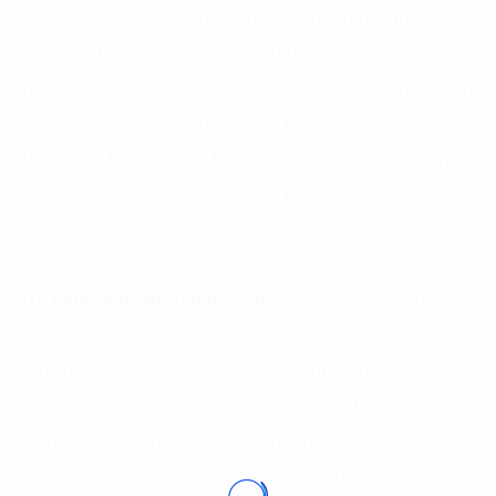
data là “việc của IT” chứ chưa phải trách nhiệm chiến
lược của toàn tổ chức. Nhân sự thiếu data literacy
nghiêm trọng – quyết định kinh doanh quan trọng vẫn
dựa vào “cảm giác lãnh đạo” dù kho dữ liệu đã đầy ắp
thông tin. Đây chính là lý do khiến hàng trăm tỷ đồng
đầu tư vào công nghệ mỗi năm tại Việt Nam phần lớn…
đổ sông đổ bể.
Hạ tầng và quản trị data yếu
là rào cản cuối cùng
nhưng cũng nguy hiểm nhất. Doanh nghiệp chi tiền
mua tool xịn, thuê cloud đắt đỏ nhưng không có Data
Governance Board, không có Master Data
Management, không có tiêu chuẩn chất lượng dữ liệu
rõ ràng. Ba rủi ro lớn nhất đang hiện hữu: