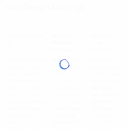
sâu (Deep Learning)
Trí tuệ nhân tạo
Máy học
Học sâu
AI
Machine
Deep
Learning
Learning
AI là một lĩnh vực
Máy học
là một
Học sâu
là
rộng hơn
, bao
phương pháp
một loại học
gồm cả
khoa học
phân tích dữ
máy
giúp
đào
dữ liệu và học
liệu tự động
tạo máy tính
máy,
cùng với các
hóa việc xây
thực hiện
lĩnh vực khác như
dựng mô hình
các nhiệm vụ
xử lý ngôn ngữ tự
phân tích. Đây
giống như
nhiên, thị giác
là
một nhánh
con người
,
máy tính và
của trí tuệ
chẳng hạn
robot
. Trong khi
nhân tạo (AI)
như nhận