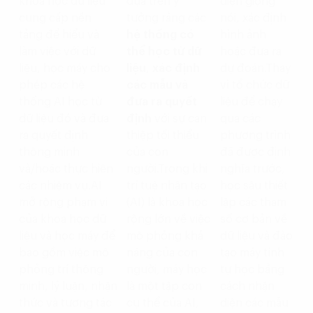
khoa học dữ liệu
dựa trên ý
diện giọng
cung cấp nền
tưởng rằng các
nói, xác định
tảng để hiểu và
hệ thống có
hình ảnh
làm việc với dữ
thể học từ dữ
hoặc đưa ra
liệu, học máy cho
liệu
,
xác định
dự đoán.
Thay
phép các hệ
các mẫu và
vì tổ chức dữ
thống AI học từ
đưa ra quyết
liệu để chạy
dữ liệu đó và đưa
định
với sự can
qua các
ra quyết định
thiệp tối thiểu
phương trình
thông minh
của con
đã được định
và/hoặc thực hiện
người.
Trong khi
nghĩa trước,
các nhiệm vụ.
AI
trí tuệ nhân tạo
học sâu thiết
mở rộng phạm vi
(AI) là khoa học
lập các tham
của khoa học dữ
rộng lớn về việc
số cơ bản về
liệu và học máy để
mô phỏng khả
dữ liệu và đào
bao gồm việc mô
năng của con
tạo máy tính
phỏng trí thông
người, máy học
tự học bằng
minh, lý luận, nhận
là một tập con
cách nhận
thức và tương tác
cụ thể của AI,
diện các mẫu