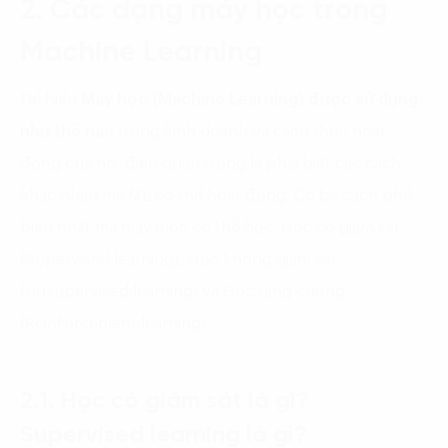
2. Các dạng máy học trong
Machine Learning
Để hiểu
Máy học (Machine Learning)
được sử dụng
như thế nà
o trong kinh doanh và cách thức hoạt
động của nó, điều quan trọng là phải biết các cách
khác nhau mà ML có thể hoạt động. Có ba cách phổ
biến nhất mà máy móc có thể học: Học có giảm sát
(Supervised learning), Học không giám sát
(Unsupervised learning) và Học tăng cường
(Reinforcement learning)
2.1. Học có giám sát là gì?
Supervised learning là gì?