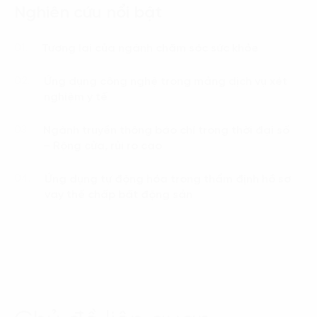
Nghiên cứu nổi bật
Tương lai của ngành chăm sóc sức khỏe
01.
Ứng dụng công nghệ trong mảng dịch vụ xét
02.
nghiệm y tế
Ngành truyền thông báo chí trong thời đại số
03.
– Rộng cửa, rủi ro cao
Ứng dụng tự động hóa trong thẩm định hồ sơ
04.
vay thế chấp bất động sản