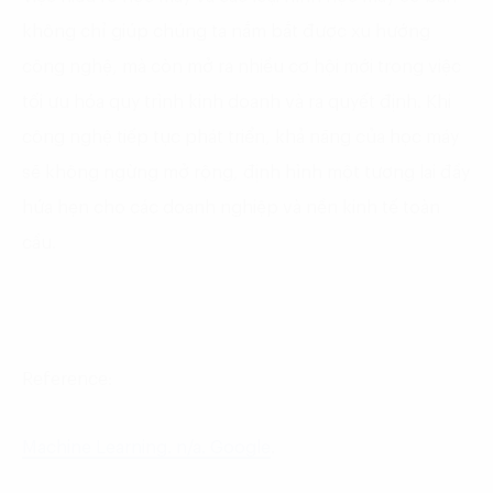
không chỉ giúp chúng ta nắm bắt được xu hướng
công nghệ, mà còn mở ra nhiều cơ hội mới trong việc
tối ưu hóa quy trình kinh doanh và ra quyết định. Khi
công nghệ tiếp tục phát triển, khả năng của học máy
sẽ không ngừng mở rộng, định hình một tương lai đầy
hứa hẹn cho các doanh nghiệp và nền kinh tế toàn
cầu.
Reference:
Machine Learning. n/a. Google
.