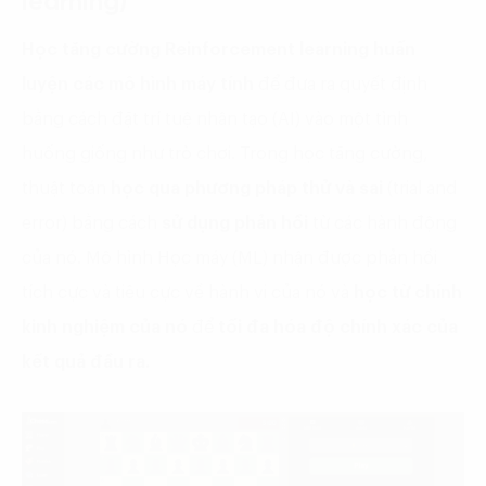
learning)
Học tăng cường Reinforcement learning
huấn
luyện các mô hình máy tính
để đưa ra quyết định
bằng cách đặt trí tuệ nhân tạo (AI) vào một tình
huống giống như trò chơi. Trong học tăng cường,
thuật toán
học qua phương pháp thử và sai
(trial and
error) bằng cách
sử dụng phản hồi
từ các hành động
của nó. Mô hình Học máy (ML) nhận được phản hồi
tích cực và tiêu cực về hành vi của nó và
học từ chính
kinh nghiệm của nó
để
tối đa hóa độ chính xác của
kết quả đầu ra.