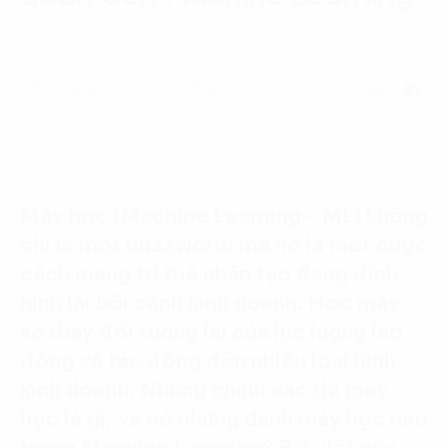
Language:
ENG
VIE
25 Tháng 9, 2024 - 15 phút đọc
Máy học (Machine Learning – ML) không
chỉ là một buzzword; mà nó là một cuộc
cách mạng trí tuệ nhân tạo đang định
hình lại bối cảnh kinh doanh. Học máy
sẽ thay đổi tương lai của lực lượng lao
động và tác động đến nhiều loại hình
kinh doanh. Nhưng chính xác thì máy
học là gì, và có những dánh máy học nào