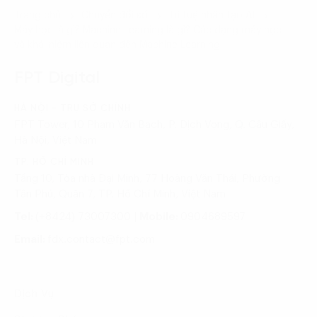
Trang chủ
Chuyển đổi số
Trí tuệ nhân tạo AI
Máy học là gì? Machine Learning là gì? Các dạng máy học
và khái niệm liên quan đến Machine Learning
FPT Digital
HÀ NỘI - TRỤ SỞ CHÍNH
FPT Tower, 10 Phạm Văn Bạch, P. Dịch Vọng, Q. Cầu Giấy,
Hà Nội, Việt Nam
TP. HỒ CHÍ MINH
Tầng 10, Tòa nhà Đại Minh, 77 Hoàng Văn Thái, Phường
Tân Phú, Quận 7, TP. Hồ Chí Minh, Việt Nam
Tel:
(+8424) 73007300
|
Mobile:
0904689597
Email:
fdx.contact@fpt.com
Dịch Vụ