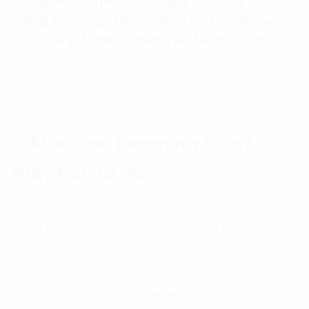
trong Machine Learning? Bài viết này
cung cấp một hướng dẫn cơ bản về học
máy và giải thích cách nó hoạt động.
1. Machine Learning là gì?
Máy học là gì?
Máy học
là thuật ngữ chung để chỉ việc
máy tính học
từ dữ liệu.
Đây là một nhánh của
Trí tuệ nhân tạo
(AI)
,
trong đó các thuật toán được sử dụng để thực
hiện một nhiệm vụ cụ thể mà không cần lập trình rõ
ràng – thay vào đó, chúng
nhận diện
các
mẫu trong