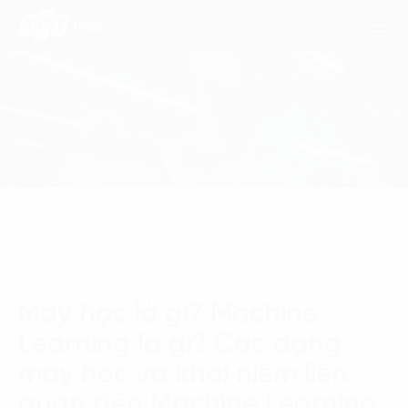
Dịch Vụ
Lĩnh Vực
Phương Pháp
Nghiên Cứu
Máy học là gì? Machine
Về Chúng Tôi
Learning là gì? Các dạng
Liên hệ
máy học và khái niệm liên
quan đến Machine Learning