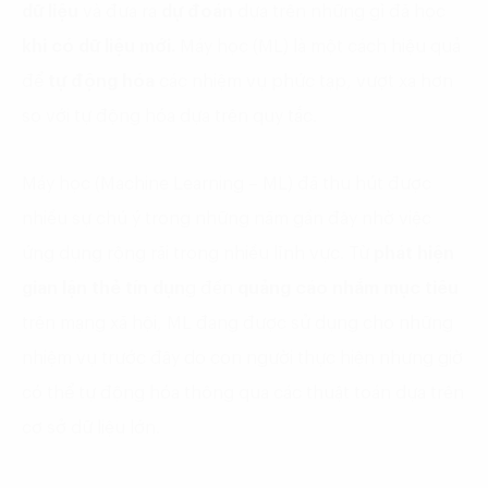
dữ liệu
và đưa ra
dự đoán
dựa trên những gì đã học
khi có dữ liệu mới.
Máy học (ML) là một cách hiệu quả
để
tự động hóa
các nhiệm vụ phức tạp, vượt xa hơn
so với tự động hóa dựa trên quy tắc.
Máy học (Machine Learning – ML) đã thu hút được
nhiều sự chú ý trong những năm gần đây nhờ việc
ứng dụng rộng rãi trong nhiều lĩnh vực. Từ
phát hiện
gian lận thẻ tín dụn
g đến
quảng cáo nhắm mục tiêu
trên mạng xã hội, ML đang được sử dụng cho những
nhiệm vụ trước đây do con người thực hiện nhưng giờ
có thể tự động hóa thông qua các thuật toán dựa trên
cơ sở dữ liệu lớn.