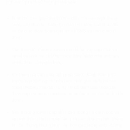
cần chú ý một số biện pháp sau:
Tuân thủ các quy định, hướng dẫn của các ngân hàng
cung cấp dịch vụ, đăng ký nhận tin thông báo thay đổi
số dư giao dịch thông qua email, SMS và ứng dụng di
động.
Cần thay đổi thường xuyên mật khẩu truy cập dịch vụ,
email cá nhân và chỉ thực hiện đăng nhập trên website
chính thức của ngân hàng.
Khi tham gia các giao dịch mua sắm, thanh toán trực
tuyến, người dùng chỉ nên thực hiện giao dịch tại các
trang thương mại điện tử uy tín để đảm bảo không bị
đánh cắp thông tin tài khoản ngân hàng, tài khoản thẻ tín
dụng.
Nên thường xuyên cập nhật các thông tin cảnh báo về
an ninh thông tin từ ngân hàng và các phương tiện thông
tin đại chúng, không truy cập vào các trang web, đường