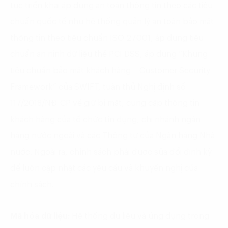
tục triển khai áp dụng an toàn thông tin theo các tiêu
chuẩn quốc tế như hệ thống quản lý an toàn bảo mật
thông tin theo tiêu chuẩn ISO 27001, áp dụng tiêu
chuẩn an ninh dữ liệu thẻ PCI DSS, áp dụng “Khung
tiêu chuẩn bảo mật khách hàng – Customer Security
Framework” của SWIFT, tuân thủ Nghị định số
117/2018/NĐ-CP về giữ bí mật, cung cấp thông tin
khách hàng của tổ chức tín dụng, chi nhánh ngân
hàng nước ngoài và các Thông tư của Ngân hàng Nhà
nước. Ngoài ra, chính sách phải được sửa đổi định kỳ
để luôn cập nhật các yêu cầu và khuyến nghị của
chính sách.
Mã hóa dữ liệu:
Hệ thống dữ liệu và ứng dụng trong