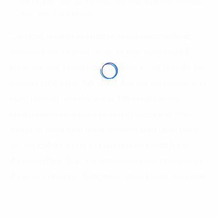
link lạ được gửi qua tin nhắn, thư điện tử không rõ nguồn
gốc, qua mạng xã hội,…
Các ngân hàng và tổ chức tài chính cần chủ động,
tuân theo các nguyên tắc về an ninh thông tin để
cung cấp cho khách hàng các dịch vụ với mức độ bảo
mật cao nhất đồng thời mang đến các trải nghiệm của
ngân hàng số hiện đại, đồng thời xây dựng các
chương trình giúp nâng cao nhận thức về an toàn
thông tin của khách hàng. Điều này giúp ngân hàng
xây dựng được uy tín và hình ảnh với khách hàng,
đảm bảo được lòng trung thành của các khách hàng
đang có và thu hút được thêm nhiều khách hàng mới.