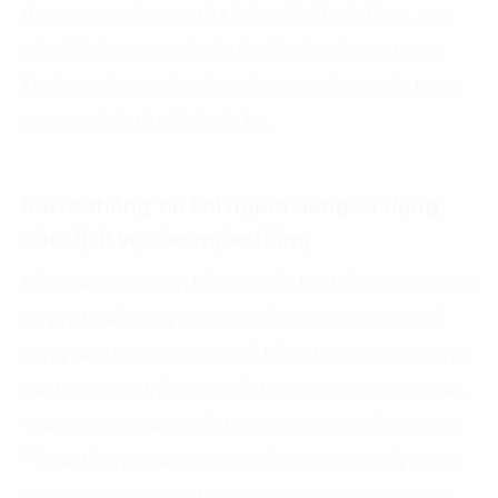
thông tin cá nhân và tài khoản của khách hàng, nên
vấn đề bảo vệ an toàn dữ liệu là yếu tố quan trọng
khiến người tiêu dùng lựa chọn ngân hàng nào trong
các giao dịch tài chính của họ.
Rủi ro thông tin khi người dùng sử dụng
các dịch vụ của ngân hàng
Rủi ro liên quan đến bảo mật của hệ thống ngân hàng:
Sự phát triển ngày càng cao của các công nghệ số
cũng kéo theo sự gia tăng lỗ hổng bảo mật cũng như
các hành vi và thủ đoạn của tội phạm công nghệ cao.
Theo báo cáo về Sự cố dữ liệu năm 2021 của Verizon
(3)
, các tổ chức tài chính có số lượng sự cố xảy ra liên
quan đến dữ liệu lớn thứ hai so với các ngành nghề