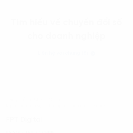
Tìm hiểu về chuyển đổi số
cho doanh nghiệp
Liên hệ với chúng tôi
Trang chủ
Chiến lược
Ngân hàng bảo vệ dữ liệu người dùng như thế nào?
FPT Digital
HÀ NỘI - TRỤ SỞ CHÍNH