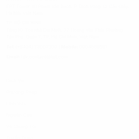
FPT Tower, 10 Phạm Văn Bạch, P. Dịch Vọng, Q. Cầu Giấy,
Hà Nội, Việt Nam
TP. HỒ CHÍ MINH
Tầng 10, Tòa nhà Đại Minh, 77 Hoàng Văn Thái, Phường
Tân Phú, Quận 7, TP. Hồ Chí Minh, Việt Nam
Tel:
(+8424) 73007300
|
Mobile:
0904689597
Email:
fdx.contact@fpt.com
Dịch Vụ
Phương Pháp
Lĩnh Vực
Nghiên Cứu
Về Chúng Tôi
Tuyển Dụng