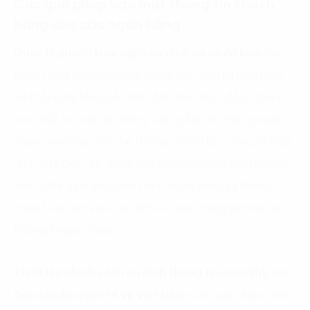
Các giải pháp bảo mật thông tin khách
hàng của các ngân hàng
Quản lý quyền truy cập vào dịch vụ và dữ liệu:
Các
ngân hàng và tổ chức tài chính nên đầu tư nâng cấp
hệ thống hạ tầng bảo mật đảm bảo mức độ an toàn
cao nhất với các hệ thống tường lửa, hệ thống ngăn
chặn xâm nhập IPS, hệ thống chống tấn công từ chối
dịch vụ DDoS, áp dụng các phương thức xác thực đa
yếu tố để đảm bảo nhân viên ngân hàng và khách
hàng truy cập vào các dịch vụ ngân hàng an toàn và
không bị gián đoạn.
Thiết lập chính sách an ninh thông tin tuân thủ các
tiêu chuẩn quốc tế và Việt Nam:
Các ngân hàng tiếp