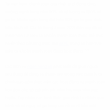
Tại Việt Nam, thanh toán qua thiết bị di động tăng
trưởng mạnh hàng năm 90% về số lượng và 150% về
giá trị. Nhiều ngân hàng đạt trên 90% giá trị giao dịch
trên kênh số. Chỉ từ tháng 3 năm 2021 đến nay đã có
thêm hơn 1,8 triệu tài khoản thanh toán được mở trực
tuyến theo phương thức mới
eKYC
trong số hơn 100
(2)
triệu tài khoản thanh toán đang hoạt động.
Các dịch vụ
ngân hàng số
phát triển đã giúp người
tiêu dùng dễ dàng và thuận tiện trong việc quản lý tài
chính bao gồm thực hiện các hoạt động từ thanh toán
hóa đơn cho tới gửi tiền tiết kiệm hay mua sắm trực
tuyến. Tuy nhiên các hình thức giao dịch tài chính qua
kênh số có nguy cơ gia tăng các rủi ro về bảo mật