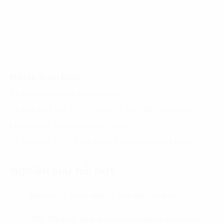
Nguồn tham khảo
(1) World retail banking report. 2021
(2) Báo tuổi trẻ. 2021 Covid-19 thúc đẩy quá trình
chuyển đổi số trong ngân hàng
(3) Verizon. 2021 Data breach investigations report
Nghiên cứu nổi bật
Xây dựng chính phủ số bắt đầu từ đâu?
01.
PSS: Mô hình kinh doanh mới ngành sản xuất
02.