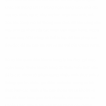
khác. Hệ thống CNTT trong ngân hàng luôn phải đối
mặt với nhiều rủi ro như hacker, virus máy tính, mã
độc tấn công vào hệ thống máy chủ, dữ liệu cũng như
máy tính cá nhân của các nhân viên ngân hàng. Ngoài
ra, các máy ATM cũng có thể bị lắp đặt trái phép các
đầu đọc để lấy cắp mã PIN và mã thẻ của khách hàng.
Rủi ro liên quan đến khách hàng bị lừa đảo, giả mạo
ngân hàng: Nhiều khách hàng do thiếu hiểu biết nên
đã bị các nhóm tội phạm bằng nhiều hình thức tinh vi
thông qua tin nhắn, gọi điện, website, mạng xã hội
thực hiện các hành vi lấy cắp thông tin tài khoản và
sau đó thực hiện giao dịch chuyển tiền sang các tài
khoản khác. Đây là nguyên nhân chính gây ra thất