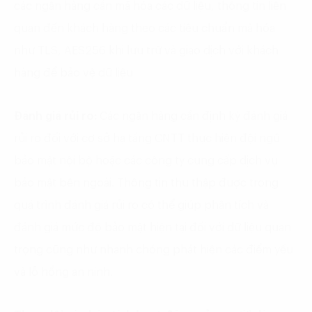
các ngân hàng cần mã hóa các dữ liệu, thông tin liên
quan đến khách hàng theo các tiêu chuẩn mã hóa
như TLS, AES256 khi lưu trữ và giao dịch với khách
hàng để bảo vệ dữ liệu
Đánh giá rủi ro:
Các ngân hàng cần định kỳ đánh giá
rủi ro đối với cơ sở hạ tầng CNTT thực hiện đội ngũ
bảo mật nội bộ hoặc các công ty cung cấp dịch vụ
bảo mật bên ngoài. Thông tin thu thập được trong
quá trình đánh giá rủi ro có thể giúp phân tích và
đánh giá mức độ bảo mật hiện tại đối với dữ liệu quan
trọng cũng như nhanh chóng phát hiện các điểm yếu
và lỗ hổng an ninh.