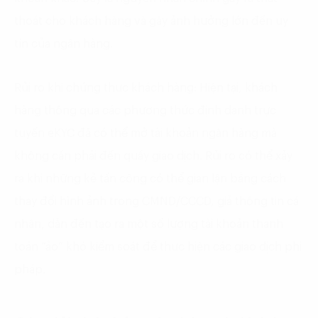
thoát cho khách hàng và gây ảnh hưởng lớn đến uy
tín của ngân hàng.
Rủi ro khi chứng thực khách hàng: Hiện tại, khách
hàng thông qua các phương thức định danh trực
tuyến eKYC đã có thể mở tài khoản ngân hàng mà
không cần phải đến quầy giao dịch. Rủi ro có thể xảy
ra khi những kẻ tấn công có thể gian lận bằng cách
thay đổi hình ảnh trong CMND/CCCD, giả thông tin cá
nhân, dẫn đến tạo ra một số lượng tài khoản thanh
toán “ảo” khó kiểm soát để thực hiện các giao dịch phi
pháp.