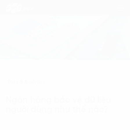
Dịch Vụ
Lĩnh Vực
Phương Pháp
Data & Analytics
Nghiên Cứu
Ngân hàng bảo vệ dữ liệu
Về Chúng Tôi
người dùng như thế nào?
Liên hệ