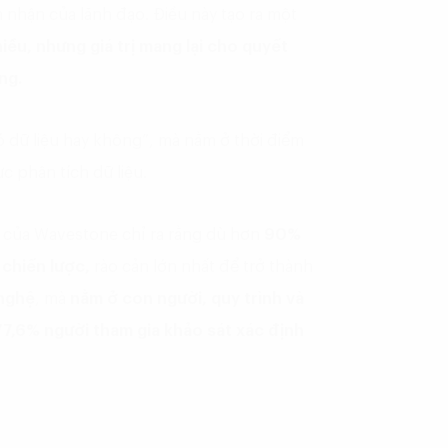
 nhận của lãnh đạo. Điều này tạo ra một
iều, nhưng giá trị mang lại cho quyết
ng.
ó dữ liệu hay không”, mà nằm ở thời điểm
c phân tích dữ liệu.
s của Wavestone chỉ ra rằng dù hơn
90%
 chiến lược,
rào cản lớn nhất để trở thành
nghệ
, mà
nằm ở con người, quy trình và
77,6% người tham gia khảo sát xác định