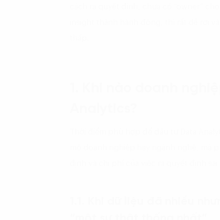
cách ra quyết định, chưa có “owner” cho 
insight thành hành động, thì rất dễ rơi 
thấp.
1. Khi nào doanh nghi
Analytics?
Thời điểm phù hợp để đầu tư Data Analy
mô doanh nghiệp hay ngành nghề, mà p
định và chi phí của việc ra quyết định sa
1.1. Khi dữ liệu đã nhiều n
“một sự thật thống nhất”