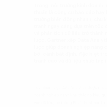
Trong môi trường kinh doanh h
thuần là công cụ báo cáo hay k
trường biến động nhanh, chu k
tranh ngày càng dựa trên tốc 
và phân tích dữ liệu trở thành 
lược. Gartner xếp Data Analyt
lược giúp doanh nghiệp nâng c
bối cảnh bất định, đặc biệt t
tranh cao và dữ liệu phức tạp (
Tuy nhiên, việc Data Analytics được nhắ
doanh nghiệp đang khai thác nó hiệu quả.
vào dữ liệu, hệ thống BI và dashboard, 