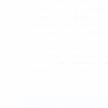
Một dấu hiệu rất điển hình là khi
dữ liệu 
marketing, vận hành,
tài chính
– nhưng 
phiên bản dữ liệu để ra quyết định.
Báo 
cuộc họp điều hành thường bắt đầu bằng
Ở giai đoạn này, doanh nghiệp không thi
liên kết và phân tích dữ liệu để tạo ra mộ
ước tính rằng
dữ liệu kém chất lượng
gâ
năm
cho mỗi tổ chức, thông qua các quyết 