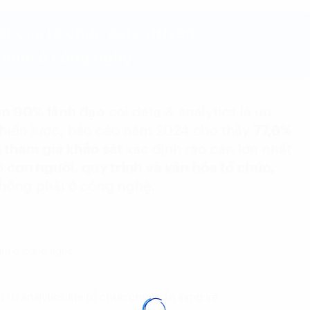
nằm ở công nghệ
 tư analytics khi tổ chức chưa sẵn sàng về