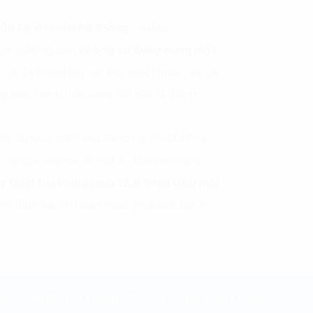
tồn tại ở nhiều hệ thống
– sales,
các phòng ban
không sử dụng cùng một
cáo bị trùng lặp, số liệu mâu thuẫn, và các
 việc tranh luận xem “số nào là đúng”.
ếu dữ liệu, mà thiếu năng lực chuẩn hóa,
t “single source of truth”. Gartner từng
y thiệt hại trung bình 12,9 triệu USD mỗi
định sai, trì hoãn hoặc phải làm lại (3).