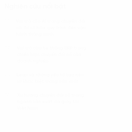
Nghiên cứu nổi bật
Vai trò của AI trong chuyển đổi
01.
số: Từ số hóa quy trình đến vận
hành thông minh
Vai trò của hệ thống ERP trong
02.
chiến lược chuyển đổi số của
doanh nghiệp
Lean và những yếu tố tạo nên
03.
sự khác biệt trong sản xuất
Xu hướng chuyển đổi số trong
04.
ngành sản xuất da giày tại
Việt Nam