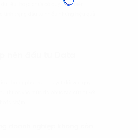
dữ liệu, hoặc chưa có quy trình biến
vào tình trạng đầu tư nhiều nhưng hiệu quả
ệp nên đầu tư Data
tics không phụ thuộc tuyệt đối vào quy
hụ thuộc vào mức độ phức tạp của quyết
i hoặc chậm.
hưng doanh nghiệp không còn