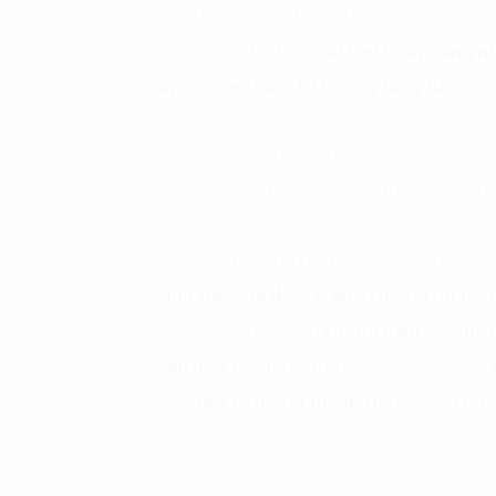
dựa trên kinh nghiệm, trực giác hoặc cảm
nghịch lý phổ biến:
dữ liệu ngày càng nh
định chiến lược lại không tăng tương ứ
Vấn đề cốt lõi ở đây không nằm ở việc “c
và cách doanh nghiệp đầu tư vào năng lự
Khảo sát thường niên về Data & Analytic
lãnh đạo coi data & analytics là ưu tiên
tổ chức data-driven
không nằm ở công 
văn hóa tổ chức
. Trong báo cáo 2024,
các yếu tố này là thách thức chính
(2)