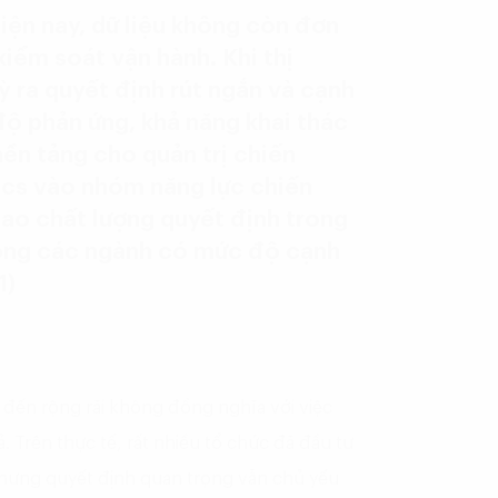
iện nay, dữ liệu không còn đơn
iểm soát vận hành. Khi thị
ỳ ra quyết định rút ngắn và cạnh
độ phản ứng, khả năng khai thác
nền tảng cho quản trị chiến
ics vào nhóm năng lực chiến
ao chất lượng quyết định trong
rong các ngành có mức độ cạnh
1)
c đến rộng rãi không đồng nghĩa với việc
 Trên thực tế, rất nhiều tổ chức đã đầu tư
nhưng quyết định quan trọng vẫn chủ yếu