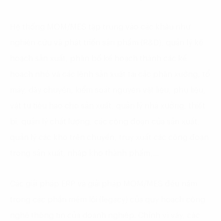
Hệ thống MOM/MES tập trung vào các khâu như
nghiên cứu và phát triển sản phẩm (R&D), quản lý kế
hoạch sản xuất, phân bổ kế hoạch thành các kế
hoạch nhỏ và các lệnh sản xuất tại các phân xưởng, tổ
máy, dây chuyền, kiểm soát nguyên vật liệu, phụ liệu,
vật tư tiêu hao cho sản xuất, quản lý nhà xưởng, thiết
bị, quản lý chất lượng, các công đoạn của sản xuất,
quản lý các kho trên chuyền, truy xuất các công đoạn
trong sản xuất, nhập kho thành phẩm,…
Các giải pháp ERP và giải pháp MOM/MES đều nằm
trong các phần mềm lõi (legacy) của quy hoạch công
nghệ thông tin của doanh nghiệp. Chính vì vậy, các