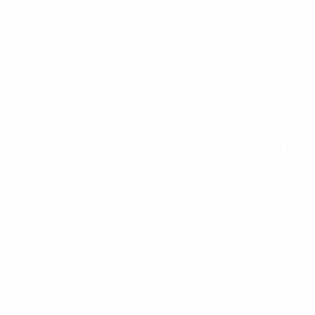
Việc tích hợp các hệ thống được thông qua các lớp
trung gian như IOT (kết nối vạn vật – Internet of
things) hoặc thậm chí AIOT (kết hợp giữa trí tuệ nhân
tạo và kết nối vạn vật – AI và IOT), Robot nhập liệu và
vận hành tự động (RPA), Quản lý vận hành dây chuyền
(PLC)
hoặc các hệ thống trí tuệ nhân tạo khác ứng
dụng rộng rãi trong nhà máy như camera thông minh,
các hệ thống đo đạc tự động, hệ thống robot tự
hành, hệ thống quản lý và giám sát chất lượng sản
phẩm, giám sát an toàn,…
Việc tích hợp tổng thể sẽ giúp DNSX hoàn chỉnh
được thiết kế tổng thể của hệ thống thông tin trong
doanh nghiệp, cung cấp các số liệu một cách tức thời,