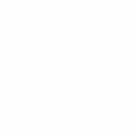
giúp DN có cái nhìn sâu hơn và tổng quan hơn về toàn
bộ hoạt động sản xuất của mình.
Việc kết hợp hai hệ thống ERP và MOM/MES cũng
đồng thời tránh được tính dữ liệu cục bộ ở hai khối
vận hành (quản trị và sản xuất) và đồng thời giúp các
nhà quản lý, các bộ phận khác như bán hàng, mua
sắm, kế toán,… có thông tin cập nhật tức thời từ hoạt
động sản xuất, góp phần đẩy quá trình sản xuất kinh
doanh trở nên liền mạch, không bị ngắt quãng, gián
đoạn.
Trên thực tế, việc triển khai hai hệ thống này không hề
đơn giản. Các DNSX thường tìm cách giữ nguyên các