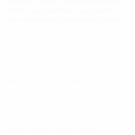
đạt được các mục tiêu chiến lược kinh
doanh trung và dài hạn, vừa đảm bảo
quá trình vận hành liên tục như đã đặt
ra.
Nền tảng của toàn bộ DNSX đều được đặt vào hệ
thống thông tin quản trị các tài nguyên của doanh
nghiệp. Nhiều DNSX đã mạnh dạn đầu tư các hệ
thống quản trị tài nguyên tổng thể của doanh nghiệp
(ERP), thậm chí là các hệ thống ERP tiên tiến trên thế
giới (VD: SAP, Oracle, Microsoft D365, Epicor,…) như
Thiên Long, Minh Phú, Vinamilk, TH Truemilk, Masan,
Hòa Phát, Petrolimex, Ausdoor, Nam Kim,…