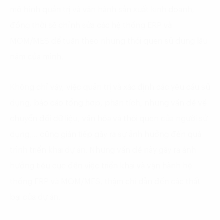
mô hình quản trị và vận hành sản xuất kinh doanh,
đồng thời sẽ chỉnh sửa các hệ thống ERP và
MOM/MES để tuân theo những thói quen sử dụng lâu
năm của mình.
Không chỉ vậy, việc quản trị và xác định các yêu cầu sử
dụng, báo cáo tổng hợp, phân tích, những vấn đề về
chuyển đổi dữ liệu, văn hóa và thói quen của người sử
dụng,… cũng gián tiếp gây ra sự ảnh hưởng đến quá
trình triển khai dự án. Những vấn đề này gây ra ảnh
hưởng tiêu cực đến việc triển khai và vận hành hệ
thống ERP và MOM/MES, thậm chí dẫn đến các thất
bại của dự án.