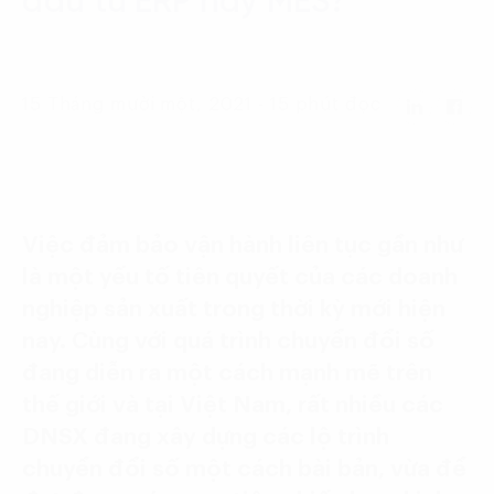
đầu tư ERP hay MES?
Language:
ENG
VIE
15 Tháng mười một, 2021 - 15 phút đọc
Việc đảm bảo vận hành liên tục gần như
là một yếu tố tiên quyết của các doanh
nghiệp sản xuất trong thời kỳ mới hiện
nay. Cùng với quá trình chuyển đổi số
đang diễn ra một cách mạnh mẽ trên
thế giới và tại Việt Nam, rất nhiều các
DNSX đang xây dựng các lộ trình
chuyển đổi số một cách bài bản, vừa để