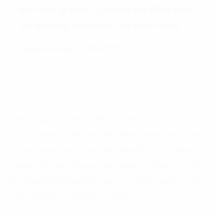
bất động sản: Cách AI tái định hình
thị trường toàn cầu và Việt Nam
Digital Strategy
19/09/2025
Hệ thống ERP và MOM/MES không chỉ đóng vai trò là
các cấu phần chính trong hệ thống phần mềm lõi, nó
còn tích hợp sâu với các nền tảng dữ liệu của doanh
nghiệp. Các nền tảng này bao gồm hệ thống Kho dữ
liệu (datalake/datawarehouse), hệ thống quản trị nhà
máy tự động (automation/scada).