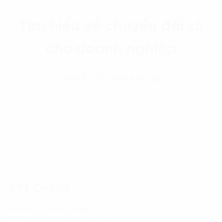
Tìm hiểu về chuyển đổi số
cho doanh nghiệp
Liên hệ với chúng tôi
Trang chủ
Chiến lược
Doanh nghiệp sản xuất nên đầu tư ERP hay MES?
FPT Digital
HÀ NỘI - TRỤ SỞ CHÍNH
FPT Tower, 10 Phạm Văn Bạch, P. Dịch Vọng, Q. Cầu Giấy,