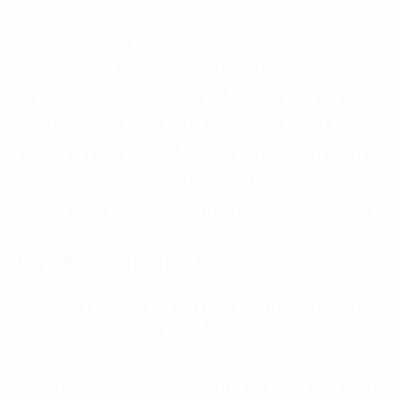
Do đó, doanh nghiệp nên lựa chọn các nhà tư vấn
chuyển đổi số không chỉ có chuyên môn sâu về công
nghệ mà còn có năng lực và hiểu biết về các giải pháp
nền tảng ERP và MOM/MES khi tiến hành các kế hoạch
xây dựng và triển khai để đàm bảo tính thực thi về thời
gian, độ ưu tiên, ngân sách tài chính,… cũng như đảm
bảo hệ thống vận hành hiệu quả theo mục tiêu đặt ra.
Nghiên cứu nổi bật
Chuyển đổi số và ứng dụng công nghệ trong
01.
cuộc cách mạng xanh hoá ngành dầu khí
Kiểm kê Khí nhà kính trong Chăn nuôi: Từ tuân
02.
thủ Quy định tới Giải pháp Phát triển bền vững