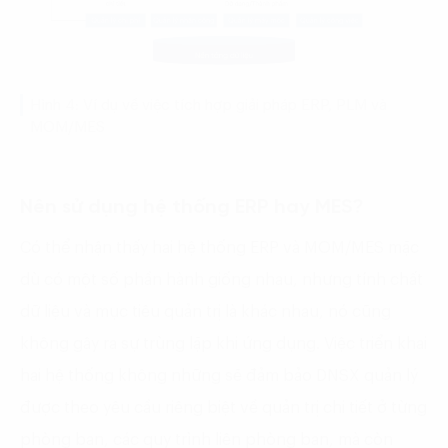
Hình 4: Ví dụ về việc tích hợp giải pháp ERP, PLM và
MOM/MES
Nên sử dụng hệ thống ERP hay MES?
Có thể nhận thấy hai hệ thống ERP và MOM/MES mặc
dù có một số phần hành giống nhau, nhưng tính chất
dữ liệu và mục tiêu quản trị là khác nhau, nó cũng
không gây ra sự trùng lặp khi ứng dụng. Việc triển khai
hai hệ thống không những sẽ đảm bảo DNSX quản lý
được theo yêu cầu riêng biệt về quản trị chi tiết ở từng
phòng ban, các quy trình liên phòng ban, mà còn