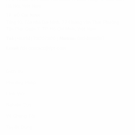
Hà Nội, Việt Nam
TP. HỒ CHÍ MINH
Tầng 10, Tòa nhà Đại Minh, 77 Hoàng Văn Thái, Phường
Tân Phú, Quận 7, TP. Hồ Chí Minh, Việt Nam
Tel:
(+8424) 73007300
|
Mobile:
0904689597
Email:
fdx.contact@fpt.com
Dịch Vụ
Phương Pháp
Lĩnh Vực
Nghiên Cứu
Về Chúng Tôi
Tuyển Dụng