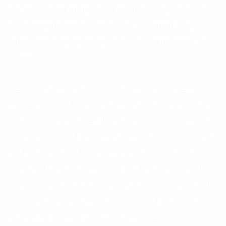
liên kết, không trùng lặp, đi sâu hơn và ngữ cảnh hóa.
Nó cũng giúp các nhà quản lý có bức tranh tổng
quan, có chung ngôn ngữ, dễ hiểu và trực quan, sinh
động.
Để DNSX có thể thực sự vận hành một cách liên tục
thì việc quản trị toàn bộ quá trình sản xuất kinh doanh
cần được tích hợp, liên thông và đồng bộ, bên cạnh
các hệ thống hỗ trợ quản trị vận hành. Việc ứng dụng
hệ thống ERP và MOM/MES là những giải pháp xây
dựng hệ thống phần mềm lõi nền tảng sẽ giúp DNSX
đạt được hiệu quả về mục tiêu này. Không chỉ vậy, đây
cũng là bước đi quan trọng trong quá trình xây dựng
lộ trình chuyển đổi số của doanh nghiệp.