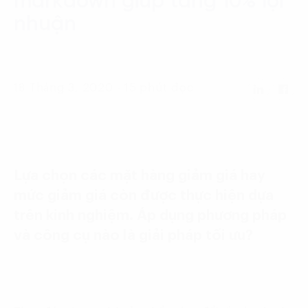
markdown giúp tăng 10% lợi
Language:
ENG
VIE
nhuận
18 Tháng 3, 2020 - 15 phút đọc
Lựa chọn các mặt hàng giảm giá hay
mức giảm giá còn được thực hiện dựa
trên kinh nghiệm. Áp dụng phương pháp
và công cụ nào là giải pháp tối ưu?