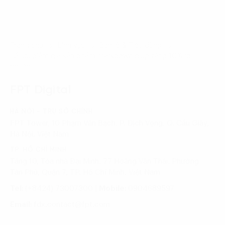
Trang chủ
Lĩnh vực
Bán lẻ & Tiêu dùng
Tối ưu giảm giá sản phẩm markdown giúp tăng 10% lợi
nhuận
FPT Digital
HÀ NỘI - TRỤ SỞ CHÍNH
FPT Tower, 10 Phạm Văn Bạch, P. Dịch Vọng, Q. Cầu Giấy,
Hà Nội, Việt Nam
TP. HỒ CHÍ MINH
Tầng 10, Tòa nhà Đại Minh, 77 Hoàng Văn Thái, Phường
Tân Phú, Quận 7, TP. Hồ Chí Minh, Việt Nam
Tel:
(+8424) 73007300
|
Mobile:
0904689597
Email:
fdx.contact@fpt.com