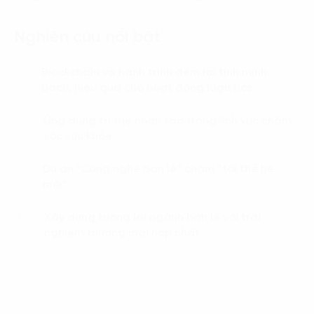
Nghiên cứu nổi bật
Blockchain và hành trình đem lại tính minh
01.
bạch, hiệu quả cho hoạt động logistics
Ứng dụng trí tuệ nhân tạo trong lĩnh vực chăm
02.
sóc sức khỏe
Dự án “Công nghệ bán lẻ“ chạm ”tới thế hệ
03.
mới”
Xây dựng tương lai ngành bán lẻ với trải
04.
nghiệm thương mại hợp nhất