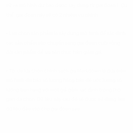
sử và mô hình dự báo được xây dựng từ giai đoạn 1. Cụ
thể, giai đoạn này sẽ có 2 nhiệm vụ chính:
• Lựa chọn sản phẩm là xây dựng mô hình để xác định
các sản phẩm sắp chuyển sang giai đoạn cuối vòng
đời sản phẩm để ưu tiên thực hiện giảm giá.
• Tối ưu lựa chọn chính sách giá Markdown là dựa trên
mô hình dự báo số lượng hàng bán để ước lượng số
lượng bán hàng với một giá giảm xác định trong thời
gian đã chọn. Dữ liệu này sau đó sẽ được sử dụng làm
dữ liệu đầu vào cho giai đoạn sau.