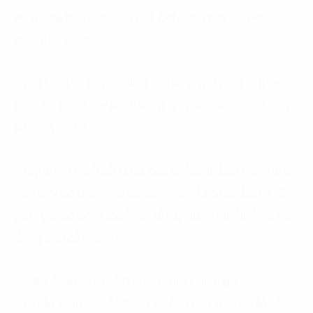
hệ thống nền tảng. Cụ thể, giai đoạn này gồm có 2
nhiệm vụ chính:
• Thu thập và xử lý dữ liệu lịch sử là thu thập lịch sử
giảm giá và số liệu tồn kho, tỉ lệ stock-out tương ứng
của sản phẩm.
• Xây dựng mô hình là dự báo số lượng bán hàng dựa
trên một số biến như số lượng tồn kho cần bán, tỉ lệ
giảm giá, số ngày tồn kho để xây dựng mô hình và áp
dụng cho cả nhóm.
Tại giai đoạn 2, các lựa chọn chính sách giá Markdown
cho sản phẩm sẽ được tối ưu hóa dựa trên dữ liệu lịch