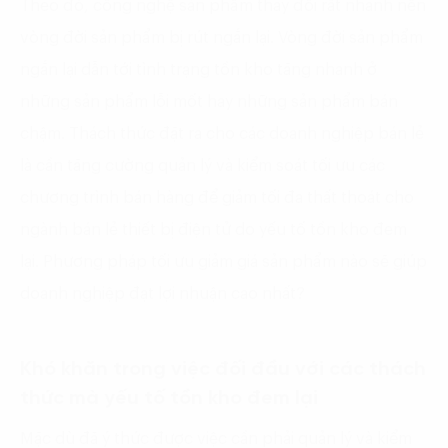
Theo đó, công nghệ sản phẩm thay đổi rất nhanh nên
vòng đời sản phẩm bị rút ngắn lại. Vòng đời sản phẩm
ngắn lại dẫn tới tình trạng tồn kho tăng nhanh ở
những sản phẩm lỗi mốt hay những sản phẩm bán
chậm. Thách thức đặt ra cho các doanh nghiệp bán lẻ
là cần tăng cường quản lý và kiểm soát tối ưu các
chương trình bán hàng để giảm tối đa thất thoát cho
ngành bán lẻ thiết bị điện tử do yếu tố tồn kho đem
lại. Phương pháp tối ưu giảm giá sản phẩm nào sẽ giúp
doanh nghiệp đạt lợi nhuận cao nhất?
Khó khăn trong việc đối đầu với các thách
thức mà yếu tố tồn kho đem lại
Mặc dù đã ý thức được việc cần phải quản lý và kiểm