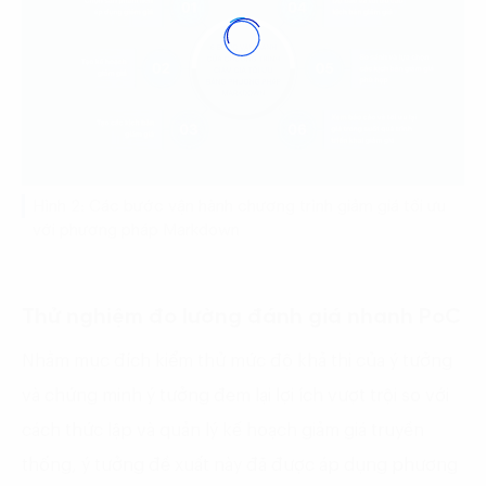
Hình 2: Các bước vận hành chương trình giảm giá tối ưu
với phương pháp Markdown
Thử nghiệm đo lường đánh giá nhanh PoC
Nhằm mục đích kiểm thử mức độ khả thi của ý tưởng
và chứng minh ý tưởng đem lại lợi ích vượt trội so với
cách thức lập và quản lý kế hoạch giảm giá truyền
thống, ý tưởng đề xuất này đã được áp dụng phương