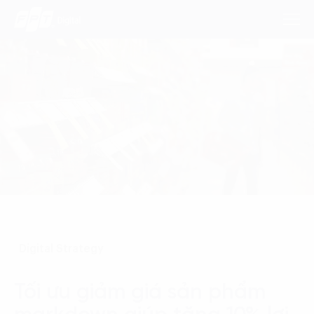
Dịch Vụ
Lĩnh Vực
Phương Pháp
Nghiên Cứu
Digital Strategy
Về Chúng Tôi
Liên hệ
Tối ưu giảm giá sản phẩm