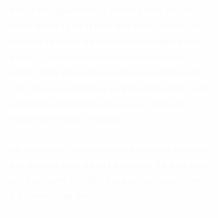
đang ở trong giai đoạn suy thoái của vòng đời sản
phẩm. Nhiệm vụ đặt ra đó là giảm thiểu hàng tồn kho
cuối mùa vụ hoặc ở giai đoạn cuối của vòng đời sản
phẩm. Dữ liệu là nguồn tài sản quý giá của doanh
nghiệp, biết cách tận dụng và phân tích dữ liệu một
cách phù hợp và chính xác là nền tảng thông tin quan
trọng giúp doanh nghiệp đưa ra quyết định hành
động nhanh chóng và hiệu quả.
Với ý nghĩa này, chúng tôi phát triển công cụ hỗ trợ dự
báo nhằm lựa chọn ra kịch bản giảm giá đạt được mức
giá tối ưu tại mỗi thời điểm bằng việc tận dụng dữ liệu
lịch sử theo 2 giai đoạn: