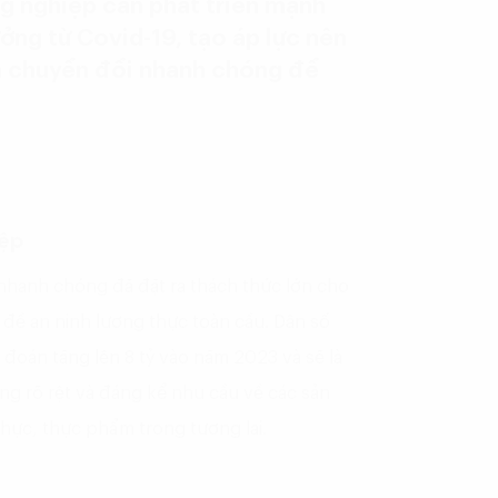
g nghiệp cần phát triển mạnh
ởng từ Covid-19, tạo áp lực nên
n chuyển đổi nhanh chóng để
ệp
nhanh chóng đã đặt ra thách thức lớn cho
n đề an ninh lương thực toàn cầu. Dân số
dự đoán tăng lên 8 tỷ vào năm 2023 và sẽ là
ăng rõ rệt và đáng kể nhu cầu về các sản
hực, thực phẩm trong tương lai.