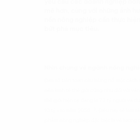
yêu cầu các doanh nghiệp nôn
mẽ hơn, cùng với những ảnh hư
nền nông nghiệp cần thực hiệ
bứt phá mục tiêu.
Nhìn chung về ngành nông nghi
Dân số trên toàn cầu bùng nổ một cách 
nền kinh tế thế giới cũng như đối với vấ
thế giới hiện tại đang là 7.7 tỷ người và 
(1)
10 tỷ vào năm 2056
. Điều này sẽ làm t
phẩm nông nghiệp đặc biệt là về lương t