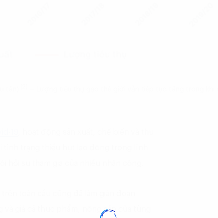
(2)
u tấn)
– Lượng tiêu thụ gạo thế giới vẫn tiếp tục tăng trong khi
id-19
, hoạt động sản xuất, chế biến và thu
tình trạng thiếu hụt lao động trong lĩnh
i hỏi sự tham gia của nhiều nhân công.
 trên toàn cầu cũng đã làm gián đoạn
g và giá cả thực phẩm, nông sản của từng