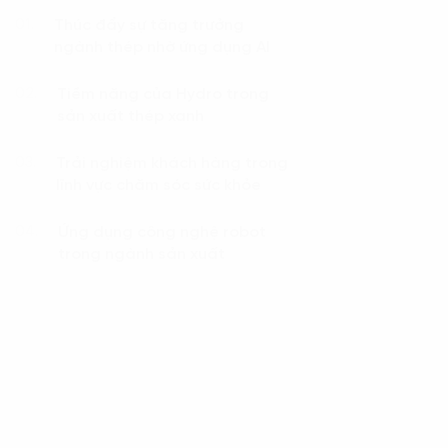
Thúc đẩy sự tăng trưởng
01.
ngành thép nhờ ứng dụng AI
Tiềm năng của Hydro trong
02.
sản xuất thép xanh
Trải nghiệm khách hàng trong
03.
lĩnh vực chăm sóc sức khỏe
Ứng dụng công nghệ robot
04.
trong ngành sản xuất