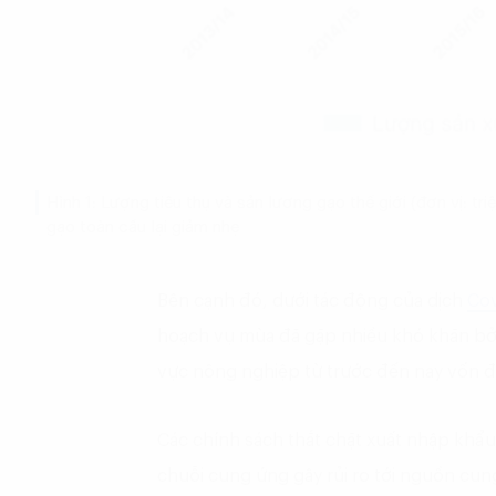
Hình 1: Lượng tiêu thụ và sản lương gạo thế giới (đơn vị: triệ
gạo toàn cầu lại giảm nhẹ
Bên cạnh đó, dưới tác động của dịch
Cov
hoạch vụ mùa đã gặp nhiều khó khăn bởi 
vực nông nghiệp từ trước đến nay vốn đò
Các chính sách thắt chặt xuất nhập khẩu
chuỗi cung ứng gây rủi ro tới nguồn cun