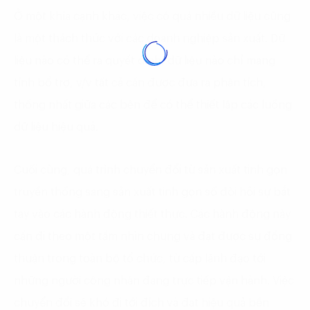
Ở một khía cạnh khác, việc có quá nhiều dữ liệu cũng
là một thách thức với các doanh nghiệp sản xuất. Dữ
liệu nào có thể ra quyết đinh, dữ liệu nào chỉ mang
tính bổ trợ, v/v tất cả cần được đưa ra phân tích,
thống nhất giữa các bên để có thể thiết lập các luồng
dữ liệu hiệu quả.
Cuối cùng, quá trình chuyển đổi từ sản xuất tinh gọn
truyền thống sang sản xuất tinh gọn số đòi hỏi sự bắt
tay vào các hành động thiết thực. Các hành động này
cần đi theo một tầm nhìn chung và đạt được sự đồng
thuận trong toàn bộ tổ chức, từ cấp lãnh đạo tới
những người công nhân đang trực tiếp vận hành. Việc
chuyển đổi sẽ khó đi tới đích và đạt hiệu quả bền