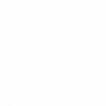
lên 7%/năm đồng thời tiết giảm 20% chi phí sản xuất
(3)
. Đồng thời, những sáng kiến này còn giúp Siemens
duy trì sự đổi mới sáng tạo và liên tục cải tiến trong tổ
chức, từ đó duy trì vị thế hàng đầu trong ngành sản
xuất số.
Nguồn tham khảo
1. Deloitte. Industry 4.0 technologies transform lean
processes to advance the enterprise
2. Bain & Company. Digital lean: a guide to
manufacturing excellence