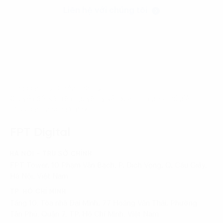
Liên hệ với chúng tôi
Trang chủ
Chiến lược
Chuyển đổi số trên nguyên lý sản xuất tinh gọn: Lời giải
tối ưu cho các nhà máy
FPT Digital
HÀ NỘI - TRỤ SỞ CHÍNH
FPT Tower, 10 Phạm Văn Bạch, P. Dịch Vọng, Q. Cầu Giấy,
Hà Nội, Việt Nam
TP. HỒ CHÍ MINH
Tầng 10, Tòa nhà Đại Minh, 77 Hoàng Văn Thái, Phường
Tân Phú, Quận 7, TP. Hồ Chí Minh, Việt Nam