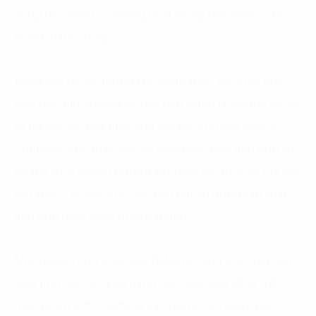
vững nếu thiếu sự thống nhất trong tầm nhìn và kế
hoạch hành động.
Đằng sau tất cả những khó khăn trên, sản xuất tinh
gọn trên môi trường số hứa hẹn mang lại những lợi ích
rõ rệt với các nhà máy. Một nghiên cứu của Bain &
Company cho thấy việc áp dụng sản xuất tinh gọn số
có thể giúp doanh nghiệp tiết giảm lên tới 30% chi phí
sản xuất – so với mức 15% nếu chỉ áp dụng sản xuất
(2)
tinh gọn theo cách truyền thống
.
Một nghiên cứu khác của Deloitte cũng cho thấy sản
xuất tinh gọn số giúp nâng cao hiệu suất tổng thể
thiết bị lên 10% – 30% và cải thiện sự an toàn, bên