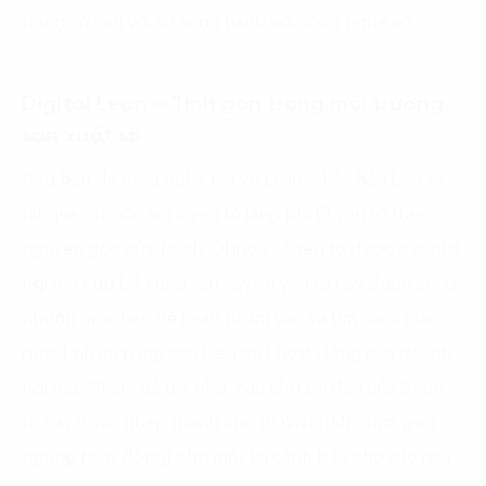
trang sử mới với sự song hành với công nghệ số.
Digital Lean – Tinh gọn trong môi trường
sản xuất số
Nếu bạn đã từng nghe nói về Lean, chắc hẳn bạn sẽ
rất quen thuộc với 8 yếu tố lãng phí (7 yếu tố theo
nguyên gốc của Taiichi Ohno và 1 yếu tố được các nhà
nghiên cứu bổ sung sau này). 8 yếu tố này được coi là
những mục tiêu để Lean nhắm vào và tìm cách giải
quyết nhằm nâng cao hiệu quả hoạt động của doanh
nghiệp. Nhằm dễ ghi nhớ, các chứ cái đầu của 8 yếu
tố này được ghép thành chữ DOWNTIME (thời gian
ngưng hoạt động) như một lời cảnh báo cho các nhà