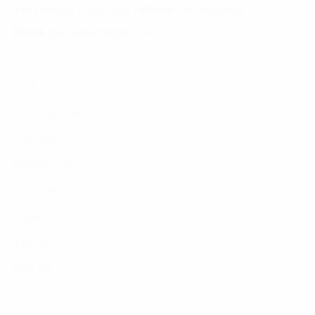
Tel:
(+8424) 73007300
|
Mobile:
0904689597
Email:
fdx.contact@fpt.com
Dịch Vụ
Phương Pháp
Lĩnh Vực
Nghiên Cứu
Về Chúng Tôi
Tuyển Dụng
Tin Tức
Liên Hệ