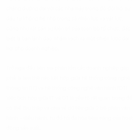
chặng đường dài với các nhà máy trong đó đòi hỏi sự
đầu tư không hề nhỏ trong cả nhân lực và vật lực,
cũng như rất cần sự kiên trì của toàn bộ tổ chức, đặc
biệt là ban lãnh đạo nhằm vạch ra một chiến lược dài
hơi cho doanh nghiệp.
Trở ngại đầu tiên mà phần lớn các doanh nghiệp gặp
phải là làm thế nào kết hợp giữa hệ thống công nghệ
thông tin (IT) và hệ thống công nghệ vận hành (OT).
Việc tích hợp giữa IT và OT là yếu tố rất quan trọng để
có thể thu thập và chia sẻ dữ liệu giữa 2 bộ phận vận
hành – điều hành, từ đó tối đa hóa tiềm năng của hoạt
động sản xuất.