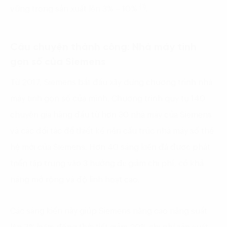
(1)
vững trong sản xuất lên 3% – 10%
.
Câu chuyện thành công: Nhà máy tinh
gọn số của Siemens
Từ 2017, Siemens bắt đầu xây dựng chương trình nhà
máy tinh gọn số của mình. Chương trình quy tụ 140
chuyên gia hàng đầu từ hơn 30 nhà máy của Siemens
và các đối tác để thiết kế nên cấu trúc nhà máy số thế
hệ mới của Siemens. Hơn 40 sáng kiến đã được phát
triển tập trung vào 3 hướng đi: giảm chi phí, có khả
năng mở rộng và độ linh hoạt cao.
Các sáng kiến này giúp Siemens nâng cao năng suất