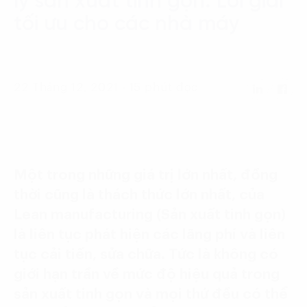
lý sản xuất tinh gọn: Lời giải
Language:
ENG
VIE
tối ưu cho các nhà máy
22 Tháng 12, 2021 - 15 phút đọc
Một trong những giá trị lớn nhất, đồng
thời cũng là thách thức lớn nhất, của
Lean manufacturing (Sản xuất tinh gọn)
là liên tục phát hiện các lãng phí và liên
tục cải tiến, sửa chữa. Tức là không có
giới hạn trần về mức độ hiệu quả trong
sản xuất tinh gọn và mọi thứ đều có thể