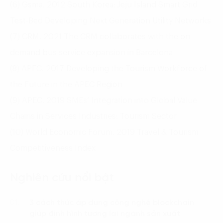
(6) Gsma. 2012 South Korea: Jeju Island Smart Grid
Test-Bed Developing Next Generation Utility Networks
(7) CRM. 2021 The CRM collaborates with the on-
demand bus service expansion in Barcelona
(8) APEC. 2017 Developing the Tourism Workforce of
the Future in the APEC Region
(9) APEC. 2019 SMEs’ Integration into Global Value
Chains in Services Industries: Tourism Sector
(10) World Economic Forum. 2019 Travel & Tourism
Competitiveness Index
Nghiên cứu nổi bật
3 cách thức áp dụng công nghệ blockchain
01.
giúp định hình tương lai ngành sản xuất