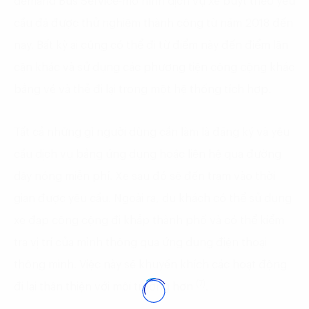
demand Bus Service-mô hình dịch vụ xe buýt theo yêu
cầu đã được thử nghiệm thành công từ năm 2018 đến
nay. Bất kỳ ai cũng có thể đi từ điểm này đến điểm lân
cận khác và sử dụng các phương tiện công cộng khác
bằng vé và thẻ đi lại trong một hệ thống tích hợp.
Tất cả những gì người dùng cần làm là đăng ký và yêu
cầu dịch vụ bằng ứng dụng hoặc liên hệ qua đường
dây nóng miễn phí. Xe sau đó sẽ đến trạm vào thời
gian được yêu cầu. Ngoài ra, du khách có thể sử dụng
xe đạp công cộng đi khắp thành phố và có thể kiểm
tra vị trí của mình thông qua ứng dụng điện thoại
thông minh. Việc này sẽ khuyến khích các hoạt động
(7)
đi lại thân thiện với môi trường hơn
.