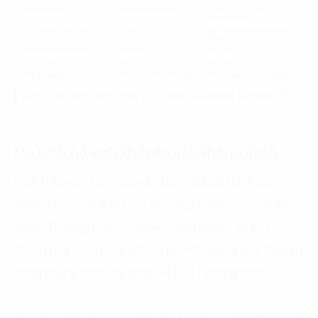
(2)
Hình 1: Sự khác biệt giữa E-tourism và Smart tourism
Mô hình hệ sinh thái du lịch thông minh
Phát triển dựa trên các nền tảng của đô thị thông
minh, hệ sinh thái du lịch với công nghệ số được sử
dụng để nâng cao trải nghiệm của khách du lịch
thông qua mạng lưới kết nối các nhà cung cấp dịch vụ
cũng như là cơ sở hạ tầng CNTT-TT thông minh.
Mô hình phát triển hệ sinh thái du lịch thông minh bền