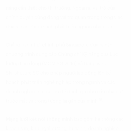
năng cần thiết cho thị trường. Ngoài ra, vai trò của
chính quyền cũng đóng vai trò quan trọng trong việc
đưa ra các chính sách phát triển nguồn nhân lực.
Chẳng hạn như, chính phủ Singapore đưa ra các
chương trình cung cấp Chứng chỉ Kỹ năng của Lực
lượng Lao động (MOM SG 2016) và trang web
SkillsFuture SG cho phép người lao động lên kế
hoạch phát triển nghề nghiệp trong ngành và các
doanh nghiệp có dữ liệu để đánh giá nhu cầu nhân lực
(8)
trước mắt và trong tương lai gần của mình
.
Mạng lưới kết nối thông minh
bao gồm hệ thống các
khách sạn, khu nghỉ dưỡng, lữ hành, doanh nghiệp