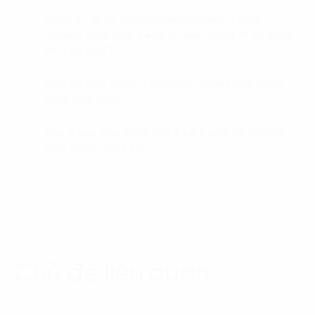
Quản trị AI (AI Governance) trong doanh
02.
nghiệp: Làm sao để nhân viên dùng AI an toàn
và hiệu quả?
Tiến tới Bền vững: Tầm quan trọng của chuỗi
03.
cung ứng xanh
Tác động của công nghệ số trong thị trường
04.
nuôi trồng thuỷ sản
Chủ đề liên quan