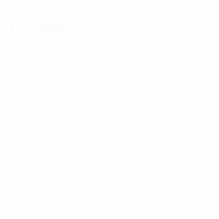
công nghệ
FPT Digital
HÀ NỘI - TRỤ SỞ CHÍNH
FPT Tower, 10 Phạm Văn Bạch, P. Dịch Vọng, Q. Cầu Giấy,
Hà Nội, Việt Nam
TP. HỒ CHÍ MINH
Tầng 10, Tòa nhà Đại Minh, 77 Hoàng Văn Thái, Phường
Tân Phú, Quận 7, TP. Hồ Chí Minh, Việt Nam
Tel:
(+8424) 73007300
|
Mobile:
0904689597
Email:
fdx.contact@fpt.com
Dịch Vụ
Phương Pháp
Lĩnh Vực