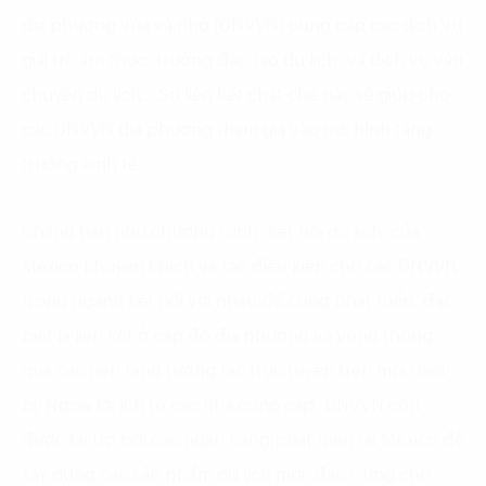
địa phương vừa và nhỏ (DNVVN) cung cấp các dịch vụ
giải trí, ẩm thực, trường đào tạo du lịch, và dịch vụ vận
chuyển du lịch… Sự liên kết chặt chẽ này sẽ giúp cho
các DNVVN địa phương tham gia vào mô hình tăng
trưởng kinh tế.
Chẳng hạn như chương trình ‘Kết nối du lịch’ của
Mexico khuyến khích và tạo điều kiện cho các DNVVN
trong ngành kết nối với nhau để cùng phát triển, đặc
biệt là liên kết ở cấp độ địa phương và vùng thông
qua các nền tảng tương tác trực tuyến trên mọi thiết
bị. Ngoài lợi ích từ các nhà cung cấp, DNVVN còn
được tài trợ bởi các ngân hàng phát triển tại Mexico để
xây dựng các sản phẩm du lịch mới, đặc trưng cho