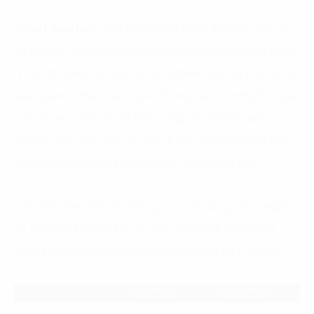
Smart-tourism
– Du lịch thông minh dựa trên các cơ
sở dữ liệu để mang lại những đổi mới trong cách quản
lý các địa điểm du lịch và trải nghiệm của du khách: từ
việc quản lý mạng lưới giao thông toàn thành phố dựa
trên dữ liệu tích lũy về tình trạng tắc nghẽn giao
thông, đến việc tiếp thị một di tích nổi tiếng cho đối
tượng phù hợp dựa trên dữ liệu lịch sử du lịch.
Các khả năng kết nối thông qua nền tảng công nghệ
số và phân tích dữ liệu có tiềm năng cải thiện chất
(2)
lượng và tăng sự bền vững của các mô hình du lịch
.