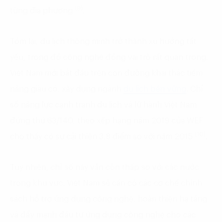
(9)
từng địa phương
.
Tóm lại, du lịch thông minh trở thành xu hướng tất
yếu, trong đó công nghệ đóng vai trò rất quan trọng.
Việt Nam mới bắt đầu trên con đường khai thác tiềm
năng giàu có, xây dựng ngành
du lịch bền vững
. Chỉ
số năng lực cạnh tranh du lịch và lữ hành Việt Nam
đứng thứ 63/140, theo xếp hạng năm 2019 của WEF
(10)
cho thấy có sự cải thiện 3,8 điểm so với năm 2015
.
Tuy nhiên, chỉ số này vẫn còn thấp so với các nước
trong khu vực. Việt Nam sẽ cần có các cơ chế chính
sách hỗ trợ ứng dụng công nghệ, hoàn thiện hạ tầng
và đẩy mạnh đầu tư ứng dụng công nghệ cho các