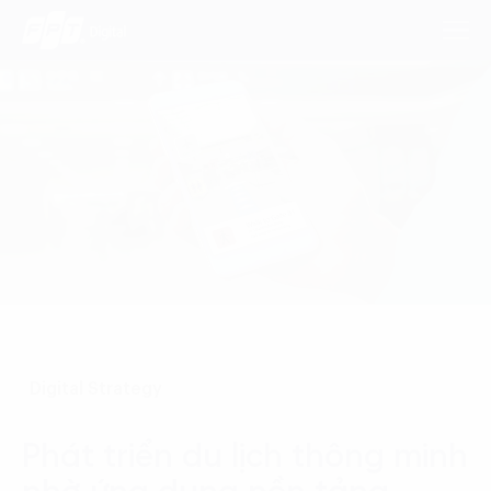
Dịch Vụ
Lĩnh Vực
Phương Pháp
Nghiên Cứu
Digital Strategy
Về Chúng Tôi
Liên hệ
Phát triển du lịch thông minh