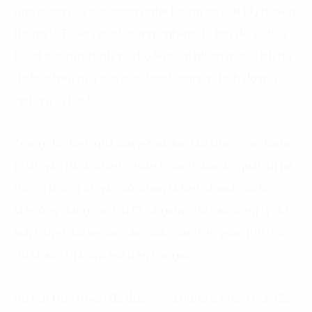
ứng dụng của các công nghệ thông tin (CNTT) truyền
thông-ICT vào ngành công nghiệp du lịch để số hóa
tất cả các quy trình và chuỗi giá trị nhằm mục đích tối
đa hóa hiệu quả của các doanh nghiệp kinh doanh
dịch vụ lữ hành.
Trong đó, hiệu quả của e-tourism tập trung vào ba bộ
phận vận hành chính: quản trị kinh doanh, quản trị hệ
thống thông tin và cuối cùng là kinh doanh du lịch.
Việc ứng dụng các CNTT sẽ giúp cho các công ty du
lịch truyền bá về các sản phẩm dịch vụ giúp thu hút
(1)
du khách từ khắp nơi trên thế giới
.
Du lịch trực tuyến đã được ứng dụng ở nhiều nơi, đặc