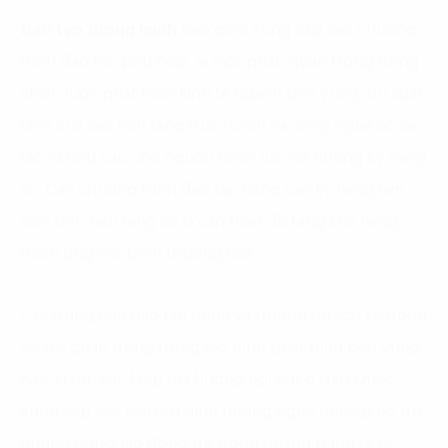
Đào tạo thông minh
bao gồm cung cấp các chương
trình đào tạo phù hợp, là một phần quan trọng trong
chiến lược phát triển kinh tế ngành bền vững. Sự xuất
hiện của các nền tảng trực tuyến và công nghệ số sẽ
tạo ra nhu cầu cho nguồn nhân lực với những kỹ năng
số. Các chương trình đào tạo nâng cao kỹ năng làm
việc trên nền tảng số là cần thiết để tăng khả năng
thích ứng với ‘bình thường mới’.
Các trung tâm đào tạo nghề và trường du lịch sẽ đóng
vai trò quan trọng trong mô hình phát triển bền vững
này. Ví dụ, các hiệp hội hướng nghiệp ở Hàn Quốc
cung cấp các dịch vụ định hướng nghề nghiệp hỗ trợ
những người lao động trẻ trong ngành trang bị kỹ