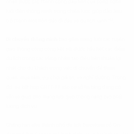
nhận được các thành công đầu tiên của công nghệ
lưới điện thông minh trong chiến lược giúp đảo Jeju
(6)
trở thành một hòn đảo đi đầu về du lịch xanh
.
Di chuyển thông minh
bao gồm mạng lưới các tuyến
giao thông công cộng kết nối được hầu hết các điểm
du lịch trong các vùng nhằm tạo điều kiện thuận lợi
nhất cho du khách trong việc di chuyển để tham
quan, mua sắm, vui chơi giải trí, và nghỉ dưỡng. Trong
đó, sự kết hợp CNTT-TT vào cơ sở hạ tầng đang có
sẵn sẽ giúp cho mạng lưới giao thông nâng cao chất
lượng dịch vụ.
Chẳng hạn như thành phố du lịch Barcelona có On-