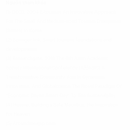
Nguồn tham khảo
(1) OECD. 2004 E-tourism: An Innovative Approach
For The Small And Medium-sized Tourism Enterprises
(Smtes) In Korea
(2) Springer link. Smart tourism: foundations and
developments
(3) Researchgate. 2018 The 6th Asian Academic
Society International Conference (AASIC) A
Transformative Community: Asia In Dynamism,
Innovation, And Globalization The Novel Paradigm Of
“Economic Driven Smart City” To The Sustainability
(4) Huawei. Building a Safe Mauritius, the Inspiration
for Heaven
(5) Aroundmeapp.com