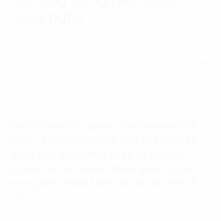
nhờ ứng dụng nền tảng
Language:
ENG
VIE
công nghệ
11 Tháng 10, 2021 - 15 phút đọc
Du lịch là một ngành công nghiệp mũi
nhọn, được chú trọng đầu tư tại nhiều
quốc gia. Việc phát triển và số hóa
ngành này sẽ là một phần quan trọng
trong việc triển khai các dự án kinh tế
số.