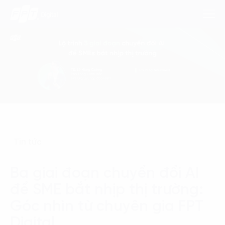
Dịch Vụ
Lĩnh Vực
Phương Pháp
Tin tức
Nghiên Cứu
Ba giai đoạn chuyển đổi AI
Về Chúng Tôi
để SME bắt nhịp thị trường:
Liên hệ
Góc nhìn từ chuyên gia FPT
Digital