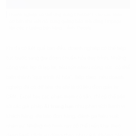
Doanh nghiệp có thể ứng dụng ChatGPT vào các khâu
cơ bản như viết nội dung quảng báo, bài đăng fanpage,
lên các ý tưởng bán hàng… Ảnh: Pexels
Khi đã có kết quả ban đầu, doanh nghiệp có thể tiếp
tục bước sang giai đoạn chuẩn hóa quy trình. Những
công việc lặp đi lặp lại, tiêu tốn nhiều công sức, có thể
biến thành “quy trình AI hóa”. Tiếp theo, nếu doanh
nghiệp đã có dữ liệu, dù chỉ là dữ liệu đơn giản từ
CRM, Excel hay các phần mềm có sẵn, thì có thể tiến
tới các giải pháp
AI trung hạn
như phân tích hành vi
khách hàng, dự báo đơn hàng, đánh giá hiệu suất
nhân sự. Những mô hình này có thể triển khai theo
dạng SaaS (dịch vụ dùng theo nhu cầu), không cần