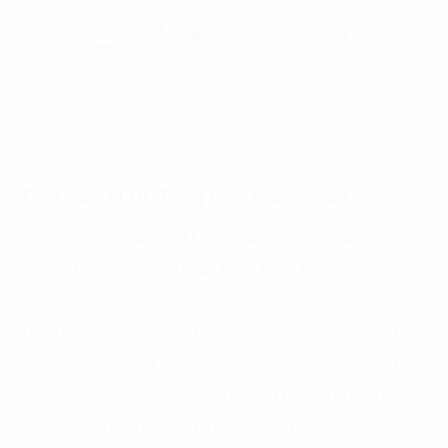
Ước tính tác động của AI đến các ngành nghề với tổng
giá trị có thể lên đến 130 tỷ USD vào năm 2040. Nguồn:
NIC
Tiến đến AI tự động hóa toàn phần
Xu hướng ứng dụng AI trong doanh nghiệp Việt
trong 3-5 năm tới sẽ phát triển theo hướng nào?
Trong 3 đến 5 năm tới, tôi tin rằng ứng dụng trong
doanh nghiệp Việt Nam sẽ dịch chuyển rất từ giai đoạn
“thử nghiệm công cụ” sang tái cấu trúc quy trình và
mô hình vận hành bằng AI. Có hai xu hướng nổi bật sẽ