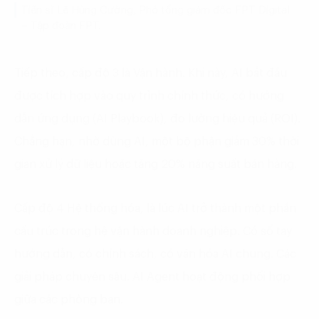
Tiến sĩ Lê Hùng Cường, Phó tổng giám đốc FPT Digital
– Tập đoàn FPT.
Tiếp theo, cấp độ 3 là Vận hành. Khi này, AI bắt đầu
được tích hợp vào quy trình chính thức, có hướng
dẫn ứng dụng (AI Playbook), đo lường hiệu quả (ROI).
Chẳng hạn, nhờ dùng AI, một bộ phận giảm 30% thời
gian xử lý dữ liệu hoặc tăng 20% năng suất bán hàng.
Cấp độ 4 Hệ thống hóa, là lúc AI trở thành một phần
cấu trúc trong hệ vận hành doanh nghiệp. Có sổ tay
hướng dẫn, có chính sách, có văn hóa AI chung. Các
giải pháp chuyên sâu. AI Agent hoạt động phối hợp
giữa các phòng ban.