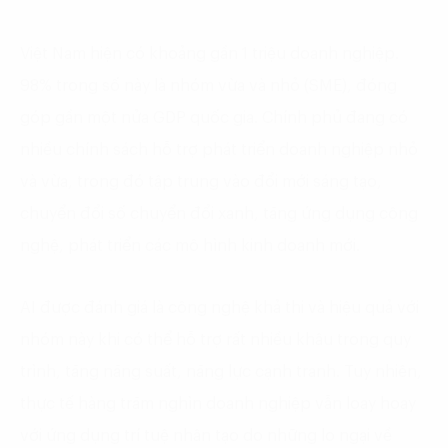
Việt Nam hiện có khoảng gần 1 triệu doanh nghiệp.
98% trong số này là nhóm vừa và nhỏ (SME), đóng
góp gần một nửa GDP quốc gia. Chính phủ đang có
nhiều chính sách hỗ trợ phát triển doanh nghiệp nhỏ
và vừa, trong đó tập trung vào đổi mới sáng tạo,
chuyển đổi số chuyển đổi xanh, tăng ứng dụng công
nghệ, phát triển các mô hình kinh doanh mới.
AI được đánh giá là công nghệ khả thi và hiệu quả với
nhóm này khi có thể hỗ trợ rất nhiều khâu trong quy
trình, tăng năng suất, năng lực cạnh tranh. Tuy nhiên,
thực tế hàng trăm nghìn doanh nghiệp vẫn loay hoay
với ứng dụng trí tuệ nhân tạo do những lo ngại về