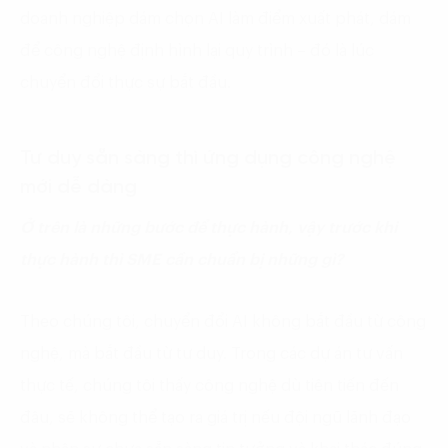
doanh nghiệp dám chọn AI làm điểm xuất phát, dám
để công nghệ định hình lại quy trình – đó là lúc
chuyển đổi thực sự bắt đầu.
Tư duy sẵn sàng thì ứng dụng công nghệ
mới dễ dàng
Ở trên là những bước để thực hành, vậy trước khi
thực hành thì
SME
cần chuẩn bị những gì?
Theo chúng tôi, chuyển đổi AI không bắt đầu từ công
nghệ, mà bắt đầu từ tư duy. Trong các dự án tư vấn
thực tế, chúng tôi thấy công nghệ dù tiên tiến đến
đâu, sẽ không thể tạo ra giá trị nếu đội ngũ lãnh đạo