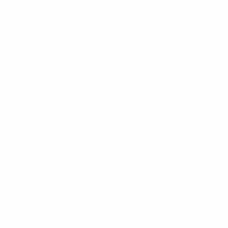
hàng tăng mạnh.
Trong mảng sản xuất, chúng tôi cùng doanh nghiệp
chuẩn hóa quy trình đầu – cuối, đào tạo đội ngũ nòng
cốt và phát triển các AI Playbook phù hợp cho từng
nhà máy, từng bộ phận. Từ đó, những ứng dụng như
dự báo nhu cầu linh kiện, tối ưu hóa lịch bảo trì máy
móc, hay phân tích lỗi sản phẩm theo dữ liệu hình ảnh
đã được triển khai thành công.
Điểm chung trong tất cả dự án này không phải là ngân
sách lớn hay công nghệ tiên tiến nhất, mà là cam kết
từ lãnh đạo và sự đồng thuận từ đội ngũ trong việc
thay đổi cách làm cũ bằng cách tiếp cận mới. Khi một