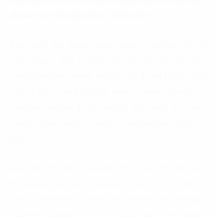
AI vào vị trí “xương sống” chiến lược?
Nhiều lãnh đạo doanh nghiệp nhìn AI dưới góc độ “hỗ
trợ kỹ thuật”, thay vì là nền tảng cho đổi mới vận hành
và mô hình kinh doanh. Một số còn dè dặt bởi họ chưa
thấy rõ ROI (tỷ suất đầu tư), hoặc chưa hình dung cụ
thể công nghệ sẽ đóng vai trò gì. Đây chính là rào cản
đầu tiên: thiếu niềm tin vào khả năng tạo giá trị thực
tiễn từ AI.
Bên cạnh đó, tâm lý “ngại thay đổi” cũng rất phổ biến
khi đã quen với hệ thống quản trị hiện tại, vận hành
theo kinh nghiệm cá nhân hoặc mô hình đã từng hiệu
quả trong quá khứ. Với AI, họ buộc phải chuyển sang