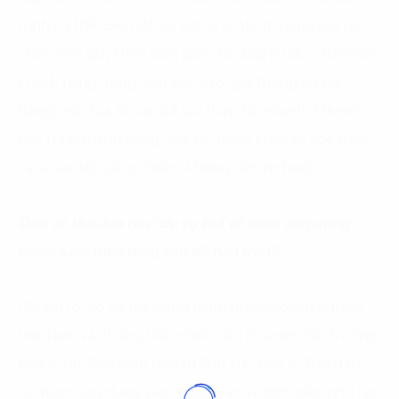
trình cụ thể. Điều đó có nghĩa là nhóm nòng cốt nên
chọn một quy trình đơn giản, rõ ràng (ví dụ: chăm sóc
khách hàng, tổng hợp báo cáo, gửi thông tin bán
hàng), rồi đưa AI vào để tạo thay đổi nhanh. Khi một
quy trình thành công, các bộ phận khác sẽ học theo –
và sự lan tỏa sẽ tự nhiên, không cần ép buộc.
Ông có thể đưa ra ví dụ cụ thể về cách ứng dụng
chiến lược theo từng cấp độ nêu trên?
Chúng tôi có cơ hội đồng hành nhiều doanh nghiệp
Việt Nam và chứng kiến nhiều câu chuyện thành công.
Một ví dụ điển hình đến từ lĩnh vực bán lẻ. Ban đầu,
AI được ứng dụng vào những tác vụ đơn giản như tạo