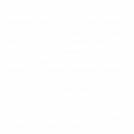
Khoảng cách thứ hai là năng suất và chi phí vận hành.
Một doanh nghiệp ứng dụng công nghệ có thể giảm
30-40% chi phí nhân sự trực tiếp, rút ngắn thời gian
phản hồi từ vài giờ xuống vài phút. Một doanh nghiệp
dùng AI để viết nội dung marketing, báo giá tự động,
hay xử lý đơn hàng cũng có thể tiết kiệm 50% thời
gian làm việc cho nhân viên. Trong khi đó, SME không
có AI sẽ tiếp tục phải tuyển thêm người, chi phí tăng
nhưng hiệu quả không cải thiện đáng kể.
Khoảng cách nguy hiểm nhất, theo tôi, là khoảng cách
về năng lực đổi mới. AI là nguồn cảm hứng để doanh
nghiệp tạo ra sản phẩm mới, kênh phân phối mới, mô