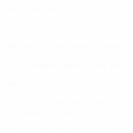
giống FPT Digital đang áp ụng. Có ba yếu tố then
chốt:
Thứ nhất
, chuẩn hóa quy trình ứng dụng thông qua
hệ thống AI Playbook – các mẫu quy trình, template
và hướng dẫn rõ ràng theo từng tác vụ, từng phòng
ban. Điều này giúp doanh nghiệp không phải “làm lại
từ đầu” ở mỗi đơn vị, mà có thể tái sử dụng kinh
nghiệm tốt đã có.
Thứ hai
, tập trung xây dựng đội ngũ “truyền lửa AI”
nội bộ. Bằng cách đào tạo đội ngũ nòng cốt ở các
phòng ban, những người không chỉ biết dùng AI mà
còn biết dạy lại, truyền cảm hứng và giải thích cho