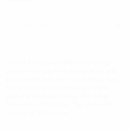
Language:
ENG
VIE
10 Tháng 8, 2025
Chỉ với 3-5 nhân sự, SME có thể ứng
dụng AI vào quy trình đơn giản rồi giải
bài toán lớn hơn, tiến tới hệ thống hóa,
bứt phá trong thị trường cạnh tranh,
theo TS. Lê Hùng Cường, Phó Tổng
Giám đốc FPT Digital, Tập đoàn FPT
chia sẻ tại VnExpress.