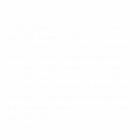
gì?
Vấn đề này không nằm ở số lượng mà nằm ở vai trò rõ
ràng và khả năng phối hợp. SME không cần xây dựng
đội ngũ AI hùng hậu, mà chỉ cần một tổ nhóm nòng
cốt, ví dụ từ 3-5 người, đảm nhiệm ba năng lực chính:
hiểu nghiệp vụ, hiểu công nghệ, và có khả năng kết
nối thực thi. Người đầu tiên và quan trọng nhất là một
người “hiểu vấn đề” – thường là quản lý bộ phận hoặc
nhân sự có kinh nghiệm vận hành. Họ không cần biết
lập trình, nhưng phải hiểu quy trình công việc đang
gặp vấn đề ở đâu, có thể cải tiến ra sao, và AI có thể
hỗ trợ như thế nào.