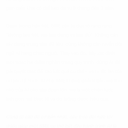
gian triển khai có thể kéo dài từ 9 tháng đến 2 năm.
Quan trọng hơn hết, SME cần tư duy rõ ràng rằng
“không làm hết, mà làm đúng và làm đủ”. Không cần
xây dựng trung tâm dữ liệu, cũng không cần tuyển đội
ngũ AI hàng chục người. Thay vào đó, hãy xác định
một hoặc hai điểm nghẽn trong quy trình, dùng AI để
giải quyết triệt để, tạo kết quả cụ thể – và từ đó lan tỏa
ra toàn tổ chức. AI cho SME không phải là bản sao thu
nhỏ của AI cho tập đoàn lớn, mà là một chiến lược
tinh gọn, sát thực tế và đo lường được hiệu quả.
Cũng từ cấp độ cơ bản nhất, cấu trúc đội ngũ tối
thiểu giúp một SME có thể bắt đầu hành trình AI là