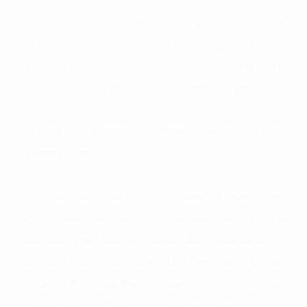
Cuối cùng, cấp độ 5 là Chuyển đổi hoàn toàn, là đích
đến, khi AI hỗ trợ vận hành, tạo ra những cách thức
kinh doanh mới, đổi mới sản phẩm, tiếp cận thị trường
mới, ra quyết định chiến lược theo thời gian thực.
Nếu xuất phát từ cấp độ 1, lộ trình triển khai AI nên
bắt đầu thế nào?
Đây là một câu hỏi rất thực tế và cũng rất quan trọng.
SME có nguồn lực giới hạn, và rất dễ bị choáng ngợp
trước những mô hình AI “hoành tráng” của các tập
đoàn lớn. Lộ trình dành cho SME, theo chúng tôi, nên
bắt đầu từ
AI Quick Win
– những ứng dụng đơn giản,
dễ triển khai như ChatGPT để viết nội dung bán hàng,