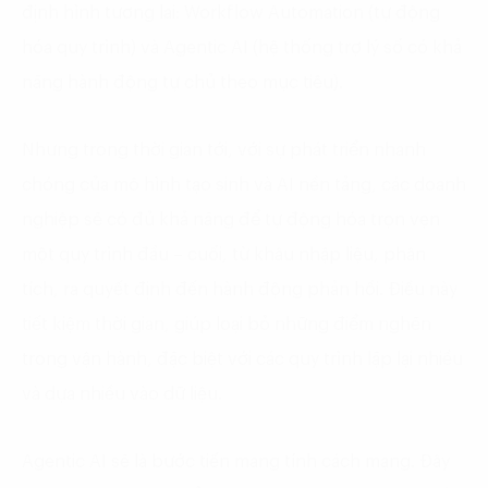
định hình tương lai: Workflow Automation (tự động
hóa quy trình) và Agentic AI (hệ thống trợ lý số có khả
năng hành động tự chủ theo mục tiêu).
Nhưng trong thời gian tới, với sự phát triển nhanh
chóng của mô hình tạo sinh và AI nền tảng, các doanh
nghiệp sẽ có đủ khả năng để tự động hóa trọn vẹn
một quy trình đầu – cuối, từ khâu nhập liệu, phân
tích, ra quyết định đến hành động phản hồi. Điều này
tiết kiệm thời gian, giúp loại bỏ những điểm nghẽn
trong vận hành, đặc biệt với các quy trình lặp lại nhiều
và dựa nhiều vào dữ liệu.
Agentic AI sẽ là bước tiến mang tính cách mạng. Đây