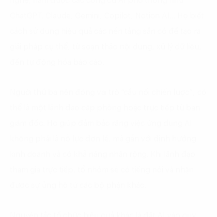
nghệ, nắm được các công cụ AI phổ thông như
ChatGPT, Claude, Gemini, Copilot, Notion AI… Họ biết
cách sử dụng hiệu quả các nền tảng sẵn có để tạo ra
giải pháp cụ thể, từ soạn thảo nội dung, xử lý dữ liệu,
đến tự động hóa báo cáo.
Người thứ ba nên đóng vai trò “cầu nối chiến lược”, có
thể là một lãnh đạo cấp phòng hoặc trực tiếp từ ban
giám đốc. Họ giúp đảm bảo rằng việc ứng dụng AI
không phải là nỗ lực đơn lẻ, mà gắn với định hướng
kinh doanh và có khả năng nhân rộng. Khi lãnh đạo
tham gia trực tiếp, tổ nhóm sẽ có tiếng nói và nhận
được sự ủng hộ từ các bộ phận khác.
Nguyên tắc tổ chức hiệu quả khác là đặt AI vào quy