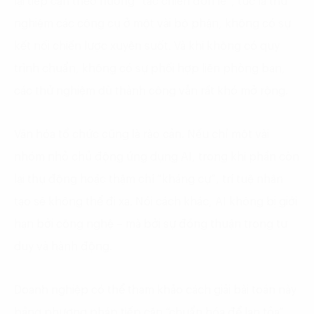
lại tiếp cận theo hướng “tác chiến đơn lẻ”, tức là thử
nghiệm các công cụ ở một vài bộ phận, không có sự
kết nối chiến lược xuyên suốt. Và khi không có quy
trình chuẩn, không có sự phối hợp liên phòng ban,
các thử nghiệm dù thành công vẫn rất khó mở rộng.
Văn hóa tổ chức cũng là rào cản. Nếu chỉ một vài
nhóm nhỏ chủ động ứng dụng AI, trong khi phần còn
lại thụ động hoặc thậm chí “kháng cự”, trí tuệ nhân
tạo sẽ không thể đi xa. Nói cách khác, AI không bị giới
hạn bởi công nghệ – mà bởi sự đồng thuận trong tư
duy và hành động.
Doanh nghiệp có thể tham khảo cách giải bài toán này
bằng phương pháp tiếp cận “chuẩn hóa để lan tỏa”