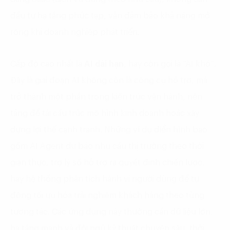
đầu tư hạ tầng phức tạp, vẫn đảm bảo khả năng mở
rộng khi doanh nghiệp phát triển.
Cấp độ cao nhất là
AI dài hạn
, hay còn gọi là “AI khó”.
Đây là giai đoạn AI không còn là công cụ hỗ trợ, mà
trở thành một phần trong kiến trúc vận hành, nền
tảng để tái cấu trúc mô hình kinh doanh hoặc xây
dựng lợi thế cạnh tranh. Những ví dụ điển hình bao
gồm AI Agent dự báo nhu cầu thị trường theo thời
gian thực, trợ lý số hỗ trợ ra quyết định chiến lược,
hay hệ thống phân tích hành vi người dùng để tự
động tối ưu hóa trải nghiệm khách hàng theo từng
tương tác. Các ứng dụng này thường cần dữ liệu lớn,
hạ tầng mạnh và đội ngũ kỹ thuật chuyên sâu, thời