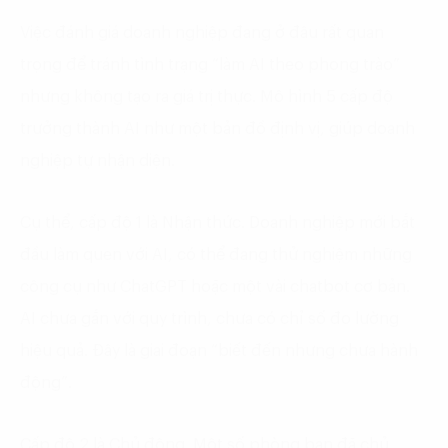
Việc đánh giá doanh nghiệp đang ở đâu rất quan
trọng để tránh tình trạng “làm AI theo phong trào”
nhưng không tạo ra giá trị thực. Mô hình 5 cấp độ
trưởng thành AI như một bản đồ định vị, giúp doanh
nghiệp tự nhận diện.
Cụ thể, cấp độ 1 là Nhận thức. Doanh nghiệp mới bắt
đầu làm quen với AI, có thể đang thử nghiệm những
công cụ như ChatGPT hoặc một vài chatbot cơ bản.
AI chưa gắn với quy trình, chưa có chỉ số đo lường
hiệu quả. Đây là giai đoạn “biết đến nhưng chưa hành
động”.
Cấp độ 2 là Chủ động. Một số phòng ban đã chủ