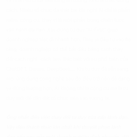
và nhân sự chưa sẵn sàng tin tưởng và khai thác đúng
cách. Nhiều tổ chức đã thất bại khi nghĩ AI chỉ là phần
mềm, công cụ, thay vì là một phần trong chiến lược
vận hành dài hạn. Xây dựng tư duy “AI-First” giúp
doanh nghiệp Việt đi nhanh hơn. Thay vì đầu tư vào hạ
tầng, doanh nghiệp có thể bắt đầu bằng cách thay
đổi cách nghĩ, cách làm. Đặc biệt với sự phổ biến của
ChatGPT, Gemini, DeepSeek…. Khi tư duy đã sẵn sàng,
mọi ứng dụng công nghệ sau đó đều trở nên dễ dàng
và đúng hướng hơn. AI không chỉ là công cụ mà là tư
duy mới để dẫn dắt tổ chức tiến vào tương lai.
Ông nhắc đến việc thay đổi tư duy của cấp lãnh đạo.
Vậy đâu thách thức lớn nhất khi thuyết phục lãnh
đạo cấp cao của một doanh nghiệp dịch chuyển, đặt