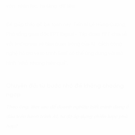
vốn, nhân lực, hạ tầng, dữ liệu.
Để giúp tháo gỡ bài toán này, Tiến sĩ Lê Hùng Cường,
Phó tổng giám đốc FPT Digital – Tập đoàn FPT chia sẻ
với
VnExpress
về tầm quan trọng của AI, cách công
nghệ hỗ trợ và lộ trình SME có thể ứng dụng với mô
hình “nhỏ nhưng hiệu quả”.
Chuyển đổi từ bước nhỏ để không choáng
ngợp
Theo ông, l
àm sao
để doanh nghiệp biết mình đang ở
đâu trên hành trình AI
, từ đó áp dụng chiến lược phù
hợp?