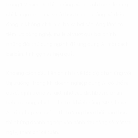
trong 1-2 năm tới, thì khoảng cách cạnh tranh không
chỉ là nguy cơ – mà sẽ là thực tế rất rõ ràng. Và điều
đáng lo không phải là bị bỏ xa bởi các “ông lớn” có
tiềm lực công nghệ, mà là bị vượt qua bởi chính
những đối thủ cùng ngành đã ứng dụng AI một cách
bài bản, tinh gọn và hiệu quả.
Khoảng cách đầu tiên chính là về tốc độ phản ứng với
thị trường. Trong khi doanh nghiệp dùng AI có thể ra
quyết định trong vài giờ, nhờ vào dashboard phân
tích tự động, chatbot hỗ trợ khách hàng 24/7, hoặc
AI tổng hợp xu hướng thị trường theo thời gian thực –
thì những doanh nghiệp vận hành thủ công sẽ mất vài
ngày, thậm chí cả tuần.