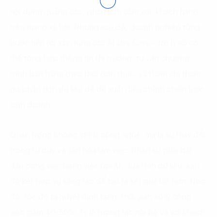
nội dung quảng cáo, phân tích cảm xúc khách hàng
trên mạng xã hội. Nhưng sau đó, doanh nghiệp từng
bước tiến tới xây dựng các AI Use Case – trợ lý số có
thể tổng hợp thông tin thị trường, tư vấn chương
trình bán hàng theo thời gian thực, và thậm chí tham
gia phân tích dữ liệu để đề xuất điều chỉnh chiến lược
kinh doanh.
Quan trọng không chỉ là công nghệ, mà là sự thay đổi
trong tư duy và văn hóa làm việc. Nhân sự phải bắt
đầu công việc bằng việc hỏi AI, dựa trên dữ liệu, sau
đó kết hợp sự sáng tạo để tạo ra kết quả tốt hơn. Nhờ
đó, tốc độ ra quyết định tăng, thời gian xử lý công
việc giảm 40-50%. Tỷ lệ tương tác nội bộ và với khách